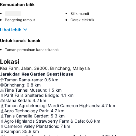
Kemudahan bilik
Bilik mandi
Pengering rambut
Cerek elektrik
Lihat lebih
Untuk kanak-kanak
Taman permainan kanak-kanak
Lokasi
Kea Farm, Jalan, 39000, Brinchang, Malaysia
Jarak dari Kea Garden Guest House
Taman Rama-rama
:
0.5
km
Brinchang
:
0.8
km
Time Tunnel Museum
:
1.5
km
Parit Falls Sheltered Bridge
:
4.1
km
Istana Kedah
:
4.2
km
Taman Agroteknologi Mardi Cameron Highlands
:
4.7
km
Agro Technology Park
:
4.7
km
Tan's Camellia Garden
:
5.3
km
Agro Highlands Strawberry Farm & Cafe
:
6.8
km
Cameron Valley Plantations
:
7
km
Kampar
:
35.9
km