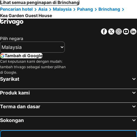
Lihat semua penginapan di Brinchang
Pencarian hotel
Asia
Malaysia
Pahang
Brinchang
Kea Garden Guest House
Facebook
Twitter
Insta
Yo
Pilih negara
Tambah di Google
Cari keputusan kami dengan mudah:
tambah trivago sebagai sumber pilihan
di Google.
Syarikat
Produk kami
Terma dan dasar
Sokongan