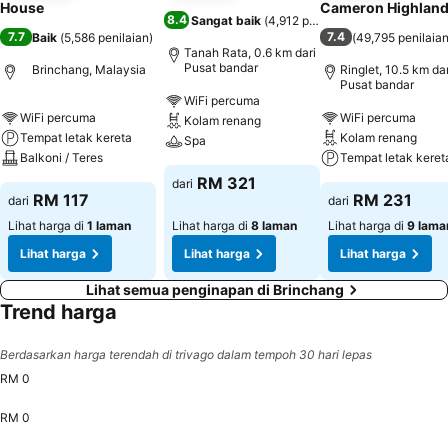
House
Cameron Highlan
8.4
Sangat baik
(
4,912 penilaian
)
7.7
7.4
Baik
(
5,586 penilaian
)
(
49,795 penilaia
Tanah Rata, 0.6 km dari
Pusat bandar
Brinchang, Malaysia
Ringlet, 10.5 km dar
Pusat bandar
WiFi percuma
WiFi percuma
WiFi percuma
Kolam renang
Tempat letak kereta
Kolam renang
Spa
Balkoni / Teres
Tempat letak keret
RM 321
dari
RM 117
RM 231
dari
dari
Lihat harga di
1 laman
Lihat harga di
8 laman
Lihat harga di
9 lama
Lihat harga
Lihat harga
Lihat harga
Lihat semua penginapan di Brinchang
Trend harga
Berdasarkan harga terendah di trivago dalam tempoh 30 hari lepas
RM 0
RM 0