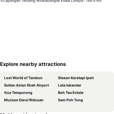
Lapangan Terbang Antarabangsa Kuala Lumpur
:
199.4
km
Explore nearby attractions
Kembangkan peta
Lost World of Tambun
Stesen Keretapi Ipoh
Sultan Azlan Shah Airport
Lata Iskandar
Gua Tempurong
Boh Tea Estate
Muzium Darul Ridzuan
Sam Poh Tong