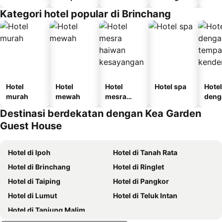
n
Kategori hotel popular di Brinchang
Hotel
Hotel
Hotel
Hotel spa
Hotel
murah
mewah
mesra
deng
haiwan
temp
Destinasi berdekatan dengan Kea Garden
kesayanga
letak
Guest House
n
kend
Hotel di Ipoh
Hotel di Tanah Rata
Hotel di Brinchang
Hotel di Ringlet
Hotel di Taiping
Hotel di Pangkor
Hotel di Lumut
Hotel di Teluk Intan
Hotel di Tanjung Malim