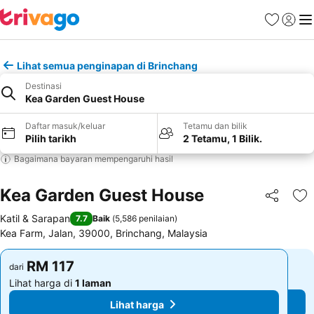
Kegemara
Daftar
Me
Lihat semua penginapan di Brinchang
Destinasi
Kea Garden Guest House
Daftar masuk/keluar
Tetamu dan bilik
Pilih tarikh
2 Tetamu, 1 Bilik.
Bagaimana bayaran mempengaruhi hasil
Kea Garden Guest House
Kongsi
Ta
Katil & Sarapan
7.7
Baik
(
5,586 penilaian
)
Kea Farm, Jalan, 39000, Brinchang, Malaysia
RM 117
RM 117
dari
dari
Lihat harga di
1 laman
Lihat harga di
1 laman
Lihat harga
Lihat harga