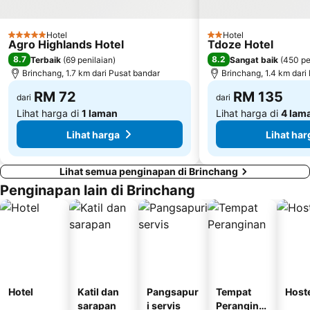
Hotel
Hotel
5 Bintang
2 Bintang
Agro Highlands Hotel
Tdoze Hotel
8.7
8.2
Terbaik
(
69 penilaian
)
Sangat baik
(
450 pe
Brinchang, 1.7 km dari Pusat bandar
Brinchang, 1.4 km dari
RM 72
RM 135
dari
dari
Lihat harga di
1 laman
Lihat harga di
4 lam
Lihat harga
Lihat har
Lihat semua penginapan di Brinchang
Penginapan lain di Brinchang
Hotel
Katil dan
Pangsapur
Tempat
Host
sarapan
i servis
Perangina