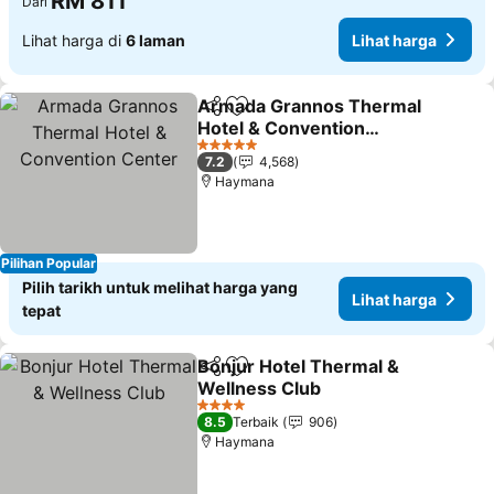
RM 811
Dari
Lihat harga di
6 laman
Lihat harga
Armada Grannos Thermal
Kongsi
Tambah ke favorit
Hotel & Convention
Center
Lihat harga
5 Bintang
7.2
4,568
Haymana
Pilihan Popular
Pilih tarikh untuk melihat harga yang
Lihat harga
tepat
Bonjur Hotel Thermal &
Kongsi
Tambah ke favorit
Wellness Club
Lihat harga
4 Bintang
8.5
Terbaik
906
Haymana