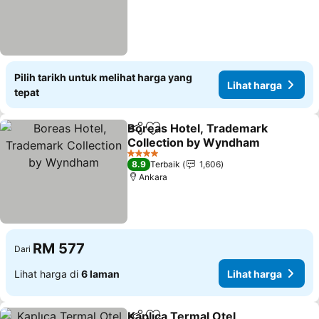
Pilih tarikh untuk melihat harga yang
Lihat harga
tepat
Boreas Hotel, Trademark
Kongsi
Tambah ke favorit
Collection by Wyndham
Lihat harga
4 Bintang
8.9
Terbaik
1,606
Ankara
RM 577
Dari
Lihat harga di
6 laman
Lihat harga
Kaplıca Termal Otel