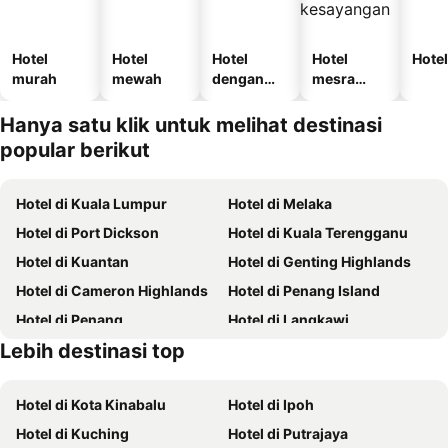
Hotel
Hotel
Hotel
Hotel
Hotel
murah
mewah
dengan
mesra
kolam
haiwan
kesayanga
Hanya satu klik untuk melihat destinasi
n
popular berikut
Hotel di Kuala Lumpur
Hotel di Melaka
Hotel di Port Dickson
Hotel di Kuala Terengganu
Hotel di Kuantan
Hotel di Genting Highlands
Hotel di Cameron Highlands
Hotel di Penang Island
Hotel di Penang
Hotel di Langkawi
Lebih destinasi top
Hotel di Batam
Hotel di Perlis
Hotel di Kota Kinabalu
Hotel di Ipoh
Hotel di Kuching
Hotel di Putrajaya