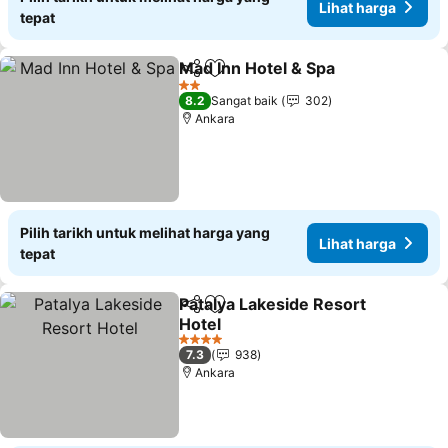
Lihat harga
tepat
Mad Inn Hotel & Spa
Kongsi
Tambah ke favorit
Lihat 
2 Bintang
8.2
Sangat baik
302
Ankara
Pilih tarikh untuk melihat harga yang
Lihat harga
tepat
Patalya Lakeside Resort
Kongsi
Tambah ke favorit
Hotel
Lihat harga
4 Bintang
7.3
938
Ankara