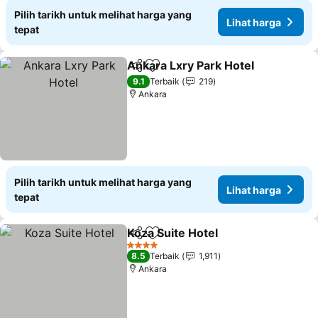
Pilih tarikh untuk melihat harga yang
Lihat harga
tepat
Ankara Lxry Park Hotel
Kongsi
Tambah ke favorit
Lih
9.1
Terbaik
219
Ankara
Pilih tarikh untuk melihat harga yang
Lihat harga
tepat
Koza Suite Hotel
Kongsi
Tambah ke favorit
Lihat harg
4 Bintang
8.5
Terbaik
1,911
Ankara