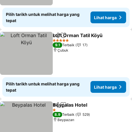
Pilih tarikh untuk melihat harga yang
Lihat harga
tepat
Loft Orman Tatil Köyü
Kongsi
Tambah ke favorit
Liha
5 Bintang
9.1
Terbaik
17
Çubuk
Pilih tarikh untuk melihat harga yang
Lihat harga
tepat
Beypalas Hotel
Kongsi
Tambah ke favorit
Lihat harga
1 Bintang
8.9
Terbaik
529
Beypazarı