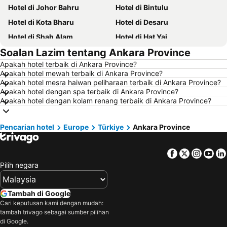
Hotel di Johor Bahru
Hotel di Bintulu
Hotel di Kota Bharu
Hotel di Desaru
Hotel di Shah Alam
Hotel di Hat Yai
Soalan Lazim tentang Ankara Province
Hotel di Batu Ferringhi
Hotel di Miri
Apakah hotel terbaik di Ankara Province?
Hotel di Georgetown
Hotel di Alor Setar
Apakah hotel mewah terbaik di Ankara Province?
Hotel di Taiping
Hotel di Singapore
Apakah hotel mesra haiwan peliharaan terbaik di Ankara Province?
Apakah hotel dengan spa terbaik di Ankara Province?
Hotel di Seremban
Hotel di Cherating
Apakah hotel dengan kolam renang terbaik di Ankara Province?
Hotel di Brinchang
Hotel di Terengganu
Hotel di Kelantan
Hotel di Selangor
Pencarian hotel
Europe
Türkiye
Ankara Province
Hotel di Tioman Island
Hotel di Hong Kong
Facebook
Twitter
Insta
Yo
Hotel di Johor
Hotel di Malaysia
Pilih negara
Hotel di Shanghai
Hotel di Koh Lipe
Hotel di Pulau Perhentian
Hotel di Perak
Tambah di Google
Hotel di Bali
Hotel di Negeri Sembilan
Cari keputusan kami dengan mudah:
tambah trivago sebagai sumber pilihan
Hotel di Phuket
Hotel di Seberang Prai
di Google.