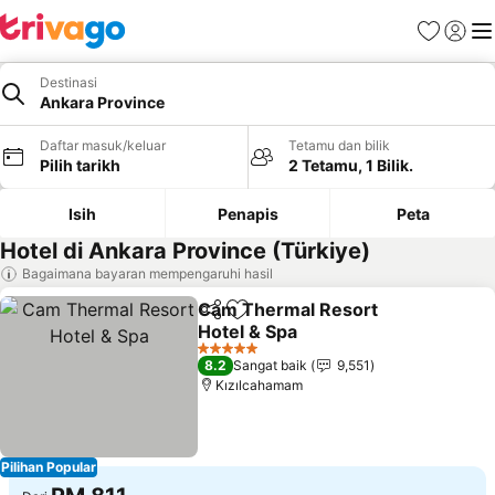
Kegemara
Daftar
Me
Destinasi
Ankara Province
Daftar masuk/keluar
Tetamu dan bilik
Pilih tarikh
2 Tetamu, 1 Bilik.
Isih
Penapis
Peta
Hotel di Ankara Province (Türkiye)
Bagaimana bayaran mempengaruhi hasil
Cam Thermal Resort
Kongsi
Tambah ke favorit
Hotel & Spa
Lihat harga
5 Bintang
8.2
Sangat baik
9,551
Kızılcahamam
Pilihan Popular