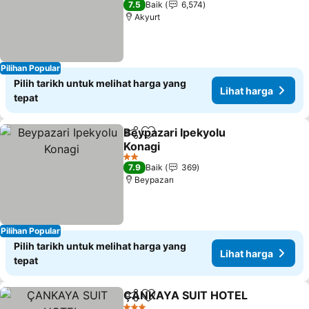
7.5
Baik
6,574
Akyurt
Pilihan Popular
Pilih tarikh untuk melihat harga yang
Lihat harga
tepat
Beypazari Ipekyolu
Kongsi
Tambah ke favorit
Konagi
Lihat harga
2 Bintang
7.9
Baik
369
Beypazarı
Pilihan Popular
Pilih tarikh untuk melihat harga yang
Lihat harga
tepat
ÇANKAYA SUIT HOTEL
Kongsi
Tambah ke favorit
Lih