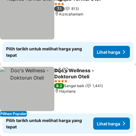
Kongsi
Tambah ke favorit
Lihat 
3 Bintang
7.1
813
Kızılcahamam
Pilih tarikh untuk melihat harga yang
Lihat harga
tepat
Doc's Wellness -
Kongsi
Tambah ke favorit
Doktorun Oteli
Lihat harga
4 Bintang
8.2
Sangat baik
1,441
Haymana
Pilihan Popular
Pilih tarikh untuk melihat harga yang
Lihat harga
tepat