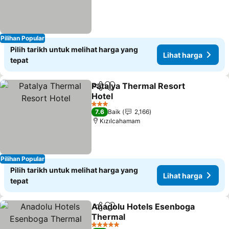
Pilihan Popular
Pilih tarikh untuk melihat harga yang
Lihat harga
tepat
Patalya Thermal Resort
Kongsi
Tambah ke favorit
Hotel
Lihat harga
3 Bintang
7.6
Baik
2,166
Kızılcahamam
Pilihan Popular
Pilih tarikh untuk melihat harga yang
Lihat harga
tepat
Anadolu Hotels Esenboga
Kongsi
Tambah ke favorit
Thermal
Lihat harga
5 Bintang