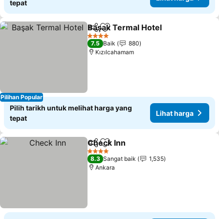
tepat
Başak Termal Hotel
Kongsi
Tambah ke favorit
Lihat 
4 Bintang
7.5
Baik
880
Kızılcahamam
Pilihan Popular
Pilih tarikh untuk melihat harga yang
Lihat harga
tepat
Check Inn
Kongsi
Tambah ke favorit
Lihat harga
4 Bintang
8.3
Sangat baik
1,535
Ankara