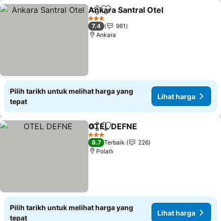
Ankara Santral Otel
Kongsi
Tambah ke favorit
Lihat 
3 Bintang
7.4
981
Ankara
Pilih tarikh untuk melihat harga yang
Lihat harga
tepat
OTEL DEFNE
Kongsi
Tambah ke favorit
Lihat harga
3 Bintang
8.7
Terbaik
226
Polatlı
Pilih tarikh untuk melihat harga yang
Lihat harga
tepat