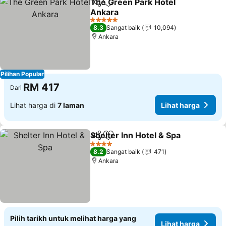
The Green Park Hotel
Kongsi
Tambah ke favorit
Ankara
Lihat harga
5 Bintang
8.3
Sangat baik
10,094
Ankara
Pilihan Popular
RM 417
Dari
Lihat harga di
7 laman
Lihat harga
Shelter Inn Hotel & Spa
Kongsi
Tambah ke favorit
Lih
4 Bintang
8.2
Sangat baik
471
Ankara
Pilih tarikh untuk melihat harga yang
Lihat harga