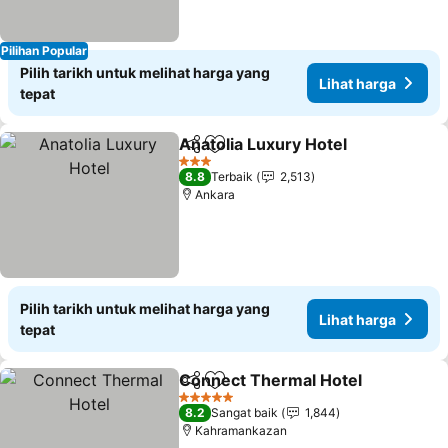
Pilihan Popular
Pilih tarikh untuk melihat harga yang
Lihat harga
tepat
Anatolia Luxury Hotel
Kongsi
Tambah ke favorit
Liha
3 Bintang
8.8
Terbaik
2,513
Ankara
Pilih tarikh untuk melihat harga yang
Lihat harga
tepat
Connect Thermal Hotel
Kongsi
Tambah ke favorit
Li
5 Bintang
8.2
Sangat baik
1,844
Kahramankazan