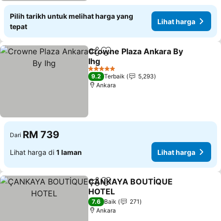
Pilih tarikh untuk melihat harga yang
Lihat harga
tepat
Crowne Plaza Ankara By
Kongsi
Tambah ke favorit
Ihg
Lihat harga
5 Bintang
9.2
Terbaik
5,293
Ankara
RM 739
Dari
Lihat harga di
1 laman
Lihat harga
ÇANKAYA BOUTİQUE
Kongsi
Tambah ke favorit
HOTEL
Lihat harga
7.6
Baik
271
Ankara