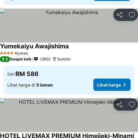
Kongsi
Ta
Yumekaiyu Awajishima
Ryokan
4 Bintang
8.2
Sangat baik
1,983
Sumoto
RM 586
Dari
Lihat harga di
5 laman
Lihat harga
Kongsi
Ta
HOTEL LiVEMAX PREMIUM Himejieki-Minami