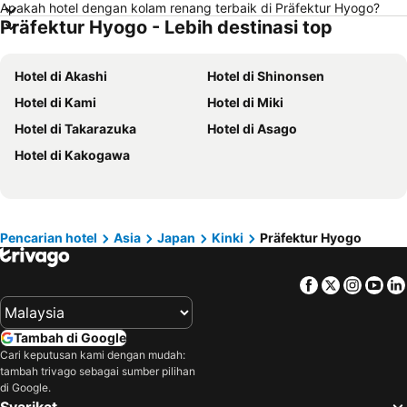
Apakah hotel dengan kolam renang terbaik di Präfektur Hyogo?
Präfektur Hyogo - Lebih destinasi top
Hotel di Brinchang
Hotel di Perlis
Hotel di Kelantan
Hotel di Selangor
Hotel di Akashi
Hotel di Shinonsen
Hotel di Tioman Island
Hotel di Hong Kong
Hotel di Kami
Hotel di Miki
Hotel di Johor
Hotel di Malaysia
Hotel di Takarazuka
Hotel di Asago
Hotel di Shanghai
Hotel di Koh Lipe
Hotel di Kakogawa
Hotel di Pulau Perhentian
Hotel di Perak
Hotel di Bali
Hotel di Negeri Sembilan
Hotel di Phuket
Hotel di Seberang Prai
Hotel di Sabah
Hotel di Al Madinah Region
Pencarian hotel
Asia
Japan
Kinki
Präfektur Hyogo
Facebook
Twitter
Insta
Yo
Tambah di Google
Cari keputusan kami dengan mudah:
tambah trivago sebagai sumber pilihan
di Google.
Syarikat