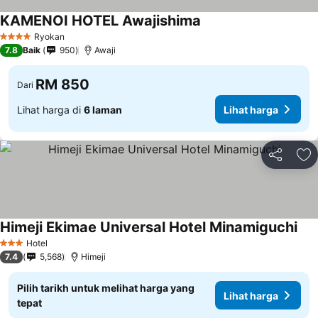
KAMENOI HOTEL Awajishima
Ryokan
4 Bintang
7.8
Baik
950
Awaji
RM 850
Dari
Lihat harga di
6 laman
Lihat harga
Kongsi
Ta
Himeji Ekimae Universal Hotel Minamiguchi
Hotel
3 Bintang
7.4
5,568
Himeji
Pilih tarikh untuk melihat harga yang
Lihat harga
tepat