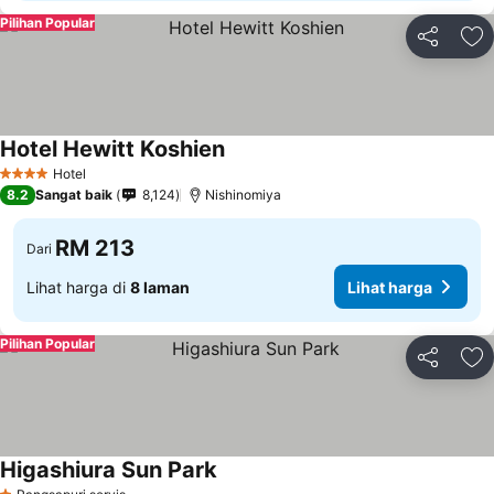
Pilihan Popular
Kongsi
Ta
Hotel Hewitt Koshien
Hotel
4 Bintang
8.2
Sangat baik
8,124
Nishinomiya
RM 213
Dari
Lihat harga di
8 laman
Lihat harga
Pilihan Popular
Kongsi
Ta
Higashiura Sun Park