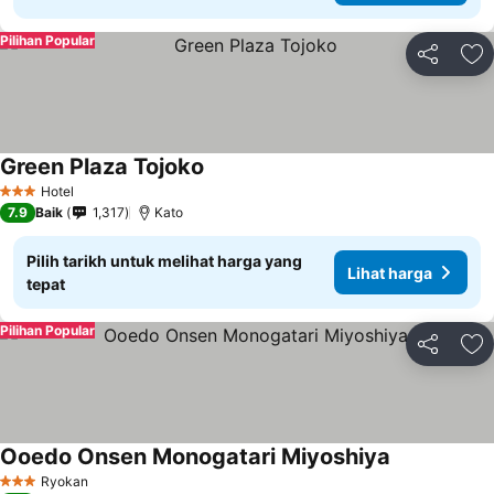
Pilihan Popular
Kongsi
Ta
Green Plaza Tojoko
Hotel
3 Bintang
7.9
Baik
1,317
Kato
Pilih tarikh untuk melihat harga yang
Lihat harga
tepat
Pilihan Popular
Kongsi
Ta
Ooedo Onsen Monogatari Miyoshiya
Ryokan
3 Bintang