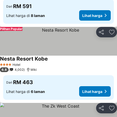
RM 591
Dari
Lihat harga di
8 laman
Lihat harga
Pilihan Popular
Kongsi
Ta
Nesta Resort Kobe
Hotel
4 Bintang
6.8
4,002
Miki
RM 463
Dari
Lihat harga di
6 laman
Lihat harga
Kongsi
Ta