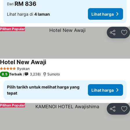
RM 836
Dari
Lihat harga di
4 laman
Lihat harga
Pilihan Popular
Kongsi
Ta
Hotel New Awaji
Ryokan
5 Bintang
8.5
Terbaik
3,238
Sumoto
Pilih tarikh untuk melihat harga yang
Lihat harga
tepat
Pilihan Popular
Kongsi
Ta