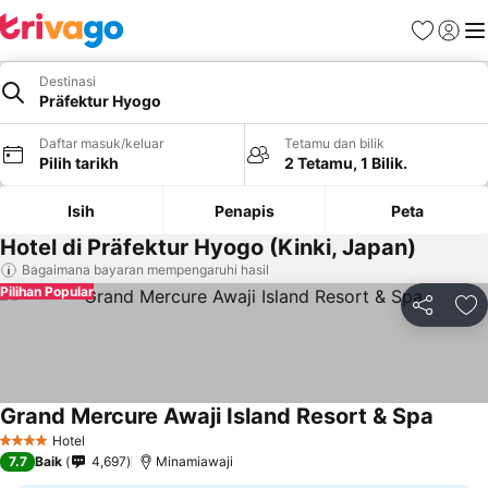
Kegemara
Daftar
Me
Destinasi
Präfektur Hyogo
Daftar masuk/keluar
Tetamu dan bilik
Pilih tarikh
2 Tetamu, 1 Bilik.
Isih
Penapis
Peta
Hotel di Präfektur Hyogo (Kinki, Japan)
Bagaimana bayaran mempengaruhi hasil
Pilihan Popular
Kongsi
Ta
Grand Mercure Awaji Island Resort & Spa
Hotel
4 Bintang
7.7
Baik
4,697
Minamiawaji