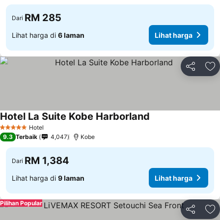
RM 285
Dari
Lihat harga di
6 laman
Lihat harga
Kongsi
Ta
Hotel La Suite Kobe Harborland
Hotel
5 Bintang
9.3
Terbaik
4,047
Kobe
RM 1,384
Dari
Lihat harga di
9 laman
Lihat harga
Pilihan Popular
Kongsi
Ta