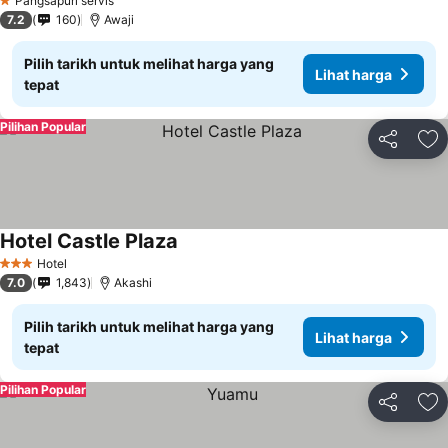
Pangsapuri servis
1 Bintang
7.2
160
Awaji
Pilih tarikh untuk melihat harga yang
Lihat harga
tepat
Pilihan Popular
Kongsi
Ta
Hotel Castle Plaza
Hotel
3 Bintang
7.0
1,843
Akashi
Pilih tarikh untuk melihat harga yang
Lihat harga
tepat
Pilihan Popular
Kongsi
Ta