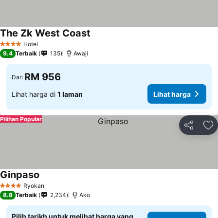
The Zk West Coast
Hotel
4 Bintang
9.4
Terbaik
135
Awaji
RM 956
Dari
Lihat harga di
1 laman
Lihat harga
Pilihan Popular
Kongsi
Ta
Ginpaso
Ryokan
4 Bintang
8.8
Terbaik
2,234
Ako
Pilih tarikh untuk melihat harga yang