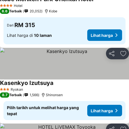
Hotel
4 Bintang
8.6
Terbaik
20,052
Kobe
RM 315
Dari
Lihat harga di
10 laman
Lihat harga
Kongsi
Ta
Kasenkyo Izutsuya
Ryokan
3 Bintang
8.7
Terbaik
1,566
Shinonsen
Pilih tarikh untuk melihat harga yang
Lihat harga
tepat