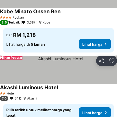
Kobe Minato Onsen Ren
Ryokan
4 Bintang
8.6
Terbaik
3,387
Kobe
RM 1,218
Dari
Lihat harga di
5 laman
Lihat harga
Pilihan Popular
Kongsi
Ta
Akashi Luminous Hotel
Hotel
2 Bintang
7.0
641
Akashi
Pilih tarikh untuk melihat harga yang
Lihat harga
tepat