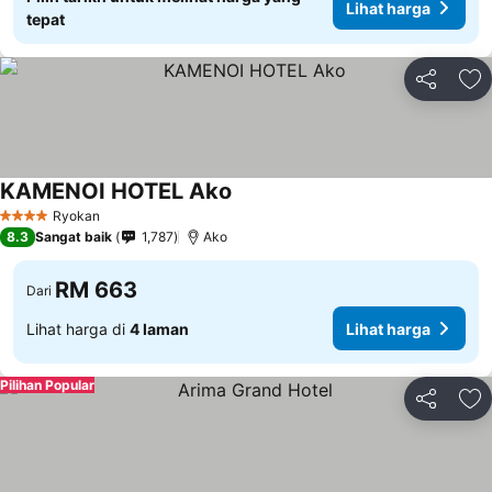
Lihat harga
tepat
Kongsi
Ta
KAMENOI HOTEL Ako
Ryokan
4 Bintang
8.3
Sangat baik
1,787
Ako
RM 663
Dari
Lihat harga di
4 laman
Lihat harga
Pilihan Popular
Kongsi
Ta