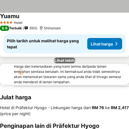
Yuamu
Hotel
4 Bintang
8.6
Terbaik
693
Shinonsen
Pilih tarikh untuk melihat harga yang
Lihat harga
tepat
Lihat lebih
Harga dan ketersediaan yang kami terima daripada laman
tempahan sentiasa berubah. Ini bermaksud anda tidak semestinya
akan menemukan tawaran sama yang anda lihat di trivago semasa
anda mendarat di laman tempahan.
Julat harga
Hotel di Präfektur Hyogo -
Linkungan harga
dari
‎RM 76
ke
‎RM 2,417
(price per night)
Penginapan lain di Präfektur Hyogo