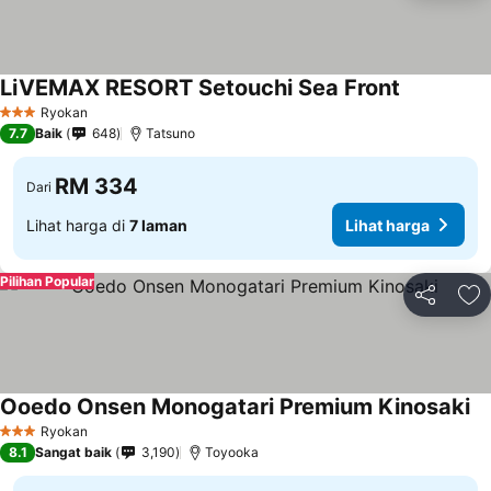
LiVEMAX RESORT Setouchi Sea Front
Ryokan
3 Bintang
7.7
Baik
648
Tatsuno
RM 334
Dari
Lihat harga di
7 laman
Lihat harga
Pilihan Popular
Kongsi
Ta
Ooedo Onsen Monogatari Premium Kinosaki
Ryokan
3 Bintang
8.1
Sangat baik
3,190
Toyooka