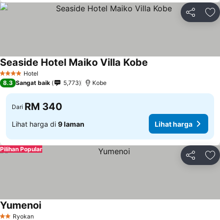
Kongsi
Ta
Seaside Hotel Maiko Villa Kobe
Hotel
4 Bintang
8.3
Sangat baik
5,773
Kobe
RM 340
Dari
Lihat harga di
9 laman
Lihat harga
Pilihan Popular
Kongsi
Ta
Yumenoi
Ryokan
2 Bintang