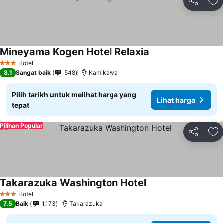
Kongsi
Ta
Mineyama Kogen Hotel Relaxia
Hotel
3 Bintang
8.1
Sangat baik
548
Kamikawa
Pilih tarikh untuk melihat harga yang
Lihat harga
tepat
Pilihan Popular
Kongsi
Ta
Takarazuka Washington Hotel
Hotel
3 Bintang
7.5
Baik
1,173
Takarazuka