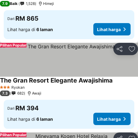
7.9
Baik
1,528
Himeji
RM 865
Dari
Lihat harga di
6 laman
Lihat harga
Pilihan Popular
Kongsi
Ta
The Gran Resort Elegante Awajishima
Ryokan
3 Bintang
7.3
682
Awaji
RM 394
Dari
Lihat harga di
6 laman
Lihat harga
Pilihan Popular