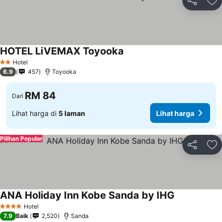
Kongsi
Ta
HOTEL LiVEMAX Toyooka
Hotel
2 Bintang
6.9
457
Toyooka
RM 84
Dari
Lihat harga di
5 laman
Lihat harga
Pilihan Popular
Kongsi
Ta
ANA Holiday Inn Kobe Sanda by IHG
Hotel
4 Bintang
7.9
Baik
2,520
Sanda