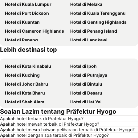
Hotel di Kuala Lumpur
Hotel di Melaka
Hotel di Port Dickson
Hotel di Kuala Terengganu
Hotel di Kuantan
Hotel di Genting Highlands
Hotel di Cameron Highlands
Hotel di Penang Island
Hotel di Penang
Hotel di Langkawi
Lebih destinasi top
Hotel di Terengganu
Hotel di Batam
Hotel di Kota Kinabalu
Hotel di Ipoh
Hotel di Kuching
Hotel di Putrajaya
Hotel di Johor Bahru
Hotel di Bintulu
Hotel di Kota Bharu
Hotel di Desaru
Hotel di Shah Alam
Hotel di Hat Yai
Soalan Lazim tentang Präfektur Hyogo
Hotel di Batu Ferringhi
Hotel di Miri
Apakah hotel terbaik di Präfektur Hyogo?
Hotel di Georgetown
Hotel di Alor Setar
Apakah hotel mewah terbaik di Präfektur Hyogo?
Hotel di Taiping
Hotel di Singapore
Apakah hotel mesra haiwan peliharaan terbaik di Präfektur Hyogo?
Apakah hotel dengan spa terbaik di Präfektur Hyogo?
Hotel di Seremban
Hotel di Cherating