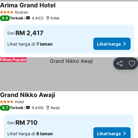
Arima Grand Hotel
Ryokan
4 Bintang
9.0
Terbaik
4,442
Kobe
RM 2,417
Dari
Lihat harga di
7 laman
Lihat harga
Pilihan Popular
Kongsi
Ta
Grand Nikko Awaji
Hotel
4 Bintang
8.7
Terbaik
4,449
Awaji
RM 710
Dari
Lihat harga di
8 laman
Lihat harga