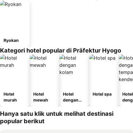
Ryokan
Kategori hotel popular di Präfektur Hyogo
Hotel
Hotel
Hotel
Hotel spa
Hotel
murah
mewah
dengan
deng
kolam
temp
letak
Hanya satu klik untuk melihat destinasi
kend
popular berikut