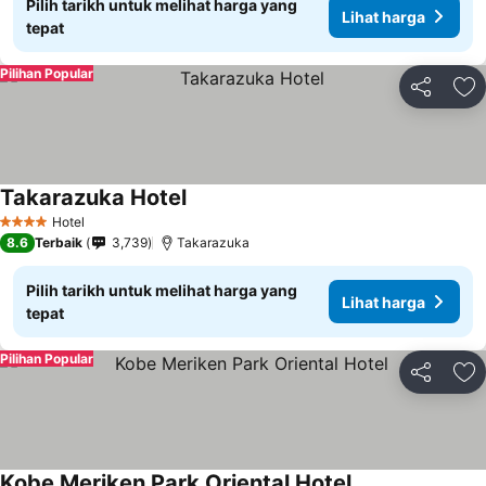
Pilih tarikh untuk melihat harga yang
Lihat harga
tepat
Pilihan Popular
Kongsi
Ta
Takarazuka Hotel
Hotel
4 Bintang
8.6
Terbaik
3,739
Takarazuka
Pilih tarikh untuk melihat harga yang
Lihat harga
tepat
Pilihan Popular
Kongsi
Ta
Kobe Meriken Park Oriental Hotel