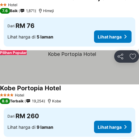
Hotel
2 Bintang
7.6
Baik
1,871
Himeji
RM 76
Dari
Lihat harga di
5 laman
Lihat harga
Pilihan Popular
Kongsi
Ta
Kobe Portopia Hotel
Hotel
4 Bintang
8.6
Terbaik
19,254
Kobe
RM 260
Dari
Lihat harga di
9 laman
Lihat harga