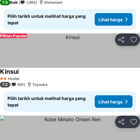
7.5
Baik
1,993
Shinonsen
Pilih tarikh untuk melihat harga yang
Lihat harga
tepat
Pilihan Popular
Kongsi
Ta
Kinsui
Hostel
2 Bintang
7.2
691
Toyooka
Pilih tarikh untuk melihat harga yang
Lihat harga
tepat
Kongsi
Ta