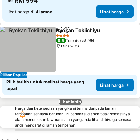
RM 594
Dari
Lihat harga di
4 laman
Lihat harga
Ryokan Tokiichiyu
Kongsi
Tambah ke favorit
4 Bintang
8.6
Terbaik
964
Minamiizu
Pilihan Popular
Pilih tarikh untuk melihat harga yang
Lihat harga
tepat
Lihat lebih
Harga dan ketersediaan yang kami terima daripada laman
tempahan sentiasa berubah. Ini bermaksud anda tidak semestinya
akan menemukan tawaran sama yang anda lihat di trivago semasa
anda mendarat di laman tempahan.