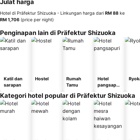
Julat harga
Hotel di Präfektur Shizuoka -
Linkungan harga
dari
‎RM 88
ke
‎RM 1,706
(price per night)
Penginapan lain di Präfektur Shizuoka
Katil dan
Hostel
Rumah
Hotel
Ryok
sarapan
Tamu
pangsapur
i
Kategori hotel popular di Präfektur Shizuoka