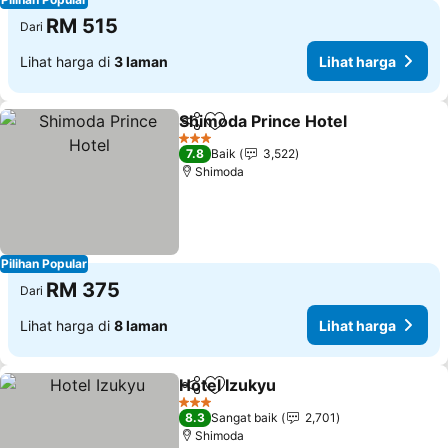
RM 515
Dari
Lihat harga di
3 laman
Lihat harga
Shimoda Prince Hotel
Kongsi
Tambah ke favorit
3 Bintang
7.8
Baik
3,522
Shimoda
Pilihan Popular
RM 375
Dari
Lihat harga di
8 laman
Lihat harga
Hotel Izukyu
Kongsi
Tambah ke favorit
3 Bintang
8.3
Sangat baik
2,701
Shimoda