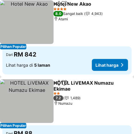
Hotel New Akao
Kongsi
Tambah ke favorit
4 Bintang
8.0
Sangat baik
4,943
Atami
Pilihan Popular
RM 842
Dari
Lihat harga di
5 laman
Lihat harga
HOTEL LiVEMAX Numazu
Kongsi
Tambah ke favorit
Ekimae
2 Bintang
7.2
1,489
Numazu
Pilihan Popular
RM 88
Dari