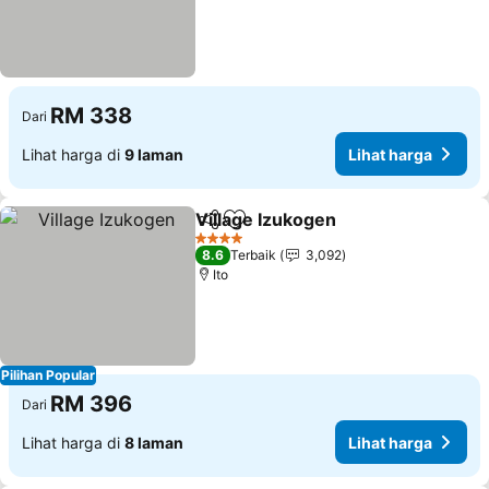
RM 338
Dari
Lihat harga di
9 laman
Lihat harga
Village Izukogen
Kongsi
Tambah ke favorit
4 Bintang
8.6
Terbaik
3,092
Ito
Pilihan Popular
RM 396
Dari
Lihat harga di
8 laman
Lihat harga