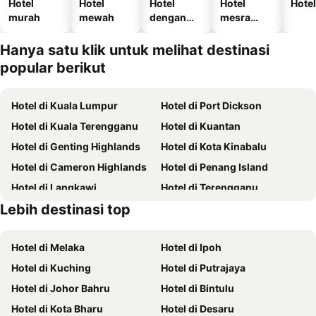
Hotel
Hotel
Hotel
Hotel
Hotel
murah
mewah
dengan
mesra
kolam
haiwan
kesayanga
Hanya satu klik untuk melihat destinasi
n
popular berikut
Hotel di Kuala Lumpur
Hotel di Port Dickson
Hotel di Kuala Terengganu
Hotel di Kuantan
Hotel di Genting Highlands
Hotel di Kota Kinabalu
Hotel di Cameron Highlands
Hotel di Penang Island
Hotel di Langkawi
Hotel di Terengganu
Lebih destinasi top
Hotel di Batam
Hotel di Perlis
Hotel di Melaka
Hotel di Ipoh
Hotel di Kuching
Hotel di Putrajaya
Hotel di Johor Bahru
Hotel di Bintulu
Hotel di Kota Bharu
Hotel di Desaru