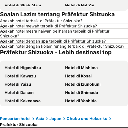
Hotel di Shah Alam
Hotel di Hat Yai
Soalan Lazim tentang Präfektur Shizuoka
Hotel di Batu Ferringhi
Hotel di Miri
Apakah hotel terbaik di Präfektur Shizuoka?
Hotel di Georgetown
Hotel di Alor Setar
Apakah hotel mewah terbaik di Präfektur Shizuoka?
Hotel di Taiping
Hotel di Singapore
Apakah hotel mesra haiwan peliharaan terbaik di Präfektur
Shizuoka?
Hotel di Seremban
Hotel di Cherating
Apakah hotel dengan spa terbaik di Präfektur Shizuoka?
Apakah hotel dengan kolam renang terbaik di Präfektur Shizuoka?
Hotel di Brinchang
Hotel di Penang
Präfektur Shizuoka - Lebih destinasi top
Hotel di Kelantan
Hotel di Selangor
Hotel di Tioman Island
Hotel di Hong Kong
Hotel di Higashiizu
Hotel di Mishima
Hotel di Johor
Hotel di Malaysia
Hotel di Kawazu
Hotel di Kosai
Hotel di Shanghai
Hotel di Koh Lipe
Hotel di Yaizu
Hotel di Izunokuni
Hotel di Pulau Perhentian
Hotel di Perak
Hotel di Daisen
Hotel di Shimada
Hotel di Bali
Hotel di Negeri Sembilan
Hotel di Kakegawa
Hotel di Yoshida
Hotel di Phuket
Hotel di Melaka
Hotel di Shibakawa
Hotel di Fujieda
Hotel di Seberang Prai
Hotel di Sabah
Hotel di Nagaizumi
Pencarian hotel
Asia
Japan
Chubu und Hokuriku
Hotel di Al Madinah Region
Präfektur Shizuoka