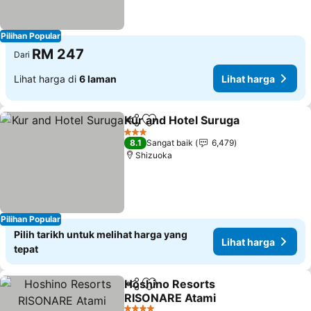
Pilihan Popular
RM 247
Dari
Lihat harga di
6 laman
Lihat harga
Kur and Hotel Suruga
Kongsi
Tambah ke favorit
3 Bintang
8.1
Sangat baik
6,479
Shizuoka
Pilihan Popular
Pilih tarikh untuk melihat harga yang
Lihat harga
tepat
Hoshino Resorts
Kongsi
Tambah ke favorit
RISONARE Atami