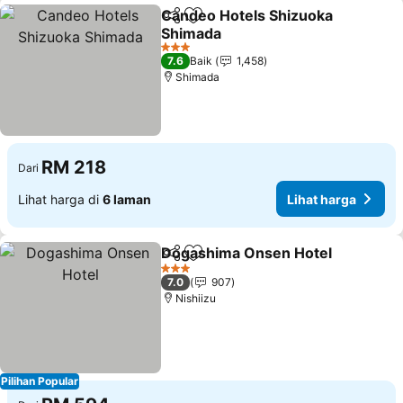
Candeo Hotels Shizuoka
Kongsi
Tambah ke favorit
Shimada
3 Bintang
7.6
Baik
1,458
Shimada
RM 218
Dari
Lihat harga di
6 laman
Lihat harga
Dogashima Onsen Hotel
Kongsi
Tambah ke favorit
3 Bintang
7.0
907
Nishiizu
Pilihan Popular