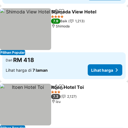
Shimoda View Hotel
Kongsi
Tambah ke favorit
4 Bintang
7.9
Baik
1,213
Shimoda
Pilihan Popular
RM 418
Dari
Lihat harga di
7 laman
Lihat harga
Itoen Hotel Toi
Kongsi
Tambah ke favorit
3 Bintang
7.3
2,127
Izu
Pilihan Popular