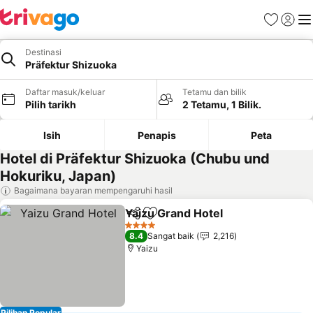
Kegemara
Daftar
Me
Destinasi
Präfektur Shizuoka
Daftar masuk/keluar
Tetamu dan bilik
Pilih tarikh
2 Tetamu, 1 Bilik.
Isih
Penapis
Peta
Hotel di Präfektur Shizuoka (Chubu und
Hokuriku, Japan)
Bagaimana bayaran mempengaruhi hasil
Yaizu Grand Hotel
Kongsi
Tambah ke favorit
4 Bintang
8.4
Sangat baik
2,216
Yaizu
Pilihan Popular