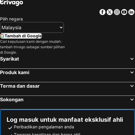
Facebook
Twitter
Insta
Yo
Pilih negara
Tambah di Google
Cari keputusan kami dengan mudah:
tambah trivago sebagai sumber pilihan
di Google.
Syarikat
Produk kami
Terma dan dasar
Sokongan
Log masuk untuk manfaat eksklusif ahli
Peribadikan pengalaman anda
Tawaran kesetiaan dan harga ahli