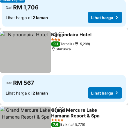
RM 1,706
Dari
Lihat harga di
2 laman
Lihat harga
Nippondaira Hotel
Kongsi
Tambah ke favorit
3 Bintang
9.1
Terbaik
5,298
Shizuoka
RM 567
Dari
Lihat harga di
2 laman
Lihat harga
Grand Mercure Lake
Kongsi
Tambah ke favorit
Hamana Resort & Spa
4 Bintang
7.6
Baik
5,775