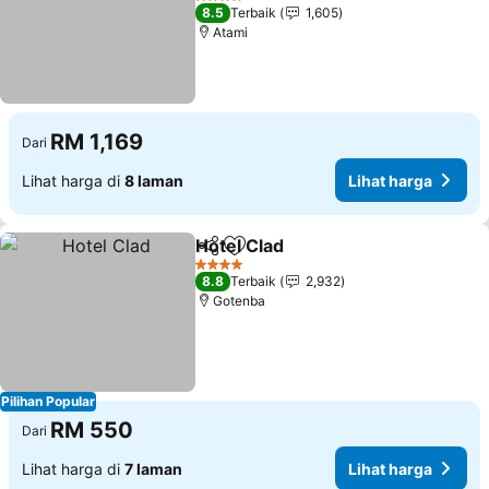
4 Bintang
8.5
Terbaik
1,605
Atami
RM 1,169
Dari
Lihat harga di
8 laman
Lihat harga
Hotel Clad
Kongsi
Tambah ke favorit
4 Bintang
8.8
Terbaik
2,932
Gotenba
Pilihan Popular
RM 550
Dari
Lihat harga di
7 laman
Lihat harga