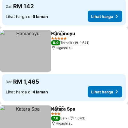
RM 142
Dari
Lihat harga di
6 laman
Lihat harga
Hamanoyu
Kongsi
Tambah ke favorit
5 Bintang
8.9
Terbaik
1,641
Higashiizu
RM 1,465
Dari
Lihat harga di
4 laman
Lihat harga
Katara Spa
Kongsi
Tambah ke favorit
3 Bintang
7.6
Baik
1,043
Higashiizu