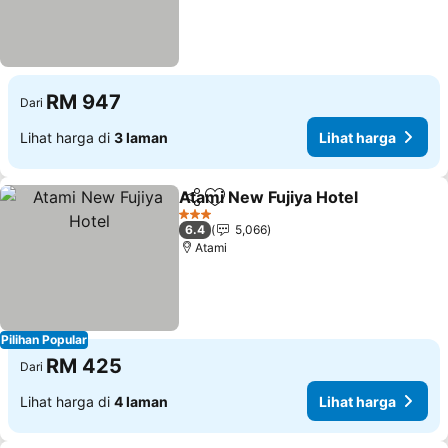
RM 947
Dari
Lihat harga di
3 laman
Lihat harga
Atami New Fujiya Hotel
Kongsi
Tambah ke favorit
3 Bintang
6.4
5,066
Atami
Pilihan Popular
RM 425
Dari
Lihat harga di
4 laman
Lihat harga