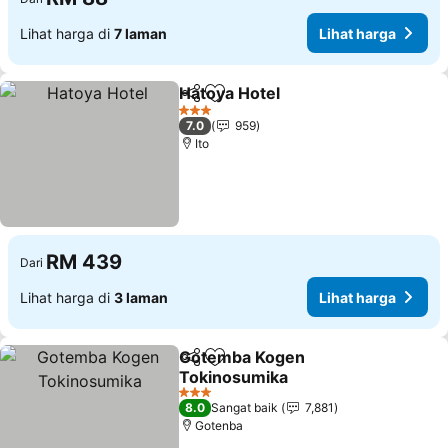
Lihat harga di
7 laman
Lihat harga
Hatoya Hotel
Kongsi
Tambah ke favorit
3 Bintang
7.0
959
Ito
RM 439
Dari
Lihat harga di
3 laman
Lihat harga
Gotemba Kogen
Kongsi
Tambah ke favorit
Tokinosumika
3 Bintang
8.0
Sangat baik
7,881
Gotenba