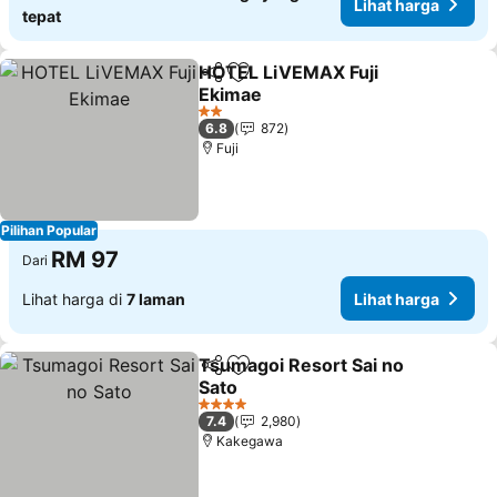
Lihat harga
tepat
HOTEL LiVEMAX Fuji
Kongsi
Tambah ke favorit
Ekimae
2 Bintang
6.8
872
Fuji
Pilihan Popular
RM 97
Dari
Lihat harga di
7 laman
Lihat harga
Tsumagoi Resort Sai no
Kongsi
Tambah ke favorit
Sato
4 Bintang
7.4
2,980
Kakegawa