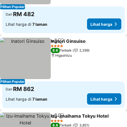
Pilihan Popular
RM 482
Dari
Lihat harga di
7 laman
Lihat harga
Inatori Ginsuiso
Kongsi
Tambah ke favorit
4 Bintang
8.6
Terbaik
2,399
Higashiizu
Pilihan Popular
RM 862
Dari
Lihat harga di
7 laman
Lihat harga
Izu-Imaihama Tokyu Hotel
Kongsi
Tambah ke favorit
4 Bintang
8.8
Terbaik
3,851