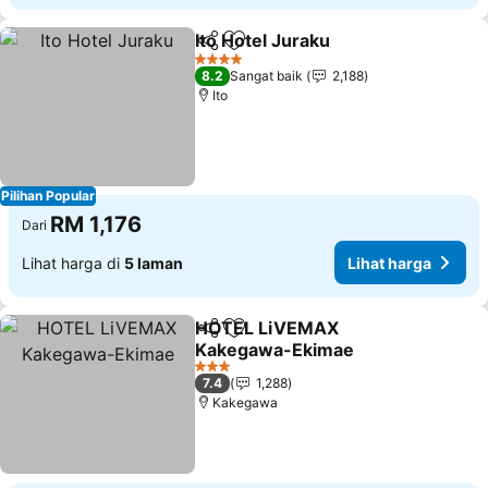
Ito Hotel Juraku
Kongsi
Tambah ke favorit
4 Bintang
8.2
Sangat baik
2,188
Ito
Pilihan Popular
RM 1,176
Dari
Lihat harga di
5 laman
Lihat harga
HOTEL LiVEMAX
Kongsi
Tambah ke favorit
Kakegawa-Ekimae
3 Bintang
7.4
1,288
Kakegawa