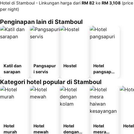
Hotel di Stamboul -
Linkungan harga
dari
‎RM 82
ke
‎RM 3,108
(price
per night)
Penginapan lain di Stamboul
Katil dan
Pangsapur
Hostel
Hotel
sarapan
i servis
pangsapur
i
Kategori hotel popular di Stamboul
Hotel
Hotel
Hotel
Hotel
Hotel
murah
mewah
dengan
mesra