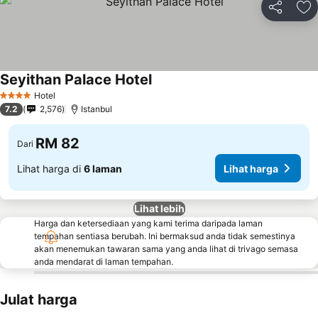
Kongsi
Ta
Seyithan Palace Hotel
Hotel
4 Bintang
7.2
2,576
Istanbul
RM 82
Dari
Lihat harga di
6 laman
Lihat harga
Lihat lebih
Harga dan ketersediaan yang kami terima daripada laman
tempahan sentiasa berubah. Ini bermaksud anda tidak semestinya
akan menemukan tawaran sama yang anda lihat di trivago semasa
anda mendarat di laman tempahan.
Julat harga