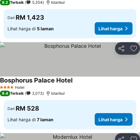
9.2
Terbaik
5,354
Istanbul
RM 1,423
Dari
Lihat harga di
5 laman
Lihat harga
Kongsi
Ta
Bosphorus Palace Hotel
Hotel
4 Bintang
9.4
Terbaik
2,073
Istanbul
RM 528
Dari
Lihat harga di
7 laman
Lihat harga