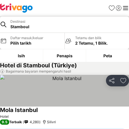
Kegemara
Daftar
Me
Destinasi
Stamboul
Daftar masuk/keluar
Tetamu dan bilik
Pilih tarikh
2 Tetamu, 1 Bilik.
Isih
Penapis
Peta
Hotel di Stamboul (Türkiye)
Bagaimana bayaran mempengaruhi hasil
Kongsi
Ta
Mola Istanbul
Hotel
9.5
Terbaik
4,280
Silivri