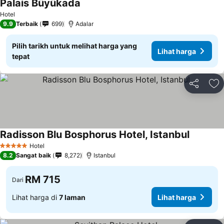
Palais Büyükada
Hotel
9.9
Terbaik
699
Adalar
Pilih tarikh untuk melihat harga yang
Lihat harga
tepat
Kongsi
Ta
Radisson Blu Bosphorus Hotel, Istanbul
Hotel
5 Bintang
8.2
Sangat baik
8,272
Istanbul
RM 715
Dari
Lihat harga di
7 laman
Lihat harga