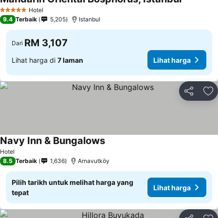
Hotel
5 Bintang
9.4
Terbaik
5,205
Istanbul
RM 3,107
Dari
Lihat harga di
7 laman
Lihat harga
Kongsi
Ta
Navy Inn & Bungalows
Hotel
8.5
Terbaik
1,636
Arnavutköy
Pilih tarikh untuk melihat harga yang
Lihat harga
tepat