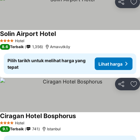
Kongsi
Ta
Solin Airport Hotel
Hotel
4 Bintang
8.6
Terbaik
1,356
Arnavutköy
Pilih tarikh untuk melihat harga yang
Lihat harga
tepat
Kongsi
Ta
Ciragan Hotel Bosphorus
Hotel
4 Bintang
9.1
Terbaik
741
Istanbul