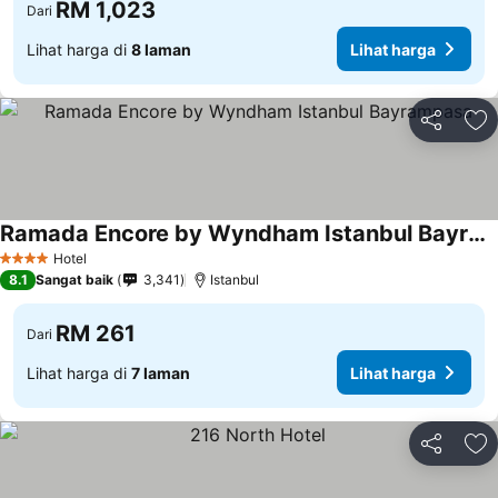
RM 1,023
Dari
Lihat harga di
8 laman
Lihat harga
Kongsi
Ta
Ramada Encore by Wyndham Istanbul Bayrampasa
Hotel
4 Bintang
8.1
Sangat baik
3,341
Istanbul
RM 261
Dari
Lihat harga di
7 laman
Lihat harga
Kongsi
Ta