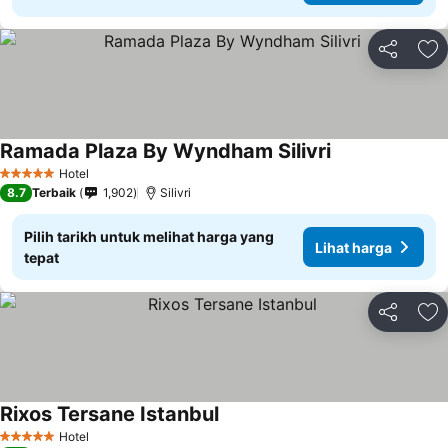
Kongsi
Ta
Ramada Plaza By Wyndham Silivri
Hotel
5 Bintang
8.7
Terbaik
1,902
Silivri
Pilih tarikh untuk melihat harga yang
Lihat harga
tepat
Kongsi
Ta
Rixos Tersane Istanbul
Hotel
5 Bintang