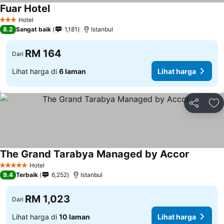
Fuar Hotel
Hotel
3 Bintang
8.2
Sangat baik
1,181
Istanbul
RM 164
Dari
Lihat harga di
6 laman
Lihat harga
Kongsi
Ta
The Grand Tarabya Managed by Accor
Hotel
5 Bintang
9.4
Terbaik
6,252
Istanbul
RM 1,023
Dari
Lihat harga di
10 laman
Lihat harga