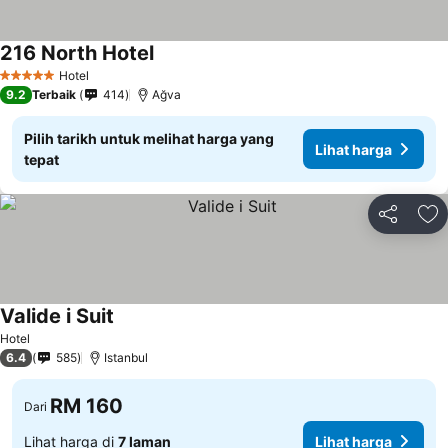
216 North Hotel
Hotel
5 Bintang
9.2
Terbaik
414
Ağva
Pilih tarikh untuk melihat harga yang
Lihat harga
tepat
Kongsi
Ta
Valide i Suit
Hotel
6.4
585
Istanbul
RM 160
Dari
Lihat harga di
7 laman
Lihat harga