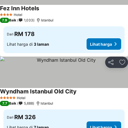
Fez Inn Hotels
Hotel
4 Bintang
7.9
Baik
1,033
Istanbul
RM 178
Dari
Lihat harga di
3 laman
Lihat harga
Kongsi
Ta
Wyndham Istanbul Old City
Hotel
5 Bintang
7.7
Baik
5,688
Istanbul
RM 326
Dari
Lihat harga di
7 laman
Lihat harga