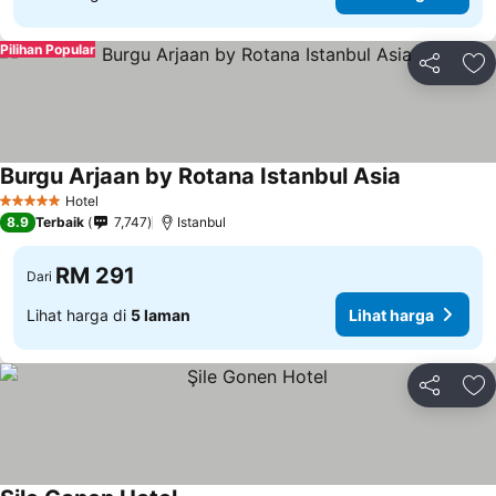
Pilihan Popular
Kongsi
Ta
Burgu Arjaan by Rotana Istanbul Asia
Hotel
5 Bintang
8.9
Terbaik
7,747
Istanbul
RM 291
Dari
Lihat harga di
5 laman
Lihat harga
Kongsi
Ta