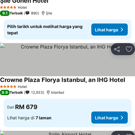
Şile Gonen Hotel
Hotel
5 Bintang
9.1
Terbaik
890
Şile
Pilih tarikh untuk melihat harga yang
Lihat harga
tepat
Kongsi
Ta
Crowne Plaza Florya Istanbul, an IHG Hotel
Hotel
5 Bintang
8.9
Terbaik
12,933
Istanbul
RM 679
Dari
Lihat harga di
7 laman
Lihat harga