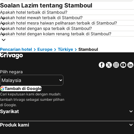
Soalan Lazim tentang Stamboul
Hotel di Batu Ferringhi
Hotel di Miri
Apakah hotel terbaik di Stamboul?
Hotel di Georgetown
Hotel di Alor Setar
Apakah hotel mewah terbaik di Stamboul?
Hotel di Taiping
Hotel di Singapore
Apakah hotel mesra haiwan peliharaan terbaik di Stamboul?
Apakah hotel dengan spa terbaik di Stamboul?
Hotel di Seremban
Hotel di Cherating
Apakah hotel dengan kolam renang terbaik di Stamboul?
Hotel di Brinchang
Hotel di Perlis
Hotel di Kelantan
Hotel di Selangor
Pencarian hotel
Europe
Türkiye
Stamboul
Hotel di Tioman Island
Hotel di Hong Kong
Facebook
Twitter
Insta
Yo
Hotel di Johor
Hotel di Malaysia
Pilih negara
Hotel di Shanghai
Hotel di Koh Lipe
Hotel di Pulau Perhentian
Hotel di Perak
Tambah di Google
Hotel di Bali
Hotel di Negeri Sembilan
Cari keputusan kami dengan mudah:
tambah trivago sebagai sumber pilihan
Hotel di Phuket
Hotel di Seberang Prai
di Google.
Hotel di Sabah
Hotel di Al Madinah Region
Syarikat
Produk kami