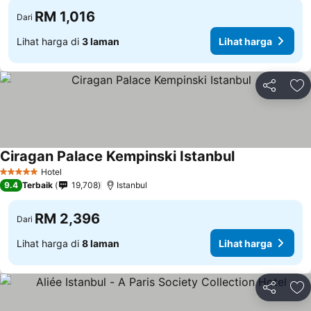
RM 1,016
Dari
Lihat harga di
3 laman
Lihat harga
Kongsi
Ta
Ciragan Palace Kempinski Istanbul
Hotel
5 Bintang
9.4
Terbaik
19,708
Istanbul
RM 2,396
Dari
Lihat harga di
8 laman
Lihat harga
Kongsi
Ta