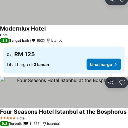
Kongsi
Ta
Modernlux Hotel
Hotel
8.1
Sangat baik
653
Istanbul
RM 125
Dari
Lihat harga di
3 laman
Lihat harga
Kongsi
Ta
Four Seasons Hotel Istanbul at the Bosphorus
Hotel
5 Bintang
9.3
Terbaik
11,656
Istanbul