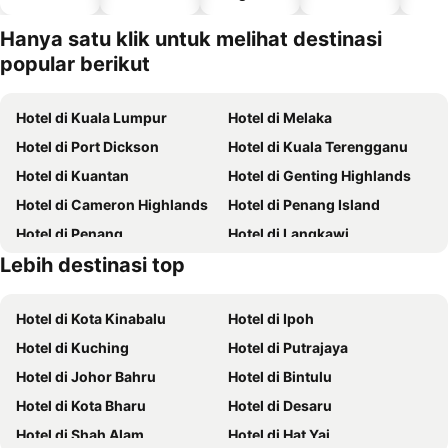
kolam
haiwan
kesayanga
Hanya satu klik untuk melihat destinasi
n
popular berikut
Hotel di Kuala Lumpur
Hotel di Melaka
Hotel di Port Dickson
Hotel di Kuala Terengganu
Hotel di Kuantan
Hotel di Genting Highlands
Hotel di Cameron Highlands
Hotel di Penang Island
Hotel di Penang
Hotel di Langkawi
Lebih destinasi top
Hotel di Terengganu
Hotel di Batam
Hotel di Kota Kinabalu
Hotel di Ipoh
Hotel di Kuching
Hotel di Putrajaya
Hotel di Johor Bahru
Hotel di Bintulu
Hotel di Kota Bharu
Hotel di Desaru
Hotel di Shah Alam
Hotel di Hat Yai