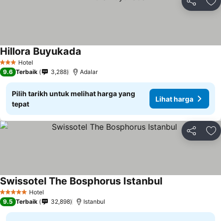
Kongsi
Ta
Hillora Buyukada
Hotel
3 Bintang
9.6
Terbaik
3,288
Adalar
Pilih tarikh untuk melihat harga yang
Lihat harga
tepat
Kongsi
Ta
Swissotel The Bosphorus Istanbul
Hotel
5 Bintang
9.5
Terbaik
32,898
Istanbul