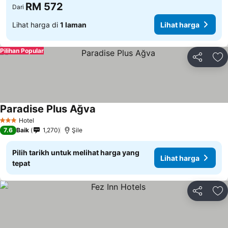
RM 572
Dari
Lihat harga di
1 laman
Lihat harga
Pilihan Popular
Kongsi
Ta
Paradise Plus Ağva
Hotel
3 Bintang
7.6
Baik
1,270
Şile
Pilih tarikh untuk melihat harga yang
Lihat harga
tepat
Kongsi
Ta