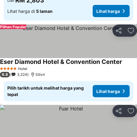
RM 2,803
Dari
Lihat harga di
5 laman
Lihat harga
Pilihan Popular
Kongsi
Ta
Eser Diamond Hotel & Convention Center
Hotel
5 Bintang
6.8
3,224
Silivri
Pilih tarikh untuk melihat harga yang
Lihat harga
tepat
Kongsi
Ta