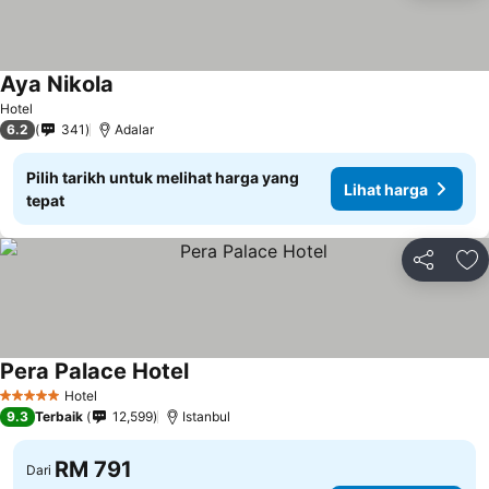
Aya Nikola
Hotel
6.2
341
Adalar
Pilih tarikh untuk melihat harga yang
Lihat harga
tepat
Kongsi
Ta
Pera Palace Hotel
Hotel
5 Bintang
9.3
Terbaik
12,599
Istanbul
RM 791
Dari