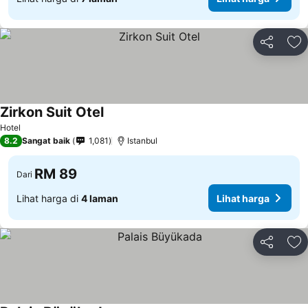
Kongsi
Ta
Zirkon Suit Otel
Hotel
8.2
Sangat baik
1,081
Istanbul
RM 89
Dari
Lihat harga di
4 laman
Lihat harga
Kongsi
Ta