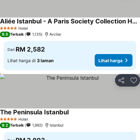
Aliée Istanbul - A Paris Society Collection Hotel
Hotel
5 Bintang
9.5
Terbaik
1,135
Avcilar
RM 2,582
Dari
Lihat harga di
3 laman
Lihat harga
Kongsi
Ta
The Peninsula Istanbul
Hotel
5 Bintang
9.2
Terbaik
1,992
Istanbul