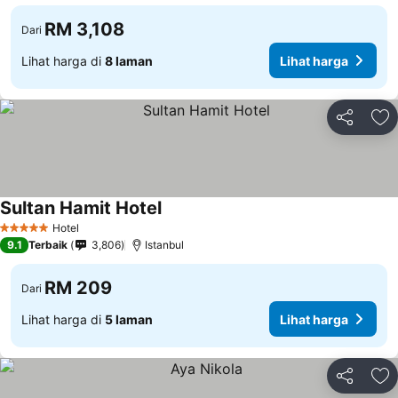
RM 3,108
Dari
Lihat harga di
8 laman
Lihat harga
Kongsi
Ta
Sultan Hamit Hotel
Hotel
5 Bintang
9.1
Terbaik
3,806
Istanbul
RM 209
Dari
Lihat harga di
5 laman
Lihat harga
Kongsi
Ta