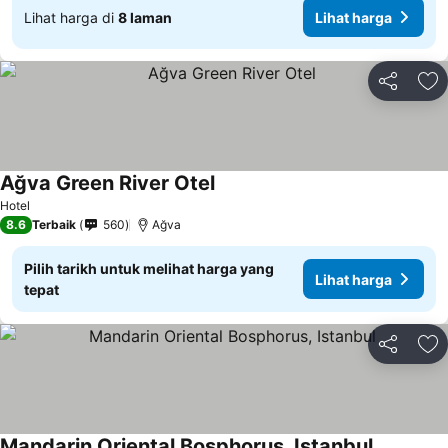
Lihat harga di
8 laman
Lihat harga
Kongsi
Ta
Ağva Green River Otel
Hotel
8.6
Terbaik
560
Ağva
Pilih tarikh untuk melihat harga yang
Lihat harga
tepat
Kongsi
Ta
Mandarin Oriental Bosphorus, Istanbul