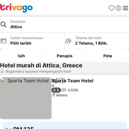
Kegemara
Daftar
Me
Destinasi
Attica
Daftar masuk/keluar
Tetamu dan bilik
Pilih tarikh
2 Tetamu, 1 Bilik.
Isih
Penapis
Peta
Hotel murah di Attica, Greece
Bagaimana bayaran mempengaruhi hasil
Sparta Team Hotel
Kongsi
Tambah ke favorit
Lihat h
1 Bintang
5.2
4,529
Athens