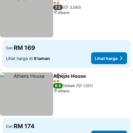
Kongsi
Tambah ke favorit
Lihat harga
2 Bintang
7.2
3,083
Athens
RM 169
Dari
Lihat harga di
6 laman
Lihat harga
Athens House
Kongsi
Tambah ke favorit
Lihat harga
2 Bintang
8.6
Terbaik
1,521
Athens
RM 174
Dari