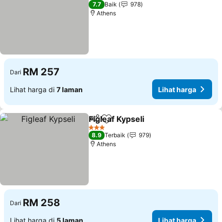
2 Bintang
7.7
Baik
978
Athens
RM 257
Dari
Lihat harga di
7 laman
Lihat harga
Figleaf Kypseli
Kongsi
Tambah ke favorit
Lihat harga
3 Bintang
8.9
Terbaik
979
Athens
RM 258
Dari
Lihat harga di
5 laman
Lihat harga