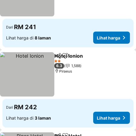
RM 241
Dari
Lihat harga di
8 laman
Lihat harga
Hotel Ionion
Kongsi
Tambah ke favorit
Lihat harga
2 Bintang
6.3
1,588
Piraeus
RM 242
Dari
Lihat harga di
3 laman
Lihat harga