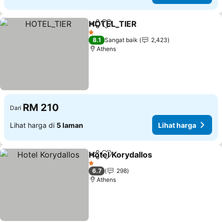
HOTEL_TIER
Kongsi
Tambah ke favorit
Lihat harga
1 Bintang
8.1
Sangat baik
2,423
Athens
RM 210
Dari
Lihat harga di
5 laman
Lihat harga
Hotel Korydallos
Kongsi
Tambah ke favorit
Lihat harg
1 Bintang
6.7
298
Athens