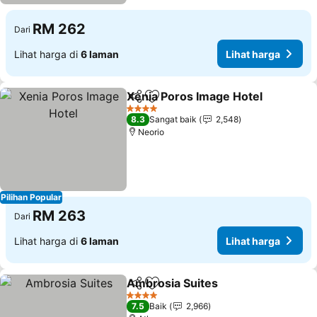
RM 262
Dari
Lihat harga di
6 laman
Lihat harga
Xenia Poros Image Hotel
Kongsi
Tambah ke favorit
L
4 Bintang
8.3
Sangat baik
2,548
Neorio
Pilihan Popular
RM 263
Dari
Lihat harga di
6 laman
Lihat harga
Ambrosia Suites
Kongsi
Tambah ke favorit
Lihat har
4 Bintang
7.5
Baik
2,966