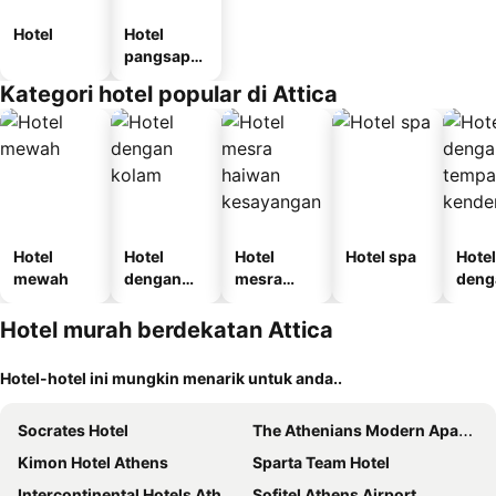
Hotel
Hotel
pangsapur
i
Kategori hotel popular di Attica
Hotel
Hotel
Hotel
Hotel spa
Hotel
mewah
dengan
mesra
deng
kolam
haiwan
temp
kesayanga
letak
Hotel murah berdekatan Attica
n
kend
Hotel-hotel ini mungkin menarik untuk anda..
Socrates Hotel
The Athenians Modern Apartments
Kimon Hotel Athens
Sparta Team Hotel
Intercontinental Hotels Athenaeum Athens By Ihg
Sofitel Athens Airport