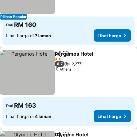
Pilihan Popular
RM 160
Dari
Lihat harga di
7 laman
Lihat harga
Pergamos Hotel
Kongsi
Tambah ke favorit
Lihat harg
2 Bintang
6.7
2,277
Athens
RM 163
Dari
Lihat harga di
4 laman
Lihat harga
Olympic Hotel