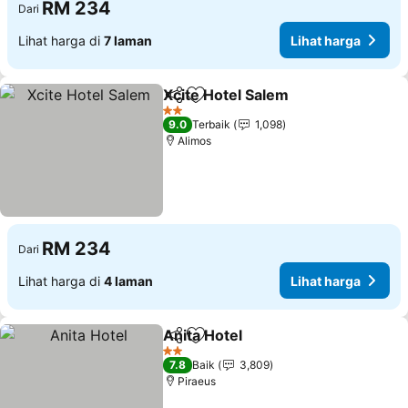
RM 234
Dari
Lihat harga di
7 laman
Lihat harga
Xcite Hotel Salem
Kongsi
Tambah ke favorit
Lihat ha
2 Bintang
9.0
Terbaik
1,098
Alimos
RM 234
Dari
Lihat harga di
4 laman
Lihat harga
Anita Hotel
Kongsi
Tambah ke favorit
Lihat harga
2 Bintang
7.8
Baik
3,809
Piraeus