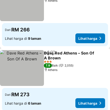
Athens
RM 266
Dari
Lihat harga di
9 laman
Lihat harga
Dave Red Athens – Son Of
Kongsi
Tambah ke favorit
A Brown
Lihat harga
3 Bintang
7.9
Baik
2,055
Athens
RM 273
Dari
Lihat harga di
6 laman
Lihat harga