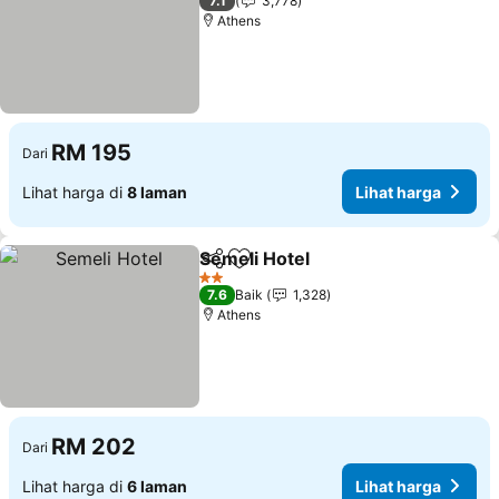
7.1
3,778
Athens
RM 195
Dari
Lihat harga di
8 laman
Lihat harga
Semeli Hotel
Kongsi
Tambah ke favorit
Lihat harga
2 Bintang
7.6
Baik
1,328
Athens
RM 202
Dari
Lihat harga di
6 laman
Lihat harga