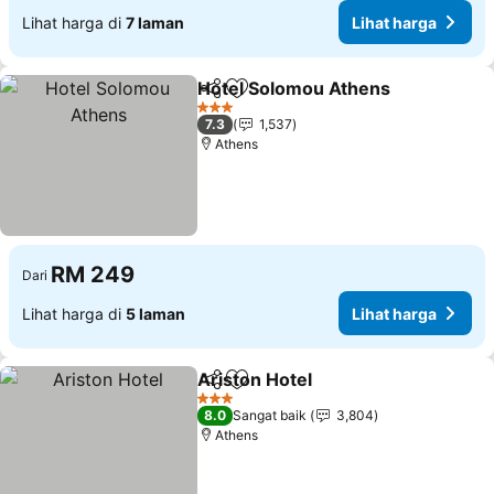
Lihat harga di
7 laman
Lihat harga
Hotel Solomou Athens
Kongsi
Tambah ke favorit
Lih
3 Bintang
7.3
1,537
Athens
RM 249
Dari
Lihat harga di
5 laman
Lihat harga
Ariston Hotel
Kongsi
Tambah ke favorit
Lihat harga
3 Bintang
8.0
Sangat baik
3,804
Athens