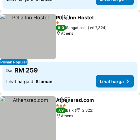
Pella Inn Hostel
Kongsi
Tambah ke favorit
Lihat harga
1 Bintang
8.0
Sangat baik
7,324
Athens
Pilihan Popular
RM 259
Dari
Lihat harga di
6 laman
Lihat harga
Athensred.com
Kongsi
Tambah ke favorit
Lihat harg
3 Bintang
7.9
Baik
2,322
Athens