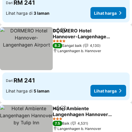
RM 241
Dari
Lihat harga di
3 laman
Lihat harga
DORMERO Hotel
Kongsi
Tambah ke favorit
Hannover-Langenhagen
Airport
Lihat harga
4 Bintang
8.2
Sangat baik
4,130
Langenhagen b. Hannover
RM 241
Dari
Lihat harga di
5 laman
Lihat harga
Hotel Ambiente
Kongsi
Tambah ke favorit
Langenhagen Hannover
by Tulip Inn
Lihat harga
3 Bintang
7.5
Baik
4,531
Langenhagen b. Hannover