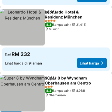
Leonardo Hotel &
Kongsi
Tambah ke favorit
Residenz München
Lihat harga
4 Bintang
8.3
Sangat baik
21,415
Munich
RM 232
Dari
Lihat harga di
9 laman
Lihat harga
Super 8 by Wyndham
Kongsi
Tambah ke favorit
Oberhausen am Centro
Lihat harga
3 Bintang
8.3
Sangat baik
8,958
Oberhausen