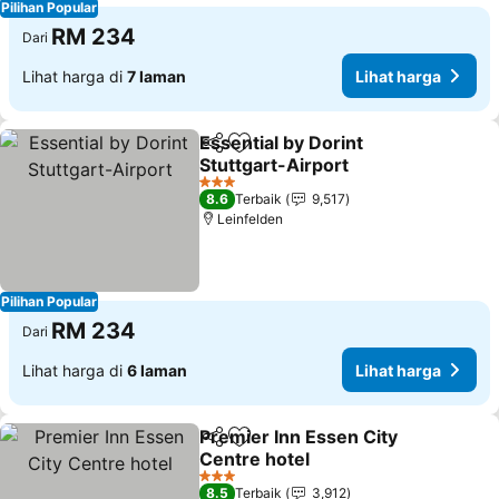
Pilihan Popular
RM 234
Dari
Lihat harga di
7 laman
Lihat harga
Essential by Dorint
Kongsi
Tambah ke favorit
Stuttgart-Airport
Lihat harga
3 Bintang
8.6
Terbaik
9,517
Leinfelden
Pilihan Popular
RM 234
Dari
Lihat harga di
6 laman
Lihat harga
Premier Inn Essen City
Kongsi
Tambah ke favorit
Centre hotel
Lihat harga
3 Bintang
8.5
Terbaik
3,912