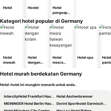
Hotel
Hostel
Hotel
pangsapur
i
Kategori hotel popular di Germany
Hotel
Hotel
Hotel
Hotel spa
Hotel
mewah
dengan
mesra
panta
kolam
haiwan
kesayanga
Hotel murah berdekatan Germany
n
Hotel-hotel ini mungkin menarik untuk anda..
IntercityHotel Frankfurt Hauptbahnhof Süd
Hotel Aschenbrenner
MEININGER Hotel Berlin Hauptbahnhof
Dorint Sporthotel Garmisch-Partenkirchen
Hotel München City Center affiliated by Meliá
Hey Lou Hotel Piding