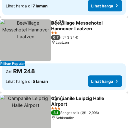
Lihat harga di
7 laman
Lihat harga
BeeVillage Messehotel
Kongsi
Tambah ke favorit
Hannover Laatzen
Lihat harga
2 Bintang
6.7
3,344
Laatzen
Pilihan Popular
RM 248
Dari
Lihat harga di
5 laman
Lihat harga
Campanile Leipzig Halle
Kongsi
Tambah ke favorit
Airport
Lihat harga
3 Bintang
8.1
Sangat baik
12,996
Schkeuditz