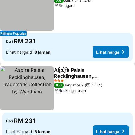
7.8
Baik
24,247
Stuttgart
Pilihan Popular
RM 231
Dari
Lihat harga di
8 laman
Lihat harga
Aspire Palais
Kongsi
Tambah ke favorit
Recklinghausen,
Trademark Collection by
Lihat harga
3 Bintang
8.0
Sangat baik
1,314
Wyndham
Recklinghausen
RM 231
Dari
Lihat harga di
5 laman
Lihat harga