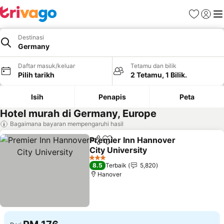
Kegemara
Daftar
Me
Destinasi
Germany
Daftar masuk/keluar
Tetamu dan bilik
Pilih tarikh
2 Tetamu, 1 Bilik.
Isih
Penapis
Peta
Hotel murah di Germany, Europe
Bagaimana bayaran mempengaruhi hasil
Premier Inn Hannover
Kongsi
Tambah ke favorit
City University
Lihat harga
3 Bintang
8.5
Terbaik
5,820
Hanover