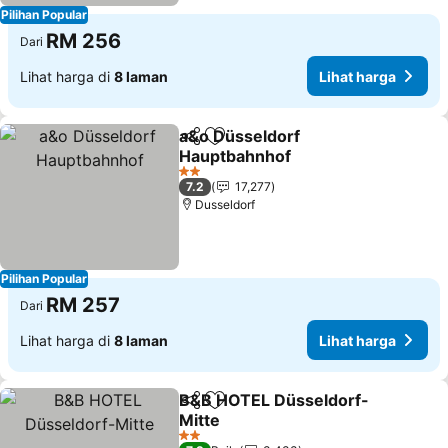
Pilihan Popular
RM 256
Dari
Lihat harga di
8 laman
Lihat harga
a&o Düsseldorf
Kongsi
Tambah ke favorit
Hauptbahnhof
Lihat harga
2 Bintang
7.2
17,277
Dusseldorf
Pilihan Popular
RM 257
Dari
Lihat harga di
8 laman
Lihat harga
B&B HOTEL Düsseldorf-
Kongsi
Tambah ke favorit
Mitte
Lihat harga
2 Bintang