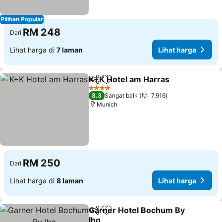
Pilihan Popular
RM 248
Dari
Lihat harga di
7 laman
Lihat harga
K+K Hotel am Harras
Kongsi
Tambah ke favorit
Lihat
4 Bintang
8.3
Sangat baik
7,916
Munich
RM 250
Dari
Lihat harga di
8 laman
Lihat harga
Garner Hotel Bochum By
Kongsi
Tambah ke favorit
Ihg