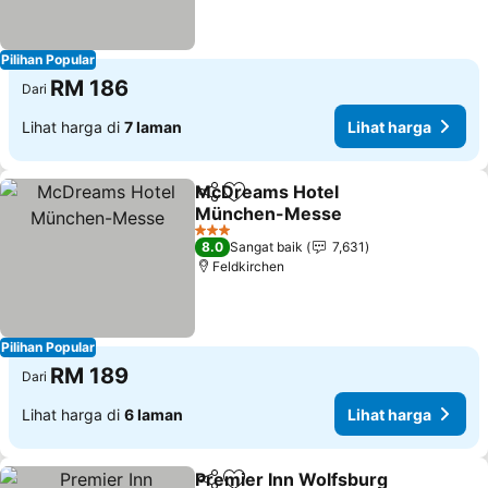
Pilihan Popular
RM 186
Dari
Lihat harga di
7 laman
Lihat harga
McDreams Hotel
Kongsi
Tambah ke favorit
München-Messe
Lihat harga
3 Bintang
8.0
Sangat baik
7,631
Feldkirchen
Pilihan Popular
RM 189
Dari
Lihat harga di
6 laman
Lihat harga
Premier Inn Wolfsburg