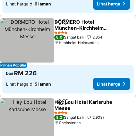
Lihat harga di
6 laman
Lihat harga
DORMERO Hotel
Kongsi
Tambah ke favorit
München-Kirchheim
Messe
Lihat harga
4 Bintang
8.0
Sangat baik
2,854
Kirchheim-Heimstetten
Pilihan Popular
RM 226
Dari
Lihat harga di
5 laman
Lihat harga
Hey Lou Hotel Karlsruhe
Kongsi
Tambah ke favorit
Messe
Lihat harga
4 Bintang
8.2
Sangat baik
2,903
Rheinstetten