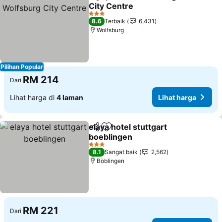
Kongsi
Tambah ke favorit
City Centre
Lihat harga
3 Bintang
8.6
Terbaik
6,431
Wolfsburg
Pilihan Popular
RM 214
Dari
Lihat harga di
4 laman
Lihat harga
elaya hotel stuttgart
Kongsi
Tambah ke favorit
boeblingen
Lihat harga
3 Bintang
8.1
Sangat baik
2,562
Böblingen
RM 221
Dari