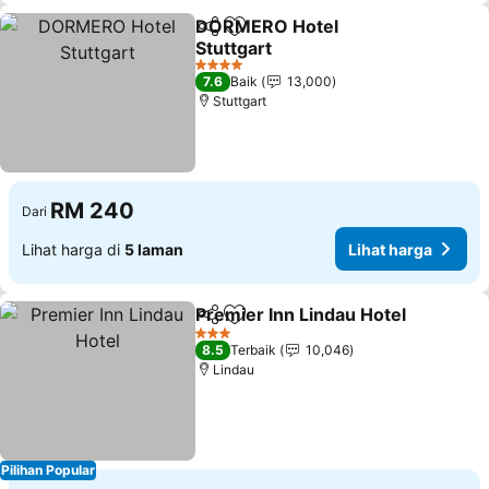
DORMERO Hotel
Kongsi
Tambah ke favorit
Stuttgart
Lihat harga
4 Bintang
7.6
Baik
13,000
Stuttgart
RM 240
Dari
Lihat harga di
5 laman
Lihat harga
Premier Inn Lindau Hotel
Kongsi
Tambah ke favorit
L
3 Bintang
8.5
Terbaik
10,046
Lindau
Pilihan Popular