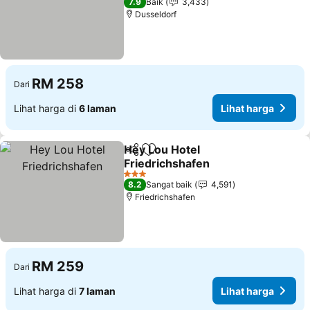
7.9
Baik
3,433
Dusseldorf
RM 258
Dari
Lihat harga di
6 laman
Lihat harga
Hey Lou Hotel
Kongsi
Tambah ke favorit
Friedrichshafen
Lihat harga
3 Bintang
8.2
Sangat baik
4,591
Friedrichshafen
RM 259
Dari
Lihat harga di
7 laman
Lihat harga