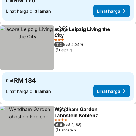
RM 176
Dari
Lihat harga di
3 laman
Lihat harga
acora Leipzig Living the
Kongsi
Tambah ke favorit
City
Lihat harga
3 Bintang
7.2
4,049
Leipzig
RM 184
Dari
Lihat harga di
6 laman
Lihat harga
Wyndham Garden
Kongsi
Tambah ke favorit
Lahnstein Koblenz
Lihat harga
4 Bintang
6.6
9,188
Lahnstein