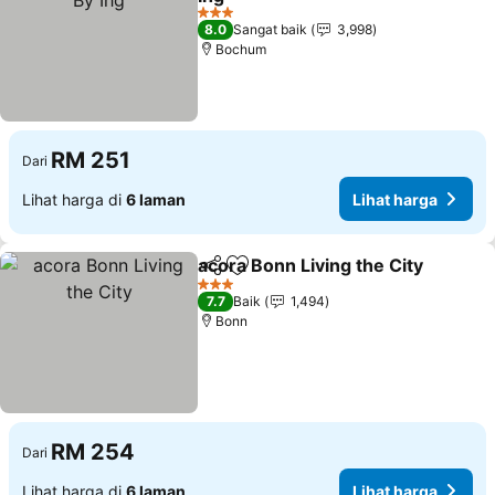
Lihat harga
3 Bintang
8.0
Sangat baik
3,998
Bochum
RM 251
Dari
Lihat harga di
6 laman
Lihat harga
acora Bonn Living the City
Kongsi
Tambah ke favorit
3 Bintang
7.7
Baik
1,494
Bonn
RM 254
Dari
Lihat harga di
6 laman
Lihat harga