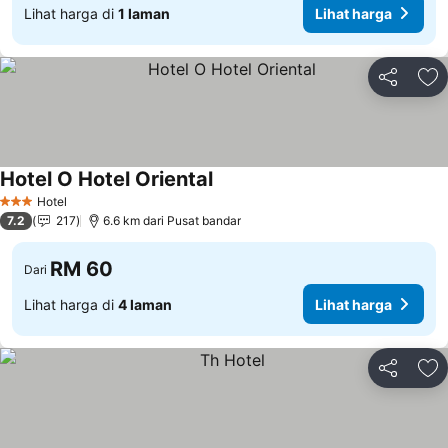
Lihat harga di
1 laman
Lihat harga
Kongsi
Ta
Hotel O Hotel Oriental
Hotel
3 Bintang
7.2
217
6.6 km dari Pusat bandar
RM 60
Dari
Lihat harga di
4 laman
Lihat harga
Kongsi
Ta