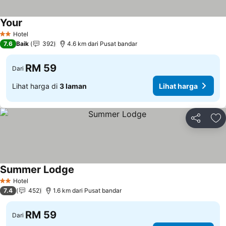
Your
Hotel
2 Bintang
7.6
Baik
392
4.6 km dari Pusat bandar
RM 59
Dari
Lihat harga di
3 laman
Lihat harga
Kongsi
Ta
Summer Lodge
Hotel
2 Bintang
7.4
452
1.6 km dari Pusat bandar
RM 59
Dari