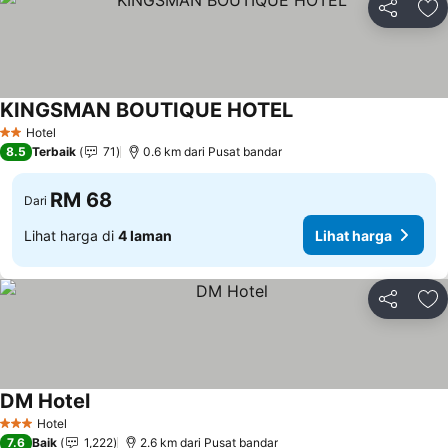
Kongsi
Ta
KINGSMAN BOUTIQUE HOTEL
Hotel
2 Bintang
8.5
Terbaik
71
0.6 km dari Pusat bandar
RM 68
Dari
Lihat harga di
4 laman
Lihat harga
Kongsi
Ta
DM Hotel
Hotel
3 Bintang
7.6
Baik
1,222
2.6 km dari Pusat bandar