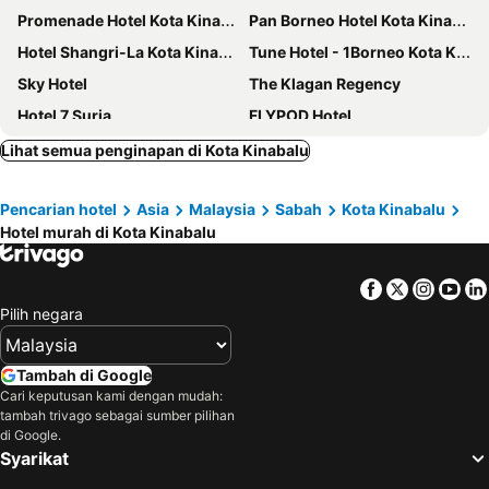
Promenade Hotel Kota Kinabalu
Pan Borneo Hotel Kota Kinabalu
Hotel Shangri-La Kota Kinabalu
Tune Hotel - 1Borneo Kota Kinabalu
Sky Hotel
The Klagan Regency
Hotel 7 Suria
FLYPOD Hotel
Gaya Centre Hotel
Raia Hotel Kota Kinabalu
Lihat semua penginapan di Kota Kinabalu
TD Plaza Hotel
Tang Dynasty Hotel
Pencarian hotel
Asia
Malaysia
Sabah
Kota Kinabalu
Cititel Express Kota Kinabalu
Le Méridien Kota Kinabalu
Hotel murah di Kota Kinabalu
Sabah Oriental Hotel
Dreamtel Kota Kinabalu
Tang Dynasty Park Hotel
Holiday Inn Express Kota Kinabalu City Centre By Ihg
Facebook
Twitter
Insta
Yo
The SIGAR Hotel at Sutera Bay
Hilton Kota Kinabalu
Pilih negara
Horizon Hotel
Hyatt Regency Kinabalu
Tang Dynasty Bay Hotel
Grandis Hotels and Resorts
Tambah di Google
Cari keputusan kami dengan mudah:
Kinabalu Daya Hotel
Citadines Waterfront Kota Kinabalu
tambah trivago sebagai sumber pilihan
The Klagan Riverson Hotel & Residence
Grand InHotel Kota Kinabalu
di Google.
Syarikat
C'haya Hotel
Switz Paradise Hotel