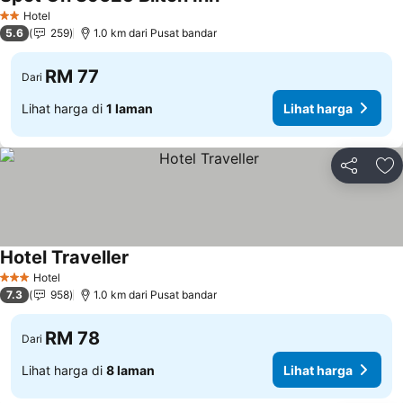
Hotel
2 Bintang
5.6
259
1.0 km dari Pusat bandar
RM 77
Dari
Lihat harga di
1 laman
Lihat harga
Kongsi
Ta
Hotel Traveller
Hotel
3 Bintang
7.3
958
1.0 km dari Pusat bandar
RM 78
Dari
Lihat harga di
8 laman
Lihat harga