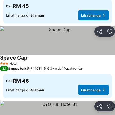
RM 45
Dari
Lihat harga di
3 laman
Lihat harga
Kongsi
Ta
Space Cap
Hotel
3 Bintang
8.1
Sangat baik
1,108
0.8 km dari Pusat bandar
RM 46
Dari
Lihat harga di
4 laman
Lihat harga
Kongsi
Ta