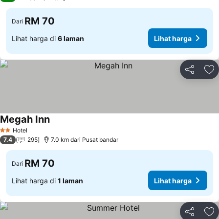
RM 70
Dari
Lihat harga di
6 laman
Lihat harga
Kongsi
Ta
Megah Inn
Hotel
2 Bintang
7.4
295
7.0 km dari Pusat bandar
RM 70
Dari
Lihat harga di
1 laman
Lihat harga
Kongsi
Ta