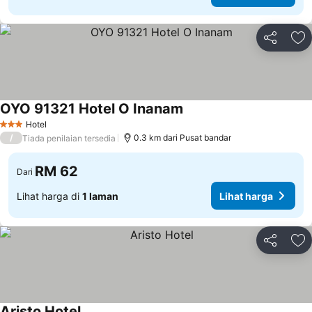
Kongsi
Ta
OYO 91321 Hotel O Inanam
Hotel
3 Bintang
/
0.3 km dari Pusat bandar
Tiada penilaian tersedia
RM 62
Dari
Lihat harga di
1 laman
Lihat harga
Kongsi
Ta
Aristo Hotel