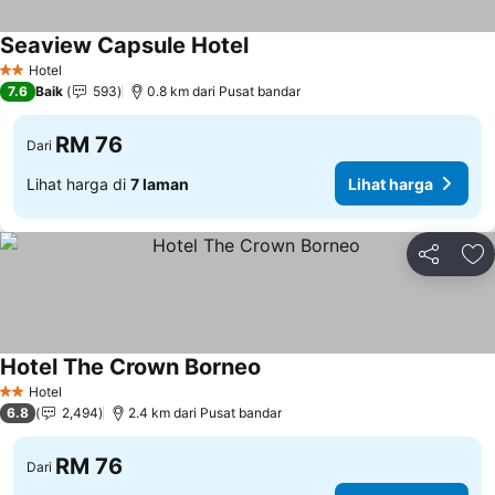
Seaview Capsule Hotel
Hotel
2 Bintang
7.6
Baik
593
0.8 km dari Pusat bandar
RM 76
Dari
Lihat harga di
7 laman
Lihat harga
Kongsi
Ta
Hotel The Crown Borneo
Hotel
2 Bintang
6.8
2,494
2.4 km dari Pusat bandar
RM 76
Dari