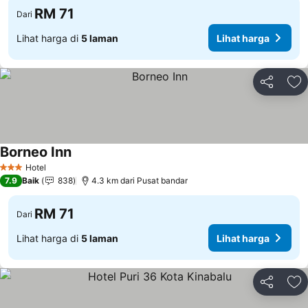
RM 71
Dari
Lihat harga di
5 laman
Lihat harga
Kongsi
Ta
Borneo Inn
Hotel
3 Bintang
7.9
Baik
838
4.3 km dari Pusat bandar
RM 71
Dari
Lihat harga di
5 laman
Lihat harga
Kongsi
Ta