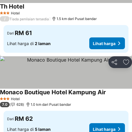
Th Hotel
Hotel
3 Bintang
/
1.5 km dari Pusat bandar
Tiada penilaian tersedia
RM 61
Dari
Lihat harga di
2 laman
Lihat harga
Kongsi
Ta
Monaco Boutique Hotel Kampung Air
Hotel
3 Bintang
7.0
628
1.0 km dari Pusat bandar
RM 62
Dari
Lihat harga di
5 laman
Lihat harga