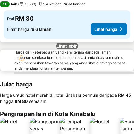
2 Bintang
7.6
Baik
3,538
2.4 km dari Pusat bandar
RM 80
Dari
Lihat harga di
6 laman
Lihat harga
Lihat lebih
Harga dan ketersediaan yang kami terima daripada laman
tempahan sentiasa berubah. Ini bermaksud anda tidak semestinya
akan menemukan tawaran sama yang anda lihat di trivago semasa
anda mendarat di laman tempahan.
Julat harga
Harga untuk hotel murah di Kota Kinabalu bermula daripada
‎RM 45
hingga
‎RM 80
semalam.
Penginapan lain di Kota Kinabalu