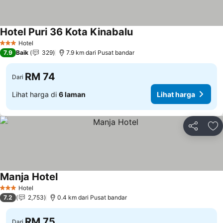
Hotel Puri 36 Kota Kinabalu
Hotel
3 Bintang
7.9
Baik
329
7.9 km dari Pusat bandar
RM 74
Dari
Lihat harga di
6 laman
Lihat harga
Kongsi
Ta
Manja Hotel
Hotel
3 Bintang
7.2
2,753
0.4 km dari Pusat bandar
RM 75
Dari