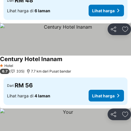
RM 48
Dari
Lihat harga di
6 laman
Lihat harga
Kongsi
Ta
Century Hotel Inanam
Hotel
1 Bintang
6.7
335
7.7 km dari Pusat bandar
RM 56
Dari
Lihat harga di
4 laman
Lihat harga
Kongsi
Ta