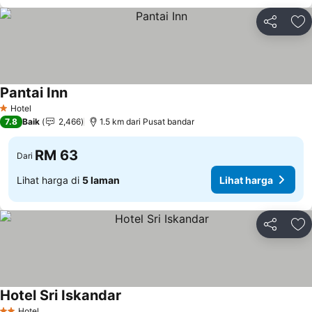
Kongsi
Ta
Pantai Inn
Hotel
1 Bintang
7.8
Baik
2,466
1.5 km dari Pusat bandar
RM 63
Dari
Lihat harga di
5 laman
Lihat harga
Kongsi
Ta
Hotel Sri Iskandar
Hotel