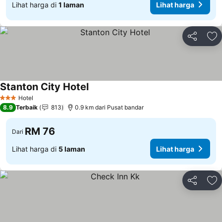
Lihat harga di
1 laman
Lihat harga
Kongsi
Ta
Stanton City Hotel
Hotel
3 Bintang
8.9
Terbaik
813
0.9 km dari Pusat bandar
RM 76
Dari
Lihat harga di
5 laman
Lihat harga
Kongsi
Ta