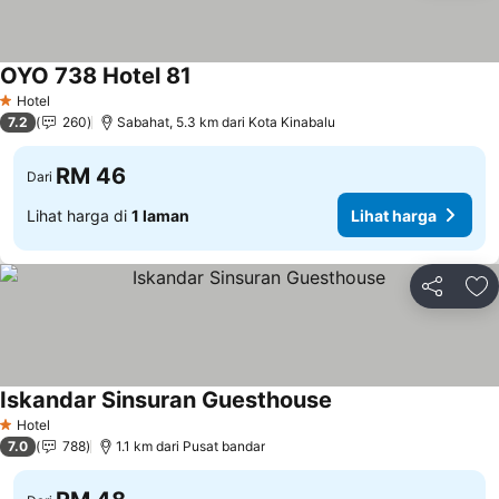
OYO 738 Hotel 81
Hotel
1 Bintang
7.2
260
Sabahat, 5.3 km dari Kota Kinabalu
RM 46
Dari
Lihat harga di
1 laman
Lihat harga
Kongsi
Ta
Iskandar Sinsuran Guesthouse
Hotel
1 Bintang
7.0
788
1.1 km dari Pusat bandar