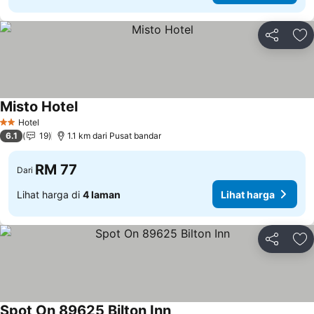
Kongsi
Ta
Misto Hotel
Hotel
2 Bintang
6.1
19
1.1 km dari Pusat bandar
RM 77
Dari
Lihat harga di
4 laman
Lihat harga
Kongsi
Ta
Spot On 89625 Bilton Inn