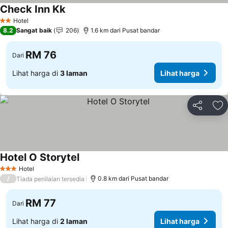
Check Inn Kk
Hotel
2 Bintang
8.2
Sangat baik
206
1.6 km dari Pusat bandar
RM 76
Dari
Lihat harga di
3 laman
Lihat harga
Kongsi
Ta
Hotel O Storytel
Hotel
3 Bintang
/
0.8 km dari Pusat bandar
Tiada penilaian tersedia
RM 77
Dari
Lihat harga di
2 laman
Lihat harga