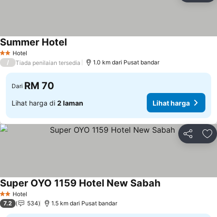
Summer Hotel
Hotel
2 Bintang
/
1.0 km dari Pusat bandar
Tiada penilaian tersedia
RM 70
Dari
Lihat harga di
2 laman
Lihat harga
Kongsi
Ta
Super OYO 1159 Hotel New Sabah
Hotel
2 Bintang
7.2
534
1.5 km dari Pusat bandar