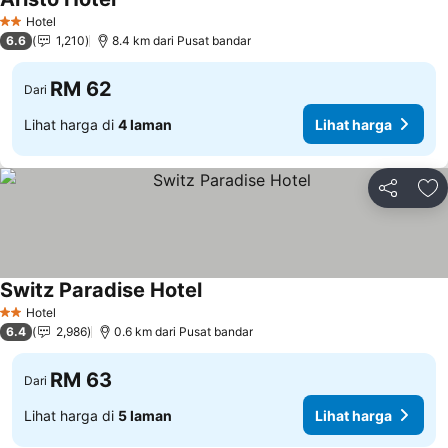
Hotel
2 Bintang
6.6
1,210
8.4 km dari Pusat bandar
RM 62
Dari
Lihat harga di
4 laman
Lihat harga
Kongsi
Ta
Switz Paradise Hotel
Hotel
2 Bintang
6.4
2,986
0.6 km dari Pusat bandar
RM 63
Dari
Lihat harga di
5 laman
Lihat harga