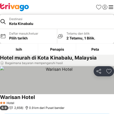
Kegemara
Daftar
Me
Destinasi
Kota Kinabalu
Daftar masuk/keluar
Tetamu dan bilik
Pilih tarikh
2 Tetamu, 1 Bilik.
Isih
Penapis
Peta
Hotel murah di Kota Kinabalu, Malaysia
Bagaimana bayaran mempengaruhi hasil
Kongsi
Ta
Warisan Hotel
Hotel
2 Bintang
6.9
2,658
0.9 km dari Pusat bandar