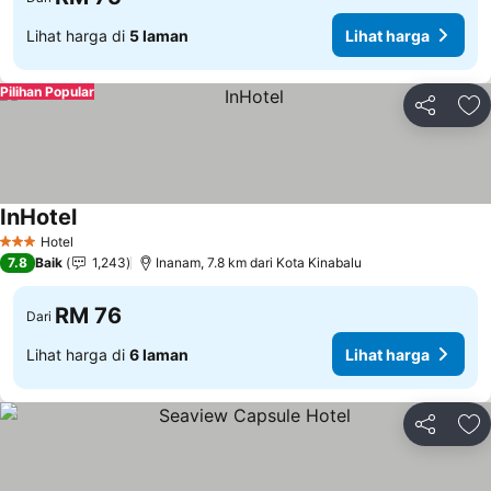
Lihat harga di
5 laman
Lihat harga
Pilihan Popular
Kongsi
Ta
InHotel
Hotel
3 Bintang
7.8
Baik
1,243
Inanam, 7.8 km dari Kota Kinabalu
RM 76
Dari
Lihat harga di
6 laman
Lihat harga
Kongsi
Ta