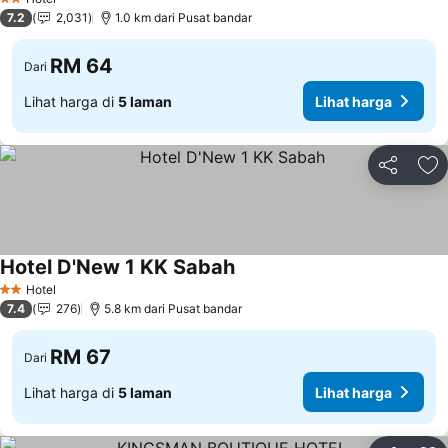
2 Bintang
7.2
2,031
1.0 km dari Pusat bandar
RM 64
Dari
Lihat harga di
5 laman
Lihat harga
Kongsi
Ta
Hotel D'New 1 KK Sabah
Hotel
2 Bintang
7.4
276
5.8 km dari Pusat bandar
RM 67
Dari
Lihat harga di
5 laman
Lihat harga