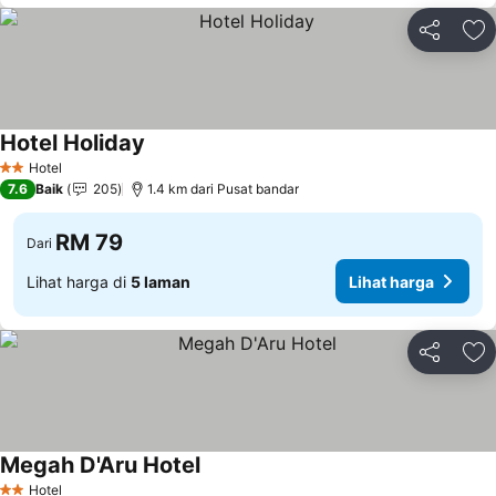
Kongsi
Ta
Hotel Holiday
Hotel
2 Bintang
7.6
Baik
205
1.4 km dari Pusat bandar
RM 79
Dari
Lihat harga di
5 laman
Lihat harga
Kongsi
Ta
Megah D'Aru Hotel
Hotel