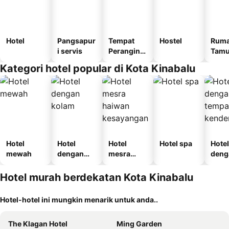
Hotel
Pangsapur
Tempat
Hostel
Rum
i servis
Perangina
Tam
n
Kategori hotel popular di Kota Kinabalu
Hotel
Hotel
Hotel
Hotel spa
Hotel
mewah
dengan
mesra
deng
kolam
haiwan
temp
kesayanga
letak
Hotel murah berdekatan Kota Kinabalu
n
kend
Hotel-hotel ini mungkin menarik untuk anda..
The Klagan Hotel
Ming Garden