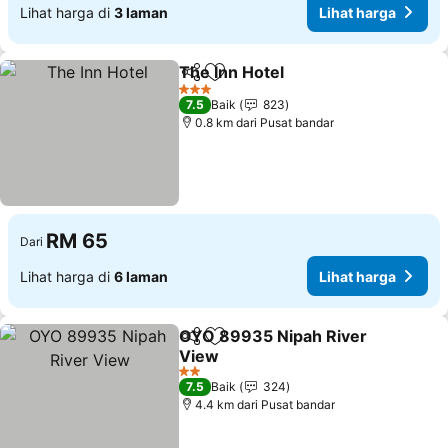
Lihat harga di
3 laman
Lihat harga
The Inn Hotel
Kongsi
Tambah ke favorit
3 Bintang
7.5
Baik
823
0.8 km dari Pusat bandar
RM 65
Dari
Lihat harga di
6 laman
Lihat harga
OYO 89935 Nipah River
Kongsi
Tambah ke favorit
View
2 Bintang
7.5
Baik
324
4.4 km dari Pusat bandar