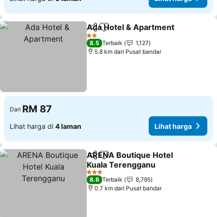
Ada Hotel & Apartment
Kongsi
Tambah ke favorit
2 Bintang
8.5
Terbaik
1,127
5.8 km dari Pusat bandar
RM 87
Dari
Lihat harga di
4 laman
Lihat harga
ARENA Boutique Hotel
Kongsi
Tambah ke favorit
Kuala Terengganu
3 Bintang
8.6
Terbaik
8,795
0.7 km dari Pusat bandar