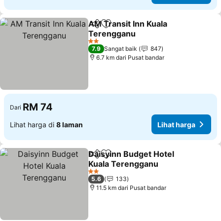
AM Transit Inn Kuala
Kongsi
Tambah ke favorit
Terengganu
2 Bintang
7.9
Sangat baik
847
6.7 km dari Pusat bandar
RM 74
Dari
Lihat harga di
8 laman
Lihat harga
Daisyinn Budget Hotel
Kongsi
Tambah ke favorit
Kuala Terengganu
2 Bintang
5.6
133
11.5 km dari Pusat bandar