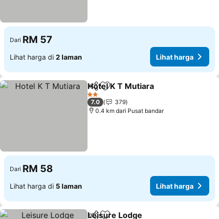
RM 57
Dari
Lihat harga di
2 laman
Lihat harga
Hotel K T Mutiara
Kongsi
Tambah ke favorit
2 Bintang
7.0
379
0.4 km dari Pusat bandar
RM 58
Dari
Lihat harga di
5 laman
Lihat harga
Leisure Lodge