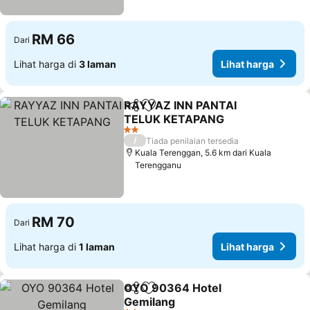
RM 66
Dari
Lihat harga di
3 laman
Lihat harga
RAYYAZ INN PANTAI
Kongsi
Tambah ke favorit
TELUK KETAPANG
2 Bintang
/
Tiada penilaian tersedia
Kuala Terenggan, 5.6 km dari Kuala
Terengganu
RM 70
Dari
Lihat harga di
1 laman
Lihat harga
OYO 90364 Hotel
Kongsi
Tambah ke favorit
Gemilang