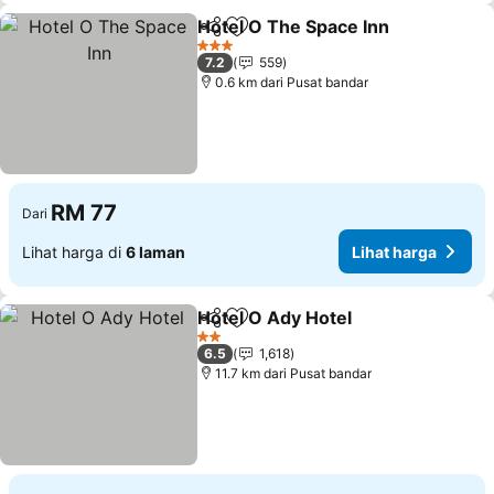
Hotel O The Space Inn
Kongsi
Tambah ke favorit
3 Bintang
7.2
559
0.6 km dari Pusat bandar
RM 77
Dari
Lihat harga di
6 laman
Lihat harga
Hotel O Ady Hotel
Kongsi
Tambah ke favorit
2 Bintang
6.5
1,618
11.7 km dari Pusat bandar