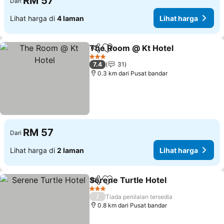
RM 57
Dari
Lihat harga di
4 laman
Lihat harga
The Room @ Kt Hotel
Kongsi
Tambah ke favorit
3 Bintang
7.4
31
0.3 km dari Pusat bandar
RM 57
Dari
Lihat harga di
2 laman
Lihat harga
Serene Turtle Hotel
Kongsi
Tambah ke favorit
3 Bintang
/
Tiada penilaian tersedia
0.8 km dari Pusat bandar