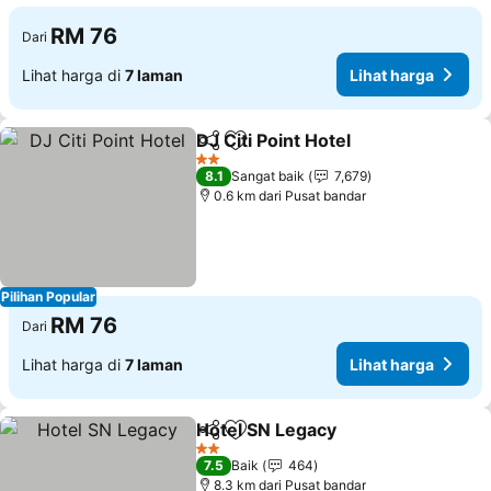
RM 76
Dari
Lihat harga di
7 laman
Lihat harga
DJ Citi Point Hotel
Kongsi
Tambah ke favorit
2 Bintang
8.1
Sangat baik
7,679
0.6 km dari Pusat bandar
Pilihan Popular
RM 76
Dari
Lihat harga di
7 laman
Lihat harga
Hotel SN Legacy
Kongsi
Tambah ke favorit
2 Bintang
7.5
Baik
464
8.3 km dari Pusat bandar