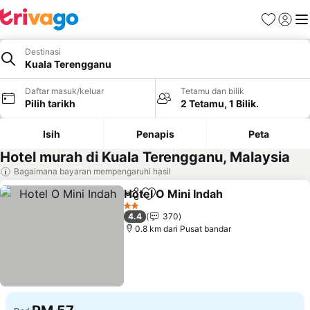
Kegemara
Daftar
Me
Destinasi
Kuala Terengganu
Daftar masuk/keluar
Tetamu dan bilik
Pilih tarikh
2 Tetamu, 1 Bilik.
Isih
Penapis
Peta
Hotel murah di Kuala Terengganu, Malaysia
Bagaimana bayaran mempengaruhi hasil
Hotel O Mini Indah
Kongsi
Tambah ke favorit
2 Bintang
4.4
370
0.8 km dari Pusat bandar