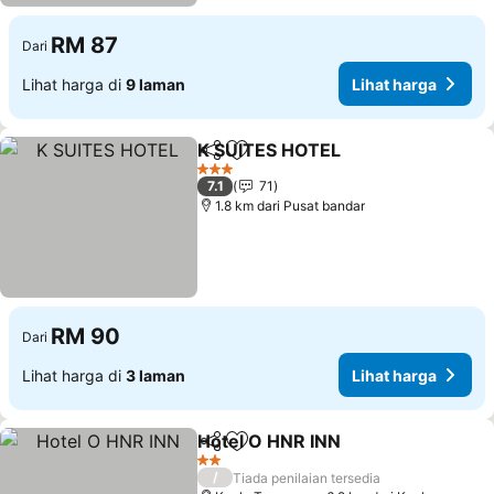
RM 87
Dari
Lihat harga di
9 laman
Lihat harga
K SUITES HOTEL
Kongsi
Tambah ke favorit
3 Bintang
7.1
71
1.8 km dari Pusat bandar
RM 90
Dari
Lihat harga di
3 laman
Lihat harga
Hotel O HNR INN
Kongsi
Tambah ke favorit
2 Bintang
/
Tiada penilaian tersedia