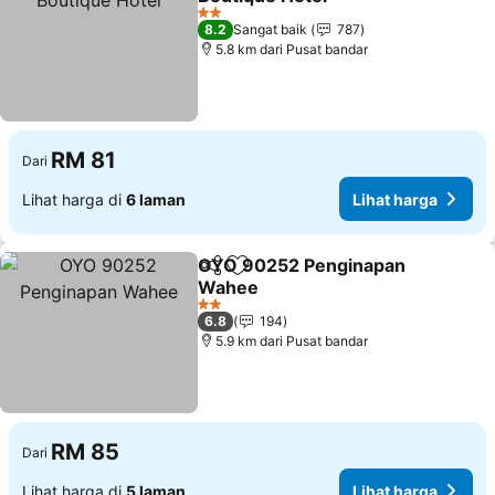
2 Bintang
8.2
Sangat baik
787
5.8 km dari Pusat bandar
RM 81
Dari
Lihat harga di
6 laman
Lihat harga
OYO 90252 Penginapan
Kongsi
Tambah ke favorit
Wahee
2 Bintang
6.8
194
5.9 km dari Pusat bandar
RM 85
Dari
Lihat harga di
5 laman
Lihat harga