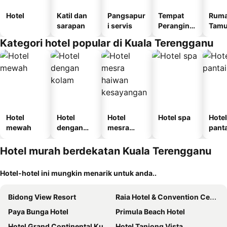
Hotel
Katil dan
Pangsapur
Tempat
Rum
sarapan
i servis
Perangina
Tam
n
Kategori hotel popular di Kuala Terengganu
Hotel
Hotel
Hotel
Hotel spa
Hotel
mewah
dengan
mesra
panta
kolam
haiwan
kesayanga
Hotel murah berdekatan Kuala Terengganu
n
Hotel-hotel ini mungkin menarik untuk anda..
Bidong View Resort
Raia Hotel & Convention Centre Terengganu
Paya Bunga Hotel
Primula Beach Hotel
Hotel Grand Continental Kuala Terengganu
Hotel Tanjong Vista