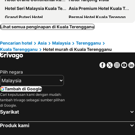
Hotel Seri Malaysia Kuala Terengganu
Asia Premium Hotel Kuala Terengganu
Grand Puteri Hotel
Permai Hotel Kuala Terengganu
Dj Citi Plaza Hotel & Suites
Felda Residence Kuala Terengganu
Lihat semua penginapan di Kuala Terengganu
J Suites Hotel
ARENA Boutique Hotel Kuala Terengganu
Pencarian hotel
Asia
Malaysia
Terengganu
The Payang Hotel
Valya Hotel, Kuala Terengganu
Kuala Terengganu
Hotel murah di Kuala Terengganu
Ming Paragon Hotel
K SUITES HOTEL
Hotel YT Midtown
Rimba Hotel
Facebook
Twitter
Insta
Yo
DJ Citi Point Hotel
Laguna Redang Island Resort
Pilih negara
Suite 18 Boutique Hotel
Hotel Indah
Rest And Comfort Boutique Hotel
Seri Ibai Permai
Tambah di Google
Cari keputusan kami dengan mudah:
Hotel O Ady Hotel
D’Razna Inn
tambah trivago sebagai sumber pilihan
Anjung Pantai Seberang
Hotel Ming Star
di Google.
Syarikat
The Serai Cottage Transit Hotel
Hotel K T Mutiara
Leisure Lodge
Star Seasons Hotel
Produk kami
KT Beach Resort
Rayyaz Inn