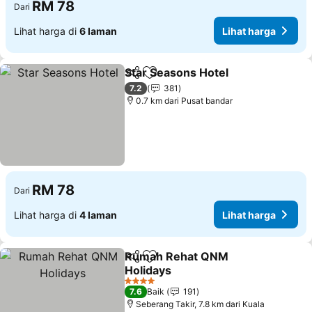
RM 78
Dari
Lihat harga di
6 laman
Lihat harga
Star Seasons Hotel
Kongsi
Tambah ke favorit
7.2
381
0.7 km dari Pusat bandar
RM 78
Dari
Lihat harga di
4 laman
Lihat harga
Rumah Rehat QNM
Kongsi
Tambah ke favorit
Holidays
4 Bintang
7.6
Baik
191
Seberang Takir, 7.8 km dari Kuala