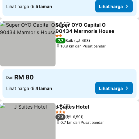
Lihat harga di
5 laman
Lihat harga
Super OYO Capital O
Kongsi
Tambah ke favorit
90434 Marmoris House
2 Bintang
7.7
Baik
493
10.9 km dari Pusat bandar
RM 80
Dari
Lihat harga di
4 laman
Lihat harga
J Suites Hotel
Kongsi
Tambah ke favorit
3 Bintang
7.3
6,591
0.7 km dari Pusat bandar