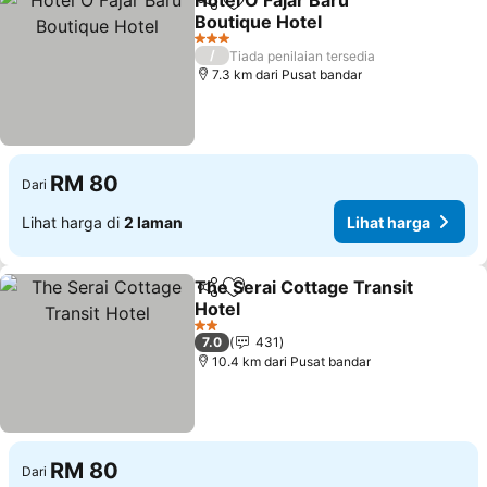
Hotel O Fajar Baru
Kongsi
Tambah ke favorit
Boutique Hotel
3 Bintang
/
Tiada penilaian tersedia
7.3 km dari Pusat bandar
RM 80
Dari
Lihat harga di
2 laman
Lihat harga
The Serai Cottage Transit
Kongsi
Tambah ke favorit
Hotel
2 Bintang
7.0
431
10.4 km dari Pusat bandar
RM 80
Dari