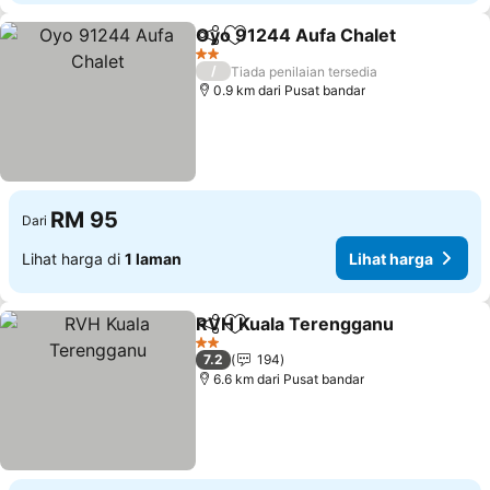
Oyo 91244 Aufa Chalet
Kongsi
Tambah ke favorit
2 Bintang
/
Tiada penilaian tersedia
0.9 km dari Pusat bandar
RM 95
Dari
Lihat harga di
1 laman
Lihat harga
RVH Kuala Terengganu
Kongsi
Tambah ke favorit
2 Bintang
7.2
194
6.6 km dari Pusat bandar