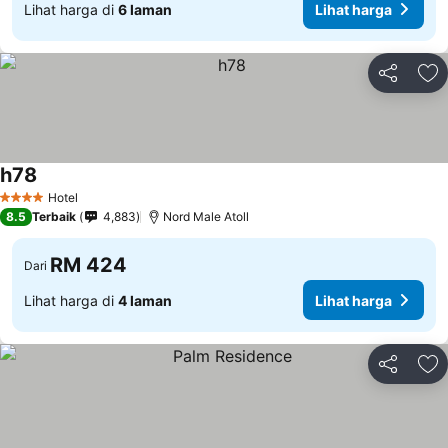
Lihat harga di
6 laman
Lihat harga
Kongsi
Ta
h78
Lihat harga
Hotel
4 Bintang
8.5
Terbaik
4,883
Nord Male Atoll
RM 424
Dari
Lihat harga di
4 laman
Lihat harga
Kongsi
Ta