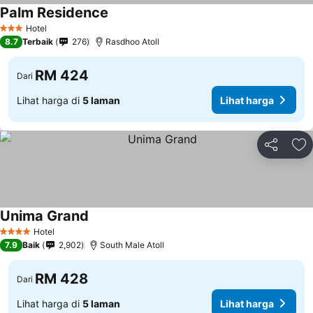
Palm Residence
Lihat harga
Hotel
3 Bintang
8.7
Terbaik
276
Rasdhoo Atoll
RM 424
Dari
Lihat harga di
5 laman
Lihat harga
Kongsi
Ta
Unima Grand
Lihat harga
Hotel
4 Bintang
7.9
Baik
2,902
South Male Atoll
RM 428
Dari
Lihat harga di
5 laman
Lihat harga