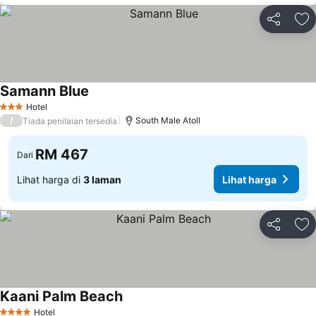
Kongsi
Ta
Samann Blue
Lihat harga
Hotel
3 Bintang
/
South Male Atoll
Tiada penilaian tersedia
RM 467
Dari
Lihat harga di
3 laman
Lihat harga
Kongsi
Ta
Kaani Palm Beach
Lihat harga
Hotel