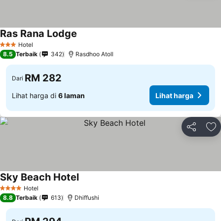
Ras Rana Lodge
Lihat harga
Hotel
3 Bintang
8.5
Terbaik
342
Rasdhoo Atoll
RM 282
Dari
Lihat harga di
6 laman
Lihat harga
Kongsi
Ta
Sky Beach Hotel
Lihat harga
Hotel
4 Bintang
8.8
Terbaik
613
Dhiffushi