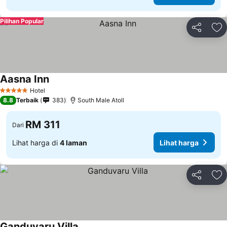
Pilihan Popular
Kongsi
Ta
Aasna Inn
Lihat harga
Hotel
5 Bintang
8.8
Terbaik
383
South Male Atoll
RM 311
Dari
Lihat harga di
4 laman
Lihat harga
Kongsi
Ta
Ganduvaru Villa