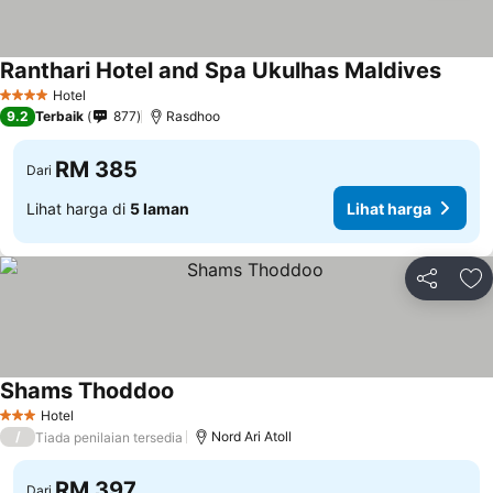
Ranthari Hotel and Spa Ukulhas Maldives
Lihat 
Hotel
4 Bintang
9.2
Terbaik
877
Rasdhoo
RM 385
Dari
Lihat harga di
5 laman
Lihat harga
Kongsi
Ta
Shams Thoddoo
Lihat harga
Hotel
3 Bintang
/
Nord Ari Atoll
Tiada penilaian tersedia
RM 397
Dari