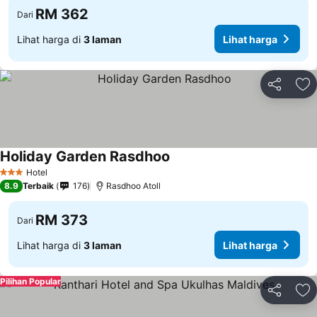
RM 362
Dari
Lihat harga di
3 laman
Lihat harga
Kongsi
Ta
Holiday Garden Rasdhoo
Lihat harga
Hotel
3 Bintang
8.9
Terbaik
176
Rasdhoo Atoll
RM 373
Dari
Lihat harga di
3 laman
Lihat harga
Pilihan Popular
Kongsi
Ta