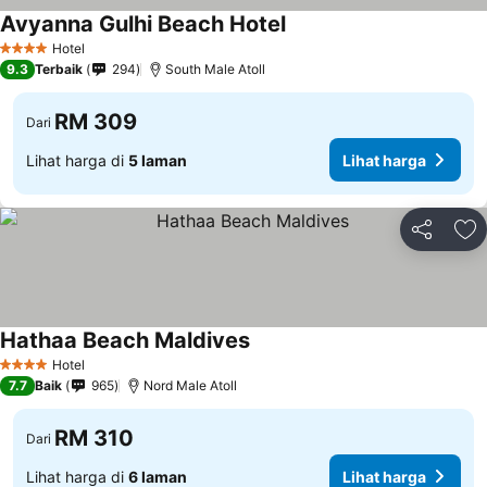
Avyanna Gulhi Beach Hotel
Lihat harga
Hotel
4 Bintang
9.3
Terbaik
294
South Male Atoll
RM 309
Dari
Lihat harga di
5 laman
Lihat harga
Kongsi
Ta
Hathaa Beach Maldives
Lihat harga
Hotel
4 Bintang
7.7
Baik
965
Nord Male Atoll
RM 310
Dari
Lihat harga di
6 laman
Lihat harga