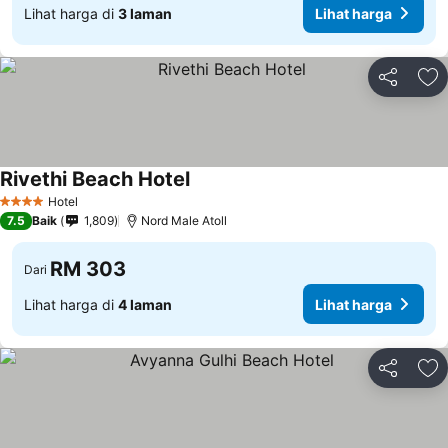
Lihat harga di
3 laman
Lihat harga
Kongsi
Ta
Rivethi Beach Hotel
Lihat harga
Hotel
4 Bintang
7.5
Baik
1,809
Nord Male Atoll
RM 303
Dari
Lihat harga di
4 laman
Lihat harga
Kongsi
Ta