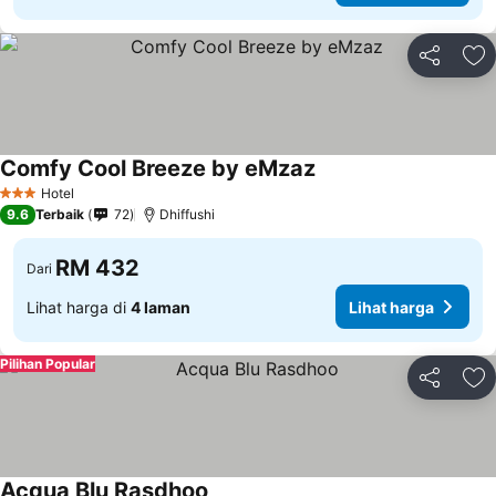
Kongsi
Ta
Comfy Cool Breeze by eMzaz
Lihat harga
Hotel
3 Bintang
9.6
Terbaik
72
Dhiffushi
RM 432
Dari
Lihat harga di
4 laman
Lihat harga
Pilihan Popular
Kongsi
Ta
Acqua Blu Rasdhoo