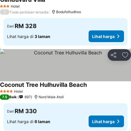
Lihat harga
Hotel
3 Bintang
/
Bodufolhudhoo
Tiada penilaian tersedia
RM 328
Dari
Lihat harga di
3 laman
Lihat harga
Kongsi
Ta
Coconut Tree Hulhuvilla Beach
Lihat harga
Hotel
4 Bintang
7.5
Baik
697
Nord Male Atoll
RM 330
Dari
Lihat harga di
6 laman
Lihat harga