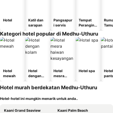
Hotel
Katil dan
Pangsapur
Tempat
Rum
sarapan
i servis
Perangina
Tam
n
Kategori hotel popular di Medhu-Uthuru
Hotel
Hotel
Hotel
Hotel spa
Hotel
mewah
dengan
mesra
panta
kolam
haiwan
kesayanga
Hotel murah berdekatan Medhu-Uthuru
n
Hotel-hotel ini mungkin menarik untuk anda..
Kaani Grand Seaview
Kaani Palm Beach