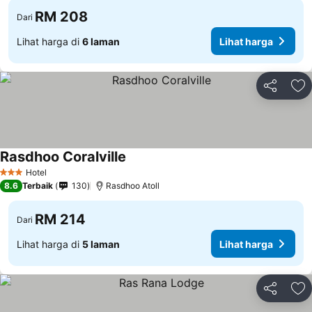
RM 208
Dari
Lihat harga di
6 laman
Lihat harga
Kongsi
Ta
Rasdhoo Coralville
Lihat harga
Hotel
3 Bintang
8.6
Terbaik
130
Rasdhoo Atoll
RM 214
Dari
Lihat harga di
5 laman
Lihat harga
Kongsi
Ta