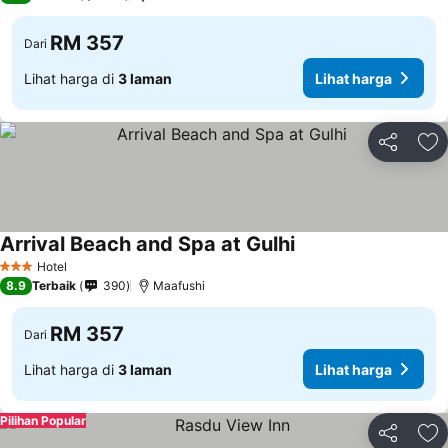
RM 357
Dari
Lihat harga di
3 laman
Lihat harga
Kongsi
Ta
Arrival Beach and Spa at Gulhi
Lihat harga
Hotel
3 Bintang
8.9
Terbaik
390
Maafushi
RM 357
Dari
Lihat harga di
3 laman
Lihat harga
Pilihan Popular
Kongsi
Ta