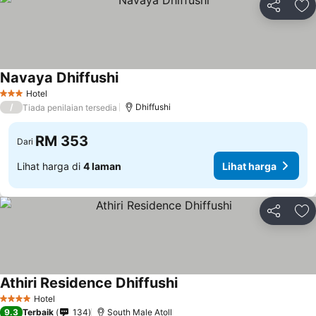
Kongsi
Ta
Navaya Dhiffushi
Lihat harga
Hotel
3 Bintang
/
Dhiffushi
Tiada penilaian tersedia
RM 353
Dari
Lihat harga di
4 laman
Lihat harga
Kongsi
Ta
Athiri Residence Dhiffushi
Lihat harga
Hotel
4 Bintang
9.3
Terbaik
134
South Male Atoll