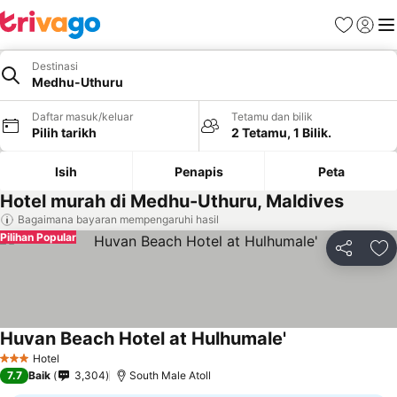
Kegemara
Daftar
Me
Destinasi
Medhu-Uthuru
Daftar masuk/keluar
Tetamu dan bilik
Pilih tarikh
2 Tetamu, 1 Bilik.
Isih
Penapis
Peta
Hotel murah di Medhu-Uthuru, Maldives
Bagaimana bayaran mempengaruhi hasil
Pilihan Popular
Kongsi
Ta
Huvan Beach Hotel at Hulhumale'
Lihat harga
Hotel
3 Bintang
7.7
Baik
3,304
South Male Atoll