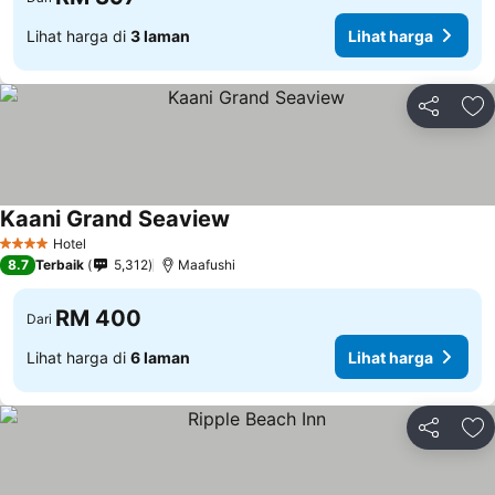
Lihat harga di
3 laman
Lihat harga
Kongsi
Ta
Kaani Grand Seaview
Lihat harga
Hotel
4 Bintang
8.7
Terbaik
5,312
Maafushi
RM 400
Dari
Lihat harga di
6 laman
Lihat harga
Kongsi
Ta