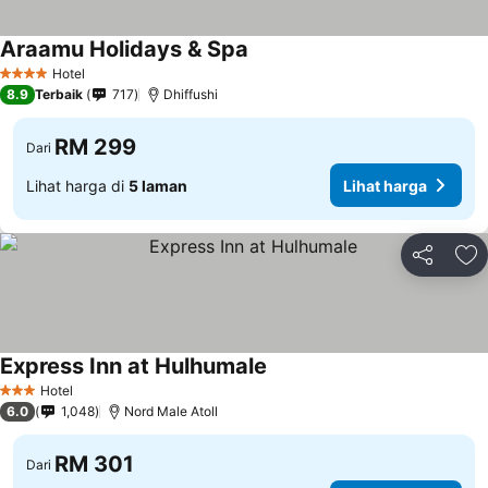
Araamu Holidays & Spa
Lihat harga
Hotel
4 Bintang
8.9
Terbaik
717
Dhiffushi
RM 299
Dari
Lihat harga di
5 laman
Lihat harga
Kongsi
Ta
Express Inn at Hulhumale
Lihat harga
Hotel
3 Bintang
6.0
1,048
Nord Male Atoll
RM 301
Dari