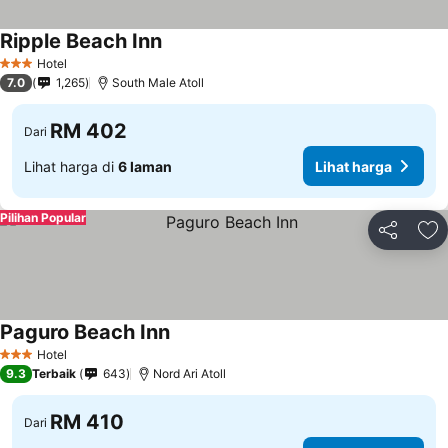
Ripple Beach Inn
Lihat harga
Hotel
3 Bintang
7.0
1,265
South Male Atoll
RM 402
Dari
Lihat harga di
6 laman
Lihat harga
Pilihan Popular
Kongsi
Ta
Paguro Beach Inn
Lihat harga
Hotel
3 Bintang
9.3
Terbaik
643
Nord Ari Atoll
RM 410
Dari