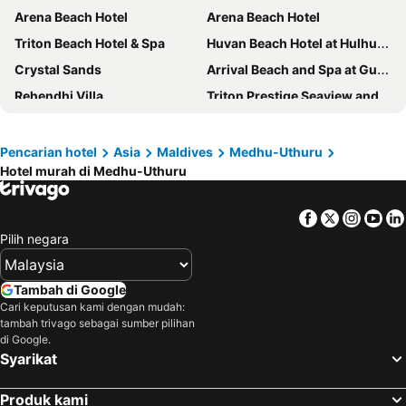
Arena Beach Hotel
Arena Beach Hotel
Triton Beach Hotel & Spa
Huvan Beach Hotel at Hulhumale'
Crystal Sands
Arrival Beach and Spa at Gulhi
Rehendhi Villa
Triton Prestige Seaview and Spa
Salt Beach Hotel
Ayala Ocean View
Stone Hotels Dhiffushi
Coconut Tree Hulhuvilla Beach
Pencarian hotel
Asia
Maldives
Medhu-Uthuru
Hotel murah di Medhu-Uthuru
Pearlshine Retreat Maldives
Paradise Retreat
The Ritz-Carlton Maldives, Fari Islands
Lea Spa Hotel
Facebook
Twitter
Insta
Yo
Kinan Retreat
iCom Blue Sea View
Pilih negara
Avyanna Gulhi Beach Hotel
Kinan Boutique
Araamu Holidays & Spa
Sunrise Beach
Tambah di Google
Comfy Cool Breeze by eMzaz
Lonuveli
Cari keputusan kami dengan mudah:
tambah trivago sebagai sumber pilihan
ZAN LODGE
Sky Beach Hotel
di Google.
Syarikat
Rasdhoo Coralville
Paralian Hulhumale'
Off Day Inn
Starry Night At Ukulhas
Produk kami