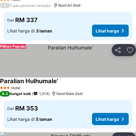
3 Bintang
/
Nord Ari Atoll
Tiada penilaian tersedia
RM 337
Dari
Lihat harga di
3 laman
Lihat harga
Pilihan Popular
Kongsi
Ta
Paralian Hulhumale'
Lihat harga
Hotel
3 Bintang
8.3
Sangat baik
1,314
Nord Male Atoll
RM 353
Dari
Lihat harga di
5 laman
Lihat harga