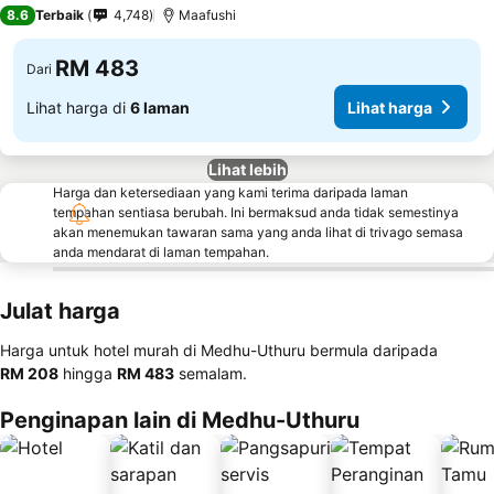
4 Bintang
8.6
Terbaik
4,748
Maafushi
RM 483
Dari
Lihat harga di
6 laman
Lihat harga
Lihat lebih
Harga dan ketersediaan yang kami terima daripada laman
tempahan sentiasa berubah. Ini bermaksud anda tidak semestinya
akan menemukan tawaran sama yang anda lihat di trivago semasa
anda mendarat di laman tempahan.
Julat harga
Harga untuk hotel murah di Medhu-Uthuru bermula daripada
‎RM 208
hingga
‎RM 483
semalam.
Penginapan lain di Medhu-Uthuru