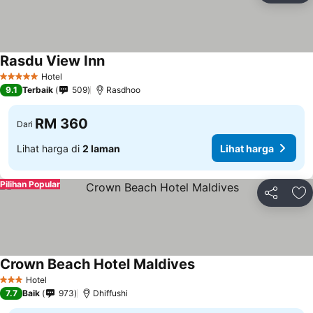
Rasdu View Inn
Lihat harga
Hotel
5 Bintang
9.1
Terbaik
509
Rasdhoo
RM 360
Dari
Lihat harga di
2 laman
Lihat harga
Pilihan Popular
Kongsi
Ta
Crown Beach Hotel Maldives
Lihat harga
Hotel
3 Bintang
7.7
Baik
973
Dhiffushi