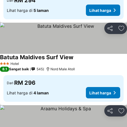
RM 294
Dari
Lihat harga di
5 laman
Lihat harga
Kongsi
Ta
Batuta Maldives Surf View
Lihat harga
Hotel
3 Bintang
8.1
Sangat baik
545
Nord Male Atoll
RM 296
Dari
Lihat harga di
4 laman
Lihat harga
Kongsi
Ta