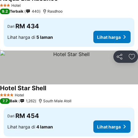
Lihat harga
Hotel
3 Bintang
9.2
Terbaik
440
Rasdhoo
RM 434
Dari
Lihat harga di
5 laman
Lihat harga
Kongsi
Ta
Hotel Star Shell
Lihat harga
Hotel
4 Bintang
7.7
Baik
1,262
South Male Atoll
RM 454
Dari
Lihat harga di
4 laman
Lihat harga