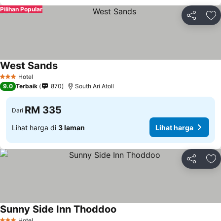
Pilihan Popular
Kongsi
Ta
West Sands
Lihat harga
Hotel
3 Bintang
9.0
Terbaik
870
South Ari Atoll
RM 335
Dari
Lihat harga di
3 laman
Lihat harga
Kongsi
Ta
Sunny Side Inn Thoddoo
Lihat harga
Hotel