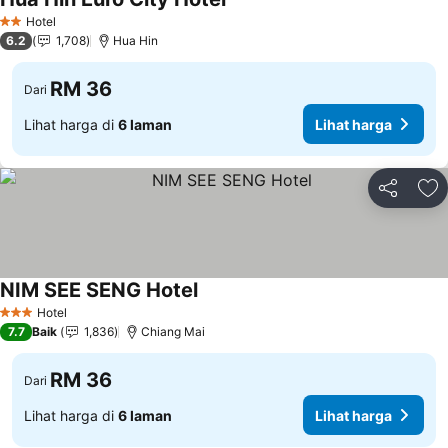
Lihat harga
Hotel
2 Bintang
6.2
1,708
Hua Hin
RM 36
Dari
Lihat harga di
6 laman
Lihat harga
Kongsi
Ta
NIM SEE SENG Hotel
Lihat harga
Hotel
3 Bintang
7.7
Baik
1,836
Chiang Mai
RM 36
Dari
Lihat harga di
6 laman
Lihat harga