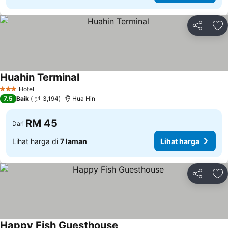
Kongsi
Ta
Huahin Terminal
Lihat harga
Hotel
3 Bintang
7.5
Baik
3,194
Hua Hin
RM 45
Dari
Lihat harga di
7 laman
Lihat harga
Kongsi
Ta
Happy Fish Guesthouse