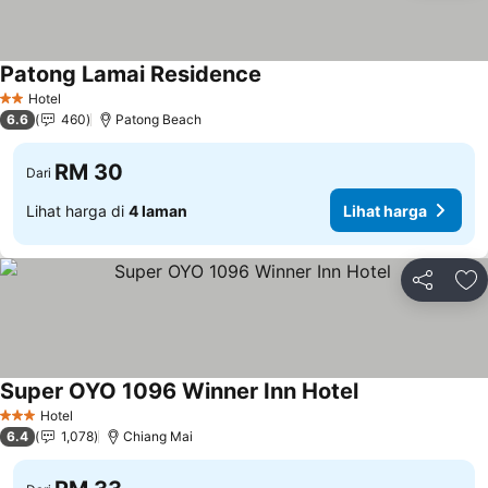
Patong Lamai Residence
Lihat harga
Hotel
2 Bintang
6.6
460
Patong Beach
RM 30
Dari
Lihat harga di
4 laman
Lihat harga
Kongsi
Ta
Super OYO 1096 Winner Inn Hotel
Lihat harga
Hotel
3 Bintang
6.4
1,078
Chiang Mai