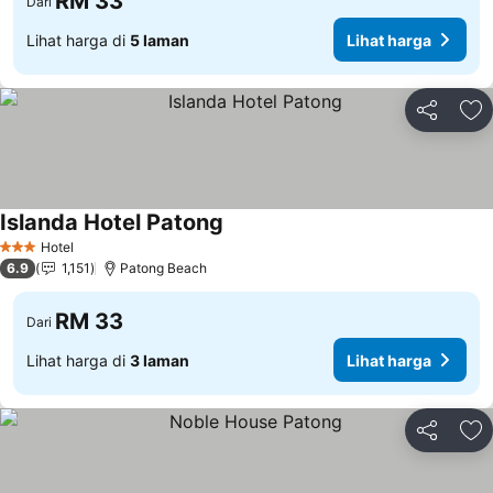
RM 33
Dari
Lihat harga di
5 laman
Lihat harga
Kongsi
Ta
Islanda Hotel Patong
Lihat harga
Hotel
3 Bintang
6.9
1,151
Patong Beach
RM 33
Dari
Lihat harga di
3 laman
Lihat harga
Kongsi
Ta