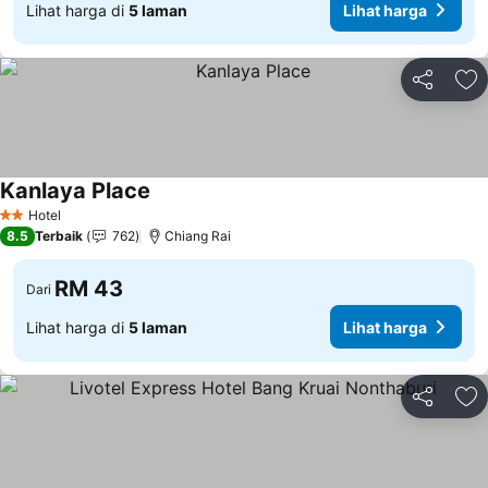
Lihat harga di
5 laman
Lihat harga
Kongsi
Ta
Kanlaya Place
Lihat harga
Hotel
2 Bintang
8.5
Terbaik
762
Chiang Rai
RM 43
Dari
Lihat harga di
5 laman
Lihat harga
Kongsi
Ta