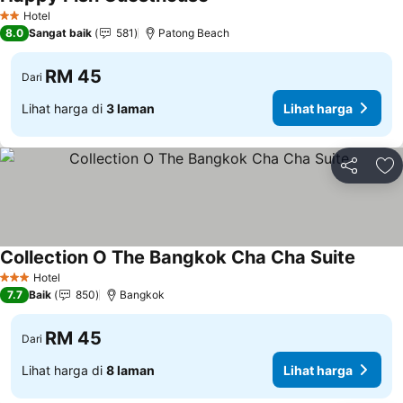
Lihat harga
Hotel
2 Bintang
8.0
Sangat baik
581
Patong Beach
RM 45
Dari
Lihat harga di
3 laman
Lihat harga
Kongsi
Ta
Collection O The Bangkok Cha Cha Suite
Lihat 
Hotel
3 Bintang
7.7
Baik
850
Bangkok
RM 45
Dari
Lihat harga di
8 laman
Lihat harga