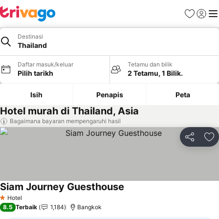
Kegemara
Daftar
Me
Destinasi
Thailand
Daftar masuk/keluar
Tetamu dan bilik
Pilih tarikh
2 Tetamu, 1 Bilik.
Isih
Penapis
Peta
Hotel murah di Thailand, Asia
Bagaimana bayaran mempengaruhi hasil
Kongsi
Ta
Siam Journey Guesthouse
Lihat harga
Hotel
1 Bintang
8.5
Terbaik
1,184
Bangkok