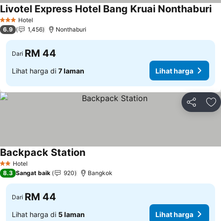
Livotel Express Hotel Bang Kruai Nonthaburi
Li
Hotel
3 Bintang
6.9
1,456
Nonthaburi
RM 44
Dari
Lihat harga di
7 laman
Lihat harga
Kongsi
Ta
Backpack Station
Lihat harga
Hotel
2 Bintang
8.3
Sangat baik
920
Bangkok
RM 44
Dari
Lihat harga di
5 laman
Lihat harga