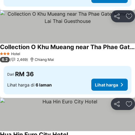
Kongsi
Ta
Collection O Khu Mueang near Tha Phae Gate formerly Lai Thai Guesthouse
Lihat harga
Hotel
3 Bintang
6.2
2,469
Chiang Mai
RM 36
Dari
Lihat harga di
6 laman
Lihat harga
Kongsi
Ta
Hua Hin Euro City Hotel