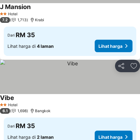
J Mansion
Lihat harga
Hotel
2 Bintang
7.2
1,713
Krabi
RM 35
Dari
Lihat harga di
4 laman
Lihat harga
Kongsi
Ta
Vibe
Lihat harga
Hotel
2 Bintang
6.1
1,698
Bangkok
RM 35
Dari
Lihat harga di
2 laman
Lihat harga