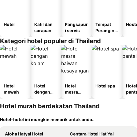
Hotel
Katil dan
Pangsapur
Tempat
Host
sarapan
i servis
Perangina
n
Kategori hotel popular di Thailand
Hotel
Hotel
Hotel
Hotel spa
Hotel
mewah
dengan
mesra
panta
kolam
haiwan
kesayanga
Hotel murah berdekatan Thailand
n
Hotel-hotel ini mungkin menarik untuk anda..
Aloha Hatyai Hotel
Centara Hotel Hat Yai