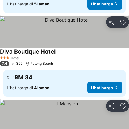
Lihat harga di
5 laman
Lihat harga
Kongsi
Ta
Diva Boutique Hotel
Lihat harga
Hotel
3 Bintang
7.4
399
Patong Beach
RM 34
Dari
Lihat harga di
4 laman
Lihat harga
Kongsi
Ta