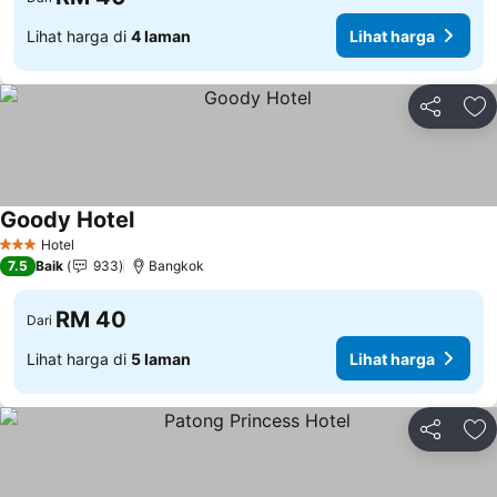
Lihat harga di
4 laman
Lihat harga
Kongsi
Ta
Goody Hotel
Lihat harga
Hotel
3 Bintang
7.5
Baik
933
Bangkok
RM 40
Dari
Lihat harga di
5 laman
Lihat harga
Kongsi
Ta