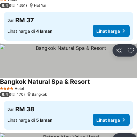
2 Bintang
6.4
1,651
Hat Yai
RM 37
Dari
Lihat harga di
4 laman
Lihat harga
Kongsi
Ta
Bangkok Natural Spa & Resort
Lihat harga
Hotel
4 Bintang
6.4
170
Bangkok
RM 38
Dari
Lihat harga di
5 laman
Lihat harga