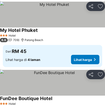
Kongsi
Ta
My Hotel Phuket
Lihat harga
Hotel
3 Bintang
6.6
709
Patong Beach
RM 45
Dari
Lihat harga di
4 laman
Lihat harga
Kongsi
Ta
FunDee Boutique Hotel
Lihat harga
Hotel