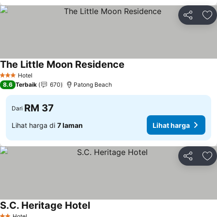
Kongsi
Ta
The Little Moon Residence
Lihat harga
Hotel
3 Bintang
8.6
Terbaik
670
Patong Beach
RM 37
Dari
Lihat harga di
7 laman
Lihat harga
Kongsi
Ta
S.C. Heritage Hotel
Lihat harga
Hotel