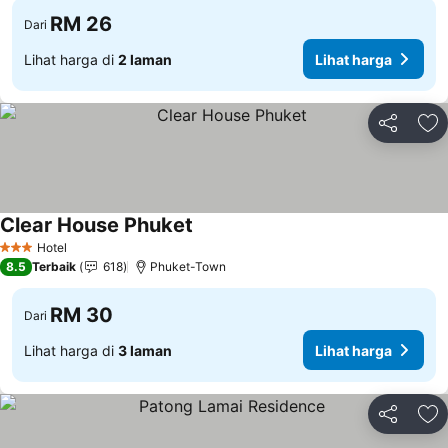
RM 26
Dari
Lihat harga di
2 laman
Lihat harga
Kongsi
Ta
Clear House Phuket
Lihat harga
Hotel
3 Bintang
8.5
Terbaik
618
Phuket-Town
RM 30
Dari
Lihat harga di
3 laman
Lihat harga
Kongsi
Ta