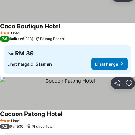
Coco Boutique Hotel
Lihat harga
Hotel
3 Bintang
7.6
Baik
313
Patong Beach
RM 39
Dari
Lihat harga di
5 laman
Lihat harga
Kongsi
Ta
Cocoon Patong Hotel
Lihat harga
Hotel
3 Bintang
7.2
580
Phuket-Town