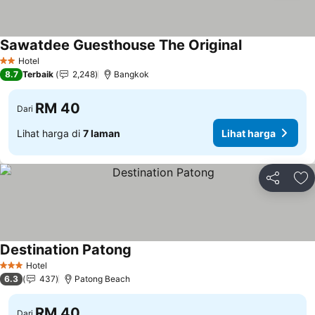
Sawatdee Guesthouse The Original
Lihat harga
Hotel
2 Bintang
8.7
Terbaik
2,248
Bangkok
RM 40
Dari
Lihat harga di
7 laman
Lihat harga
Kongsi
Ta
Destination Patong
Lihat harga
Hotel
3 Bintang
6.3
437
Patong Beach
RM 40
Dari