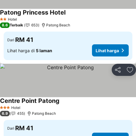
Patong Princess Hotel
Lihat harga
Hotel
2 Bintang
8.6
Terbaik
653
Patong Beach
RM 41
Dari
Lihat harga di
5 laman
Lihat harga
Kongsi
Ta
Centre Point Patong
Lihat harga
Hotel
3 Bintang
6.9
455
Patong Beach
RM 41
Dari