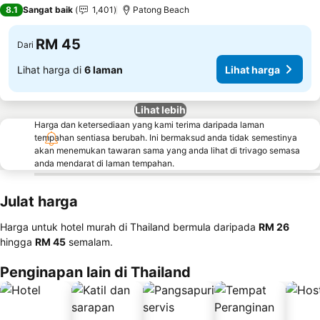
3 Bintang
8.1
Sangat baik
1,401
Patong Beach
RM 45
Dari
Lihat harga di
6 laman
Lihat harga
Lihat lebih
Harga dan ketersediaan yang kami terima daripada laman
tempahan sentiasa berubah. Ini bermaksud anda tidak semestinya
akan menemukan tawaran sama yang anda lihat di trivago semasa
anda mendarat di laman tempahan.
Julat harga
Harga untuk hotel murah di Thailand bermula daripada
‎RM 26
hingga
‎RM 45
semalam.
Penginapan lain di Thailand