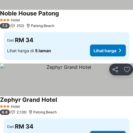
Noble House Patong
Lihat harga
Hotel
3 Bintang
7.3
252
Patong Beach
RM 34
Dari
Lihat harga di
5 laman
Lihat harga
Kongsi
Ta
Zephyr Grand Hotel
Lihat harga
Hotel
3 Bintang
6.8
2,126
Patong Beach
RM 34
Dari