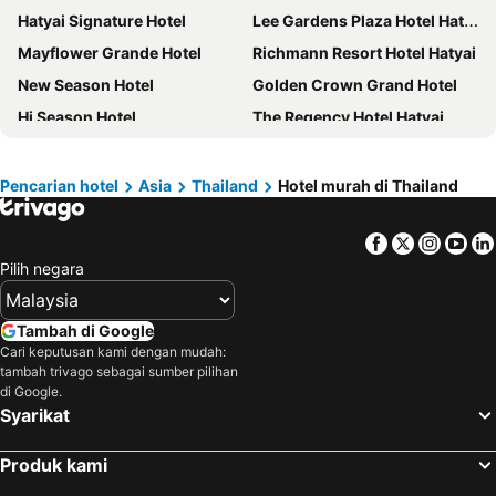
Hatyai Signature Hotel
Lee Gardens Plaza Hotel Hat Yai
Mayflower Grande Hotel
Richmann Resort Hotel Hatyai
New Season Hotel
Golden Crown Grand Hotel
Hi Season Hotel
The Regency Hotel Hatyai
Crystal Hotel Hat Yai
Grand Pink Hotel
Z Sleep Hotel
Friendlytel Hotel
Pencarian hotel
Asia
Thailand
Hotel murah di Thailand
Hatyai Midtown Hotel
Hadyai Golden Crown Hotel
Facebook
Twitter
Insta
Yo
Diamond Plaza Hotel
Siam Mansion
Pilih negara
Leevana Hotel
Buri Sriphu Hotel
WE Hostel Hatyai
Navakiri Boutique Resort Satun
Tambah di Google
Bestier Hotel Hatyai
Southern Airport Hatyai
Cari keputusan kami dengan mudah:
tambah trivago sebagai sumber pilihan
Bp Grand Tower Hotel
V.L. Hatyai Hotel
di Google.
Grand Plaza Hotel
The Bed Vacation Rajamangala Hotel
Syarikat
B2 Hat Yai Premier
Panwaburi Beachfront Resort
Produk kami
Lamoon Villa
P-Residence