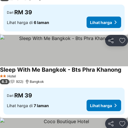
RM 39
Dari
Lihat harga di
6 laman
Lihat harga
Kongsi
Ta
Sleep With Me Bangkok - Bts Phra Khanong
Lih
Hotel
2 Bintang
6.3
922
Bangkok
RM 39
Dari
Lihat harga di
7 laman
Lihat harga
Kongsi
Ta