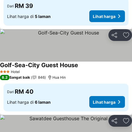
RM 39
Dari
Lihat harga di
5 laman
Lihat harga
Kongsi
Ta
Golf-Sea-City Guest House
Lihat harga
Hotel
3 Bintang
8.2
Sangat baik
846
Hua Hin
RM 40
Dari
Lihat harga di
6 laman
Lihat harga
Kongsi
Ta