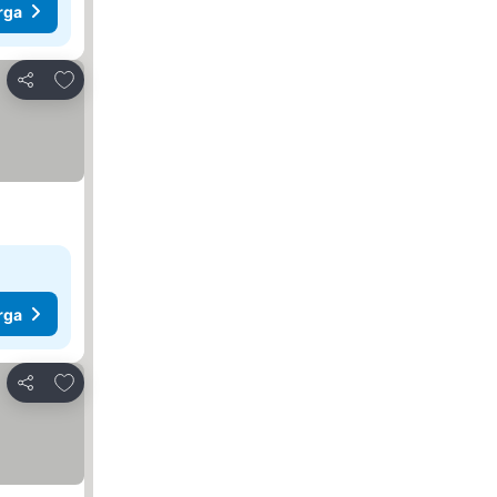
rga
Tambah ke favorit
Kongsi
rga
Tambah ke favorit
Kongsi