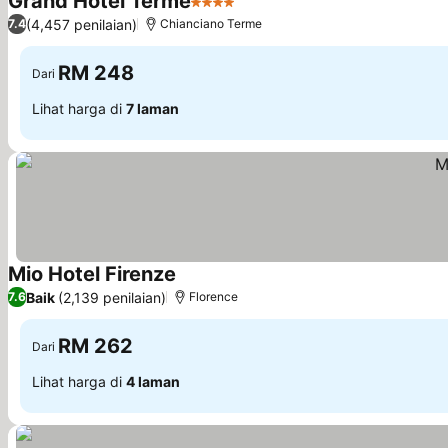
Grand Hotel Terme
4 Bintang
(4,457 penilaian)
7.4
Chianciano Terme
RM 248
Dari
Lihat harga di
7 laman
Mio Hotel Firenze
Baik
(2,139 penilaian)
7.6
Florence
RM 262
Dari
Lihat harga di
4 laman