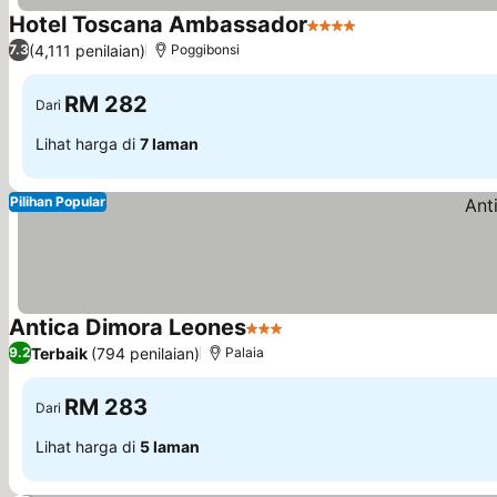
Hotel Toscana Ambassador
4 Bintang
(4,111 penilaian)
7.3
Poggibonsi
RM 282
Dari
Lihat harga di
7 laman
Pilihan Popular
Antica Dimora Leones
3 Bintang
Terbaik
(794 penilaian)
9.2
Palaia
RM 283
Dari
Lihat harga di
5 laman