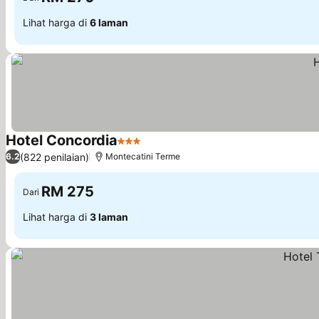
Lihat harga di
6 laman
Hotel Concordia
3 Bintang
(822 penilaian)
6.2
Montecatini Terme
RM 275
Dari
Lihat harga di
3 laman