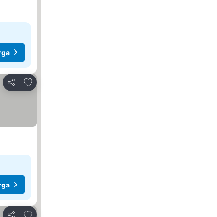
rga
Tambah ke favorit
Kongsi
rga
Tambah ke favorit