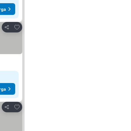
rga
Tambah ke favorit
Kongsi
rga
Tambah ke favorit
Kongsi