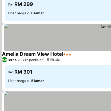
RM 299
Dari
Lihat harga di
6 laman
Amelia Dream View Hotel
3 Bintang
Terbaik
(332 penilaian)
9.0
Pistoia
RM 301
Dari
Lihat harga di
5 laman