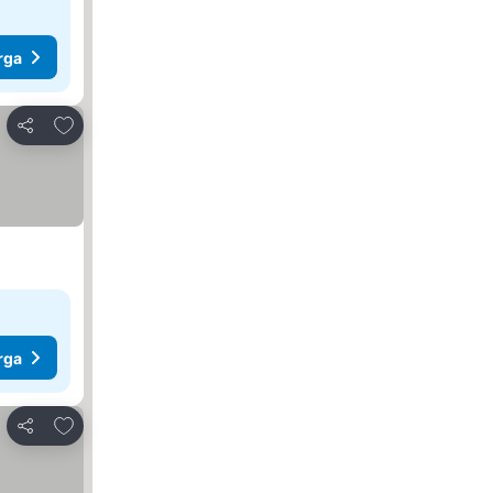
rga
Tambah ke favorit
Kongsi
rga
Tambah ke favorit
Kongsi