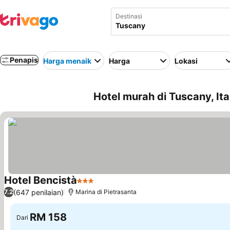
Destinasi
Penapis
Harga menaik
Harga
Lokasi
Hotel murah di Tuscany, Ita
Hotel Bencistà
3 Bintang
(647 penilaian)
7.2
Marina di Pietrasanta
RM 158
Dari