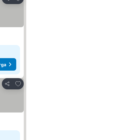
Kongsi
rga
Tambah ke favorit
Kongsi