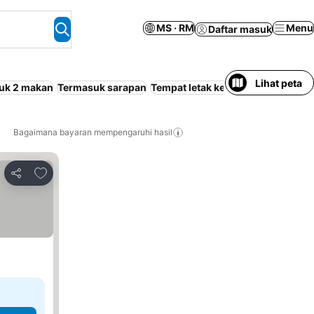
MS · RM
Menu
Daftar masuk
Lihat peta
uk 2 makan
Termasuk sarapan
Tempat letak kenderaan
Mesra ha
Bagaimana bayaran mempengaruhi hasil
Tambah ke favorit
Kongsi