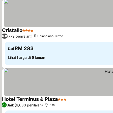
Cristallo
4 Bintang
(779 penilaian)
6.8
Chianciano Terme
RM 283
Dari
Lihat harga di
5 laman
Hotel Terminus & Plaza
3 Bintang
Baik
(6,083 penilaian)
7.8
Pisa