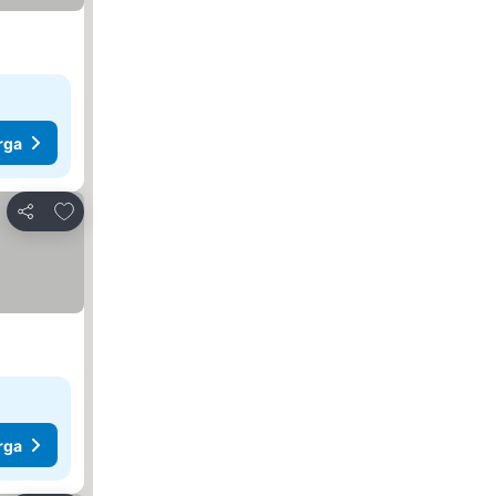
rga
Tambah ke favorit
Kongsi
rga