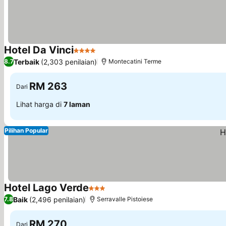
Hotel Da Vinci
4 Bintang
Terbaik
(2,303 penilaian)
8.7
Montecatini Terme
RM 263
Dari
Lihat harga di
7 laman
Pilihan Popular
Hotel Lago Verde
3 Bintang
Baik
(2,496 penilaian)
7.8
Serravalle Pistoiese
RM 270
Dari