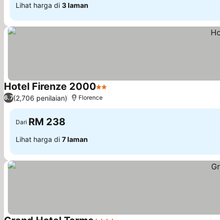
Lihat harga di
3 laman
Hotel Firenze 2000
2 Bintang
(2,706 penilaian)
6.7
Florence
RM 238
Dari
Lihat harga di
7 laman