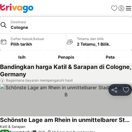
Kegemara
Daftar
Me
Destinasi
Cologne
Daftar masuk/keluar
Tetamu dan bilik
Pilih tarikh
2 Tetamu, 1 Bilik.
Isih
Penapis
Peta
Bandingkan harga Katil & Sarapan di Cologne,
Germany
Bagaimana bayaran mempengaruhi hasil
Kongsi
Ta
Schönste Lage am Rhein in unmittelbarer Stadtnähe, B & B
Katil & Sarapan