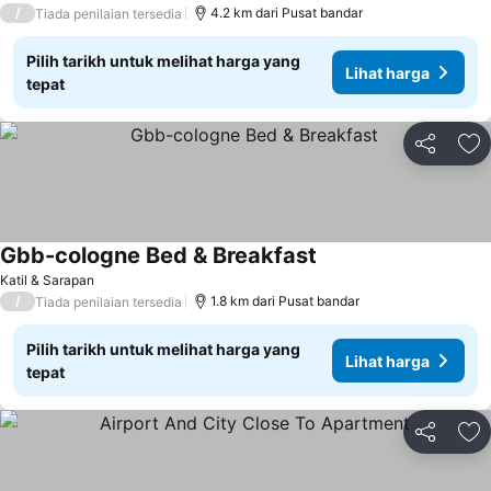
/
4.2 km dari Pusat bandar
Tiada penilaian tersedia
Pilih tarikh untuk melihat harga yang
Lihat harga
tepat
Kongsi
Ta
Gbb-cologne Bed & Breakfast
Katil & Sarapan
/
1.8 km dari Pusat bandar
Tiada penilaian tersedia
Pilih tarikh untuk melihat harga yang
Lihat harga
tepat
Kongsi
Ta