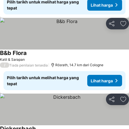
Pilih tarikh untuk melihat harga yang
Lihat harga
tepat
Kongsi
Ta
B&b Flora
Katil & Sarapan
/
Rösrath, 14.7 km dari Cologne
Tiada penilaian tersedia
Pilih tarikh untuk melihat harga yang
Lihat harga
tepat
Kongsi
Ta
Dickersbach