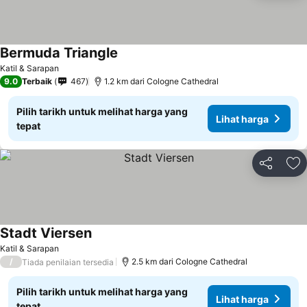
Bermuda Triangle
Katil & Sarapan
9.0
Terbaik
467
1.2 km dari Cologne Cathedral
Pilih tarikh untuk melihat harga yang
Lihat harga
tepat
Kongsi
Ta
Stadt Viersen
Katil & Sarapan
/
2.5 km dari Cologne Cathedral
Tiada penilaian tersedia
Pilih tarikh untuk melihat harga yang
Lihat harga
tepat