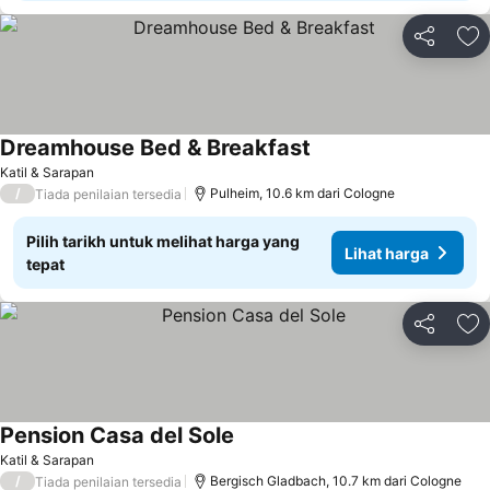
Kongsi
Ta
Dreamhouse Bed & Breakfast
Katil & Sarapan
/
Pulheim, 10.6 km dari Cologne
Tiada penilaian tersedia
Pilih tarikh untuk melihat harga yang
Lihat harga
tepat
Kongsi
Ta
Pension Casa del Sole
Katil & Sarapan
/
Bergisch Gladbach, 10.7 km dari Cologne
Tiada penilaian tersedia