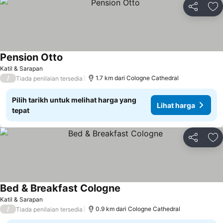
Kongsi
Ta
Pension Otto
Katil & Sarapan
/
1.7 km dari Cologne Cathedral
Tiada penilaian tersedia
Pilih tarikh untuk melihat harga yang
Lihat harga
tepat
Kongsi
Ta
Bed & Breakfast Cologne
Katil & Sarapan
/
0.9 km dari Cologne Cathedral
Tiada penilaian tersedia