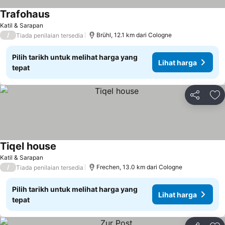
Trafohaus
Katil & Sarapan
/
Brühl, 12.1 km dari Cologne
Tiada penilaian tersedia
Pilih tarikh untuk melihat harga yang
Lihat harga
tepat
Kongsi
Ta
Tiqel house
Katil & Sarapan
/
Frechen, 13.0 km dari Cologne
Tiada penilaian tersedia
Pilih tarikh untuk melihat harga yang
Lihat harga
tepat