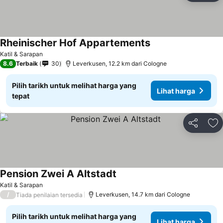
Rheinischer Hof Appartements
Katil & Sarapan
8.6
Terbaik
30
Leverkusen, 12.2 km dari Cologne
Pilih tarikh untuk melihat harga yang
Lihat harga
tepat
Kongsi
Ta
Pension Zwei A Altstadt
Katil & Sarapan
/
Leverkusen, 14.7 km dari Cologne
Tiada penilaian tersedia
Pilih tarikh untuk melihat harga yang
Lihat harga