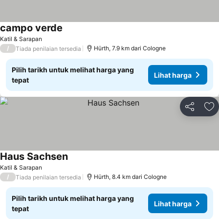
campo verde
Katil & Sarapan
/
Hürth, 7.9 km dari Cologne
Tiada penilaian tersedia
Pilih tarikh untuk melihat harga yang
Lihat harga
tepat
Kongsi
Ta
Haus Sachsen
Katil & Sarapan
/
Hürth, 8.4 km dari Cologne
Tiada penilaian tersedia
Pilih tarikh untuk melihat harga yang
Lihat harga
tepat