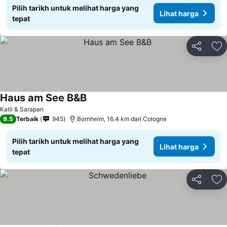
Pilih tarikh untuk melihat harga yang
Lihat harga
tepat
Kongsi
Ta
Haus am See B&B
Katil & Sarapan
9.5
Terbaik
945
Bornheim, 16.4 km dari Cologne
Pilih tarikh untuk melihat harga yang
Lihat harga
tepat
Kongsi
Ta