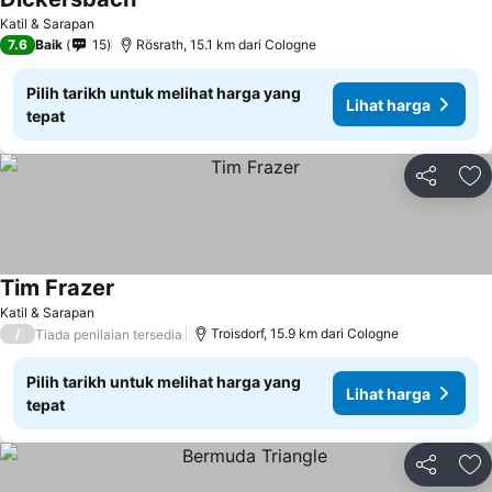
Katil & Sarapan
7.6
Baik
15
Rösrath, 15.1 km dari Cologne
Pilih tarikh untuk melihat harga yang
Lihat harga
tepat
Kongsi
Ta
Tim Frazer
Katil & Sarapan
/
Troisdorf, 15.9 km dari Cologne
Tiada penilaian tersedia
Pilih tarikh untuk melihat harga yang
Lihat harga
tepat
Kongsi
Ta