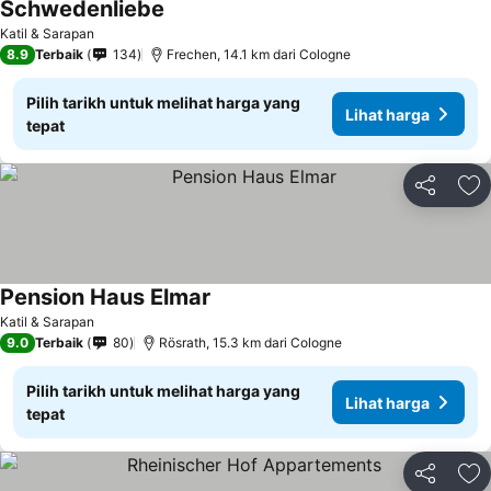
Schwedenliebe
Katil & Sarapan
8.9
Terbaik
134
Frechen, 14.1 km dari Cologne
Pilih tarikh untuk melihat harga yang
Lihat harga
tepat
Kongsi
Ta
Pension Haus Elmar
Katil & Sarapan
9.0
Terbaik
80
Rösrath, 15.3 km dari Cologne
Pilih tarikh untuk melihat harga yang
Lihat harga
tepat
Kongsi
Ta