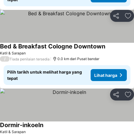
Kongsi
Ta
Bed & Breakfast Cologne Downtown
Katil & Sarapan
/
0.0 km dari Pusat bandar
Tiada penilaian tersedia
Pilih tarikh untuk melihat harga yang
Lihat harga
tepat
Kongsi
Ta
Dormir-inkoeln
Katil & Sarapan