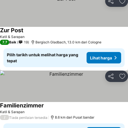
Kongsi
Ta
Zur Post
Katil & Sarapan
7.7
Baik
19
Bergisch Gladbach, 13.0 km dari Cologne
Pilih tarikh untuk melihat harga yang
Lihat harga
tepat
Kongsi
Ta
Familienzimmer
Katil & Sarapan
/
8.6 km dari Pusat bandar
Tiada penilaian tersedia