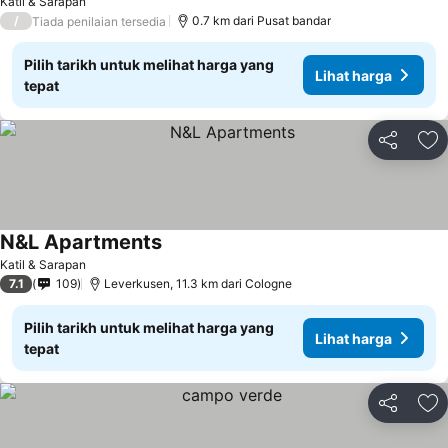
Katil & Sarapan
/
0.7 km dari Pusat bandar
Tiada penilaian tersedia
Pilih tarikh untuk melihat harga yang
Lihat harga
tepat
Kongsi
Ta
N&L Apartments
Katil & Sarapan
7.1
109
Leverkusen, 11.3 km dari Cologne
Pilih tarikh untuk melihat harga yang
Lihat harga
tepat
Kongsi
Ta