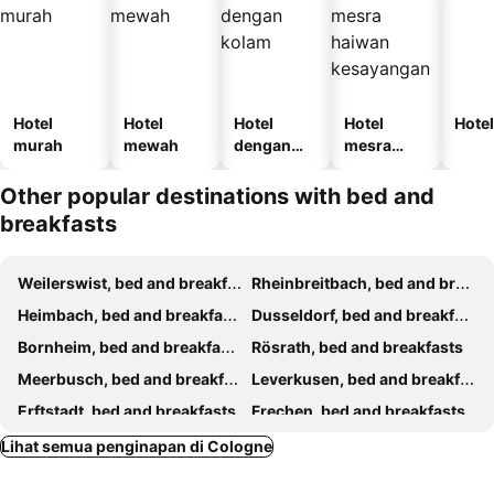
Hotel
Hotel
Hotel
Hotel
Hotel
murah
mewah
dengan
mesra
kolam
haiwan
kesayanga
Other popular destinations with bed and
n
breakfasts
Weilerswist, bed and breakfasts
Rheinbreitbach, bed and breakfasts
Heimbach, bed and breakfasts
Dusseldorf, bed and breakfasts
Bornheim, bed and breakfasts
Rösrath, bed and breakfasts
Meerbusch, bed and breakfasts
Leverkusen, bed and breakfasts
Erftstadt, bed and breakfasts
Frechen, bed and breakfasts
Altenahr, bed and breakfasts
Wiehl, bed and breakfasts
Lihat semua penginapan di Cologne
Jülich, bed and breakfasts
Dormagen, bed and breakfasts