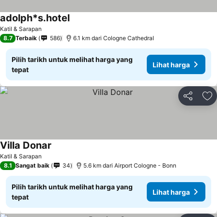
adolph*s.hotel
Katil & Sarapan
8.7
Terbaik
586
6.1 km dari Cologne Cathedral
Pilih tarikh untuk melihat harga yang
Lihat harga
tepat
Kongsi
Ta
Villa Donar
Katil & Sarapan
8.1
Sangat baik
34
5.6 km dari Airport Cologne - Bonn
Pilih tarikh untuk melihat harga yang
Lihat harga
tepat