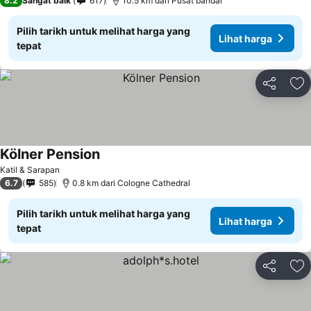
8.2
Sangat baik
617
10.5 km dari Pusat bandar
Pilih tarikh untuk melihat harga yang
Lihat harga
tepat
Kongsi
Ta
Kölner Pension
Katil & Sarapan
6.7
585
0.8 km dari Cologne Cathedral
Pilih tarikh untuk melihat harga yang
Lihat harga
tepat
Kongsi
Ta