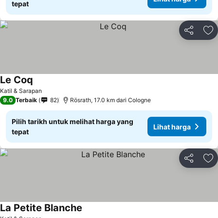
tepat
Kongsi
Ta
Le Coq
Katil & Sarapan
9.0
Terbaik
82
Rösrath, 17.0 km dari Cologne
Pilih tarikh untuk melihat harga yang
Lihat harga
tepat
Kongsi
Ta
La Petite Blanche