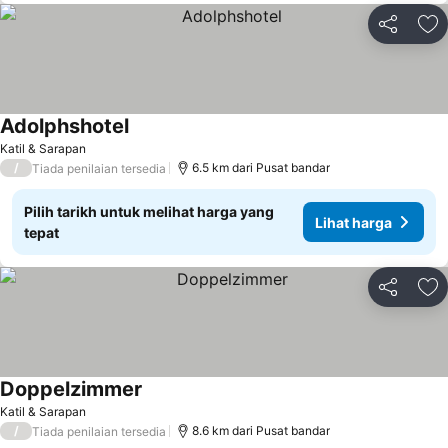
Kongsi
Ta
Adolphshotel
Katil & Sarapan
/
6.5 km dari Pusat bandar
Tiada penilaian tersedia
Pilih tarikh untuk melihat harga yang
Lihat harga
tepat
Kongsi
Ta
Doppelzimmer
Katil & Sarapan
/
8.6 km dari Pusat bandar
Tiada penilaian tersedia