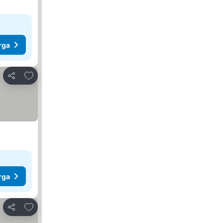
rga
Tambah ke favorit
Kongsi
rga
Tambah ke favorit
Kongsi