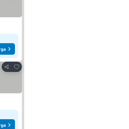
rga
Tambah ke favorit
Kongsi
rga