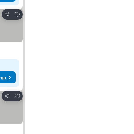
Tambah ke favorit
Kongsi
rga
Tambah ke favorit
Kongsi