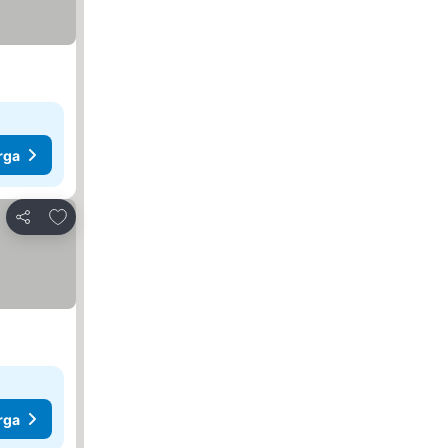
rga
Tambah ke favorit
Kongsi
rga