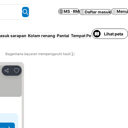
MS · RM
Menu
Daftar masuk
Lihat peta
asuk sarapan
Kolam renang
Pantai
Tempat Peranginan
Penyama
Bagaimana bayaran mempengaruhi hasil
Tambah ke favorit
Kongsi