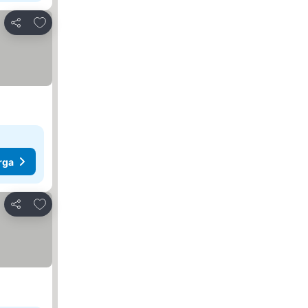
Tambah ke favorit
Kongsi
rga
Tambah ke favorit
Kongsi