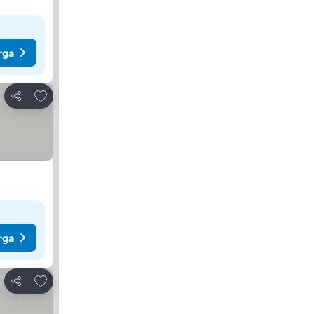
rga
Tambah ke favorit
Kongsi
rga
Tambah ke favorit
Kongsi