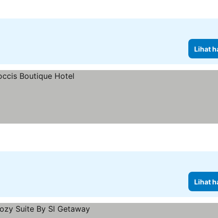
arga
Lihat h
Lihat h