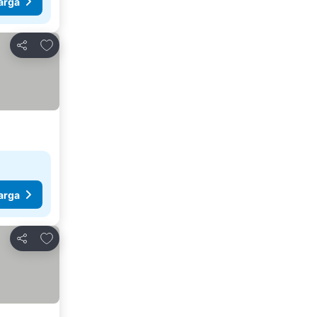
arga
Tambah ke favorit
Kongsi
arga
Tambah ke favorit
Kongsi