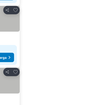
Tambah ke favorit
Kongsi
arga
Tambah ke favorit
Kongsi