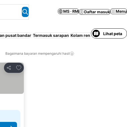
MS · RM
Menu
Daftar masuk
Lihat peta
an pusat bandar
Termasuk sarapan
Kolam renang
Pangsapuri se
Bagaimana bayaran mempengaruhi hasil
Tambah ke favorit
Kongsi