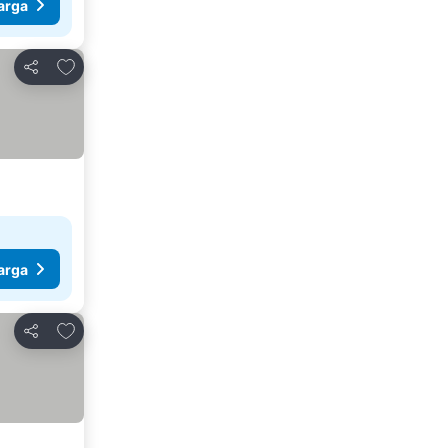
arga
Tambah ke favorit
Kongsi
arga
Tambah ke favorit
Kongsi