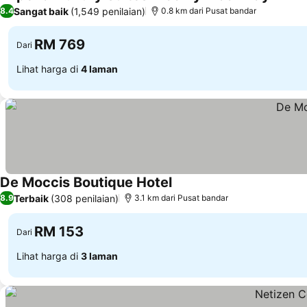
Lihat h
Sangat baik
(1,549 penilaian)
8.4
0.8 km dari Pusat bandar
RM 769
Dari
Lihat harga di
4 laman
De Moccis Boutique Hotel
Lihat harga
Terbaik
(308 penilaian)
8.9
3.1 km dari Pusat bandar
RM 153
Dari
Lihat harga di
3 laman