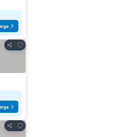
arga
Tambah ke favorit
Kongsi
arga
Tambah ke favorit
Kongsi