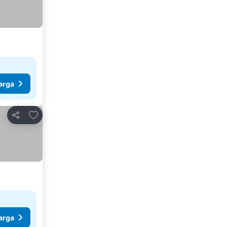
arga
Tambah ke favorit
Kongsi
arga