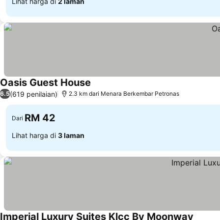
Lihat harga di
2 laman
Oasis Guest House
Lihat harga
(619 penilaian)
6.5
2.3 km dari Menara Berkembar Petronas
RM 42
Dari
Lihat harga di
3 laman
Imperial Luxury Suites Klcc By Moonway