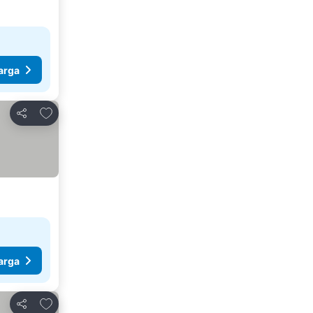
arga
Tambah ke favorit
Kongsi
arga
Tambah ke favorit
Kongsi