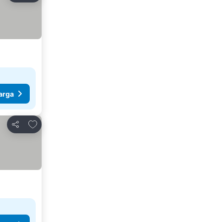
arga
Tambah ke favorit
Kongsi