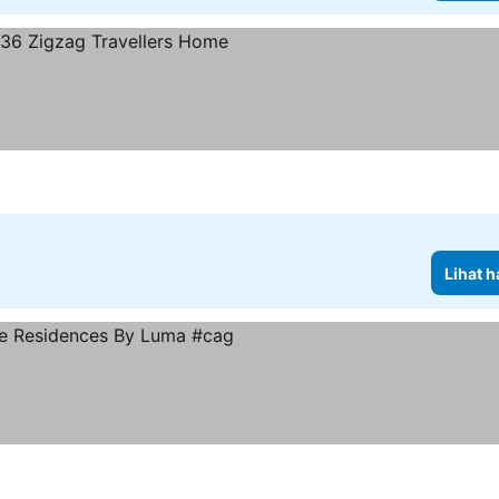
rga
Lihat h
harga