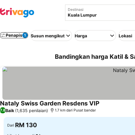
Destinasi
Penapis
1
Susun mengikut
Harga
Lokasi
Bandingkan harga Katil & S
Nataly Swiss Garden Resdens VIP
Lihat harga
Baik
(1,635 penilaian)
7.8
1.7 km dari Pusat bandar
RM 130
Dari