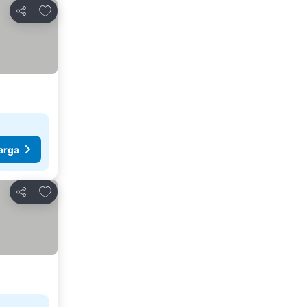
Tambah ke favorit
Kongsi
arga
Tambah ke favorit
Kongsi