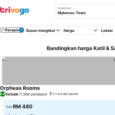
Destinasi
Penapis
1
Susun mengikut
Harga
Lokasi
Bandingkan harga Katil & 
Orpheas Rooms
Terbaik
(1,368 penilaian)
8.8
0.1 km dari pantai
RM 480
Dari