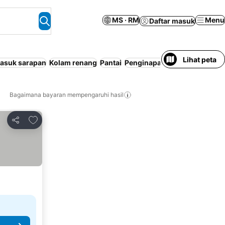
MS · RM
Menu
Daftar masuk
Lihat peta
asuk sarapan
Kolam renang
Pantai
Penginapan termasuk 2 mak
Bagaimana bayaran mempengaruhi hasil
Tambah ke favorit
Kongsi