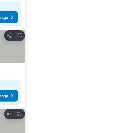
arga
Tambah ke favorit
Kongsi
arga
Tambah ke favorit
Kongsi