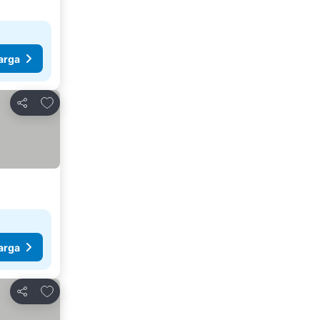
arga
Tambah ke favorit
Kongsi
arga
Tambah ke favorit
Kongsi