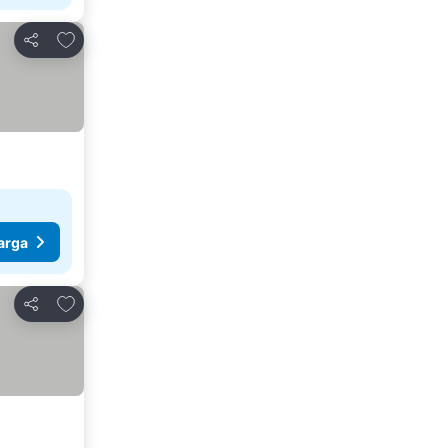
Tambah ke favorit
Kongsi
arga
Tambah ke favorit
Kongsi