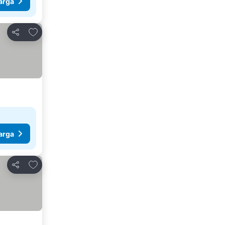
arga
Tambah ke favorit
Kongsi
arga
Tambah ke favorit
Kongsi