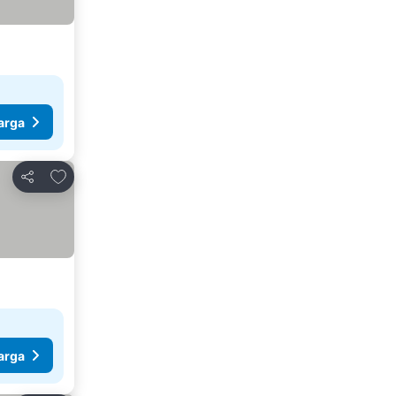
arga
Tambah ke favorit
Kongsi
arga