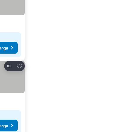
arga
Tambah ke favorit
Kongsi
arga