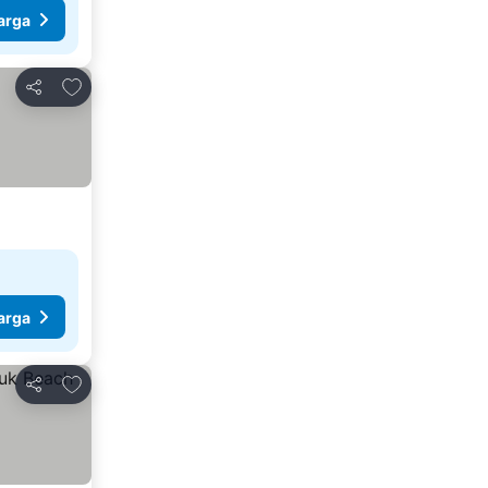
arga
Tambah ke favorit
Kongsi
arga
Tambah ke favorit
Kongsi