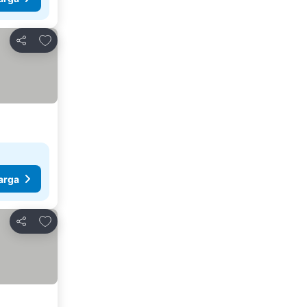
Tambah ke favorit
Kongsi
arga
Tambah ke favorit
Kongsi