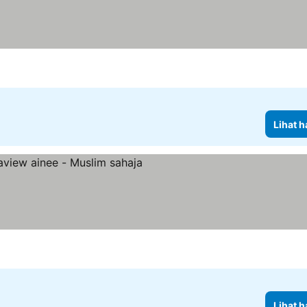
Lihat h
harga
Lihat h