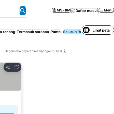
MS · RM
Menu
Daftar masuk
Lihat peta
m renang
Termasuk sarapan
Pantai
Seluruh Rumah / Pangsapuri
Bagaimana bayaran mempengaruhi hasil
Tambah ke favorit
Kongsi