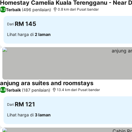
Lihat harga
Terbaik
(496 penilaian)
9.2
0.8 km dari Pusat bandar
RM 145
Dari
Lihat harga di
2 laman
anjung ara suites and roomstays
Lihat harga
Terbaik
(187 penilaian)
8.8
13.4 km dari Pusat bandar
RM 121
Dari
Lihat harga di
3 laman