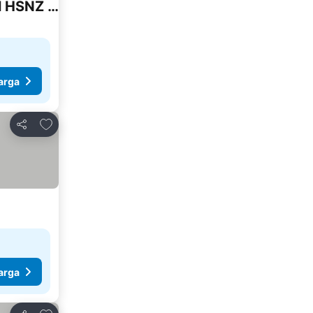
Homestay Camelia Kuala Terengganu - Near Drawbridge, Pasar Payang, KTCC Mall, Hospital HSNZ and Batu Buruk Beach Area
arga
Tambah ke favorit
Kongsi
arga