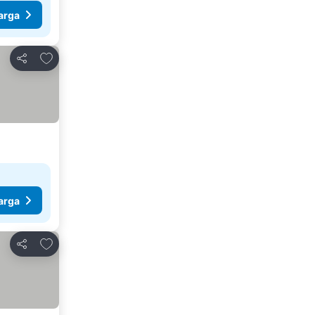
arga
Tambah ke favorit
Kongsi
arga
Tambah ke favorit
Kongsi