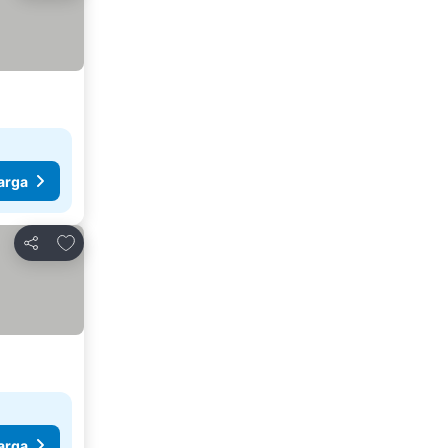
arga
Tambah ke favorit
Kongsi
arga