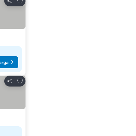
Tambah ke favorit
Kongsi
arga
Tambah ke favorit
Kongsi