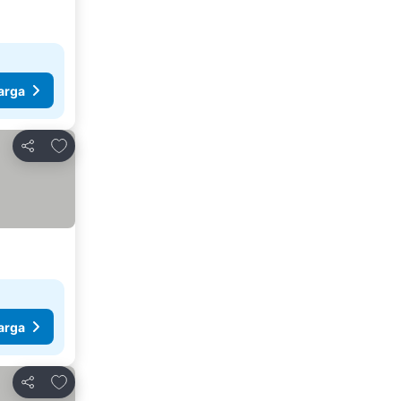
arga
Tambah ke favorit
Kongsi
arga
Tambah ke favorit
Kongsi