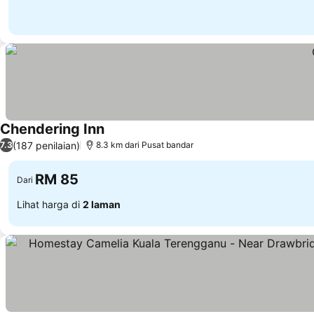
Chendering Inn
Lihat harga
(187 penilaian)
7.3
8.3 km dari Pusat bandar
RM 85
Dari
Lihat harga di
2 laman