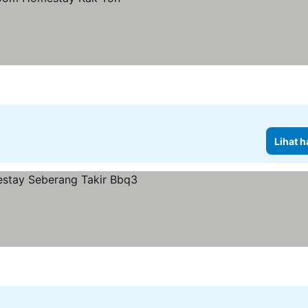
Lihat h
ga