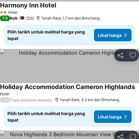
Harmony Inn Hotel
Hotel
2 Bintang
7.5
Baik
225
Tanah Rata, 1.7 km dari Brinchang
Pilih tarikh untuk melihat harga yang
Lihat harga
tepat
Kongsi
Ta
Holiday Accommodation Cameron Highlands
Hotel
/
Tanah Rata, 4.2 km dari Brinchang
Tiada penilaian tersedia
Pilih tarikh untuk melihat harga yang
Lihat harga
tepat