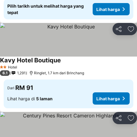
Pilih tarikh untuk melihat harga yang
Lihat harga
tepat
Kongsi
Ta
Kavy Hotel Boutique
Hotel
2 Bintang
6.1
1,291
Ringlet, 1.7 km dari Brinchang
RM 91
Dari
Lihat harga di
5 laman
Lihat harga
Kongsi
Ta