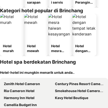
sarapan
i servis
Perangina
n
Kategori hotel popular di Brinchang
Hotel
Hotel
Hotel
Hotel
murah
mewah
mesra
dengan
haiwan
tempat
kesayanga
letak
Hotel spa berdekatan Brinchang
n
kenderaan
Hotel-hotel ini mungkin menarik untuk anda..
Zenith Hotel Cameron
Century Pines Resort Cameron Highlands
Ria Cameron Hotel
Smokehouse Hotel Cameron Highlands
Harmony Inn Hotel
Kavy Hotel Boutique
Camellia Budget Inn