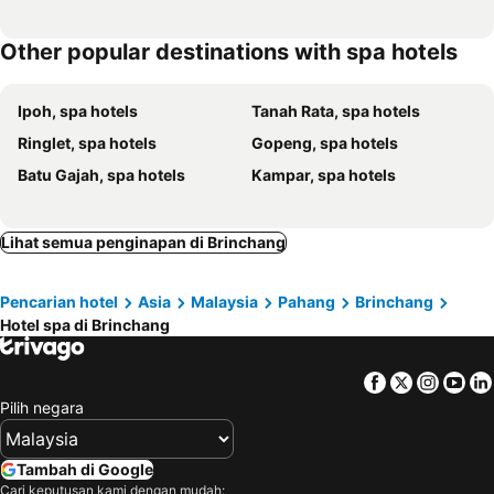
Other popular destinations with spa hotels
Ipoh, spa hotels
Tanah Rata, spa hotels
Ringlet, spa hotels
Gopeng, spa hotels
Batu Gajah, spa hotels
Kampar, spa hotels
Lihat semua penginapan di Brinchang
Pencarian hotel
Asia
Malaysia
Pahang
Brinchang
Hotel spa di Brinchang
Facebook
Twitter
Insta
Yo
Pilih negara
Tambah di Google
Cari keputusan kami dengan mudah: