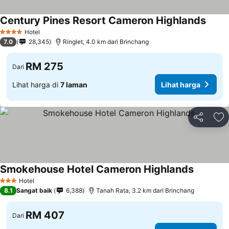
Century Pines Resort Cameron Highlands
Hotel
4 Bintang
7.0
28,345
Ringlet, 4.0 km dari Brinchang
RM 275
Dari
Lihat harga di
7 laman
Lihat harga
Kongsi
Ta
Smokehouse Hotel Cameron Highlands
Hotel
3 Bintang
8.1
Sangat baik
6,388
Tanah Rata, 3.2 km dari Brinchang
RM 407
Dari