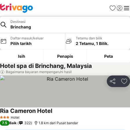
Kegemara
Daftar
Me
Destinasi
Brinchang
Daftar masuk/keluar
Tetamu dan bilik
Pilih tarikh
2 Tetamu, 1 Bilik.
Isih
Penapis
Peta
Hotel spa di Brinchang, Malaysia
Bagaimana bayaran mempengaruhi hasil
Kongsi
Ta
Ria Cameron Hotel
Hotel
3 Bintang
7.5
Baik
322
1.8 km dari Pusat bandar