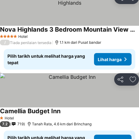
Kongsi
Ta
Nova Highlands 3 Bedroom Mountain View Cameron Highlands
Hotel
5 Bintang
/
1.1 km dari Pusat bandar
Tiada penilaian tersedia
Pilih tarikh untuk melihat harga yang
Lihat harga
tepat
Kongsi
Ta
Camellia Budget Inn
Hotel
1 Bintang
7.2
719
Tanah Rata, 4.6 km dari Brinchang
Pilih tarikh untuk melihat harga yang