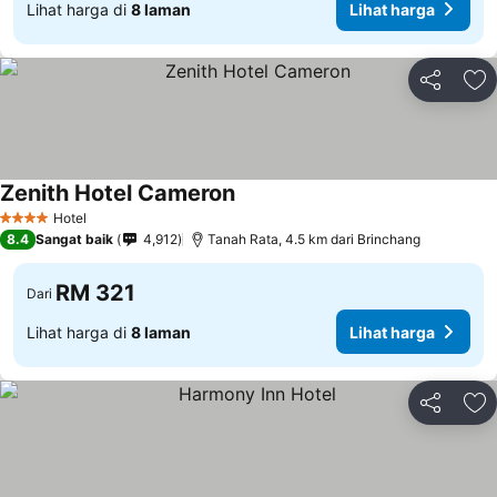
Lihat harga di
8 laman
Lihat harga
Kongsi
Ta
Zenith Hotel Cameron
Hotel
4 Bintang
8.4
Sangat baik
4,912
Tanah Rata, 4.5 km dari Brinchang
RM 321
Dari
Lihat harga di
8 laman
Lihat harga
Kongsi
Ta