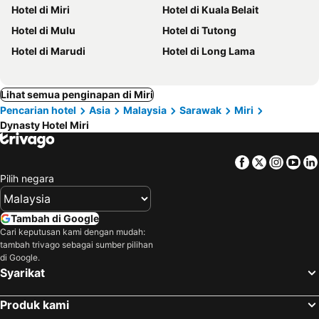
Hotel di Miri
Hotel di Kuala Belait
Hotel di Mulu
Hotel di Tutong
Hotel di Marudi
Hotel di Long Lama
Lihat semua penginapan di Miri
Pencarian hotel
Asia
Malaysia
Sarawak
Miri
Dynasty Hotel Miri
Facebook
Twitter
Insta
Yo
Pilih negara
Tambah di Google
Cari keputusan kami dengan mudah:
tambah trivago sebagai sumber pilihan
di Google.
Syarikat
Produk kami