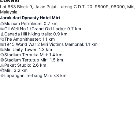
Lokasi
Lot 683 Block 9, Jalan Pujut-Lutong C.D.T. 20, 98009, 98000, Miri,
Malaysia
Jarak dari Dynasty Hotel Miri
Muzium Petroleum
:
0.7
km
Oil Well No.1 (Grand Old Lady)
:
0.7
km
Canada Hill hiking trails
:
0.9
km
The Amphitheater
:
1.1
km
1945 World War 2 Miri Victims Memorial
:
1.1
km
Miri Unity Tower
:
1.3
km
Stadium Terbuka Miri
:
1.4
km
Stadium Tertutup Miri
:
1.5
km
Pakat Studio
:
2.6
km
Miri
:
3.2
km
Lapangan Terbang Miri
:
7.8
km