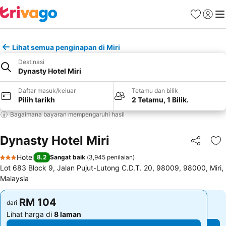
Kegemara
Daftar
Me
Lihat semua penginapan di Miri
Destinasi
Dynasty Hotel Miri
Daftar masuk/keluar
Tetamu dan bilik
Pilih tarikh
2 Tetamu, 1 Bilik.
Bagaimana bayaran mempengaruhi hasil
Dynasty Hotel Miri
Kongsi
Ta
Hotel
8.2
Sangat baik
(
3,945 penilaian
)
3 Bintang
Lot 683 Block 9, Jalan Pujut-Lutong C.D.T. 20, 98009, 98000, Miri,
Malaysia
RM 104
RM 104
dari
dari
Lihat harga di
8 laman
Lihat harga di
8 laman