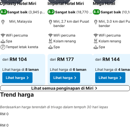
Kongsi
Tambah ke favorit
Kongsi
Tambah ke favorit
Kongsi
Tambah k
Dynasty Hotel Miri
Imperial Hotel Miri
Mega Hotel
8.2
8.2
8.0
Sangat baik
(
3,945 penilaian
)
Sangat baik
(
18,770 penilaian
Sangat baik
)
(
10,1
Miri, Malaysia
Miri, 2.7 km dari Pusat
Miri, 3.0 km dari P
bandar
bandar
WiFi percuma
WiFi percuma
WiFi percuma
Spa
Kolam renang
Kolam renang
Tempat letak kereta
Spa
Spa
RM 104
RM 177
RM 144
dari
dari
dari
Lihat harga di
8 laman
Lihat harga di
6 laman
Lihat harga di
4 lama
Lihat harga
Lihat harga
Lihat harga
Lihat semua penginapan di Miri
Trend harga
Berdasarkan harga terendah di trivago dalam tempoh 30 hari lepas
RM 0
RM 0