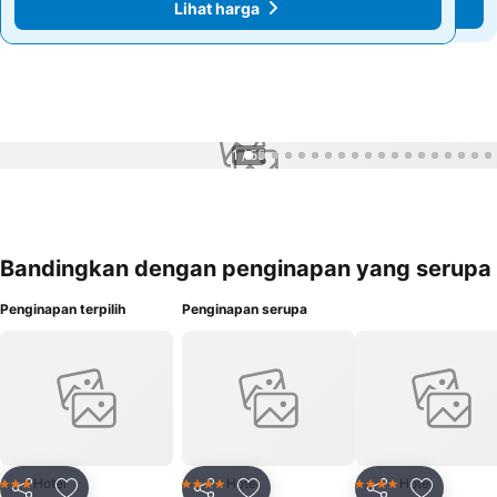
Lihat harga
Lihat harga
1 / 55
Bandingkan dengan penginapan yang serupa
Penginapan terpilih
Penginapan serupa
Hotel
Hotel
Hotel
3 Bintang
4 Bintang
4 Bintang