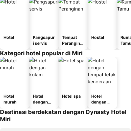
Hotel
Pangsapur
Tempat
Hostel
Rum
i servis
Perangina
Tam
n
Kategori hotel popular di Miri
Hotel
Hotel
Hotel spa
Hotel
murah
dengan
dengan
kolam
tempat
Destinasi berdekatan dengan Dynasty Hotel
letak
Miri
kenderaan