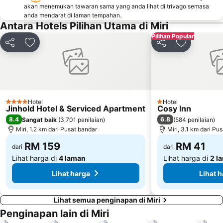
akan menemukan tawaran sama yang anda lihat di trivago semasa
anda mendarat di laman tempahan.
Antara Hotels Pilihan Utama di Miri
Pilihan Popular
Kongsi
Tambah ke favorit
Kongsi
Tambah ke 
Hotel
Hotel
4 Bintang
1 Bintang
Jinhold Hotel & Serviced Apartment
Cosy Inn
8.4
6.8
Sangat baik
(
3,701 penilaian
)
(
584 penilaian
)
Miri, 1.2 km dari Pusat bandar
Miri, 3.1 km dari Pu
RM 159
RM 41
dari
dari
Lihat harga di
4 laman
Lihat harga di
2 l
Lihat harga
Lihat 
Lihat semua penginapan di Miri
Penginapan lain di Miri