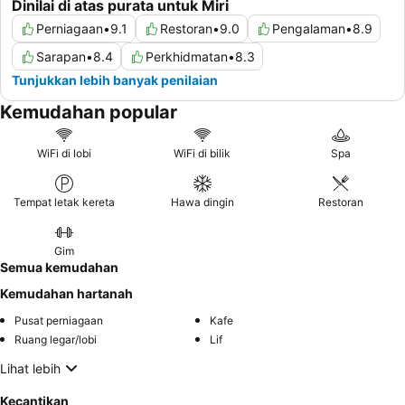
Dinilai di atas purata untuk Miri
Perniagaan
•
9.1
Restoran
•
9.0
Pengalaman
•
8.9
Sarapan
•
8.4
Perkhidmatan
•
8.3
Tunjukkan lebih banyak penilaian
Kemudahan popular
WiFi di lobi
WiFi di bilik
Spa
Tempat letak kereta
Hawa dingin
Restoran
Gim
Semua kemudahan
Kemudahan hartanah
Pusat perniagaan
Kafe
Ruang legar/lobi
Lif
Lihat lebih
Kecantikan