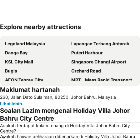
Explore nearby attractions
Kembangkan peta
Legoland Malaysia
Lapangan Terbang Antarabangsa Senai
Danga Bay
Puteri Harbour
KSL City Mall
Singapore Changi Airport
Bugis
Orchard Road
AEON Tebrau City
MRT - Mass Rapid Transport
Maklumat hartanah
Universal Studios
Bugis MRT
260, Jalan Dato Sulaiman, 80250, Johor Bahru, Malaysia
Marina Bay Sands Casino
Johor Premium Outlets
Lihat lebih
Sentosa
Little India
Soalan Lazim mengenai Holiday Villa Johor
Plaza Angsana
Woodlands MRT Station
Bahru City Centre
Chinatown
Austin Heights Golf & Hotel Resort
Adakah terdapat kolam renang di Holiday Villa Johor Bahru City
Centre?
Lavender MRT Station
Jurong East MRT
Adakah haiwan peliharaan dibenarkan di Holiday Villa Johor Bahru