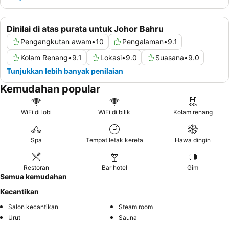
Dinilai di atas purata untuk Johor Bahru
Pengangkutan awam
•
10
Pengalaman
•
9.1
Kolam Renang
•
9.1
Lokasi
•
9.0
Suasana
•
9.0
Tunjukkan lebih banyak penilaian
Kemudahan popular
WiFi di lobi
WiFi di bilik
Kolam renang
Spa
Tempat letak kereta
Hawa dingin
Restoran
Bar hotel
Gim
Semua kemudahan
Kecantikan
Salon kecantikan
Steam room
Urut
Sauna