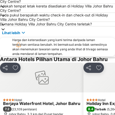
City Centre?
Geylang Serai Market
Singapore EXPO
Adakah tempat letak kereta disediakan di Holiday Villa Johor Bahru
Tampines MRT
Bedok MRT Station
City Centre?
Pada pukul berapakah waktu check-in dan check-out di Holiday
Kallang MRT Station
Masjid Sultan
Villa Johor Bahru City Centre?
Di mana Holiday Villa Johor Bahru City Centre terletak?
Clarke Quay
Suntec Singapore International Convention & Exhibition Centre
Plaza Pelangi
Serangoon MRT Station
Lihat lebih
Changi
Tanjong Pagar MRT Station
Harga dan ketersediaan yang kami terima daripada laman
tempahan sentiasa berubah. Ini bermaksud anda tidak semestinya
Jurong
Novena MRT Station
akan menemukan tawaran sama yang anda lihat di trivago semasa
anda mendarat di laman tempahan.
Yishun
Stadium Metro Station
Antara Hotels Pilihan Utama di Johor Bahru
Singapore Sentosa Island Afternoon Trip
Ang Mo Kio - AMK
Buona Vista MRT Station
Punggol MRT Station
Kongsi
Tambah ke favorit
Kongsi
Tambah 
Bugis Junction Mall
Harbour Front Centre
Chinatown Metro Station
Marina Bay Street Circuit
Bugis Village
Boon Lay Metro Station
Plaza Singapura
Senai International
Hotel
Hotel
4 Bintang
4 Bintang
Berjaya Waterfront Hotel, Johor Bahru
Holiday Inn E
7.2
8.4
(
23,109 penilaian
)
Terbaik
(
5,26
Johor Bahru, 3.3 km dari Pusat bandar
Johor Bahru, 0.