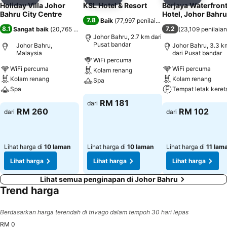
Kongsi
Tambah ke favorit
Kongsi
Tambah ke favorit
Kongsi
Tambah k
Holiday Villa Johor
KSL Hotel & Resort
Berjaya Waterfron
Bahru City Centre
Hotel, Johor Bahru
7.8
Baik
(
77,997 penilaian
)
8.1
7.2
Sangat baik
(
20,765 penilaian
)
(
23,109 penilaian
Johor Bahru, 2.7 km dari
Pusat bandar
Johor Bahru,
Johor Bahru, 3.3 k
Malaysia
dari Pusat bandar
WiFi percuma
WiFi percuma
WiFi percuma
Kolam renang
Kolam renang
Kolam renang
Spa
Spa
Tempat letak keret
Lihat harga
RM 181
dari
Lihat harga
Lihat harga
RM 260
RM 102
dari
dari
Lihat harga di
10 laman
Lihat harga di
10 laman
Lihat harga di
11 lam
Lihat harga
Lihat harga
Lihat harga
Lihat semua penginapan di Johor Bahru
Trend harga
Berdasarkan harga terendah di trivago dalam tempoh 30 hari lepas
RM 0