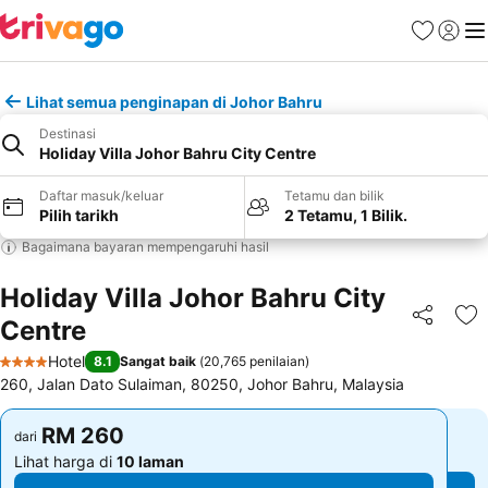
Kegemara
Daftar
Me
Lihat semua penginapan di Johor Bahru
Destinasi
Holiday Villa Johor Bahru City Centre
Daftar masuk/keluar
Tetamu dan bilik
Pilih tarikh
2 Tetamu, 1 Bilik.
Bagaimana bayaran mempengaruhi hasil
Holiday Villa Johor Bahru City
Centre
Kongsi
Ta
Hotel
8.1
Sangat baik
(
20,765 penilaian
)
4 Bintang
260, Jalan Dato Sulaiman, 80250, Johor Bahru, Malaysia
RM 260
RM 260
dari
dari
Lihat harga di
10 laman
Lihat harga di
10 laman