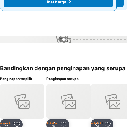
Lihat harga
Lihat harga
1 / 63
Bandingkan dengan penginapan yang serupa
Penginapan terpilih
Penginapan serupa
Hotel
Hotel
Hotel
4 Bintang
4 Bintang
4 Bintang