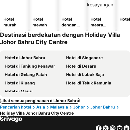
Hotel
Hotel
Hotel
Hotel
Hotel
murah
mewah
dengan
mesra
kolam
haiwan
Destinasi berdekatan dengan Holiday Villa
kesayanga
Johor Bahru City Centre
n
Hotel di Johor Bahru
Hotel di Singapore
Hotel di Tanjung Penawar
Hotel di Desaru
Hotel di Gelang Patah
Hotel di Lubuk Baja
Hotel di Kluang
Hotel di Teluk Ramunia
Hotel di Masai
Lihat semua penginapan di Johor Bahru
Pencarian hotel
Asia
Malaysia
Johor
Johor Bahru
Holiday Villa Johor Bahru City Centre
Facebook
Twitter
Insta
Yo