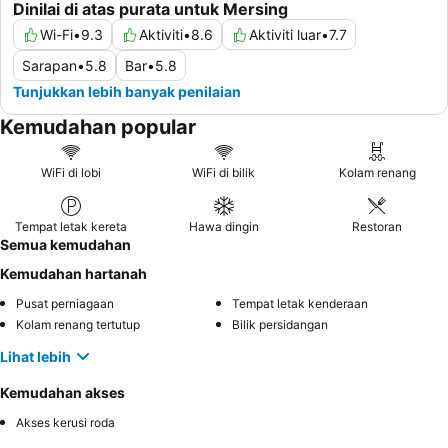
Dinilai di atas purata untuk Mersing
Wi-Fi
•
9.3
Aktiviti
•
8.6
Aktiviti luar
•
7.7
Sarapan
•
5.8
Bar
•
5.8
Tunjukkan lebih banyak penilaian
Kemudahan popular
WiFi di lobi
WiFi di bilik
Kolam renang
Tempat letak kereta
Hawa dingin
Restoran
Semua kemudahan
Kemudahan hartanah
Pusat perniagaan
Tempat letak kenderaan
Kolam renang tertutup
Bilik persidangan
Lihat lebih
Kemudahan akses
Akses kerusi roda