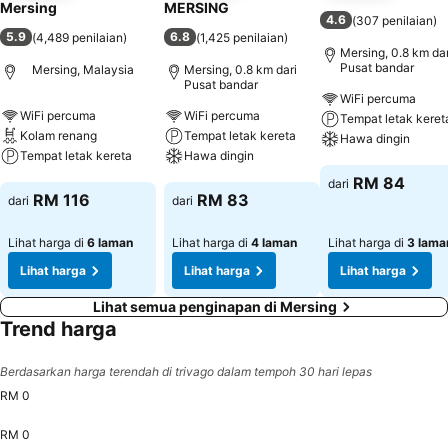
Mersing
MERSING
4.6
(
307 penilaian
)
5.9
6.8
(
4,489 penilaian
)
(
1,425 penilaian
)
Mersing, 0.8 km dar
Pusat bandar
Mersing, Malaysia
Mersing, 0.8 km dari
Pusat bandar
WiFi percuma
WiFi percuma
WiFi percuma
Tempat letak keret
Kolam renang
Tempat letak kereta
Hawa dingin
Tempat letak kereta
Hawa dingin
Lihat harga
RM 84
dari
Lihat harga
Lihat harga
RM 116
RM 83
dari
dari
Lihat harga di
6 laman
Lihat harga di
4 laman
Lihat harga di
3 lama
Lihat harga
Lihat harga
Lihat harga
Lihat semua penginapan di Mersing
Trend harga
Berdasarkan harga terendah di trivago dalam tempoh 30 hari lepas
RM 0
RM 0