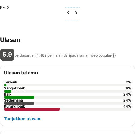
RM 0
Ulasan
5.9
berdasarkan 4,489 penilaian daripada laman web
popular
Ulasan tetamu
Terbaik
2
%
Sangat baik
6
%
Baik
24
%
Sederhana
24
%
Kurang baik
44
%
Tunjukkan ulasan