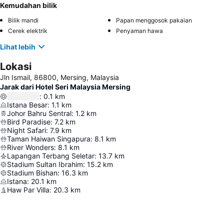
Kemudahan bilik
Bilik mandi
Papan menggosok pakaian
Cerek elektrik
Penyaman hawa
Lihat lebih
Lokasi
Jln Ismail, 86800, Mersing, Malaysia
Jarak dari Hotel Seri Malaysia Mersing
:
0.1
km
Istana Besar
:
1.1
km
Johor Bahru Sentral
:
1.2
km
Bird Paradise
:
7.2
km
Night Safari
:
7.9
km
Taman Haiwan Singapura
:
8.1
km
River Wonders
:
8.1
km
Lapangan Terbang Seletar
:
13.7
km
Stadium Sultan Ibrahim
:
15.2
km
Stadium Bishan
:
16.3
km
Istana
:
20.1
km
Haw Par Villa
:
20.3
km