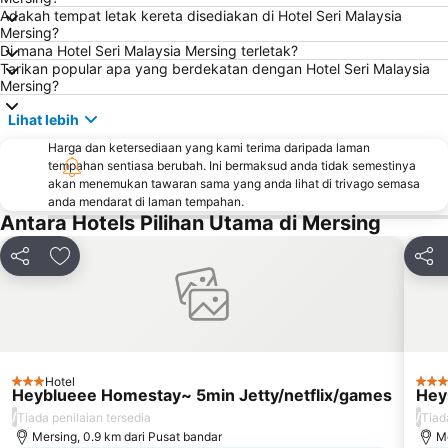
Adakah tempat letak kereta disediakan di Hotel Seri Malaysia
Mersing?
Di mana Hotel Seri Malaysia Mersing terletak?
Tarikan popular apa yang berdekatan dengan Hotel Seri Malaysia
Mersing?
Lihat lebih
Harga dan ketersediaan yang kami terima daripada laman
tempahan sentiasa berubah. Ini bermaksud anda tidak semestinya
akan menemukan tawaran sama yang anda lihat di trivago semasa
anda mendarat di laman tempahan.
Antara Hotels Pilihan Utama di Mersing
Kongsi
Tambah ke favorit
Kong
Hotel
3 Bintang
3 Bi
Heyblueee Homestay~ 5min Jetty/netflix/games
Hey
/
/
Tiada penilaian tersedia
Tiad
Mersing, 0.9 km dari Pusat bandar
Me