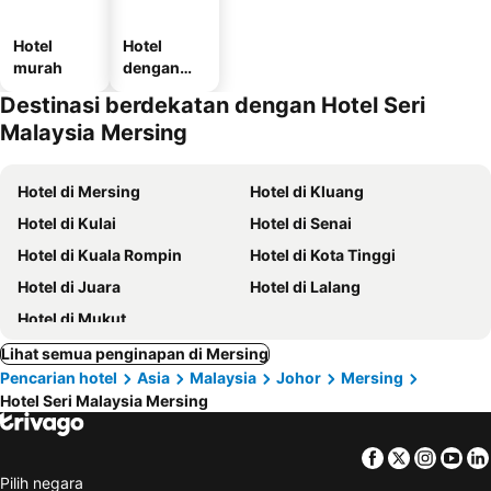
Hotel
Hotel
murah
dengan
tempat
Destinasi berdekatan dengan Hotel Seri
letak
Malaysia Mersing
kenderaan
Hotel di Mersing
Hotel di Kluang
Hotel di Kulai
Hotel di Senai
Hotel di Kuala Rompin
Hotel di Kota Tinggi
Hotel di Juara
Hotel di Lalang
Hotel di Mukut
Lihat semua penginapan di Mersing
Pencarian hotel
Asia
Malaysia
Johor
Mersing
Hotel Seri Malaysia Mersing
Facebook
Twitter
Insta
Yo
Pilih negara