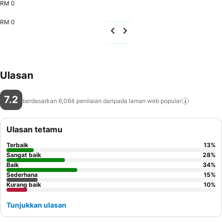
RM 0
RM 0
Ulasan
7.2
berdasarkan 6,064 penilaian daripada laman web
popular
Ulasan tetamu
Terbaik
13
%
Sangat baik
28
%
Baik
34
%
Sederhana
15
%
Kurang baik
10
%
Tunjukkan ulasan