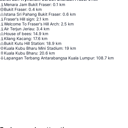
Menara Jam Bukit Fraser
:
0.1
km
Bukit Fraser
:
0.4
km
Istana Sri Pahang Bukit Fraser
:
0.6
km
Fraser's Hill sign
:
2.1
km
Welcome To Fraser's Hill Arch
:
2.5
km
Air Terjun Jeriau
:
3.4
km
House of bees
:
14.9
km
Kilang Kacang
:
17.6
km
Bukit Kutu Hill Station
:
18.9
km
Kuala Kubu Bharu Mini Stadium
:
19
km
Kuala Kubu Bharu
:
20.6
km
Lapangan Terbang Antarabangsa Kuala Lumpur
:
108.7
km