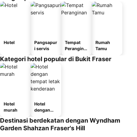
Hotel
Pangsapur
Tempat
Rumah
i servis
Perangina
Tamu
n
Kategori hotel popular di Bukit Fraser
Hotel
Hotel
murah
dengan
tempat
Destinasi berdekatan dengan Wyndham
letak
Garden Shahzan Fraser's Hill
kenderaan