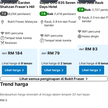
Kongsi
Tambah ke favorit
Kongsi
Tambah ke favorit
Kongsi
Tambah k
Wyndham Garden
Super OYO 635 Seven
Hotel Jelai Raub
Shahzan Fraser's Hill
Days Hotel
7.6
Baik
(
1,707 penil
7.2
7.6
(
6,064 penilaian
)
Baik
(
1,418 penilaian
)
Raub, 0.5 km dari 
bandar
Bukit Fraser, Malaysia
Raub, 0.8 km dari Pusat
bandar
WiFi percuma
WiFi percuma
WiFi percuma
Hawa dingin
Tempat letak kereta
Tempat letak kereta
Restoran
RM 83
dari
RM 184
RM 79
dari
dari
Lihat harga di
9 laman
Lihat harga di
2 laman
Lihat harga di
6 lama
Lihat harga
Lihat harga
Lihat harga
Lihat semua penginapan di Bukit Fraser
Trend harga
Berdasarkan harga terendah di trivago dalam tempoh 30 hari lepas
RM 0