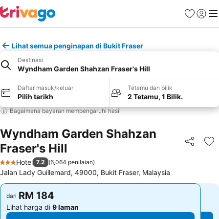
Kegemara
Daftar
Me
Lihat semua penginapan di Bukit Fraser
Destinasi
Wyndham Garden Shahzan Fraser's Hill
Daftar masuk/keluar
Tetamu dan bilik
Pilih tarikh
2 Tetamu, 1 Bilik.
Bagaimana bayaran mempengaruhi hasil
Wyndham Garden Shahzan
Fraser's Hill
Kongsi
Ta
Hotel
7.2
(
6,064 penilaian
)
3 Bintang
Jalan Lady Guillemard, 49000, Bukit Fraser, Malaysia
RM 184
RM 184
dari
dari
Lihat harga di
9 laman
Lihat harga di
9 laman