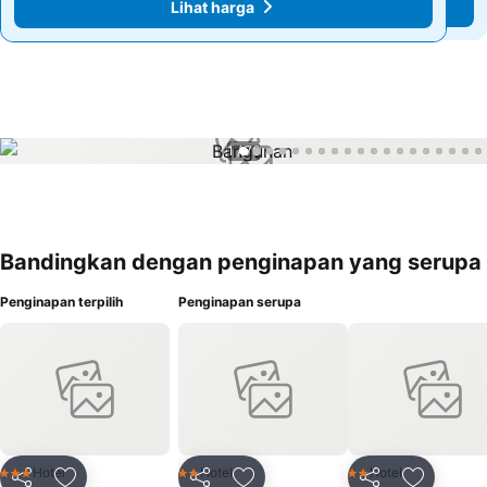
Lihat harga
Lihat harga
1 / 76
Bandingkan dengan penginapan yang serupa
Penginapan terpilih
Penginapan serupa
Hotel
Hotel
Hotel
3 Bintang
2 Bintang
2 Bintang