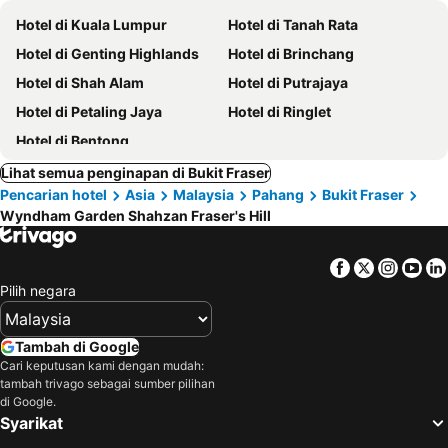
Hotel di Kuala Lumpur
Hotel di Tanah Rata
Hotel di Genting Highlands
Hotel di Brinchang
Hotel di Shah Alam
Hotel di Putrajaya
Hotel di Petaling Jaya
Hotel di Ringlet
Hotel di Bentong
Lihat semua penginapan di Bukit Fraser
Pencarian hotel
Asia
Malaysia
Pahang
Bukit Fraser
Wyndham Garden Shahzan Fraser's Hill
Facebook
Twitter
Insta
Yo
Pilih negara
Tambah di Google
Cari keputusan kami dengan mudah:
tambah trivago sebagai sumber pilihan
di Google.
Syarikat