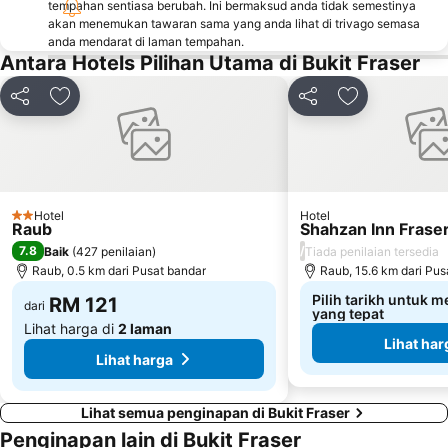
tempahan sentiasa berubah. Ini bermaksud anda tidak semestinya
akan menemukan tawaran sama yang anda lihat di trivago semasa
anda mendarat di laman tempahan.
Antara Hotels Pilihan Utama di Bukit Fraser
Kongsi
Tambah ke favorit
Kongsi
Tambah ke fa
Hotel
Hotel
2 Bintang
Raub
Shahzan Inn Fraser'
7.8
/
Baik
(
427 penilaian
)
Tiada penilaian tersedia
Raub, 0.5 km dari Pusat bandar
Raub, 15.6 km dari Pus
Pilih tarikh untuk m
RM 121
dari
yang tepat
Lihat harga di
2 laman
Lihat har
Lihat harga
Lihat semua penginapan di Bukit Fraser
Penginapan lain di Bukit Fraser