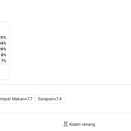
25
%
34
%
26
%
8
%
7
%
empat Makan
•
7.7
Sarapan
•
7.4
Kolam renang