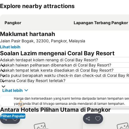
Explore nearby attractions
Pangkor
Lapangan Terbang Pangkor
Maklumat hartanah
Jalan Pasir Bogak, 32300, Pangkor, Malaysia
Lihat lebih
Soalan Lazim mengenai Coral Bay Resort
Adakah terdapat kolam renang di Coral Bay Resort?
Adakah haiwan peliharaan dibenarkan di Coral Bay Resort?
Adakah tempat letak kereta disediakan di Coral Bay Resort?
Pada pukul berapakah waktu check-in dan check-out di Coral Bay R
Di mana Coral Bay Resort terletak?
Lihat lebih
Harga dan ketersediaan yang kami terima daripada laman tempahan se
yang anda lihat di trivago semasa anda mendarat di laman tempahan.
Antara Hotels Pilihan Utama di Pangkor
Pilihan Popular
Tambah ke favorit
Tambah ke favo
Kongsi
Kongsi