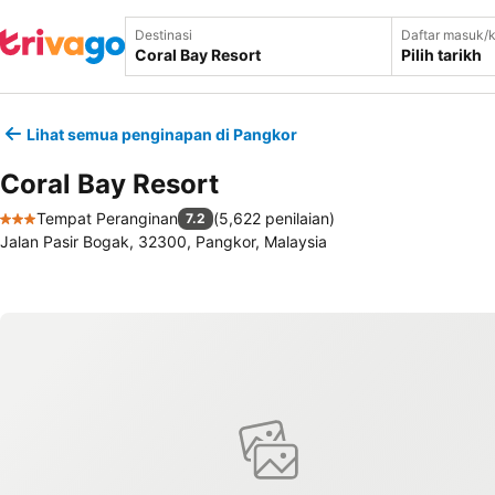
Destinasi
Daftar masuk/k
Pilih tarikh
Lihat semua penginapan di Pangkor
Coral Bay Resort
Tempat Peranginan
(
5,622 penilaian
)
7.2
3 Bintang
Jalan Pasir Bogak, 32300, Pangkor, Malaysia