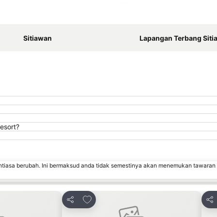
Kembangkan peta
Sitiawan
Lapangan Terbang Siti
esort?
ntiasa berubah. Ini bermaksud anda tidak semestinya akan menemukan tawaran
rit
Tambah ke favorit
Kongsi
Kon