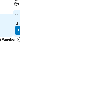
Hawa dingin
Hawa dingin
RM 61
RM 48
dari
dari
Lihat harga di
3 laman
Lihat harga di
7 laman
Lihat harga
Lihat harga
i Pangkor