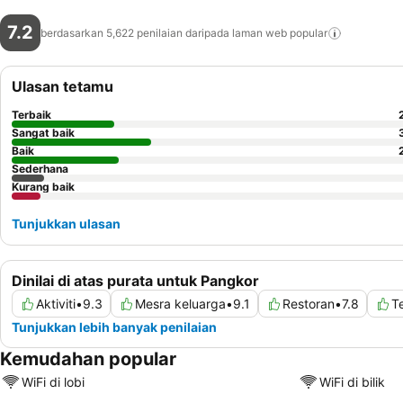
7.2
berdasarkan 5,622 penilaian daripada laman web
popular
Ulasan tetamu
Terbaik
Sangat baik
Baik
Sederhana
Kurang baik
Tunjukkan ulasan
Dinilai di atas purata untuk Pangkor
Aktiviti
•
9.3
Mesra keluarga
•
9.1
Restoran
•
7.8
T
Tunjukkan lebih banyak penilaian
Kemudahan popular
WiFi di lobi
WiFi di bilik