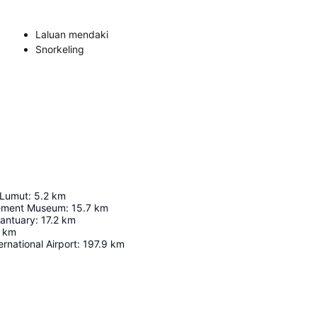
Laluan mendaki
Snorkeling
 Lumut
:
5.2
km
lement Museum
:
15.7
km
Santuary
:
17.2
km
km
rnational Airport
:
197.9
km