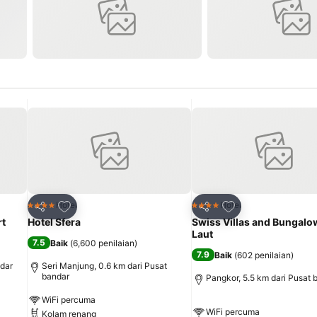
Tambah ke favorit
Tambah ke favori
Hotel
Hotel
4 Bintang
4 Bintang
Kongsi
Kongsi
rt
Hotel Sfera
Swiss Villas and Bungal
Laut
7.5
Baik
(
6,600 penilaian
)
7.9
Baik
(
602 penilaian
)
ndar
Seri Manjung, 0.6 km dari Pusat
bandar
Pangkor, 5.5 km dari Pusat 
WiFi percuma
WiFi percuma
Kolam renang