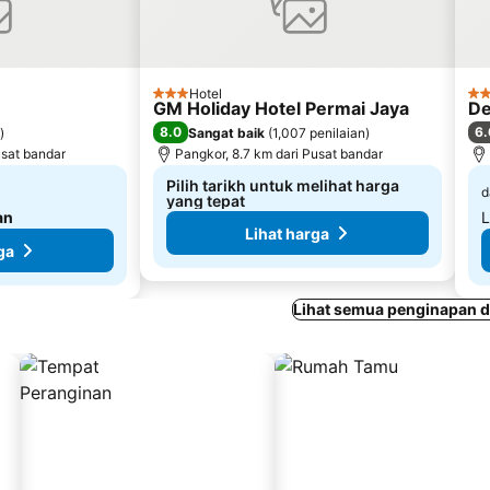
Hotel
3 Bintang
2 B
GM Holiday Hotel Permai Jaya
De
8.0
6.
)
Sangat baik
(
1,007 penilaian
)
usat bandar
Pangkor, 8.7 km dari Pusat bandar
Pilih tarikh untuk melihat harga
d
yang tepat
an
L
Lihat harga
ga
Lihat semua penginapan d