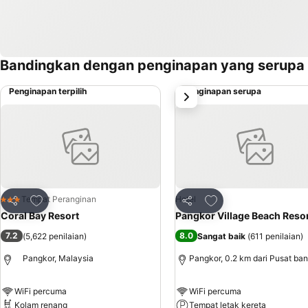
Bandingkan dengan penginapan yang serupa
Penginapan terpilih
Penginapan serupa
next
Tambah ke favorit
Tambah ke favorit
Tempat Peranginan
Hotel
3 Bintang
Kongsi
Kongsi
Coral Bay Resort
Pangkor Village Beach Reso
7.2
8.0
(
5,622 penilaian
)
Sangat baik
(
611 penilaian
)
Pangkor, Malaysia
Pangkor, 0.2 km dari Pusat ba
WiFi percuma
WiFi percuma
Kolam renang
Tempat letak kereta