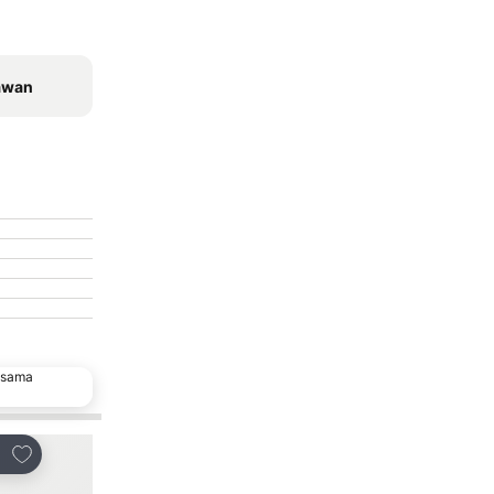
awan
 sama
Tambah ke favorit
Tambah ke favorit
gsi
Kongsi