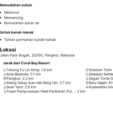
Kemudahan sukan
Meluncur
Memancing
Kemudahan sukan air
Untuk kanak-kanak
Taman permainan kanak-kanak
Lokasi
Jalan Pasir Bogak, 32300, Pangkor, Malaysia
Jarak dari Coral Bay Resort
Tokong Fu Lin Kong
:
1.6
km
Stadium Tldm
Kota Belanda
:
2.1
km
Sitiawan Sett
Pangkor
:
2.2
km
Segari Turtle 
Kilang Satay Ikan Hai Seng Hin
:
2.7
km
Batu Gajah
:
61
Boat Yard
:
2.8
km
Kualanamu Inte
Pusat Pemprosesan Hasil Perikanan Pulau Pangkor
:
3
km