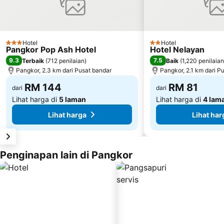
Hotel
Hotel
3 Bintang
2 Bintang
Pangkor Pop Ash Hotel
Hotel Nelayan
9.3
7.5
Terbaik
(
712 penilaian
)
Baik
(
1,220 penilaian
Pangkor, 2.3 km dari Pusat bandar
Pangkor, 2.1 km dari P
RM 144
RM 81
dari
dari
Lihat harga di
5 laman
Lihat harga di
4 lam
Lihat harga
Lihat har
Penginapan lain di Pangkor