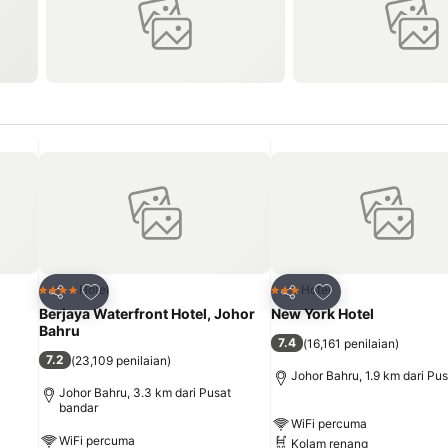
Tambah ke favorit
Tambah ke favori
Hotel
Hotel
4 Bintang
3 Bintang
Kongsi
Kongsi
Berjaya Waterfront Hotel, Johor
New York Hotel
Bahru
7.4
(
16,161 penilaian
)
7.2
(
23,109 penilaian
)
Johor Bahru, 1.9 km dari Pu
Johor Bahru, 3.3 km dari Pusat
bandar
WiFi percuma
WiFi percuma
Kolam renang