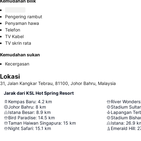
Kemudahan bilik
Pengering rambut
Penyaman hawa
Telefon
TV Kabel
TV skrin rata
Kemudahan sukan
Kecergasan
Lokasi
31, Jalan Kangkar Tebrau, 81100, Johor Bahru, Malaysia
Jarak dari KSL Hot Spring Resort
Kempas Baru
:
4.2
km
River Wonders
Johor Bahru
:
8
km
Stadium Sulta
Istana Besar
:
8.9
km
Lapangan Terb
Bird Paradise
:
14.5
km
Stadium Bisha
Taman Haiwan Singapura
:
15
km
Istana
:
26.9
k
Night Safari
:
15.1
km
Emerald Hill
:
2