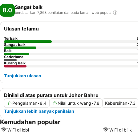
Sangat baik
8.0
berdasarkan 7,868 penilaian daripada laman web
popular
Ulasan tetamu
Terbaik
Sangat baik
Baik
Sederhana
Kurang baik
Tunjukkan ulasan
Dinilai di atas purata untuk Johor Bahru
Pengalaman
•
8.4
Nilai untuk wang
•
7.8
Kebersihan
•
7.3
Tunjukkan lebih banyak penilaian
Kemudahan popular
WiFi di lobi
WiFi di bilik