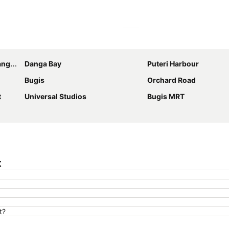
Kembangkan peta
enai
Danga Bay
Puteri Harbour
Bugis
Orchard Road
t
Universal Studios
Bugis MRT
t
t?