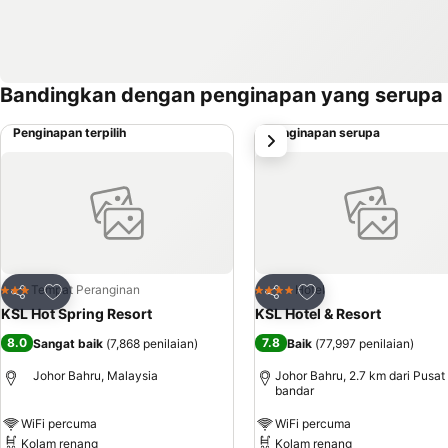
Bandingkan dengan penginapan yang serupa
Penginapan terpilih
Penginapan serupa
next
Tambah ke favorit
Tambah ke favorit
Tempat Peranginan
Hotel
3 Bintang
4 Bintang
Kongsi
Kongsi
KSL Hot Spring Resort
KSL Hotel & Resort
8.0
7.8
Sangat baik
(
7,868 penilaian
)
Baik
(
77,997 penilaian
)
Johor Bahru, Malaysia
Johor Bahru, 2.7 km dari Pusat
bandar
WiFi percuma
WiFi percuma
Kolam renang
Kolam renang