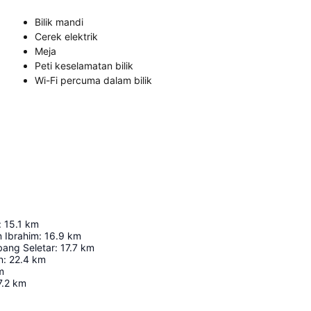
Bilik mandi
Cerek elektrik
Meja
Peti keselamatan bilik
Wi-Fi percuma dalam bilik
:
15.1
km
n Ibrahim
:
16.9
km
ang Seletar
:
17.7
km
n
:
22.4
km
m
7.2
km