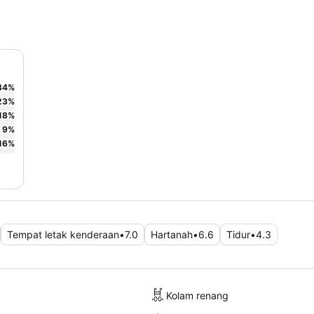
34
%
23
%
18
%
9
%
16
%
Tempat letak kenderaan
•
7.0
Hartanah
•
6.6
Tidur
•
4.3
Kolam renang