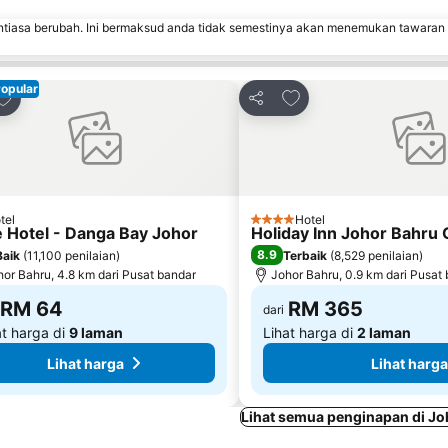
ntiasa berubah. Ini bermaksud anda tidak semestinya akan menemukan tawaran
Popular
Tambah ke favorit
Tambah ke favorit
i
Kongsi
tel
Hotel
tang
4 Bintang
 Hotel - Danga Bay Johor
Holiday Inn Johor Bahru 
8.9
Baik
(
11,100 penilaian
)
Terbaik
(
8,529 penilaian
)
hor Bahru, 4.8 km dari Pusat bandar
Johor Bahru, 0.9 km dari Pusat
RM 64
RM 365
dari
at harga di
9 laman
Lihat harga di
2 laman
Lihat harga
Lihat harga
Lihat semua penginapan di Jo