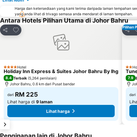
Harga dan ketersediaan yang kami terima daripada laman tempahan se
yang anda lihat di trivago semasa anda mendarat di laman tempahan.
Antara Hotels Pilihan Utama di Johor Bahru
Pilihan 
Tambah ke favorit
Kongsi
Kongs
Hotel
Ho
4 Bintang
2 Bin
Holiday Inn Express & Suites Johor Bahru By Ihg
Tune
8.4
7.9
Terbaik
(
5,264 penilaian
)
Johor Bahru, 0.6 km dari Pusat bandar
Jo
RM 225
dari
dari
Lihat harga di
9 laman
Lih
Lihat harga
Penginapan lain di Johor Bahru