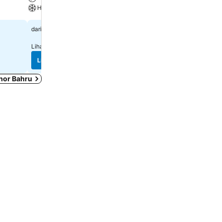
Hawa dingin
Spa
RM 64
RM 194
dari
dari
Lihat harga di
9 laman
Lihat harga di
10 laman
Lihat harga
Lihat harga
hor Bahru