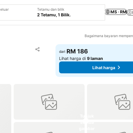
eluar
Tetamu dan bilik
MS · RM
2 Tetamu, 1 Bilik.
Bagaimana bayaran mempeng
Tambah ke favorit
RM 186
dari
Kongsi
Lihat harga di
9 laman
Lihat harga