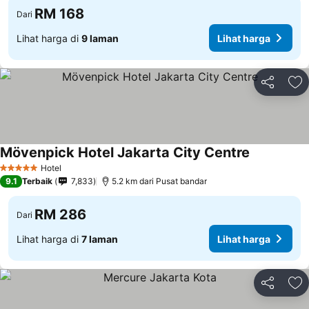
RM 168
Dari
Lihat harga di
9 laman
Lihat harga
Kongsi
Ta
Mövenpick Hotel Jakarta City Centre
Hotel
5 Bintang
9.1
Terbaik
7,833
5.2 km dari Pusat bandar
RM 286
Dari
Lihat harga di
7 laman
Lihat harga
Kongsi
Ta