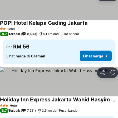
POP! Hotel Kelapa Gading Jakarta
Hotel
2 Bintang
8.7
Terbaik
8,433
9.1 km dari Pusat bandar
RM 56
Dari
Lihat harga di
6 laman
Lihat harga
Kongsi
Ta
Holiday Inn Express Jakarta Wahid Hasyim By Ihg
Hotel
3 Bintang
8.7
Terbaik
7,221
3.5 km dari Pusat bandar