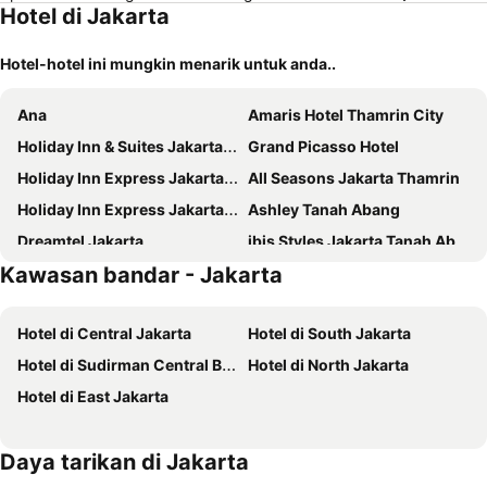
Hotel di Jakarta
Hotel-hotel ini mungkin menarik untuk anda..
Ana
Amaris Hotel Thamrin City
Holiday Inn & Suites Jakarta Gajah Mada By Ihg
Grand Picasso Hotel
Holiday Inn Express Jakarta Wahid Hasyim By Ihg
All Seasons Jakarta Thamrin
Holiday Inn Express Jakarta Menteng By Ihg
Ashley Tanah Abang
Dreamtel Jakarta
ibis Styles Jakarta Tanah Abang
Kawasan bandar - Jakarta
Grand Hyatt Jakarta
Pullman Jakarta Indonesia
Merlynn Park Hotel
Hotel Shalva Jakarta
Hotel di Central Jakarta
Hotel di South Jakarta
Mandarin Oriental, Jakarta
Four Points by Sheraton Jakarta Thamrin
Hotel di Sudirman Central Business District
Hotel di North Jakarta
Ashley Sabang Jakarta
Wyndham Casablanca Jakarta
Hotel di East Jakarta
Arthama Tanah Abang Jakarta
DoubleTree by Hilton Hotel Jakarta - Diponegoro
Hotel Indonesia Kempinski Jakarta
Liberty Hotel Thamrin Jakarta
Daya tarikan di Jakarta
Ashley Wahid Hasyim Jakarta
Kosenda Hotel