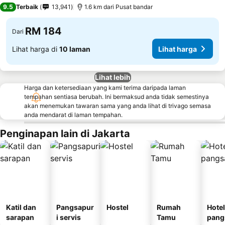
4 Bintang
9.5
Terbaik
13,941
1.6 km dari Pusat bandar
RM 184
Dari
Lihat harga di
10 laman
Lihat harga
Lihat lebih
Harga dan ketersediaan yang kami terima daripada laman
tempahan sentiasa berubah. Ini bermaksud anda tidak semestinya
akan menemukan tawaran sama yang anda lihat di trivago semasa
anda mendarat di laman tempahan.
Penginapan lain di Jakarta
Katil dan
Pangsapur
Hostel
Rumah
Hotel
sarapan
i servis
Tamu
pang