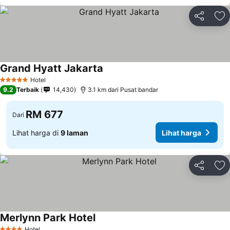
Kongsi
Ta
Grand Hyatt Jakarta
Hotel
5 Bintang
9.2
Terbaik
14,430
3.1 km dari Pusat bandar
RM 677
Dari
Lihat harga di
9 laman
Lihat harga
Kongsi
Ta
Merlynn Park Hotel
Hotel