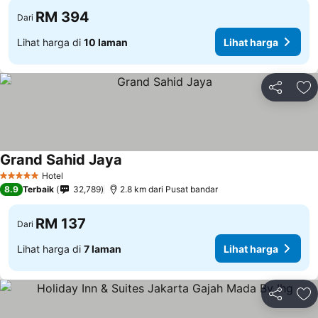
RM 394
Dari
Lihat harga di
10 laman
Lihat harga
Kongsi
Ta
Grand Sahid Jaya
Hotel
5 Bintang
8.9
Terbaik
32,789
2.8 km dari Pusat bandar
RM 137
Dari
Lihat harga di
7 laman
Lihat harga
Kongsi
Ta