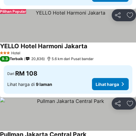
Pilihan Popular
Kongsi
Ta
YELLO Hotel Harmoni Jakarta
Hotel
3 Bintang
9.3
Terbaik
20,836
5.6 km dari Pusat bandar
RM 108
Dari
Lihat harga di
9 laman
Lihat harga
Kongsi
Ta
Pullman Jakarta Central Park