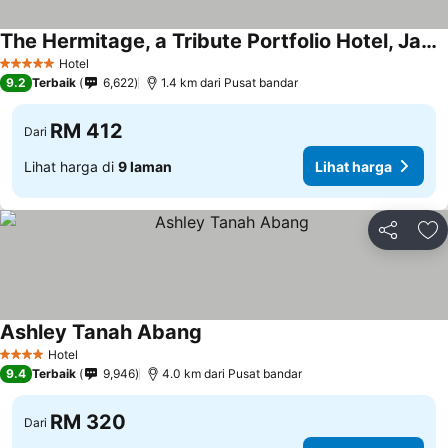
The Hermitage, a Tribute Portfolio Hotel, Jakarta
Hotel
5 Bintang
9.2
Terbaik
6,622
1.4 km dari Pusat bandar
RM 412
Dari
Lihat harga di
9 laman
Lihat harga
Kongsi
Ta
Ashley Tanah Abang
Hotel
4 Bintang
9.4
Terbaik
9,946
4.0 km dari Pusat bandar
RM 320
Dari