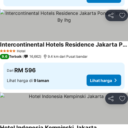
Kongsi
Ta
Intercontinental Hotels Residence Jakarta Pondok Indah By Ihg
Hotel
5 Bintang
9.6
Terbaik
16,662
9.4 km dari Pusat bandar
RM 596
Dari
Lihat harga di
9 laman
Lihat harga
Kongsi
Ta
Hotel Indonesia Kempinski Jakarta