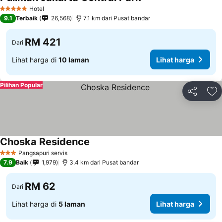
Hotel
5 Bintang
9.1
Terbaik
26,568
7.1 km dari Pusat bandar
RM 421
Dari
Lihat harga di
10 laman
Lihat harga
Pilihan Popular
Kongsi
Ta
Choska Residence
Pangsapuri servis
3 Bintang
7.9
Baik
1,979
3.4 km dari Pusat bandar
RM 62
Dari
Lihat harga di
5 laman
Lihat harga