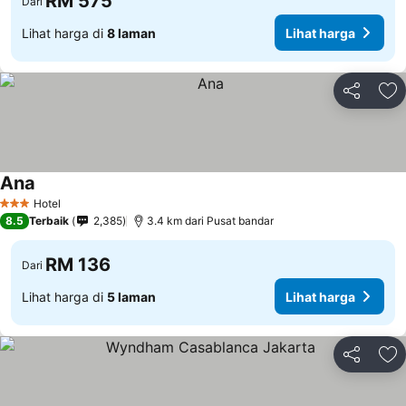
RM 575
Dari
Lihat harga di
8 laman
Lihat harga
Kongsi
Ta
Ana
Hotel
3 Bintang
8.5
Terbaik
2,385
3.4 km dari Pusat bandar
RM 136
Dari
Lihat harga di
5 laman
Lihat harga
Kongsi
Ta