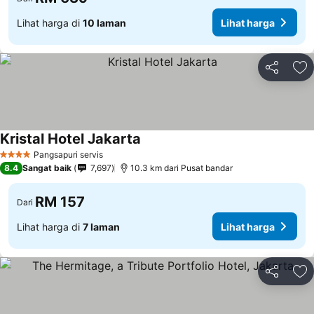
Lihat harga di
10 laman
Lihat harga
Kongsi
Ta
Kristal Hotel Jakarta
Pangsapuri servis
4 Bintang
8.4
Sangat baik
7,697
10.3 km dari Pusat bandar
RM 157
Dari
Lihat harga di
7 laman
Lihat harga
Kongsi
Ta