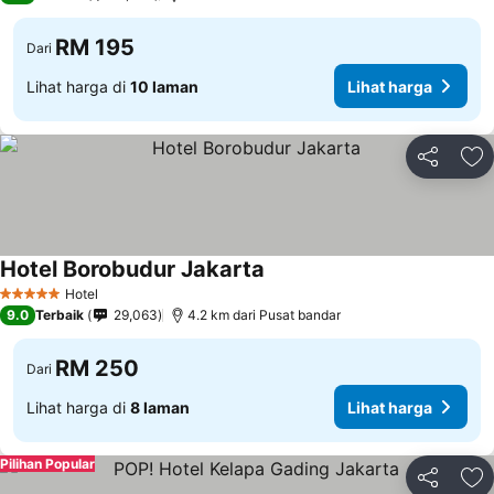
RM 195
Dari
Lihat harga di
10 laman
Lihat harga
Kongsi
Ta
Hotel Borobudur Jakarta
Hotel
5 Bintang
9.0
Terbaik
29,063
4.2 km dari Pusat bandar
RM 250
Dari
Lihat harga di
8 laman
Lihat harga
Pilihan Popular
Kongsi
Ta