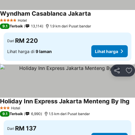
Wyndham Casablanca Jakarta
Hotel
5 Bintang
9.1
Terbaik
13,114
1.9 km dari Pusat bandar
RM 220
Dari
Lihat harga di
9 laman
Lihat harga
Kongsi
Ta
Holiday Inn Express Jakarta Menteng By Ihg
Hotel
3 Bintang
9.1
Terbaik
6,990
1.5 km dari Pusat bandar
RM 137
Dari