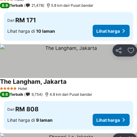
4 Bintang
8.9
Terbaik
21,478
5.8 km dari Pusat bandar
RM 171
Dari
Lihat harga di
10 laman
Lihat harga
Kongsi
Ta
The Langham, Jakarta
Hotel
5 Bintang
9.6
Terbaik
9,754
4.8 km dari Pusat bandar
RM 808
Dari
Lihat harga di
9 laman
Lihat harga