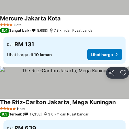
Mercure Jakarta Kota
Hotel
4 Bintang
8.4
Sangat baik
8,688
7.3 km dari Pusat bandar
RM 131
Dari
Lihat harga di
10 laman
Lihat harga
Kongsi
Ta
The Ritz-Carlton Jakarta, Mega Kuningan
Hotel
5 Bintang
9.3
Terbaik
17,358
3.0 km dari Pusat bandar
RM 639
Dari