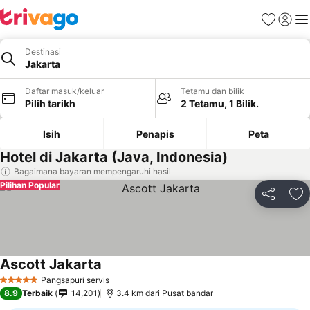
Kegemara
Daftar
Me
Destinasi
Jakarta
Daftar masuk/keluar
Tetamu dan bilik
Pilih tarikh
2 Tetamu, 1 Bilik.
Isih
Penapis
Peta
Hotel di Jakarta (Java, Indonesia)
Bagaimana bayaran mempengaruhi hasil
Pilihan Popular
Kongsi
Ta
Ascott Jakarta
Pangsapuri servis
5 Bintang
8.9
Terbaik
14,201
3.4 km dari Pusat bandar