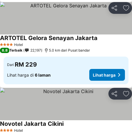
Kongsi
Ta
ARTOTEL Gelora Senayan Jakarta
Hotel
4 Bintang
8.8
Terbaik
22,197
5.0 km dari Pusat bandar
RM 229
Dari
Lihat harga di
6 laman
Lihat harga
Kongsi
Ta
Novotel Jakarta Cikini
Hotel