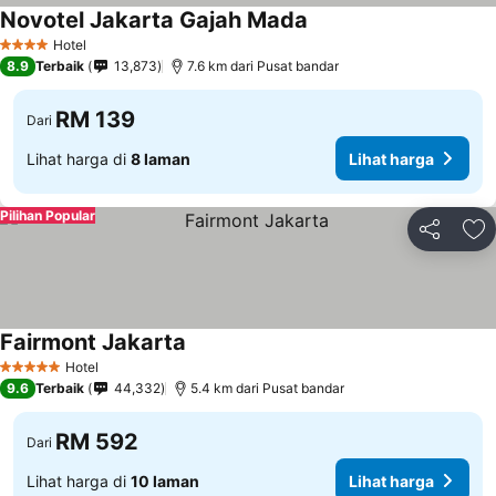
Novotel Jakarta Gajah Mada
Hotel
4 Bintang
8.9
Terbaik
13,873
7.6 km dari Pusat bandar
RM 139
Dari
Lihat harga di
8 laman
Lihat harga
Pilihan Popular
Kongsi
Ta
Fairmont Jakarta
Hotel
5 Bintang
9.6
Terbaik
44,332
5.4 km dari Pusat bandar
RM 592
Dari
Lihat harga di
10 laman
Lihat harga