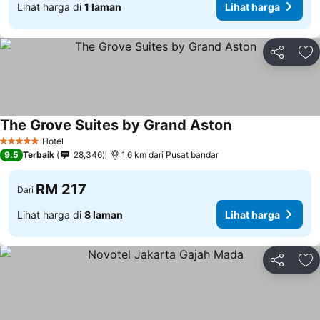
Lihat harga di
1 laman
Lihat harga
Kongsi
Ta
The Grove Suites by Grand Aston
Hotel
5 Bintang
9.5
Terbaik
28,346
1.6 km dari Pusat bandar
RM 217
Dari
Lihat harga di
8 laman
Lihat harga
Kongsi
Ta