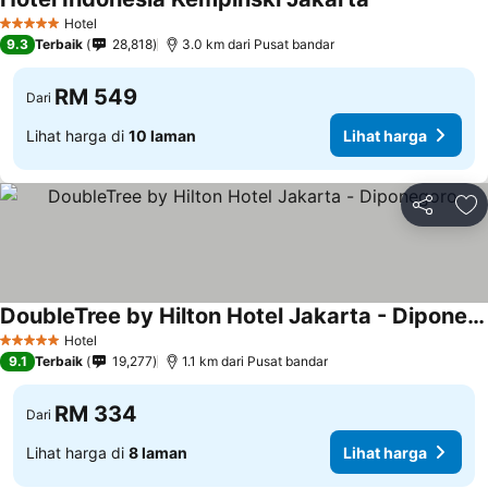
Hotel
5 Bintang
9.3
Terbaik
28,818
3.0 km dari Pusat bandar
RM 549
Dari
Lihat harga di
10 laman
Lihat harga
Kongsi
Ta
DoubleTree by Hilton Hotel Jakarta - Diponegoro
Hotel
5 Bintang
9.1
Terbaik
19,277
1.1 km dari Pusat bandar
RM 334
Dari
Lihat harga di
8 laman
Lihat harga