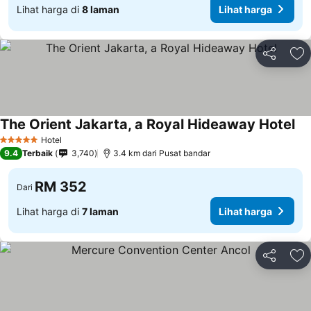
Lihat harga di
8 laman
Lihat harga
Kongsi
Ta
The Orient Jakarta, a Royal Hideaway Hotel
Hotel
5 Bintang
9.4
Terbaik
3,740
3.4 km dari Pusat bandar
RM 352
Dari
Lihat harga di
7 laman
Lihat harga
Kongsi
Ta