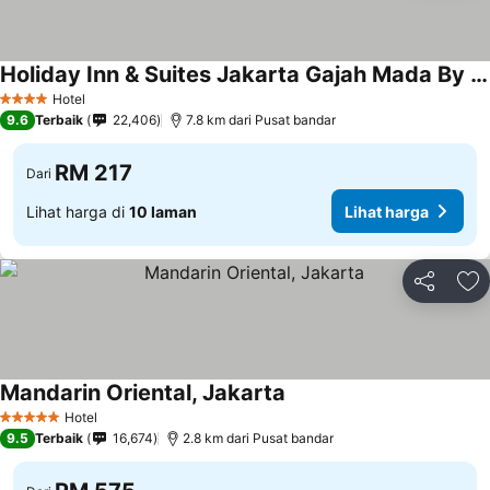
Holiday Inn & Suites Jakarta Gajah Mada By Ihg
Hotel
4 Bintang
9.6
Terbaik
22,406
7.8 km dari Pusat bandar
RM 217
Dari
Lihat harga di
10 laman
Lihat harga
Kongsi
Ta
Mandarin Oriental, Jakarta
Hotel
5 Bintang
9.5
Terbaik
16,674
2.8 km dari Pusat bandar