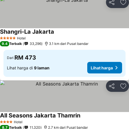
Kongsi
Ta
Shangri-La Jakarta
Hotel
5 Bintang
9.4
Terbaik
33,296
3.1 km dari Pusat bandar
RM 473
Dari
Lihat harga di
9 laman
Lihat harga
Kongsi
Ta
All Seasons Jakarta Thamrin
Hotel
4 Bintang
8.7
Terbaik
11,320
2.7 km dari Pusat bandar