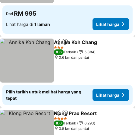
RM 995
Dari
Lihat harga di
1 laman
Lihat harga
Annika Koh Chang
Kongsi
Tambah ke favorit
Lihat ha
3 Bintang
8.6
Terbaik
5,384
0.6 km dari pantai
Pilih tarikh untuk melihat harga yang
Lihat harga
tepat
Klong Prao Resort
Kongsi
Tambah ke favorit
Lihat ha
4 Bintang
8.6
Terbaik
6,293
0.5 km dari pantai