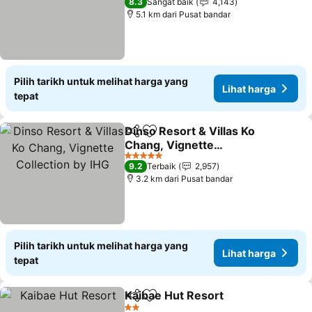
8.3
Sangat baik
4,143
5.1 km dari Pusat bandar
Pilih tarikh untuk melihat harga yang
Lihat harga
tepat
Dinso Resort & Villas Ko
Kongsi
Tambah ke favorit
Chang, Vignette
Collection by IHG
Lihat harga
5 Bintang
9.2
Terbaik
2,957
3.2 km dari Pusat bandar
Pilih tarikh untuk melihat harga yang
Lihat harga
tepat
Kaibae Hut Resort
Kongsi
Tambah ke favorit
Lihat ha