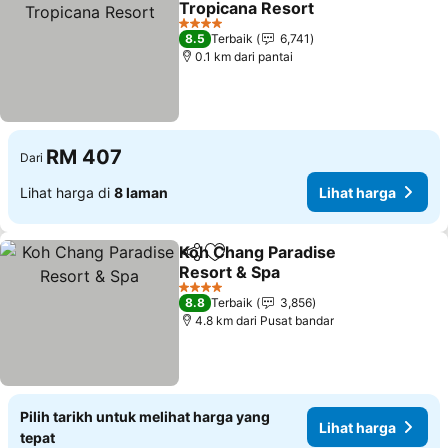
Tropicana Resort
Lihat harga
4 Bintang
8.5
Terbaik
6,741
0.1 km dari pantai
RM 407
Dari
Lihat harga di
8 laman
Lihat harga
Koh Chang Paradise
Kongsi
Tambah ke favorit
Resort & Spa
Lihat harga
4 Bintang
8.8
Terbaik
3,856
4.8 km dari Pusat bandar
Pilih tarikh untuk melihat harga yang
Lihat harga
tepat