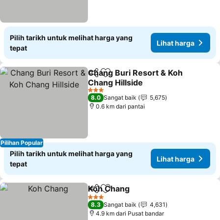
Pilih tarikh untuk melihat harga yang
Lihat harga
tepat
Chang Buri Resort & Koh
Kongsi
Tambah ke favorit
Chang Hillside
Lihat harga
3 Bintang
8.0
Sangat baik
5,675
0.6 km dari pantai
Pilihan Popular
Pilih tarikh untuk melihat harga yang
Lihat harga
tepat
Koh Chang
Kongsi
Tambah ke favorit
Lihat harga
3 Bintang
8.3
Sangat baik
4,631
4.9 km dari Pusat bandar