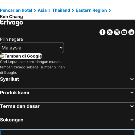
Yala, Southern Region Hotels
Songkhla, Southern Region Hotels
Pencarian hotel
Asia
Thailand
Eastern Region
Ao Nang, Southern Region Hotels
Satun, Southern Region Hotels
Koh Chang
Koh Lipe, Southern Region Hotels
Facebook
Twitter
Insta
Yo
Pilih negara
Tambah di Google
Cari keputusan kami dengan mudah:
tambah trivago sebagai sumber pilihan
di Google.
Syarikat
Produk kami
Terma dan dasar
Sokongan