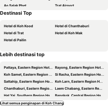
Ao Salak Phet
Trat Airport
Destinasi Top
Moo Baan Ao Salad
Nam Tok Khlong Chao
Hotel di Koh Kood
Hotel di Chanthaburi
Hotel di Trat
Hotel di Koh Mak
Hotel di Pailin
Lebih destinasi top
Pattaya, Eastern Region Hotels
Rayong, Eastern Region Hotels
Koh Samet, Eastern Region Hotels
Si Racha, Eastern Region Hotels
Sattahip, Eastern Region Hotels
Koh Larn, Eastern Region Hotels
Chanthaburi, Eastern Region Hotels
Laem Chabang, Eastern Region Hotels
Hat Yai, Southern Region Hotels
Bangkok, Central Region Hotels
Patong Beach, Southern Region Hotels
Krabi, Southern Region Hotels
Lihat semua penginapan di Koh Chang