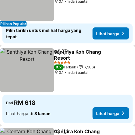
0.1 km dari pantai
Pilihan Popular
Pilih tarikh untuk melihat harga yang
Lihat harga
tepat
Santhiya Koh Chang
Kongsi
Tambah ke favorit
Resort
Lihat harga
5 Bintang
9.2
Terbaik
7,506
0.1 km dari pantai
RM 618
Dari
Lihat harga di
8 laman
Lihat harga
Centara Koh Chang
Kongsi
Tambah ke favorit