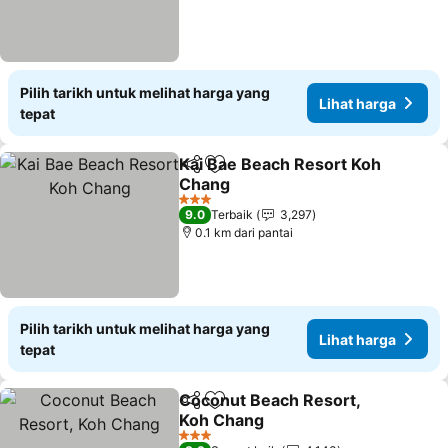
Pilih tarikh untuk melihat harga yang
Lihat harga
tepat
Kai Bae Beach Resort Koh
Kongsi
Tambah ke favorit
Chang
Lihat harga
3 Bintang
9.0
Terbaik
3,297
0.1 km dari pantai
Pilih tarikh untuk melihat harga yang
Lihat harga
tepat
Coconut Beach Resort,
Kongsi
Tambah ke favorit
Koh Chang
Lihat harga
3 Bintang