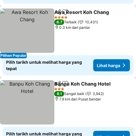
Awa Resort Koh Chang
Kongsi
Tambah ke favorit
Lih
4 Bintang
8.7
Terbaik
10,431
0.3 km dari pantai
Pilihan Popular
Pilih tarikh untuk melihat harga yang
Lihat harga
tepat
Banpu Koh Chang Hotel
Kongsi
Tambah ke favorit
Li
3 Bintang
8.1
Sangat baik
3,942
7.9 km dari Pusat bandar
Pilih tarikh untuk melihat harga yang