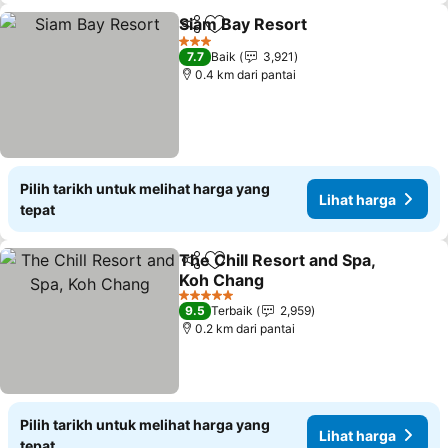
Siam Bay Resort
Kongsi
Tambah ke favorit
Lihat harg
3 Bintang
7.7
Baik
3,921
0.4 km dari pantai
Pilih tarikh untuk melihat harga yang
Lihat harga
tepat
The Chill Resort and Spa,
Kongsi
Tambah ke favorit
Koh Chang
Lihat harga
5 Bintang
9.5
Terbaik
2,959
0.2 km dari pantai
Pilih tarikh untuk melihat harga yang
Lihat harga
tepat