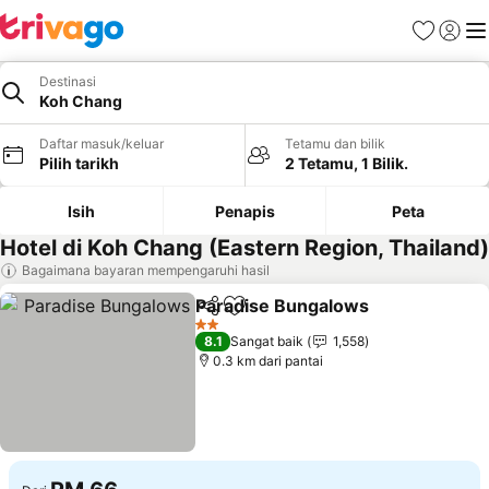
Kegemara
Daftar
Me
Destinasi
Koh Chang
Daftar masuk/keluar
Tetamu dan bilik
Pilih tarikh
2 Tetamu, 1 Bilik.
Isih
Penapis
Peta
Hotel di Koh Chang (Eastern Region, Thailand)
Bagaimana bayaran mempengaruhi hasil
Paradise Bungalows
Kongsi
Tambah ke favorit
Lihat 
2 Bintang
8.1
Sangat baik
1,558
0.3 km dari pantai