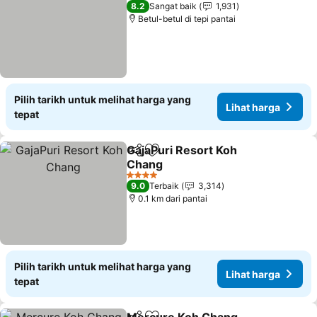
2 Bintang
8.2
Sangat baik
1,931
Betul-betul di tepi pantai
Pilih tarikh untuk melihat harga yang
Lihat harga
tepat
GajaPuri Resort Koh
Kongsi
Tambah ke favorit
Chang
Lihat harga
4 Bintang
9.0
Terbaik
3,314
0.1 km dari pantai
Pilih tarikh untuk melihat harga yang
Lihat harga
tepat