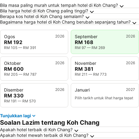
Soalan Lazim tentang Koh Chang
Bila masa paling murah untuk tempah hotel di Koh Chang?
Bila harga hotel di Koh Chang paling tinggi?
Berapa kos hotel di Koh Chang semalam?
Bagaimana harga hotel di Koh Chang berubah sepanjang tahun?
Ogos
2026
September
2026
RM 192
RM 168
RM 105
—
RM 391
RM 97
—
RM 269
Oktober
2026
November
2026
RM 600
RM 381
RM 205
—
RM 787
RM 211
—
RM 773
Disember
2026
Januari
2027
RM 330
Pilih tarikh untuk lihat harga tepat
RM 191
—
RM 570
Tunjukkan lagi
Soalan Lazim tentang Koh Chang
Apakah hotel terbaik di Koh Chang?
Apakah hotel mewah terbaik di Koh Chang?