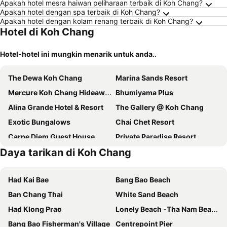
Apakah hotel mesra haiwan peliharaan terbaik di Koh Chang?
Apakah hotel dengan spa terbaik di Koh Chang?
Apakah hotel dengan kolam renang terbaik di Koh Chang?
Hotel di Koh Chang
Hotel-hotel ini mungkin menarik untuk anda..
The Dewa Koh Chang
Marina Sands Resort
Mercure Koh Chang Hideaway
Bhumiyama Plus
Alina Grande Hotel & Resort
The Gallery @ Koh Chang
Exotic Bungalows
Chai Chet Resort
Carpe Diem Guest House
Private Paradise Resort
Daya tarikan di Koh Chang
The Retreat Koh Chang
Islanda
THARA PHLU BUNGALOWS Koh Chang
Mai Pen Rai Guesthouse
Had Kai Bae
Bang Bao Beach
Klong Kloi Cottage
Ban Chang Thai
White Sand Beach
Had Klong Prao
Lonely Beach -Tha Nam Beach
Bang Bao Fisherman's Village
Centrepoint Pier