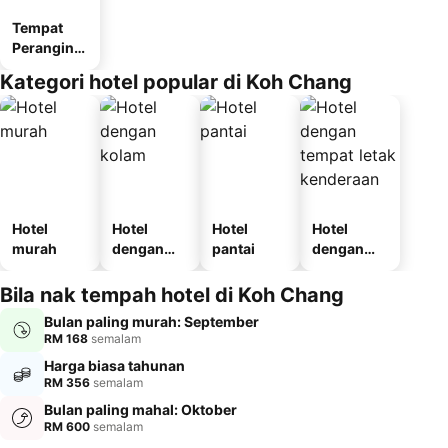
Tempat
Perangina
n
Kategori hotel popular di Koh Chang
Hotel
Hotel
Hotel
Hotel
murah
dengan
pantai
dengan
kolam
tempat
letak
Bila nak tempah hotel di Koh Chang
kenderaan
Bulan paling murah: September
RM 168
semalam
Harga biasa tahunan
RM 356
semalam
Bulan paling mahal: Oktober
RM 600
semalam