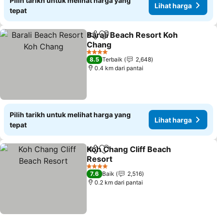
Pilih tarikh untuk melihat harga yang
Lihat harga
tepat
Barali Beach Resort Koh
Kongsi
Tambah ke favorit
Chang
Lihat harga
4 Bintang
8.5
Terbaik
2,648
0.4 km dari pantai
Pilih tarikh untuk melihat harga yang
Lihat harga
tepat
Koh Chang Cliff Beach
Kongsi
Tambah ke favorit
Resort
Lihat harga
4 Bintang
7.6
Baik
2,516
0.2 km dari pantai