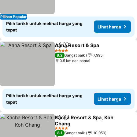
Pilihan Popular
Pilih tarikh untuk melihat harga yang
Lihat harga
tepat
Aana Resort & Spa
Kongsi
Tambah ke favorit
Lihat h
4 Bintang
8.2
Sangat baik
7,995
0.5 km dari pantai
Pilih tarikh untuk melihat harga yang
Lihat harga
tepat
Kacha Resort & Spa, Koh
Kongsi
Tambah ke favorit
Chang
Lihat harga
4 Bintang
8.1
Sangat baik
10,950