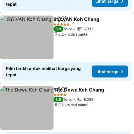
Lihat harga
tepat
SYLVAN Koh Chang
Kongsi
Tambah ke favorit
Lihat 
5 Bintang
8.9
Terbaik
6,932
0.2 km dari pantai
Pilih tarikh untuk melihat harga yang
Lihat harga
tepat
The Dewa Koh Chang
Kongsi
Tambah ke favorit
Liha
4 Bintang
8.9
Terbaik
8,082
0.2 km dari pantai