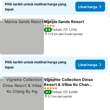
Pilih tarikh untuk melihat harga yang
Lihat harga
tepat
Marina Sands Resort
Kongsi
Tambah ke favorit
Lihat
4 Bintang
8.6
Terbaik
1,355
11.5 km dari Pusat bandar
Pilih tarikh untuk melihat harga yang
Lihat harga
tepat
Vignette Collection Dinso
Kongsi
Tambah ke favorit
Resort & Villas Ko Chang
By Ihg
Lihat harga
5 Bintang
9.1
Terbaik
6,088
0.1 km dari pantai