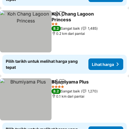
Koh Chang Lagoon
Kongsi
Tambah ke favorit
Princess
Lihat harga
2 Bintang
8.2
Sangat baik
1,485
0.2 km dari pantai
Pilih tarikh untuk melihat harga yang
Lihat harga
tepat
Bhumiyama Plus
Kongsi
Tambah ke favorit
Lihat har
4 Bintang
8.2
Sangat baik
1,270
0.1 km dari pantai