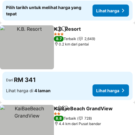
Pilih tarikh untuk melihat harga yang
Lihat harga
tepat
K.B. Resort
Kongsi
Tambah ke favorit
Lihat harga
3 Bintang
8.7
Terbaik
2,649
0.2 km dari pantai
RM 341
Dari
Lihat harga di
4 laman
Lihat harga
KaiBaeBeach GrandView
Kongsi
Tambah ke favorit
L
2 Bintang
8.8
Terbaik
728
4.4 km dari Pusat bandar