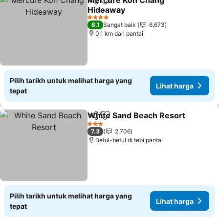
Mercure Koh Chang
Kongsi
Tambah ke favorit
Hideaway
Lihat harga
4 Bintang
8.1
Sangat baik
6,673
0.1 km dari pantai
Pilih tarikh untuk melihat harga yang
Lihat harga
tepat
White Sand Beach Resort
Kongsi
Tambah ke favorit
3 Bintang
7.3
2,706
Betul-betul di tepi pantai
Pilih tarikh untuk melihat harga yang
Lihat harga
tepat