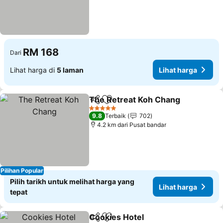
RM 168
Dari
Lihat harga di
5 laman
Lihat harga
The Retreat Koh Chang
Kongsi
Tambah ke favorit
Li
5 Bintang
9.8
Terbaik
702
4.2 km dari Pusat bandar
Pilihan Popular
Pilih tarikh untuk melihat harga yang
Lihat harga
tepat
Cookies Hotel
Kongsi
Tambah ke favorit
Lihat harga