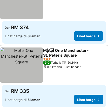
RM 374
Dari
Lihat harga di
8 laman
Lihat harga
Motel One Manchester-
Kongsi
Tambah ke favorit
St. Peter's Square
Lihat harga
3 Bintang
9.0
Terbaik
20,144
0.5 km dari Pusat bandar
RM 335
Dari
Lihat harga di
5 laman
Lihat harga