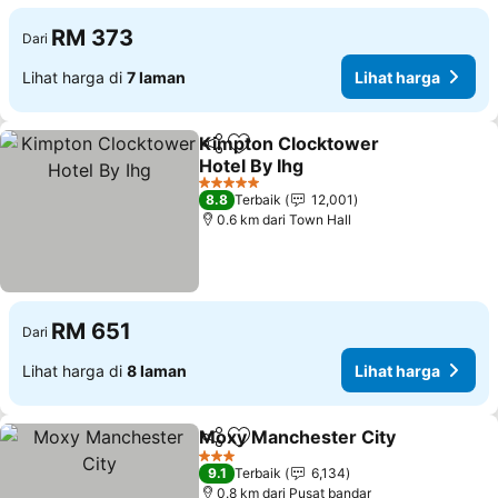
RM 373
Dari
Lihat harga di
7 laman
Lihat harga
Kimpton Clocktower
Kongsi
Tambah ke favorit
Hotel By Ihg
Lihat harga
5 Bintang
8.8
Terbaik
12,001
0.6 km dari Town Hall
RM 651
Dari
Lihat harga di
8 laman
Lihat harga
Moxy Manchester City
Kongsi
Tambah ke favorit
Lih
3 Bintang
9.1
Terbaik
6,134
0.8 km dari Pusat bandar