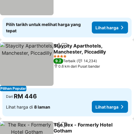
Pilih tarikh untuk melihat harga yang
Lihat harga
tepat
Staycity Aparthotels,
Kongsi
Tambah ke favorit
Manchester, Piccadilly
Lihat harga
4 Bintang
9.2
Terbaik
14,234
0.6 km dari Pusat bandar
Pilihan Popular
RM 446
Dari
Lihat harga di
8 laman
Lihat harga
The Rex - Formerly Hotel
Kongsi
Tambah ke favorit
Gotham