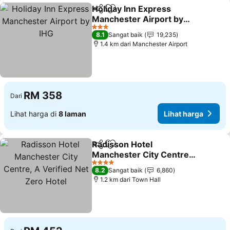
Holiday Inn Express
Kongsi
Tambah ke favorit
Manchester Airport by
IHG
Lihat harga
3 Bintang
8.1
Sangat baik
19,235
1.4 km dari Manchester Airport
RM 358
Dari
Lihat harga di
8 laman
Lihat harga
Radisson Hotel
Kongsi
Tambah ke favorit
Manchester City Centre,
A Verified Net Zero Hotel
Lihat harga
4 Bintang
8.2
Sangat baik
6,860
1.2 km dari Town Hall