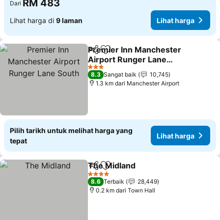
RM 483
Dari
Lihat harga di
9 laman
Lihat harga
Premier Inn Manchester
Kongsi
Tambah ke favorit
Airport Runger Lane
South
Lihat harga
3 Bintang
8.3
Sangat baik
10,745
1.3 km dari Manchester Airport
Pilih tarikh untuk melihat harga yang
Lihat harga
tepat
The Midland
Kongsi
Tambah ke favorit
Lihat harga
4 Bintang
8.6
Terbaik
28,449
0.2 km dari Town Hall