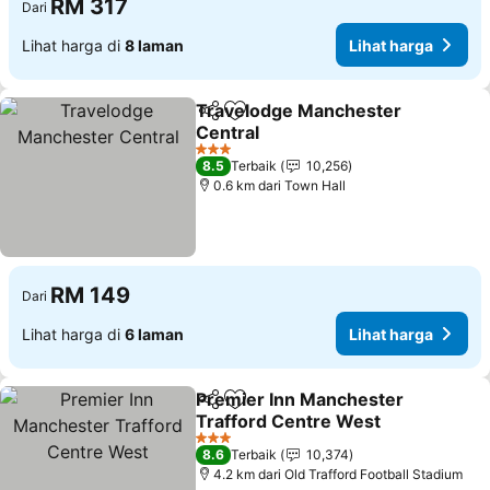
RM 317
Dari
Lihat harga di
8 laman
Lihat harga
Travelodge Manchester
Kongsi
Tambah ke favorit
Central
Lihat harga
3 Bintang
8.5
Terbaik
10,256
0.6 km dari Town Hall
RM 149
Dari
Lihat harga di
6 laman
Lihat harga
Premier Inn Manchester
Kongsi
Tambah ke favorit
Trafford Centre West
Lihat harga
3 Bintang
8.6
Terbaik
10,374
4.2 km dari Old Trafford Football Stadium