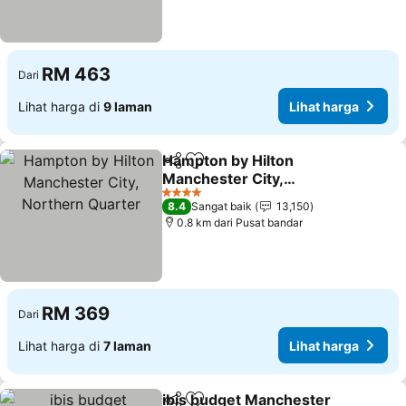
RM 463
Dari
Lihat harga di
9 laman
Lihat harga
Hampton by Hilton
Kongsi
Tambah ke favorit
Manchester City,
Northern Quarter
Lihat harga
4 Bintang
8.4
Sangat baik
13,150
0.8 km dari Pusat bandar
RM 369
Dari
Lihat harga di
7 laman
Lihat harga
ibis budget Manchester