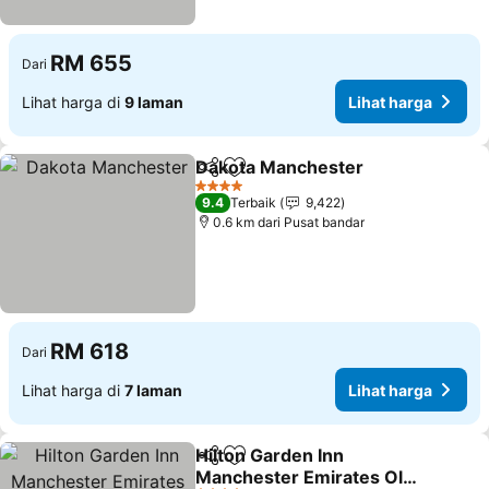
RM 655
Dari
Lihat harga di
9 laman
Lihat harga
Dakota Manchester
Kongsi
Tambah ke favorit
Lihat 
4 Bintang
9.4
Terbaik
9,422
0.6 km dari Pusat bandar
RM 618
Dari
Lihat harga di
7 laman
Lihat harga
Hilton Garden Inn
Kongsi
Tambah ke favorit
Manchester Emirates Old