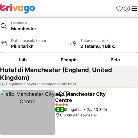
Kegemara
Daftar
Me
Destinasi
Manchester
Daftar masuk/keluar
Tetamu dan bilik
Pilih tarikh
2 Tetamu, 1 Bilik.
Isih
Penapis
Peta
Hotel di Manchester (England, United
Kingdom)
Bagaimana bayaran mempengaruhi hasil
a&o Manchester City
Kongsi
Tambah ke favorit
Centre
Lihat harga
4 Bintang
8.2
Sangat baik
10,899
0.3 km dari Town Hall