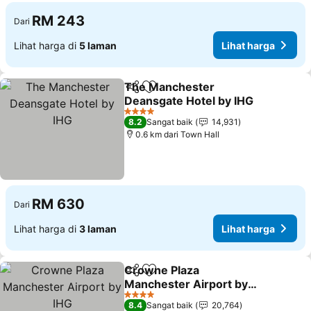
RM 243
Dari
Lihat harga di
5 laman
Lihat harga
The Manchester
Kongsi
Tambah ke favorit
Deansgate Hotel by IHG
Lihat harga
4 Bintang
8.2
Sangat baik
14,931
0.6 km dari Town Hall
RM 630
Dari
Lihat harga di
3 laman
Lihat harga
Crowne Plaza
Kongsi
Tambah ke favorit
Manchester Airport by
IHG
Lihat harga
4 Bintang
8.4
Sangat baik
20,764