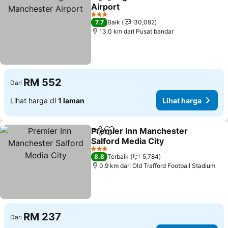
Kongsi
Tambah ke favorit
Airport
Lihat harga
3 Bintang
7.7
Baik
30,092
13.0 km dari Pusat bandar
RM 552
Dari
Lihat harga di
1 laman
Lihat harga
Premier Inn Manchester
Kongsi
Tambah ke favorit
Salford Media City
Lihat harga
3 Bintang
8.8
Terbaik
5,784
0.9 km dari Old Trafford Football Stadium
RM 237
Dari