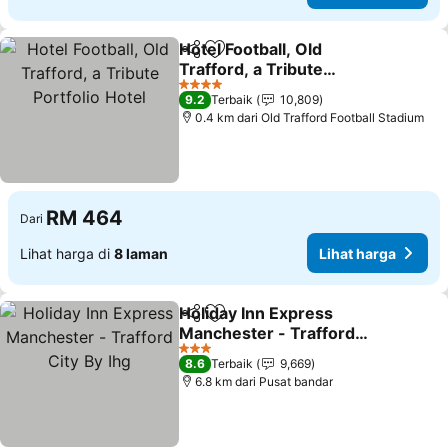
Hotel Football, Old
Kongsi
Tambah ke favorit
Trafford, a Tribute
Portfolio Hotel
Lihat harga
4 Bintang
9.2
Terbaik
10,809
0.4 km dari Old Trafford Football Stadium
RM 464
Dari
Lihat harga di
8 laman
Lihat harga
Holiday Inn Express
Kongsi
Tambah ke favorit
Manchester - Trafford
City By Ihg
Lihat harga
3 Bintang
8.6
Terbaik
9,669
6.8 km dari Pusat bandar