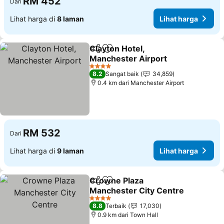
RM 452
Dari
Lihat harga di
8 laman
Lihat harga
Clayton Hotel,
Kongsi
Tambah ke favorit
Manchester Airport
Lihat harga
4 Bintang
8.2
Sangat baik
34,859
0.4 km dari Manchester Airport
RM 532
Dari
Lihat harga di
9 laman
Lihat harga
Crowne Plaza
Kongsi
Tambah ke favorit
Manchester City Centre
Lihat harga
4 Bintang
8.8
Terbaik
17,030
0.9 km dari Town Hall