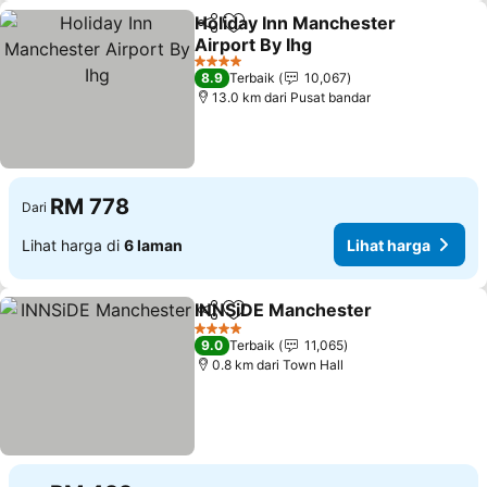
Holiday Inn Manchester
Kongsi
Tambah ke favorit
Airport By Ihg
Lihat harga
4 Bintang
8.9
Terbaik
10,067
13.0 km dari Pusat bandar
RM 778
Dari
Lihat harga di
6 laman
Lihat harga
INNSiDE Manchester
Kongsi
Tambah ke favorit
Lihat
4 Bintang
9.0
Terbaik
11,065
0.8 km dari Town Hall