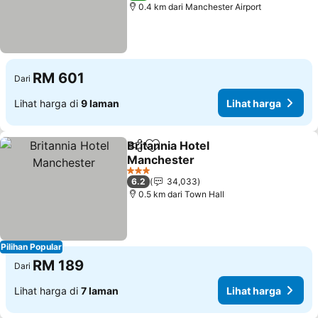
0.4 km dari Manchester Airport
RM 601
Dari
Lihat harga di
9 laman
Lihat harga
Britannia Hotel
Kongsi
Tambah ke favorit
Manchester
Lihat harga
3 Bintang
6.2
34,033
0.5 km dari Town Hall
Pilihan Popular
RM 189
Dari
Lihat harga di
7 laman
Lihat harga