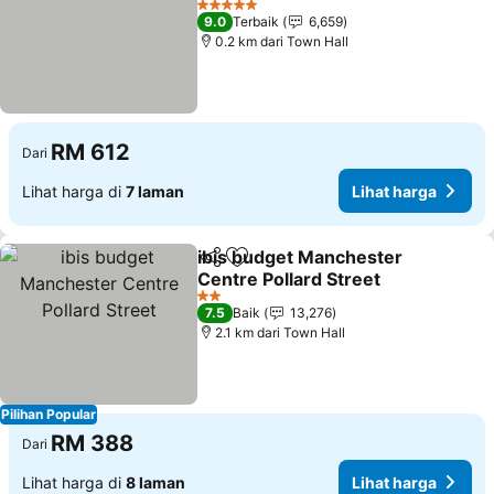
Lihat harga
5 Bintang
9.0
Terbaik
6,659
0.2 km dari Town Hall
RM 612
Dari
Lihat harga di
7 laman
Lihat harga
ibis budget Manchester
Kongsi
Tambah ke favorit
Centre Pollard Street
Lihat harga
2 Bintang
7.5
Baik
13,276
2.1 km dari Town Hall
Pilihan Popular
RM 388
Dari
Lihat harga di
8 laman
Lihat harga