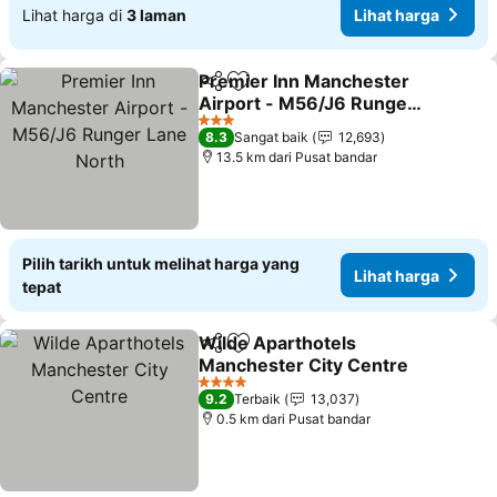
Lihat harga di
3 laman
Lihat harga
Premier Inn Manchester
Kongsi
Tambah ke favorit
Airport - M56/J6 Runger
Lane North
Lihat harga
3 Bintang
8.3
Sangat baik
12,693
13.5 km dari Pusat bandar
Pilih tarikh untuk melihat harga yang
Lihat harga
tepat
Wilde Aparthotels
Kongsi
Tambah ke favorit
Manchester City Centre
Lihat harga
4 Bintang
9.2
Terbaik
13,037
0.5 km dari Pusat bandar