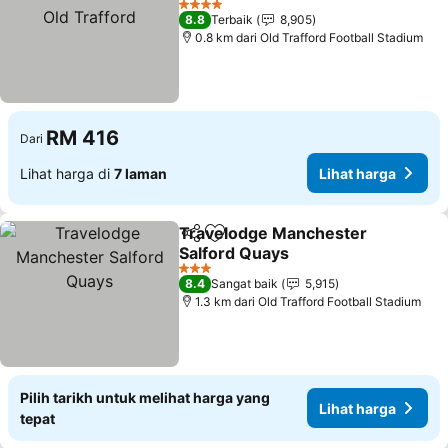
Trafford
Lihat harga
4 Bintang
8.8
Terbaik
8,905
0.8 km dari Old Trafford Football Stadium
RM 416
Dari
Lihat harga di
7 laman
Lihat harga
Travelodge Manchester
Kongsi
Tambah ke favorit
Salford Quays
Lihat harga
3 Bintang
8.4
Sangat baik
5,915
1.3 km dari Old Trafford Football Stadium
Pilih tarikh untuk melihat harga yang
Lihat harga
tepat