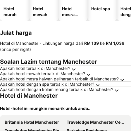
Hotel
Hotel
Hotel
Hotel spa
Hotel
murah
mewah
mesra
deng
haiwan
temp
kesayanga
letak
Julat harga
n
kend
Hotel di Manchester -
Linkungan harga
dari
‎RM 139
ke
‎RM 1,036
(price per night)
Soalan Lazim tentang Manchester
Apakah hotel terbaik di Manchester?
Apakah hotel mewah terbaik di Manchester?
Apakah hotel mesra haiwan peliharaan terbaik di Manchester?
Apakah hotel dengan spa terbaik di Manchester?
Apakah hotel dengan kolam renang terbaik di Manchester?
Hotel di Manchester
Hotel-hotel ini mungkin menarik untuk anda..
Britannia Hotel Manchester
Travelodge Manchester Central Arena
Travelodge Manchester Piccadilly
Parkview Residence