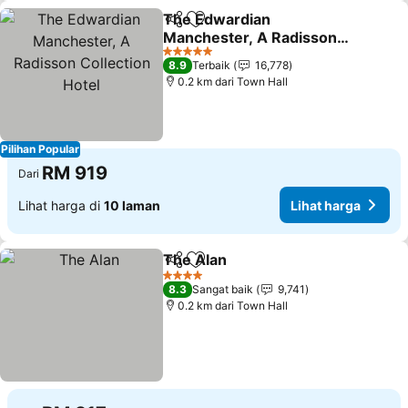
The Edwardian
Kongsi
Tambah ke favorit
Manchester, A Radisson
Collection Hotel
Lihat harga
5 Bintang
8.9
Terbaik
16,778
0.2 km dari Town Hall
Pilihan Popular
RM 919
Dari
Lihat harga di
10 laman
Lihat harga
The Alan
Kongsi
Tambah ke favorit
Lihat harga
4 Bintang
8.3
Sangat baik
9,741
0.2 km dari Town Hall