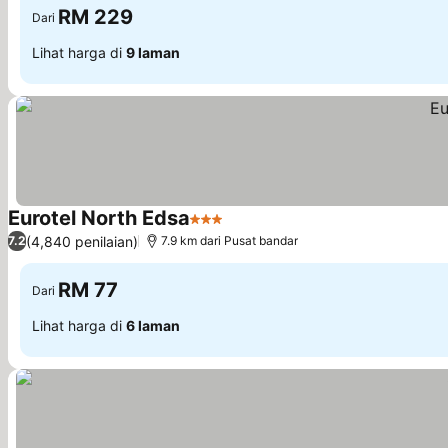
RM 229
Dari
Lihat harga di
9 laman
Eurotel North Edsa
3 Bintang
(4,840 penilaian)
7.2
7.9 km dari Pusat bandar
RM 77
Dari
Lihat harga di
6 laman