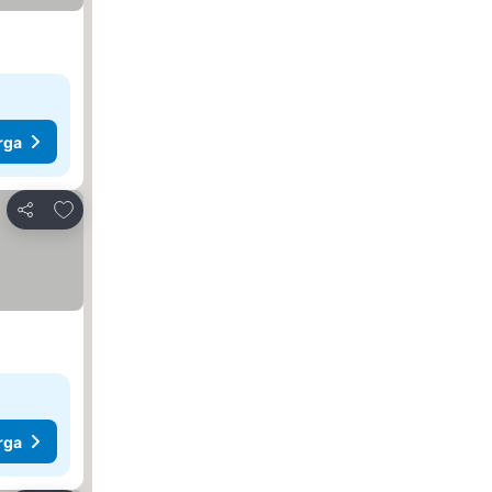
rga
Tambah ke favorit
Kongsi
rga