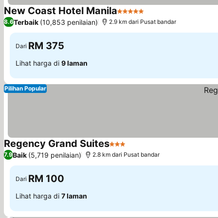
New Coast Hotel Manila
5 Bintang
Terbaik
(10,853 penilaian)
8.6
2.9 km dari Pusat bandar
RM 375
Dari
Lihat harga di
9 laman
Pilihan Popular
Regency Grand Suites
3 Bintang
Baik
(5,719 penilaian)
7.9
2.8 km dari Pusat bandar
RM 100
Dari
Lihat harga di
7 laman