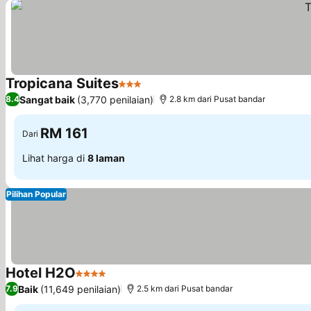
Tropicana Suites
3 Bintang
Sangat baik
(3,770 penilaian)
8.4
2.8 km dari Pusat bandar
RM 161
Dari
Lihat harga di
8 laman
Pilihan Popular
Hotel H2O
4 Bintang
Baik
(11,649 penilaian)
7.9
2.5 km dari Pusat bandar