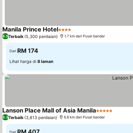
Manila Prince Hotel
4 Bintang
Terbaik
(5,300 penilaian)
8.5
1.7 km dari Pusat bandar
RM 174
Dari
Lihat harga di
8 laman
Lanson Place Mall of Asia Manila
5 Bintang
Terbaik
(3,813 penilaian)
9.3
6.8 km dari Pusat bandar
RM 407
Dari