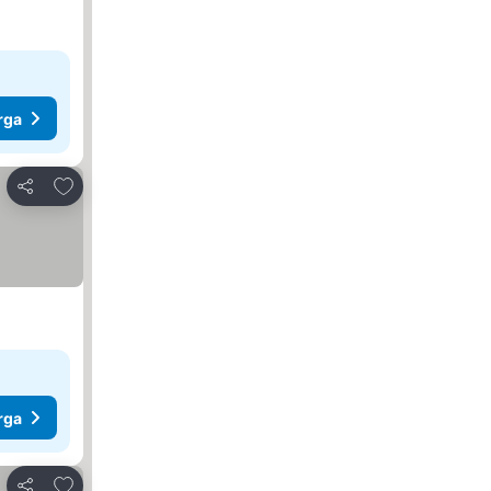
rga
Tambah ke favorit
Kongsi
rga
Tambah ke favorit