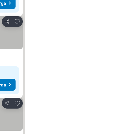
rga
Tambah ke favorit
Kongsi
rga
Tambah ke favorit
Kongsi