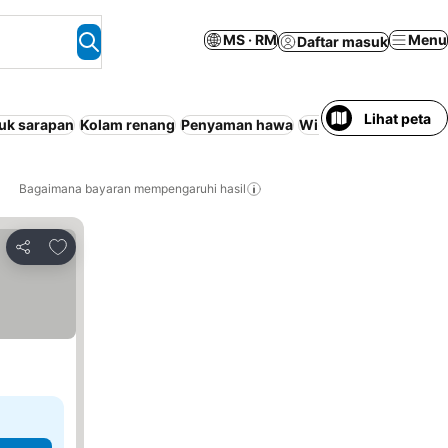
MS · RM
Menu
Daftar masuk
Lihat peta
uk sarapan
Kolam renang
Penyaman hawa
Wi-Fi
Tempat Perang
Bagaimana bayaran mempengaruhi hasil
Tambah ke favorit
Kongsi