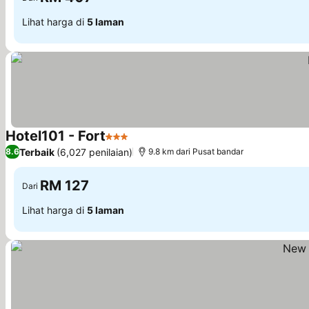
Lihat harga di
5 laman
Hotel101 - Fort
3 Bintang
Terbaik
(6,027 penilaian)
8.6
9.8 km dari Pusat bandar
RM 127
Dari
Lihat harga di
5 laman