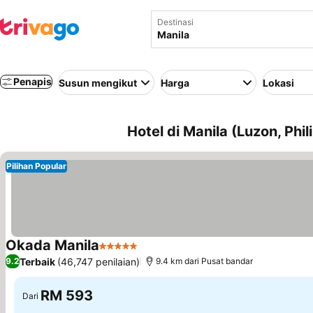
Destinasi
Penapis
Susun mengikut
Harga
Lokasi
Hotel di Manila (Luzon, Phil
Pilihan Popular
Okada Manila
5 Bintang
Terbaik
(46,747 penilaian)
9.2
9.4 km dari Pusat bandar
RM 593
Dari