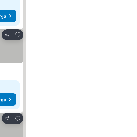
rga
Tambah ke favorit
Kongsi
rga
Tambah ke favorit
Kongsi