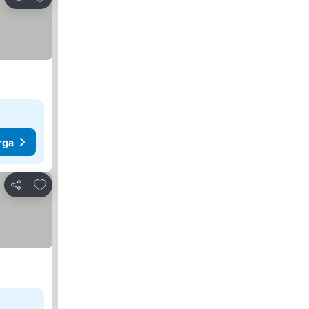
Kongsi
rga
Tambah ke favorit
Kongsi