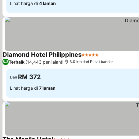
Lihat harga di
4 laman
Diamond Hotel Philippines
5 Bintang
Terbaik
(14,443 penilaian)
8.8
3.0 km dari Pusat bandar
RM 372
Dari
Lihat harga di
7 laman