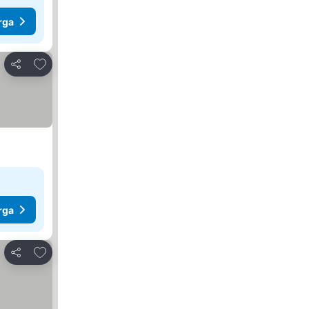
rga
Tambah ke favorit
Kongsi
rga
Tambah ke favorit
Kongsi