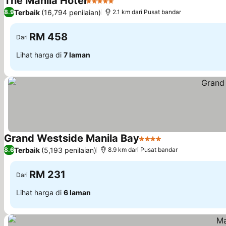
The Manila Hotel
5 Bintang
Terbaik
(16,794 penilaian)
8.9
2.1 km dari Pusat bandar
RM 458
Dari
Lihat harga di
7 laman
Grand Westside Manila Bay
4 Bintang
Terbaik
(5,193 penilaian)
8.6
8.9 km dari Pusat bandar
RM 231
Dari
Lihat harga di
6 laman