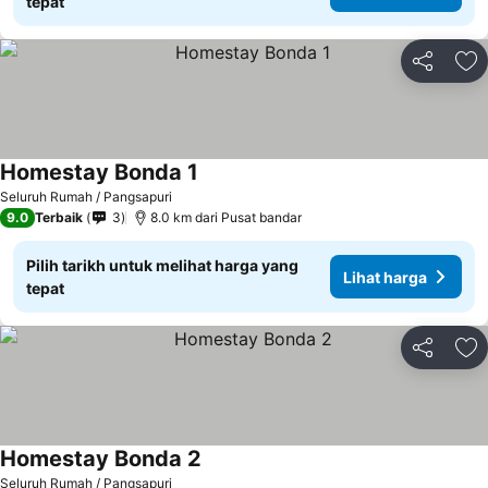
tepat
Kongsi
Ta
Homestay Bonda 1
Seluruh Rumah / Pangsapuri
9.0
Terbaik
3
8.0 km dari Pusat bandar
Pilih tarikh untuk melihat harga yang
Lihat harga
tepat
Kongsi
Ta
Homestay Bonda 2
Seluruh Rumah / Pangsapuri