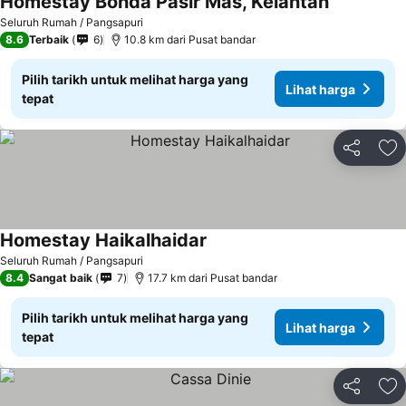
Homestay Bonda Pasir Mas, Kelantan
Seluruh Rumah / Pangsapuri
8.6
Terbaik
6
10.8 km dari Pusat bandar
Pilih tarikh untuk melihat harga yang
Lihat harga
tepat
Kongsi
Ta
Homestay Haikalhaidar
Seluruh Rumah / Pangsapuri
8.4
Sangat baik
7
17.7 km dari Pusat bandar
Pilih tarikh untuk melihat harga yang
Lihat harga
tepat
Kongsi
Ta