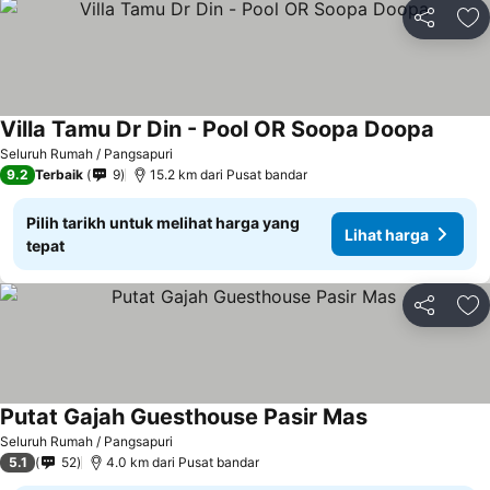
Kongsi
Ta
Villa Tamu Dr Din - Pool OR Soopa Doopa
Seluruh Rumah / Pangsapuri
9.2
Terbaik
9
15.2 km dari Pusat bandar
Pilih tarikh untuk melihat harga yang
Lihat harga
tepat
Kongsi
Ta
Putat Gajah Guesthouse Pasir Mas
Seluruh Rumah / Pangsapuri
5.1
52
4.0 km dari Pusat bandar