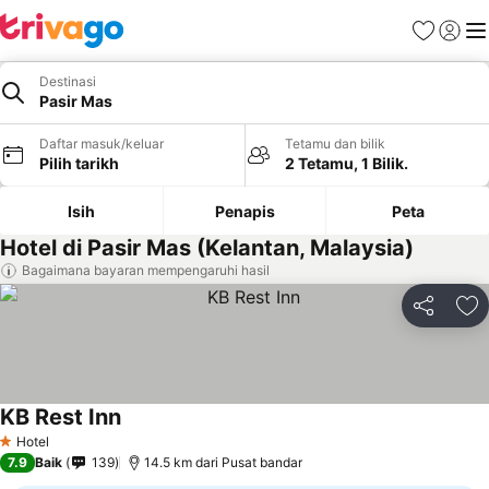
Kegemara
Daftar
Me
Destinasi
Pasir Mas
Daftar masuk/keluar
Tetamu dan bilik
Pilih tarikh
2 Tetamu, 1 Bilik.
Isih
Penapis
Peta
Hotel di Pasir Mas (Kelantan, Malaysia)
Bagaimana bayaran mempengaruhi hasil
Kongsi
Ta
KB Rest Inn
Hotel
1 Bintang
7.9
Baik
139
14.5 km dari Pusat bandar