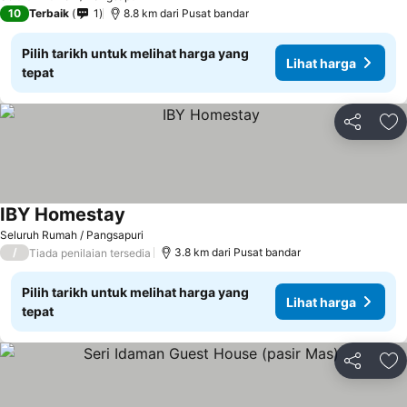
10
Terbaik
1
8.8 km dari Pusat bandar
Pilih tarikh untuk melihat harga yang
Lihat harga
tepat
Kongsi
Ta
IBY Homestay
Seluruh Rumah / Pangsapuri
/
3.8 km dari Pusat bandar
Tiada penilaian tersedia
Pilih tarikh untuk melihat harga yang
Lihat harga
tepat
Kongsi
Ta