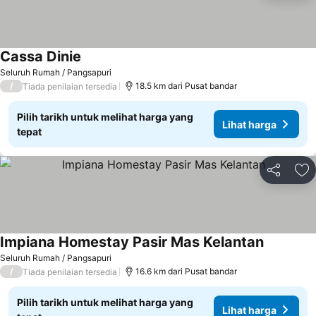
Cassa Dinie
Seluruh Rumah / Pangsapuri
/
18.5 km dari Pusat bandar
Tiada penilaian tersedia
Pilih tarikh untuk melihat harga yang
Lihat harga
tepat
Kongsi
Ta
Impiana Homestay Pasir Mas Kelantan
Seluruh Rumah / Pangsapuri
/
16.6 km dari Pusat bandar
Tiada penilaian tersedia
Pilih tarikh untuk melihat harga yang
Lihat harga