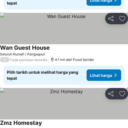
Lihat harga
tepat
Kongsi
Ta
Wan Guest House
Seluruh Rumah / Pangsapuri
/
4.1 km dari Pusat bandar
Tiada penilaian tersedia
Pilih tarikh untuk melihat harga yang
Lihat harga
tepat
Kongsi
Ta
Zmz Homestay