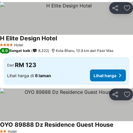
Kongsi
Ta
H Elite Design Hotel
Hotel
4 Bintang
8.0
Sangat baik
8,322
Kota Bharu, 10.8 km dari Pasir Mas
RM 123
Dari
Lihat harga di
6 laman
Lihat harga
Kongsi
Ta
OYO 89888 Dz Residence Guest House
Hotel