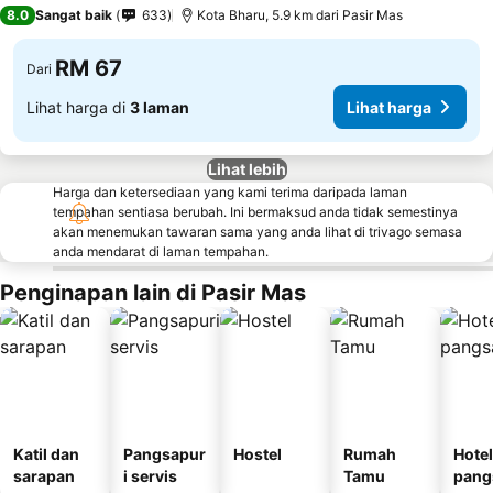
2 Bintang
8.0
Sangat baik
633
Kota Bharu, 5.9 km dari Pasir Mas
RM 67
Dari
Lihat harga di
3 laman
Lihat harga
Lihat lebih
Harga dan ketersediaan yang kami terima daripada laman
tempahan sentiasa berubah. Ini bermaksud anda tidak semestinya
akan menemukan tawaran sama yang anda lihat di trivago semasa
anda mendarat di laman tempahan.
Penginapan lain di Pasir Mas
Katil dan
Pangsapur
Hostel
Rumah
Hotel
sarapan
i servis
Tamu
pang