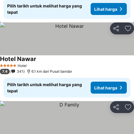
Pilih tarikh untuk melihat harga yang
Lihat harga
tepat
Kongsi
Ta
Hotel Nawar
Hotel
5 Bintang
7.4
341
6.1 km dari Pusat bandar
Pilih tarikh untuk melihat harga yang
Lihat harga
tepat
Kongsi
Ta