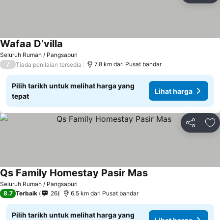
Wafaa D’villa
Seluruh Rumah / Pangsapuri
/
7.8 km dari Pusat bandar
Tiada penilaian tersedia
Pilih tarikh untuk melihat harga yang
Lihat harga
tepat
Kongsi
Ta
Qs Family Homestay Pasir Mas
Seluruh Rumah / Pangsapuri
8.7
Terbaik
26
6.5 km dari Pusat bandar
Pilih tarikh untuk melihat harga yang