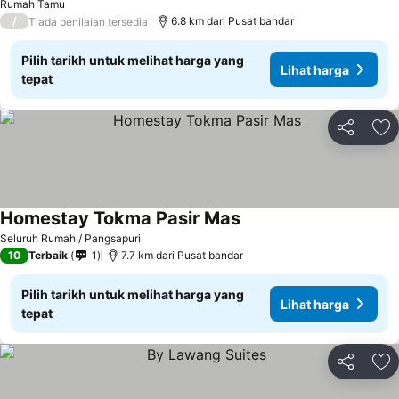
Rumah Tamu
/
6.8 km dari Pusat bandar
Tiada penilaian tersedia
Pilih tarikh untuk melihat harga yang
Lihat harga
tepat
Kongsi
Ta
Homestay Tokma Pasir Mas
Seluruh Rumah / Pangsapuri
10
Terbaik
1
7.7 km dari Pusat bandar
Pilih tarikh untuk melihat harga yang
Lihat harga
tepat
Kongsi
Ta