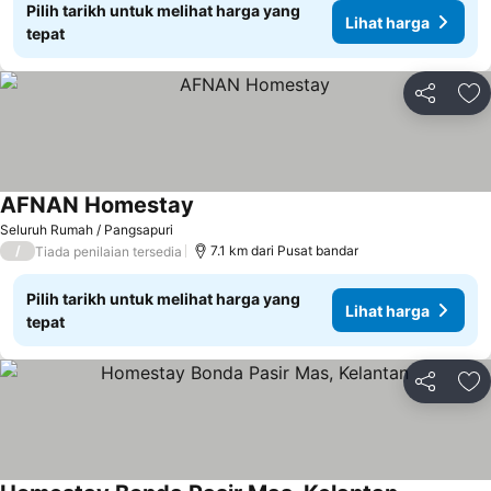
Pilih tarikh untuk melihat harga yang
Lihat harga
tepat
Kongsi
Ta
AFNAN Homestay
Seluruh Rumah / Pangsapuri
/
7.1 km dari Pusat bandar
Tiada penilaian tersedia
Pilih tarikh untuk melihat harga yang
Lihat harga
tepat
Kongsi
Ta