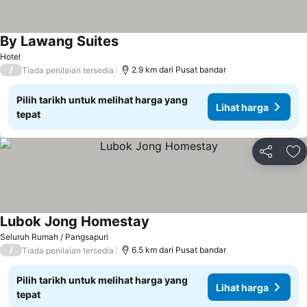
By Lawang Suites
Hotel
/
2.9 km dari Pusat bandar
Tiada penilaian tersedia
Pilih tarikh untuk melihat harga yang
Lihat harga
tepat
Kongsi
Ta
Lubok Jong Homestay
Seluruh Rumah / Pangsapuri
/
6.5 km dari Pusat bandar
Tiada penilaian tersedia
Pilih tarikh untuk melihat harga yang
Lihat harga
tepat