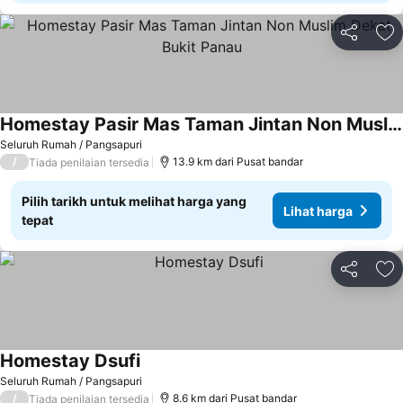
Kongsi
Ta
Homestay Pasir Mas Taman Jintan Non Muslim Dekat Bukit Panau
Seluruh Rumah / Pangsapuri
/
13.9 km dari Pusat bandar
Tiada penilaian tersedia
Pilih tarikh untuk melihat harga yang
Lihat harga
tepat
Kongsi
Ta
Homestay Dsufi
Seluruh Rumah / Pangsapuri
/
8.6 km dari Pusat bandar
Tiada penilaian tersedia