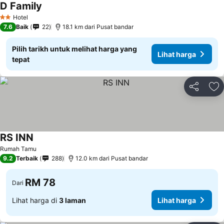
D Family
Hotel
2 Bintang
7.6
Baik
22
18.1 km dari Pusat bandar
Pilih tarikh untuk melihat harga yang
Lihat harga
tepat
Kongsi
Ta
RS INN
Rumah Tamu
9.2
Terbaik
288
12.0 km dari Pusat bandar
RM 78
Dari
Lihat harga di
3 laman
Lihat harga