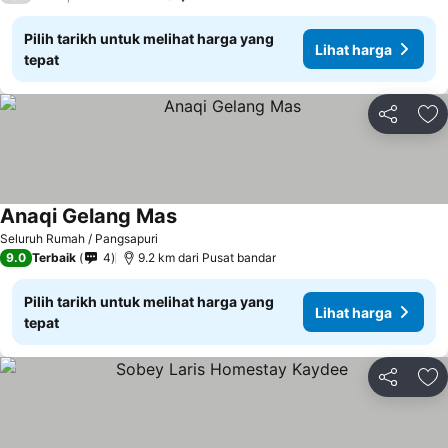
Pilih tarikh untuk melihat harga yang
Lihat harga
tepat
Kongsi
Ta
Anaqi Gelang Mas
Seluruh Rumah / Pangsapuri
9.0
Terbaik
4
9.2 km dari Pusat bandar
Pilih tarikh untuk melihat harga yang
Lihat harga
tepat
Kongsi
Ta