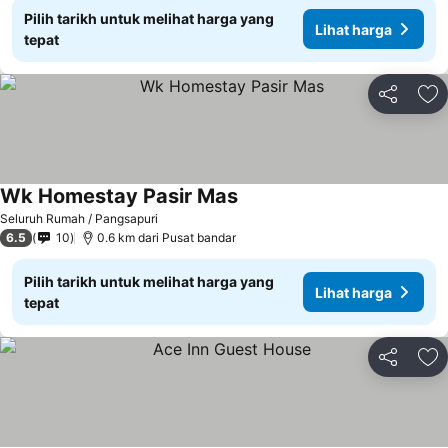
Pilih tarikh untuk melihat harga yang
Lihat harga
tepat
Kongsi
Ta
Wk Homestay Pasir Mas
Seluruh Rumah / Pangsapuri
6.5
10
0.6 km dari Pusat bandar
Pilih tarikh untuk melihat harga yang
Lihat harga
tepat
Kongsi
Ta