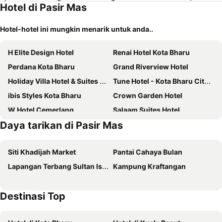
Hotel di Pasir Mas
Hotel-hotel ini mungkin menarik untuk anda..
H Elite Design Hotel
Renai Hotel Kota Bharu
Perdana Kota Bharu
Grand Riverview Hotel
Holiday Villa Hotel & Suites Kota Bharu
Tune Hotel - Kota Bharu City Centre
ibis Styles Kota Bharu
Crown Garden Hotel
W Hotel Cemerlang
Salaam Suites Hotel
Daya tarikan di Pasir Mas
Hotel Bintang Indah
Dynasty Inn Wakaf Che Yeh
Al Khatiri Hotel
AAM Hotel
Siti Khadijah Market
Pantai Cahaya Bulan
OYO 89588 Destiny Riverside Hotel
G Home Hotel
Lapangan Terbang Sultan Ismail Petra
Kampung Kraftangan
MRJ Hotel Wakaf Che Yeh 2
Assalam Hotel
ENE Inn
Jewels Hotel
Destinasi Top
EnE Sri Cemerlang
Mr J Wakaf Che Yeh
Hotel Mewah Impiana
Crystal Lodge