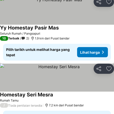
Kongsi
Ta
Yy Homestay Pasir Mas
Seluruh Rumah / Pangsapuri
10
Terbaik
2
1.9 km dari Pusat bandar
Pilih tarikh untuk melihat harga yang
Lihat harga
tepat
Kongsi
Ta
Homestay Seri Mesra
Rumah Tamu
/
7.2 km dari Pusat bandar
Tiada penilaian tersedia