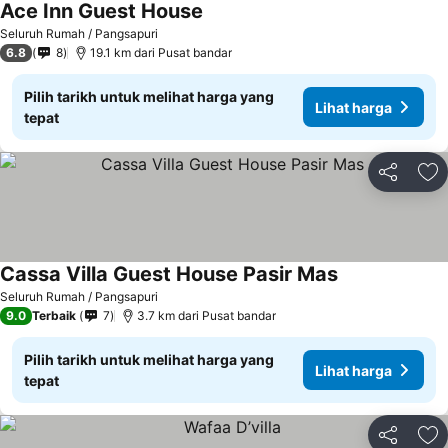
Ace Inn Guest House
Seluruh Rumah / Pangsapuri
6.8
8
19.1 km dari Pusat bandar
Pilih tarikh untuk melihat harga yang
Lihat harga
tepat
Kongsi
Ta
Cassa Villa Guest House Pasir Mas
Seluruh Rumah / Pangsapuri
9.0
Terbaik
7
3.7 km dari Pusat bandar
Pilih tarikh untuk melihat harga yang
Lihat harga
tepat
Kongsi
Ta