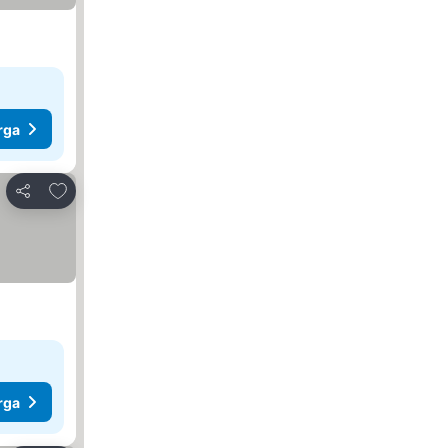
rga
Tambah ke favorit
Kongsi
rga