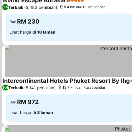
Island Escape Burasari
5 Bintang
Lihat harga
Terbaik
(6,483 penilaian)
8.5
8.4 km dari Pusat bandar
RM 230
Dari
Lihat harga di
10 laman
Intercontinental Hotels Phuket Resort By Ihg
5
Terbaik
(8,141 penilaian)
9.4
13.7 km dari Pusat bandar
RM 972
Dari
Lihat harga di
8 laman