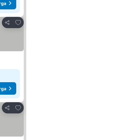
rga
Tambah ke favorit
Kongsi
rga
Tambah ke favorit
Kongsi