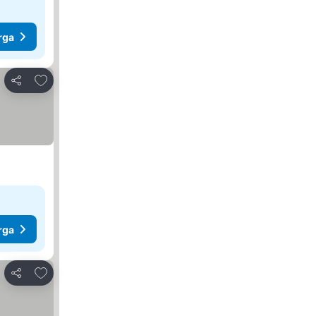
rga
Tambah ke favorit
Kongsi
rga
Tambah ke favorit
Kongsi