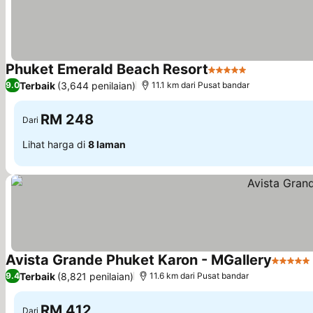
Phuket Emerald Beach Resort
5 Bintang
Lihat harga
Terbaik
(3,644 penilaian)
9.0
11.1 km dari Pusat bandar
RM 248
Dari
Lihat harga di
8 laman
Avista Grande Phuket Karon - MGallery
5 Binta
Terbaik
(8,821 penilaian)
9.4
11.6 km dari Pusat bandar
RM 412
Dari