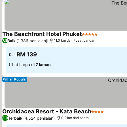
The Beachfront Hotel Phuket
5 Bintang
Lihat harga
Baik
(1,386 penilaian)
7.8
11.0 km dari Pusat bandar
RM 139
Dari
Lihat harga di
7 laman
Pilihan Popular
Orchidacea Resort - Kata Beach
4 Bintang
Lihat harg
Terbaik
(4,524 penilaian)
8.9
0.2 km dari pantai