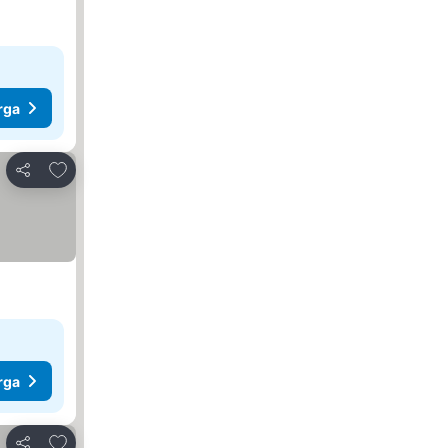
rga
Tambah ke favorit
Kongsi
rga
Tambah ke favorit