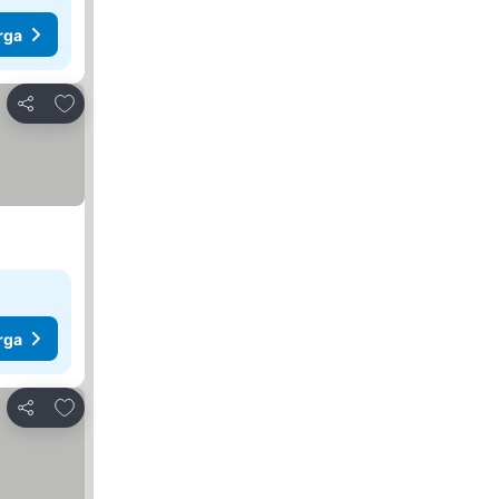
rga
Tambah ke favorit
Kongsi
rga
Tambah ke favorit
Kongsi