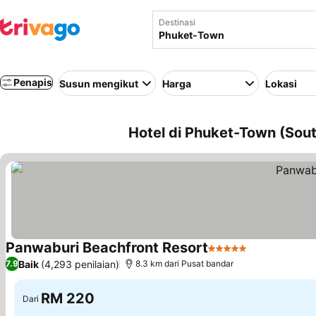
Destinasi
Penapis
Susun mengikut
Harga
Lokasi
Hotel di Phuket-Town (Sout
Panwaburi Beachfront Resort
5 Bintang
Lihat harga
Baik
(4,293 penilaian)
7.9
8.3 km dari Pusat bandar
RM 220
Dari