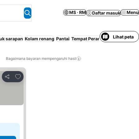
MS · RM
Menu
Daftar masuk
Lihat peta
uk sarapan
Kolam renang
Pantai
Tempat Peranginan
Penyaman 
Bagaimana bayaran mempengaruhi hasil
Tambah ke favorit
Kongsi