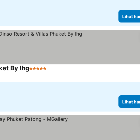
Lihat ha
ket By Ihg
5 Bintang
Lihat harga
Lihat ha