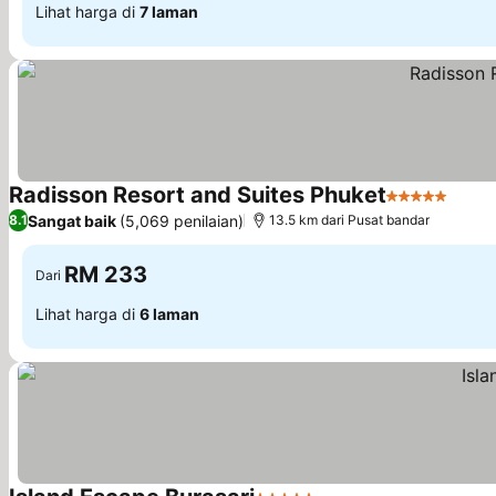
Lihat harga di
7 laman
Radisson Resort and Suites Phuket
5 Bintang
Lihat
Sangat baik
(5,069 penilaian)
8.1
13.5 km dari Pusat bandar
RM 233
Dari
Lihat harga di
6 laman