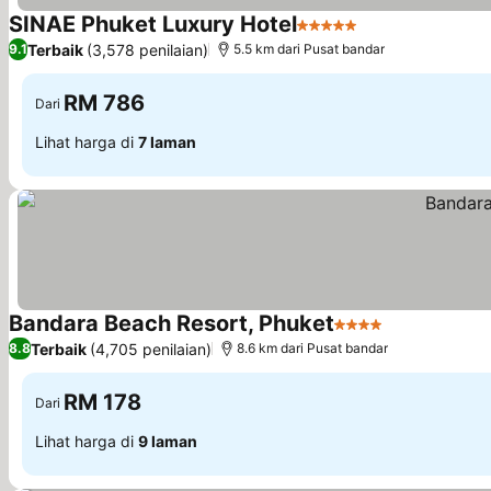
SINAE Phuket Luxury Hotel
5 Bintang
Lihat harga
Terbaik
(3,578 penilaian)
9.1
5.5 km dari Pusat bandar
RM 786
Dari
Lihat harga di
7 laman
Bandara Beach Resort, Phuket
4 Bintang
Lihat harga
Terbaik
(4,705 penilaian)
8.8
8.6 km dari Pusat bandar
RM 178
Dari
Lihat harga di
9 laman