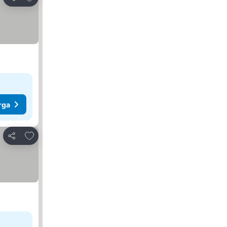
Kongsi
rga
Tambah ke favorit
Kongsi