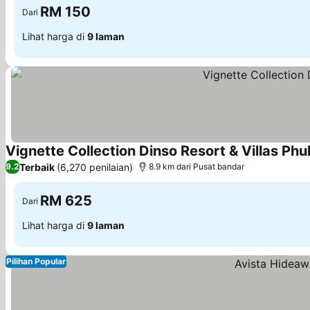
RM 150
Dari
Lihat harga di
9 laman
Vignette Collection Dinso Resort & Villas Phu
Terbaik
(6,270 penilaian)
9.2
8.9 km dari Pusat bandar
RM 625
Dari
Lihat harga di
9 laman
Pilihan Popular