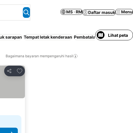
MS · RM
Menu
Daftar masuk
Lihat peta
uk sarapan
Tempat letak kenderaan
Pembatalan percuma
Penya
Bagaimana bayaran mempengaruhi hasil
Tambah ke favorit
Kongsi