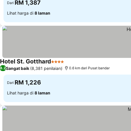
RM 1,387
Dari
Lihat harga di
8 laman
Hotel St. Gotthard
4 Bintang
Sangat baik
(8,381 penilaian)
8.2
0.6 km dari Pusat bandar
RM 1,226
Dari
Lihat harga di
8 laman