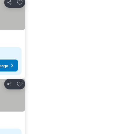
Tambah ke favorit
Kongsi
arga
Tambah ke favorit
Kongsi