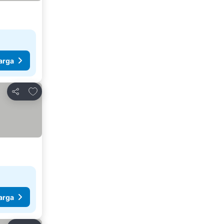
arga
Tambah ke favorit
Kongsi
arga