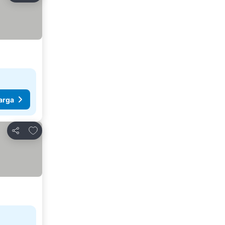
arga
Tambah ke favorit
Kongsi