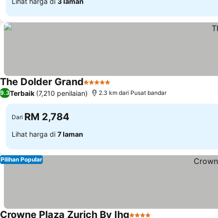
Lihat harga di
3 laman
The Dolder Grand
5 Bintang
Terbaik
(7,210 penilaian)
9.3
2.3 km dari Pusat bandar
RM 2,784
Dari
Lihat harga di
7 laman
Pilihan Popular
Crowne Plaza Zurich By Ihg