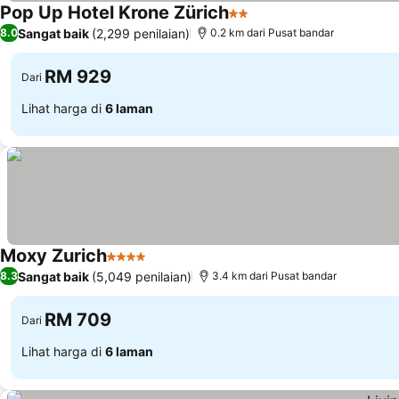
Pop Up Hotel Krone Zürich
2 Bintang
Sangat baik
(2,299 penilaian)
8.0
0.2 km dari Pusat bandar
RM 929
Dari
Lihat harga di
6 laman
Moxy Zurich
4 Bintang
Sangat baik
(5,049 penilaian)
8.3
3.4 km dari Pusat bandar
RM 709
Dari
Lihat harga di
6 laman