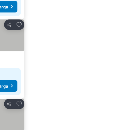
arga
Tambah ke favorit
Kongsi
arga
Tambah ke favorit
Kongsi