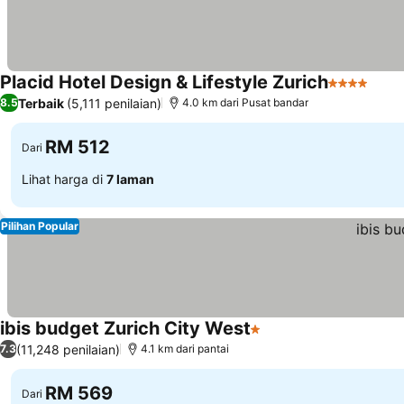
Placid Hotel Design & Lifestyle Zurich
4 Bintang
Terbaik
(5,111 penilaian)
8.5
4.0 km dari Pusat bandar
RM 512
Dari
Lihat harga di
7 laman
Pilihan Popular
ibis budget Zurich City West
1 Bintang
(11,248 penilaian)
7.3
4.1 km dari pantai
RM 569
Dari