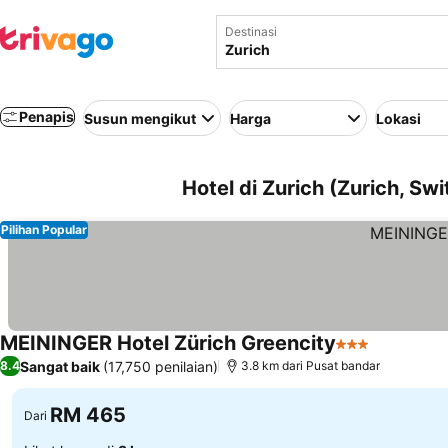
Destinasi
Penapis
Susun mengikut
Harga
Lokasi
Hotel di Zurich (Zurich, Swi
Pilihan Popular
MEININGER Hotel Zürich Greencity
3 Bintang
Sangat baik
(17,750 penilaian)
8.4
3.8 km dari Pusat bandar
RM 465
Dari