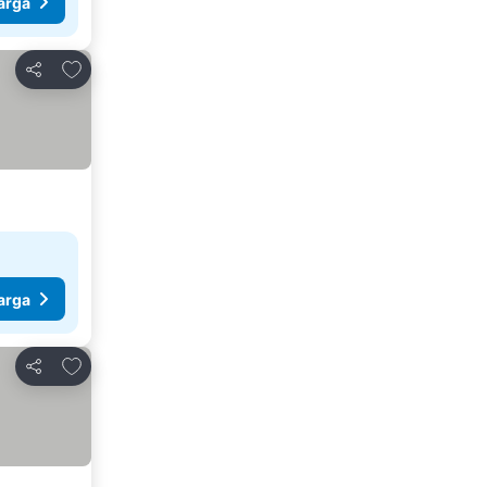
arga
Tambah ke favorit
Kongsi
arga
Tambah ke favorit
Kongsi