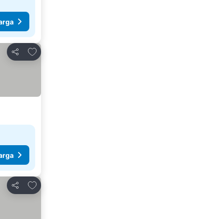
arga
Tambah ke favorit
Kongsi
arga
Tambah ke favorit
Kongsi