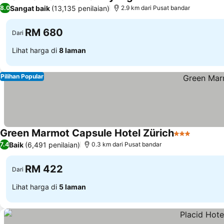
4 Bintang
Sangat baik
(13,135 penilaian)
8.0
2.9 km dari Pusat bandar
RM 680
Dari
Lihat harga di
8 laman
Pilihan Popular
Green Marmot Capsule Hotel Zürich
3 Bintang
Baik
(6,491 penilaian)
7.4
0.3 km dari Pusat bandar
RM 422
Dari
Lihat harga di
5 laman