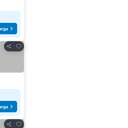
arga
Tambah ke favorit
Kongsi
arga
Tambah ke favorit
Kongsi