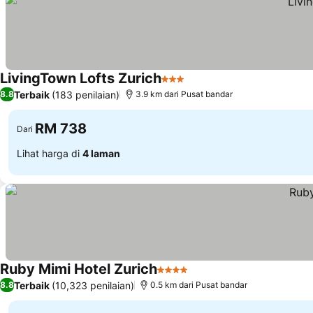
LivingTown Lofts Zurich
3 Bintang
Terbaik
(183 penilaian)
8.8
3.9 km dari Pusat bandar
RM 738
Dari
Lihat harga di
4 laman
Ruby Mimi Hotel Zurich
4 Bintang
Terbaik
(10,323 penilaian)
8.8
0.5 km dari Pusat bandar