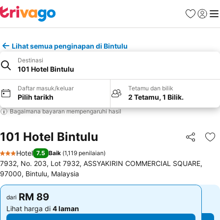
Kegemara
Daftar
Me
Lihat semua penginapan di Bintulu
Destinasi
101 Hotel Bintulu
Daftar masuk/keluar
Tetamu dan bilik
Pilih tarikh
2 Tetamu, 1 Bilik.
Bagaimana bayaran mempengaruhi hasil
101 Hotel Bintulu
Kongsi
Ta
Hotel
7.5
Baik
(
1,119 penilaian
)
3 Bintang
7932, No. 203, Lot 7932, ASSYAKIRIN COMMERCIAL SQUARE,
97000, Bintulu, Malaysia
RM 89
RM 89
dari
dari
Lihat harga di
4 laman
Lihat harga di
4 laman