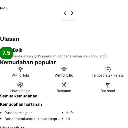
RM 0
Ulasan
Baik
7.5
berdasarkan 1,119 penilaian daripada laman web
popular
Kemudahan popular
WiFi di lobi
WiFi di bilik
Tempat letak kereta
Hawa dingin
Restoran
Bar hotel
Semua kemudahan
Kemudahan hartanah
Pusat perniagaan
Kafe
Daftar masuk/daftar keluar ekspres
Lif
Lihat lebih