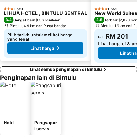
Hotel
Hotel
3 Bintang
4 Bintang
LI HUA HOTEL , BINTULU SENTRAL
New World Suite
8.4
8.5
Sangat baik
(
836 penilaian
)
Terbaik
(
2,070 pen
Bintulu, 4.9 km dari Pusat bandar
Bintulu, 1.6 km dari 
Pilih tarikh untuk melihat harga
RM 201
dari
yang tepat
Lihat harga di
8 la
Lihat harga
Lihat h
Lihat semua penginapan di Bintulu
Penginapan lain di Bintulu
Hotel
Pangsapur
i servis