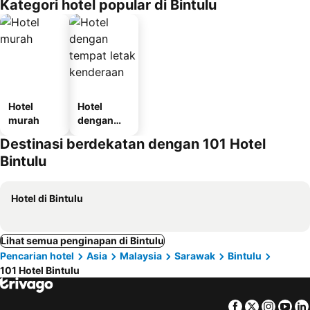
Kategori hotel popular di Bintulu
Hotel
Hotel
murah
dengan
tempat
Destinasi berdekatan dengan 101 Hotel
letak
Bintulu
kenderaan
Hotel di Bintulu
Lihat semua penginapan di Bintulu
Pencarian hotel
Asia
Malaysia
Sarawak
Bintulu
101 Hotel Bintulu
Facebook
Twitter
Insta
Yo