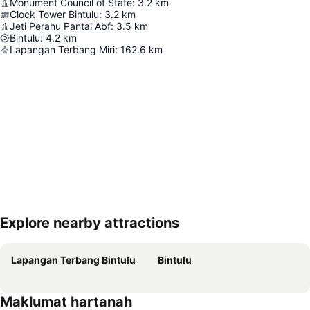
Monument Council of State
:
3.2
km
Clock Tower Bintulu
:
3.2
km
Jeti Perahu Pantai Abf
:
3.5
km
Bintulu
:
4.2
km
Lapangan Terbang Miri
:
162.6
km
Explore nearby attractions
Kembangkan peta
Lapangan Terbang Bintulu
Bintulu
Maklumat hartanah