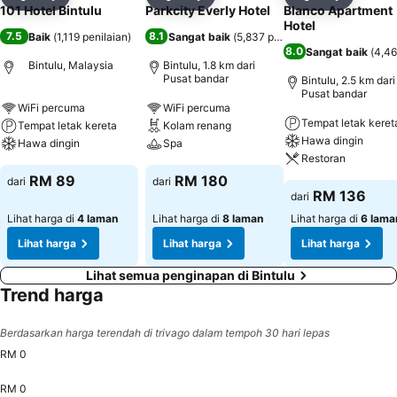
Kongsi
Tambah ke favorit
Kongsi
Tambah ke favorit
Kongsi
Tambah k
101 Hotel Bintulu
Parkcity Everly Hotel
Blanco Apartment
Hotel
7.5
8.1
Baik
(
1,119 penilaian
)
Sangat baik
(
5,837 penilaian
)
8.0
Sangat baik
(
4,46
Bintulu, Malaysia
Bintulu, 1.8 km dari
Pusat bandar
Bintulu, 2.5 km dari
Pusat bandar
WiFi percuma
WiFi percuma
Tempat letak keret
Tempat letak kereta
Kolam renang
Hawa dingin
Hawa dingin
Spa
Restoran
RM 89
RM 180
dari
dari
RM 136
dari
Lihat harga di
4 laman
Lihat harga di
8 laman
Lihat harga di
6 lama
Lihat harga
Lihat harga
Lihat harga
Lihat semua penginapan di Bintulu
Trend harga
Berdasarkan harga terendah di trivago dalam tempoh 30 hari lepas
RM 0
RM 0