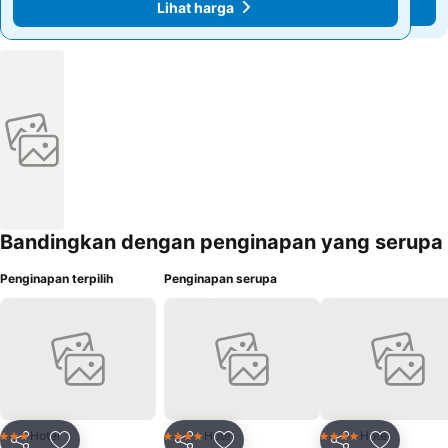
Lihat harga
Lihat harga
Bandingkan dengan penginapan yang serupa
Penginapan terpilih
Penginapan serupa
Hotel
Hotel
Hotel
3 Bintang
4 Bintang
4 Bintang