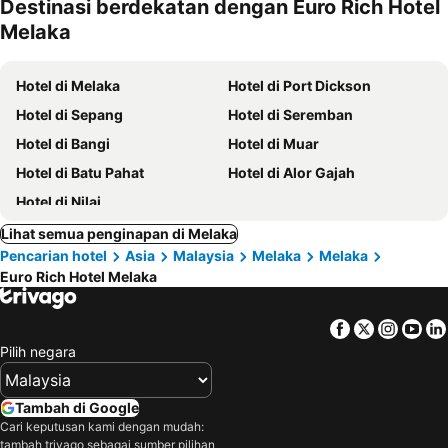
Destinasi berdekatan dengan Euro Rich Hotel
kesayanga
Melaka
n
Hotel di Melaka
Hotel di Port Dickson
Hotel di Sepang
Hotel di Seremban
Hotel di Bangi
Hotel di Muar
Hotel di Batu Pahat
Hotel di Alor Gajah
Hotel di Nilai
Lihat semua penginapan di Melaka
Pencarian hotel
Asia
Malaysia
Melaka
Melaka
Euro Rich Hotel Melaka
Facebook
Twitter
Insta
Yo
Pilih negara
Tambah di Google
Cari keputusan kami dengan mudah:
tambah trivago sebagai sumber pilihan