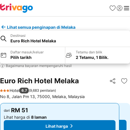
Kegemara
Daftar
Me
Lihat semua penginapan di Melaka
Destinasi
Euro Rich Hotel Melaka
Daftar masuk/keluar
Tetamu dan bilik
Pilih tarikh
2 Tetamu, 1 Bilik.
Bagaimana bayaran mempengaruhi hasil
Euro Rich Hotel Melaka
Kongsi
Ta
Hotel
6.7
(
9,683 penilaian
)
3 Bintang
No 8, Jalan Pm 13, 75000, Melaka, Malaysia
RM 51
RM 51
dari
dari
Lihat harga di
8 laman
Lihat harga di
8 laman
Lihat harga
Lihat harga