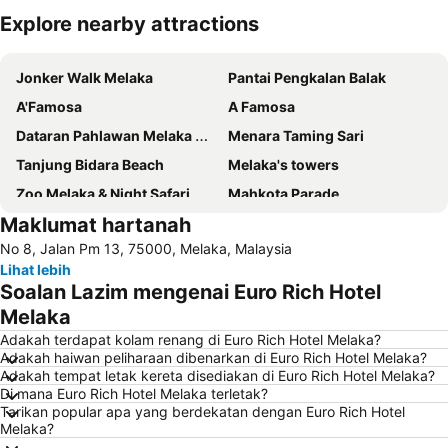
Explore nearby attractions
Kembangkan peta
Jonker Walk Melaka
Pantai Pengkalan Balak
A'Famosa
A Famosa
Dataran Pahlawan Melaka Megamall
Menara Taming Sari
Tanjung Bidara Beach
Melaka's towers
Zoo Melaka & Night Safari
Mahkota Parade
Maklumat hartanah
Jalan Hang Jebat
Lapangan Terbang Antarabangsa Melaka
No 8, Jalan Pm 13, 75000, Melaka, Malaysia
Baba Nyonya Heritage Museum
Istana Kesultanan Melaka
Lihat lebih
Chinatown
Masjid Kampung Kling
Soalan Lazim mengenai Euro Rich Hotel
Cheng Hoon Teng
Runtuhan Gereja Saint Paul
Melaka
Medan Portugis
Gereja St. Francis Xavier
Adakah terdapat kolam renang di Euro Rich Hotel Melaka?
Adakah haiwan peliharaan dibenarkan di Euro Rich Hotel Melaka?
Stadthuys
Dutch Square
Adakah tempat letak kereta disediakan di Euro Rich Hotel Melaka?
Di mana Euro Rich Hotel Melaka terletak?
Tarikan popular apa yang berdekatan dengan Euro Rich Hotel
Melaka?