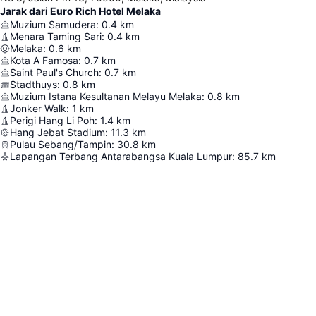
Jarak dari Euro Rich Hotel Melaka
Muzium Samudera
:
0.4
km
Menara Taming Sari
:
0.4
km
Melaka
:
0.6
km
Kota A Famosa
:
0.7
km
Saint Paul's Church
:
0.7
km
Stadthuys
:
0.8
km
Muzium Istana Kesultanan Melayu Melaka
:
0.8
km
Jonker Walk
:
1
km
Perigi Hang Li Poh
:
1.4
km
Hang Jebat Stadium
:
11.3
km
Pulau Sebang/Tampin
:
30.8
km
Lapangan Terbang Antarabangsa Kuala Lumpur
:
85.7
km