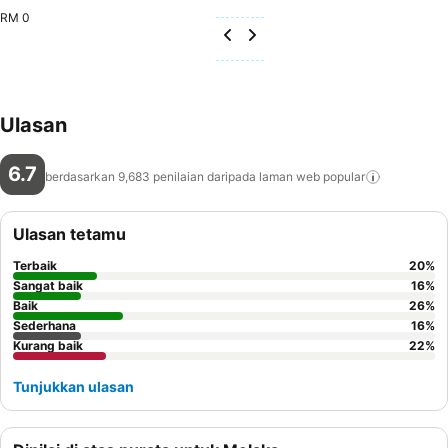
RM 0
Ulasan
6.7
berdasarkan 9,683 penilaian daripada laman web
popular
Ulasan tetamu
Terbaik
20
%
Sangat baik
16
%
Baik
26
%
Sederhana
16
%
Kurang baik
22
%
Tunjukkan ulasan