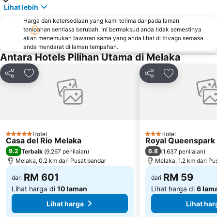
Lihat lebih
Harga dan ketersediaan yang kami terima daripada laman
tempahan sentiasa berubah. Ini bermaksud anda tidak semestinya
akan menemukan tawaran sama yang anda lihat di trivago semasa
anda mendarat di laman tempahan.
Antara Hotels Pilihan Utama di Melaka
Kongsi
Tambah ke favorit
Kongsi
Tambah ke fa
Hotel
Hotel
5 Bintang
3 Bintang
Casa del Rio Melaka
Royal Queenspark 
9.2
6.8
Terbaik
(
9,267 penilaian
)
(
1,637 penilaian
)
Melaka, 0.2 km dari Pusat bandar
Melaka, 1.2 km dari Pu
RM 601
RM 59
dari
dari
Lihat harga di
10 laman
Lihat harga di
6 lam
Lihat harga
Lihat har