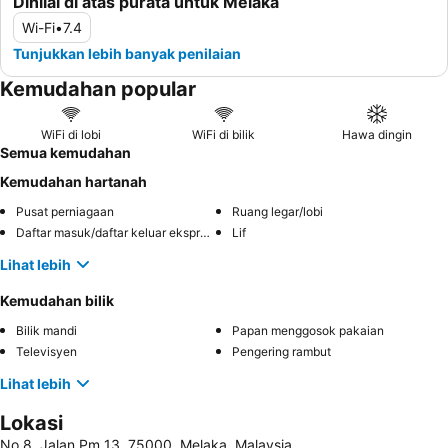
Dinilai di atas purata untuk Melaka
Wi-Fi
•
7.4
Tunjukkan lebih banyak penilaian
Kemudahan popular
WiFi di lobi
WiFi di bilik
Hawa dingin
Semua kemudahan
Kemudahan hartanah
Pusat perniagaan
Ruang legar/lobi
Daftar masuk/daftar keluar ekspres
Lif
Lihat lebih
Kemudahan bilik
Bilik mandi
Papan menggosok pakaian
Televisyen
Pengering rambut
Lihat lebih
Lokasi
No 8, Jalan Pm 13, 75000, Melaka, Malaysia