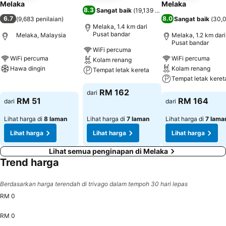
Melaka
Melaka
8.3
Sangat baik
(
19,139 penilaian
)
6.7
8.0
(
9,683 penilaian
)
Sangat baik
(
30,0
Melaka, 1.4 km dari
Pusat bandar
Melaka, Malaysia
Melaka, 1.2 km dari
Pusat bandar
WiFi percuma
WiFi percuma
WiFi percuma
Kolam renang
Hawa dingin
Kolam renang
Tempat letak kereta
Tempat letak keret
Lihat harga
Lihat harga
RM 162
dari
Lihat harga
RM 51
RM 164
dari
dari
Lihat harga di
8 laman
Lihat harga di
7 laman
Lihat harga di
7 lama
Lihat harga
Lihat harga
Lihat harga
Lihat semua penginapan di Melaka
Trend harga
Berdasarkan harga terendah di trivago dalam tempoh 30 hari lepas
RM 0
RM 0