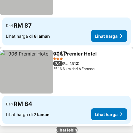
RM 87
Dari
Lihat harga di
8 laman
Lihat harga
906 Premier Hotel
Kongsi
Tambah ke favorit
Lihat h
3 Bintang
7.4
1,912
16.6 km dari A'Famosa
RM 84
Dari
Lihat harga di
7 laman
Lihat harga
Lihat lebih