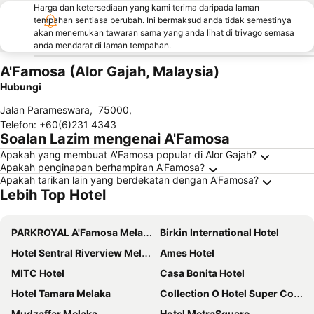
Harga dan ketersediaan yang kami terima daripada laman
tempahan sentiasa berubah. Ini bermaksud anda tidak semestinya
akan menemukan tawaran sama yang anda lihat di trivago semasa
anda mendarat di laman tempahan.
A'Famosa (Alor Gajah, Malaysia)
Hubungi
Jalan Parameswara
,
75000
,
Telefon
:
+60(6)231 4343
Soalan Lazim mengenai A'Famosa
Apakah yang membuat A'Famosa popular di Alor Gajah?
Apakah penginapan berhampiran A'Famosa?
Apakah tarikan lain yang berdekatan dengan A'Famosa?
Lebih Top Hotel
PARKROYAL A'Famosa Melaka Resort
Birkin International Hotel
Hotel Sentral Riverview Melaka
Ames Hotel
MITC Hotel
Casa Bonita Hotel
Hotel Tamara Melaka
Collection O Hotel Super Cowboy
Mudzaffar Melaka
Hotel MetraSquare