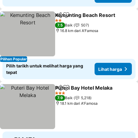
Kemunting Beach Resort
Kongsi
Tambah ke favorit
L
2 Bintang
7.5
Baik
507
16.8 km dari A'Famosa
Pilihan Popular
Pilih tarikh untuk melihat harga yang
Lihat harga
tepat
Puteri Bay Hotel Melaka
Kongsi
Tambah ke favorit
Li
3 Bintang
7.9
Baik
5,218
18.1 km dari A'Famosa