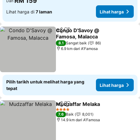
RM 159
Dari
Lihat harga di
7 laman
Lihat harga
Condo D'Savoy @
Kongsi
Tambah ke favorit
Famosa, Malacca
Lihat harga
8.1
Sangat baik
86
6.9 km dari A'Famosa
Pilih tarikh untuk melihat harga yang
Lihat harga
tepat
Mudzaffar Melaka
Kongsi
Tambah ke favorit
Lihat ha
4 Bintang
7.6
Baik
8,001
14.9 km dari A'Famosa