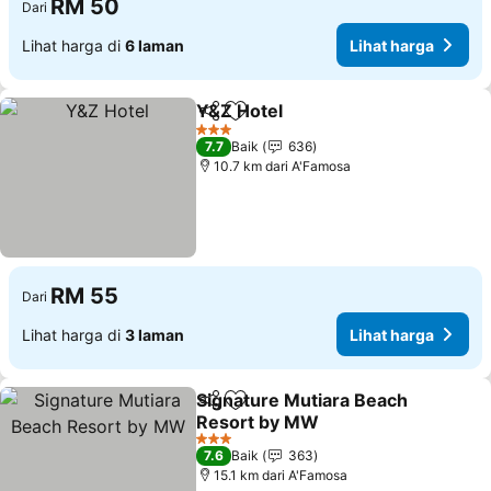
RM 50
Dari
Lihat harga di
6 laman
Lihat harga
Y&Z Hotel
Kongsi
Tambah ke favorit
Lihat harga
3 Bintang
7.7
Baik
636
10.7 km dari A'Famosa
RM 55
Dari
Lihat harga di
3 laman
Lihat harga
Signature Mutiara Beach
Kongsi
Tambah ke favorit
Resort by MW
Lihat harga
3 Bintang
7.6
Baik
363
15.1 km dari A'Famosa