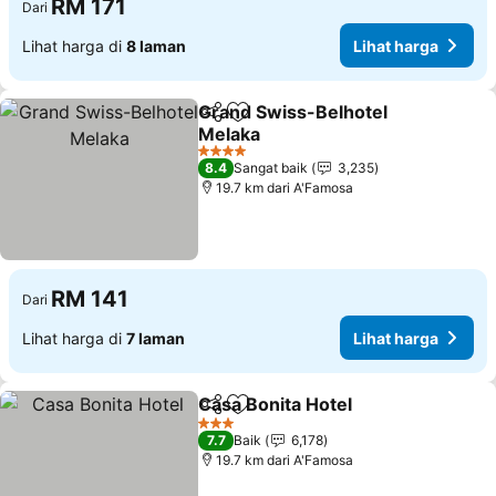
RM 171
Dari
Lihat harga di
8 laman
Lihat harga
Grand Swiss-Belhotel
Kongsi
Tambah ke favorit
Melaka
Lihat harga
4 Bintang
8.4
Sangat baik
3,235
19.7 km dari A'Famosa
RM 141
Dari
Lihat harga di
7 laman
Lihat harga
Casa Bonita Hotel
Kongsi
Tambah ke favorit
Lihat ha
3 Bintang
7.7
Baik
6,178
19.7 km dari A'Famosa