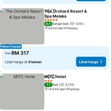
The Orchard Resort &
Kongsi
Tambah ke favorit
Spa Melaka
Lihat harga
5 Bintang
8.0
Sangat baik
1,051
9.6 km dari A'Famosa
Pilihan Popular
RM 317
Dari
Lihat harga di
4 laman
Lihat harga
MITC Hotel
Kongsi
Tambah ke favorit
Lihat harga
3 Bintang
7.7
Baik
5,732
14.6 km dari A'Famosa