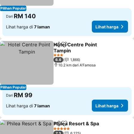
Pilihan Popular
RM 140
Dari
Lihat harga di
7 laman
Lihat harga
Hotel Centre Point
Kongsi
Tambah ke favorit
Tampin
Lihat harga
3 Bintang
6.6
1,866
10.2 km dari A'Famosa
Pilihan Popular
RM 99
Dari
Lihat harga di
7 laman
Lihat harga
Philea Resort & Spa
Kongsi
Tambah ke favorit
Lihat 
5 Bintang
7.3
6,275