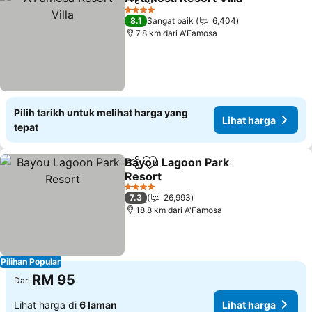
Kongsi
Tambah ke favorit
Liha
4 Bintang
8.1
Sangat baik
6,404
7.8 km dari A'Famosa
Pilih tarikh untuk melihat harga yang
Lihat harga
tepat
Bayou Lagoon Park
Kongsi
Tambah ke favorit
Resort
Lihat harga
4 Bintang
7.3
26,993
18.8 km dari A'Famosa
Pilihan Popular
RM 95
Dari
Lihat harga di
6 laman
Lihat harga