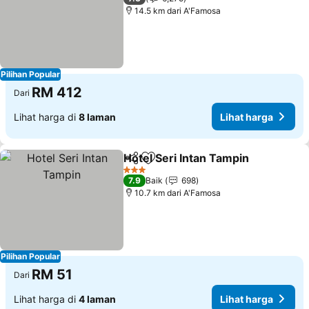
14.5 km dari A'Famosa
Pilihan Popular
RM 412
Dari
Lihat harga di
8 laman
Lihat harga
Hotel Seri Intan Tampin
Kongsi
Tambah ke favorit
Lih
3 Bintang
7.9
Baik
698
10.7 km dari A'Famosa
Pilihan Popular
RM 51
Dari
Lihat harga di
4 laman
Lihat harga