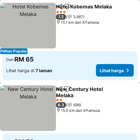
Hotel Kobemas Melaka
Kongsi
Tambah ke favorit
Lih
3 Bintang
7.2
5,967
15.1 km dari A'Famosa
Pilihan Popular
RM 65
Dari
Lihat harga di
7 laman
Lihat harga
New Century Hotel
Kongsi
Tambah ke favorit
Melaka
Lihat harga
2 Bintang
6.3
696
15.0 km dari A'Famosa