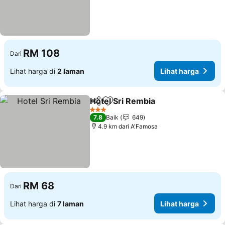
RM 108
Dari
Lihat harga di
2 laman
Lihat harga
Hotel Sri Rembia
Kongsi
Tambah ke favorit
Lihat har
3 Bintang
7.8
Baik
649
4.9 km dari A'Famosa
RM 68
Dari
Lihat harga di
7 laman
Lihat harga