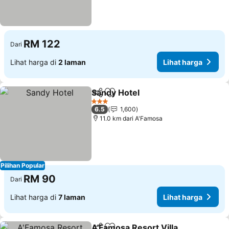
RM 122
Dari
Lihat harga di
2 laman
Lihat harga
Sandy Hotel
Kongsi
Tambah ke favorit
Lihat harga
3 Bintang
6.5
1,600
11.0 km dari A'Famosa
Pilihan Popular
RM 90
Dari
Lihat harga di
7 laman
Lihat harga
A'Famosa Resort Villa