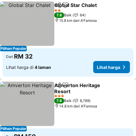
Global Star Chalet
Kongsi
Tambah ke favorit
Lihat ha
2 Bintang
7.8
Baik
64
15.8 km dari A'Famosa
Pilihan Popular
RM 32
Dari
Lihat harga di
4 laman
Lihat harga
Amverton Heritage
Kongsi
Tambah ke favorit
Resort
Lihat harga
3 Bintang
7.8
Baik
8,789
14.8 km dari A'Famosa
Pilihan Popular