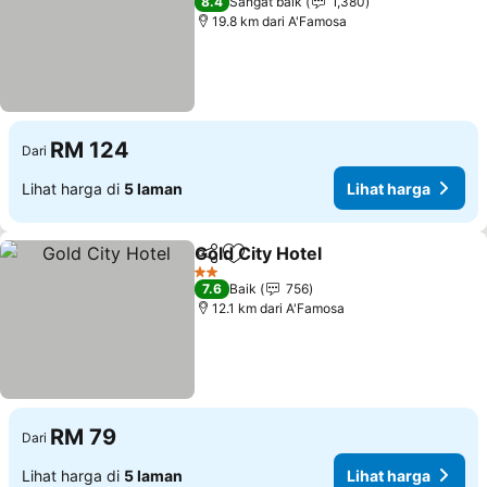
8.4
Sangat baik
1,380
19.8 km dari A'Famosa
RM 124
Dari
Lihat harga di
5 laman
Lihat harga
Gold City Hotel
Kongsi
Tambah ke favorit
Lihat harga
2 Bintang
7.6
Baik
756
12.1 km dari A'Famosa
RM 79
Dari
Lihat harga di
5 laman
Lihat harga