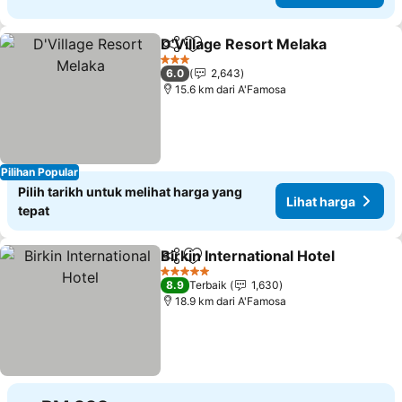
D'Village Resort Melaka
Kongsi
Tambah ke favorit
Li
3 Bintang
6.0
2,643
15.6 km dari A'Famosa
Pilihan Popular
Pilih tarikh untuk melihat harga yang
Lihat harga
tepat
Birkin International Hotel
Kongsi
Tambah ke favorit
L
5 Bintang
8.9
Terbaik
1,630
18.9 km dari A'Famosa