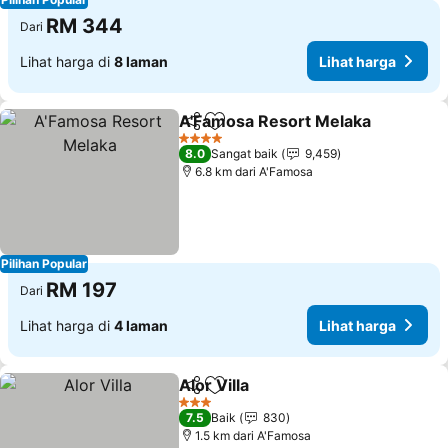
RM 344
Dari
Lihat harga di
8 laman
Lihat harga
A'Famosa Resort Melaka
Kongsi
Tambah ke favorit
L
4 Bintang
8.0
Sangat baik
9,459
6.8 km dari A'Famosa
Pilihan Popular
RM 197
Dari
Lihat harga di
4 laman
Lihat harga
Alor Villa
Kongsi
Tambah ke favorit
Lihat harga
3 Bintang
7.5
Baik
830
1.5 km dari A'Famosa