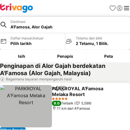
Kegemara
Daftar
Me
Destinasi
A'Famosa, Alor Gajah
Daftar masuk/keluar
Tetamu dan bilik
Pilih tarikh
2 Tetamu, 1 Bilik.
Isih
Penapis
Peta
Penginapan di Alor Gajah berdekatan
A'Famosa (Alor Gajah, Malaysia)
Bagaimana bayaran mempengaruhi hasil
PARKROYAL A'Famosa
Kongsi
Tambah ke favorit
Melaka Resort
Lihat harga
5 Bintang
9.0
Terbaik
5,599
7.1 km dari A'Famosa
Pilihan Popular