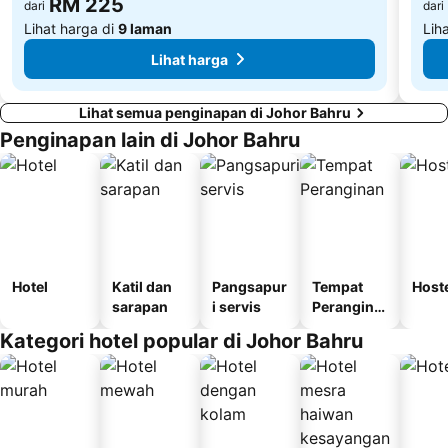
RM 225
dari
dari
Lihat harga di
9 laman
Lih
Lihat harga
Lihat semua penginapan di Johor Bahru
Penginapan lain di Johor Bahru
Hotel
Katil dan
Pangsapur
Tempat
Host
sarapan
i servis
Perangina
n
Kategori hotel popular di Johor Bahru