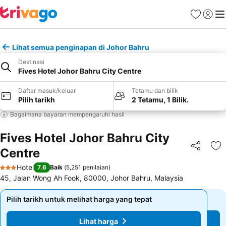
Kegemara
Daftar
Me
Lihat semua penginapan di Johor Bahru
Destinasi
Fives Hotel Johor Bahru City Centre
Daftar masuk/keluar
Tetamu dan bilik
Pilih tarikh
2 Tetamu, 1 Bilik.
Bagaimana bayaran mempengaruhi hasil
Fives Hotel Johor Bahru City
Centre
Kongsi
Ta
Hotel
7.6
Baik
(
5,251 penilaian
)
3 Bintang
45, Jalan Wong Ah Fook, 80000, Johor Bahru, Malaysia
Pilih tarikh untuk melihat harga yang tepat
Pilih tarikh untuk melihat harga yang tepat
Lihat harga
Lihat harga