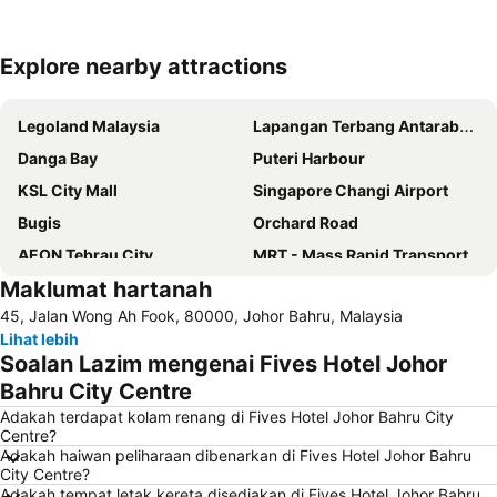
Explore nearby attractions
Kembangkan peta
Legoland Malaysia
Lapangan Terbang Antarabangsa Senai
Danga Bay
Puteri Harbour
KSL City Mall
Singapore Changi Airport
Bugis
Orchard Road
AEON Tebrau City
MRT - Mass Rapid Transport
Maklumat hartanah
Universal Studios
Bugis MRT
45, Jalan Wong Ah Fook, 80000, Johor Bahru, Malaysia
Marina Bay Sands Casino
Johor Premium Outlets
Lihat lebih
Sentosa
Little India
Soalan Lazim mengenai Fives Hotel Johor
Plaza Angsana
Woodlands MRT Station
Bahru City Centre
Chinatown
Austin Heights Golf & Hotel Resort
Adakah terdapat kolam renang di Fives Hotel Johor Bahru City
Centre?
Lavender MRT Station
Jurong East MRT
Adakah haiwan peliharaan dibenarkan di Fives Hotel Johor Bahru
City Centre?
Geylang Serai Market
Singapore EXPO
Adakah tempat letak kereta disediakan di Fives Hotel Johor Bahru