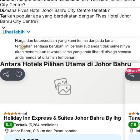
Tampines MRT
Bedok MRT Station
City Centre?
Di mana Fives Hotel Johor Bahru City Centre terletak?
Kallang MRT Station
Masjid Sultan
Tarikan popular apa yang berdekatan dengan Fives Hotel Johor
Bahru City Centre?
Clarke Quay
Suntec Singapore International Convention & Exhibition Centre
Plaza Pelangi
Serangoon MRT Station
Lihat lebih
Changi
Tanjong Pagar MRT Station
Harga dan ketersediaan yang kami terima daripada laman
tempahan sentiasa berubah. Ini bermaksud anda tidak semestinya
Jurong
Novena MRT Station
akan menemukan tawaran sama yang anda lihat di trivago semasa
anda mendarat di laman tempahan.
Yishun
Stadium Metro Station
Antara Hotels Pilihan Utama di Johor Bahru
Singapore Sentosa Island Afternoon Trip
Ang Mo Kio - AMK
Pilihan 
Buona Vista MRT Station
Punggol MRT Station
Kongsi
Tambah ke favorit
Kongs
Bugis Junction Mall
Harbour Front Centre
Chinatown Metro Station
Marina Bay Street Circuit
Bugis Village
Boon Lay Metro Station
Plaza Singapura
Arab Street
Hotel
Ho
4 Bintang
2 Bin
Holiday Inn Express & Suites Johor Bahru By Ihg
Tune
8.4
7.9
Terbaik
(
5,264 penilaian
)
Johor Bahru, 0.6 km dari Pusat bandar
Jo