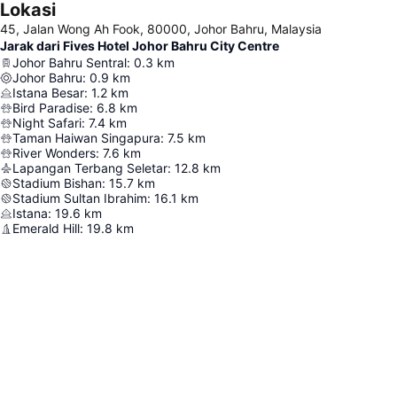
Lokasi
45, Jalan Wong Ah Fook, 80000, Johor Bahru, Malaysia
Jarak dari Fives Hotel Johor Bahru City Centre
Johor Bahru Sentral
:
0.3
km
Johor Bahru
:
0.9
km
Istana Besar
:
1.2
km
Bird Paradise
:
6.8
km
Night Safari
:
7.4
km
Taman Haiwan Singapura
:
7.5
km
River Wonders
:
7.6
km
Lapangan Terbang Seletar
:
12.8
km
Stadium Bishan
:
15.7
km
Stadium Sultan Ibrahim
:
16.1
km
Istana
:
19.6
km
Emerald Hill
:
19.8
km