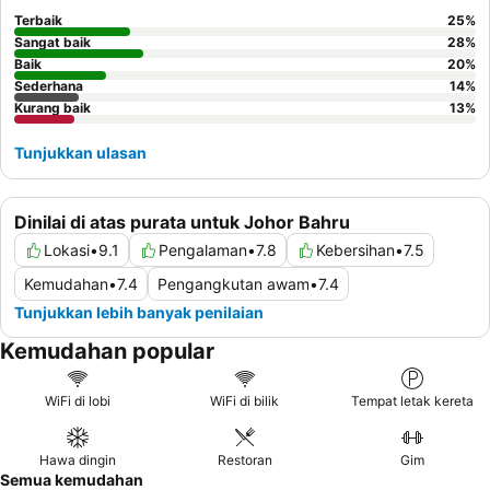
Terbaik
25
%
Sangat baik
28
%
Baik
20
%
Sederhana
14
%
Kurang baik
13
%
Tunjukkan ulasan
Dinilai di atas purata untuk Johor Bahru
Lokasi
•
9.1
Pengalaman
•
7.8
Kebersihan
•
7.5
Kemudahan
•
7.4
Pengangkutan awam
•
7.4
Tunjukkan lebih banyak penilaian
Kemudahan popular
WiFi di lobi
WiFi di bilik
Tempat letak kereta
Hawa dingin
Restoran
Gim
Semua kemudahan