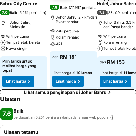
Bahru City Centre
Hotel, Johor Bahru
7.8
Baik
(
77,997 penilaian
)
7.6
7.2
Baik
(
5,251 penilaian
)
(
23,109 penilaian
Johor Bahru, 2.7 km dari
Pusat bandar
Johor Bahru,
Johor Bahru, 3.3 k
Malaysia
dari Pusat bandar
WiFi percuma
WiFi percuma
WiFi percuma
Kolam renang
Tempat letak kereta
Kolam renang
Spa
Hawa dingin
Tempat letak keret
Lihat harga
RM 181
dari
Lihat harga
Lihat harga
Pilih tarikh untuk
RM 153
dari
melihat harga yang
tepat
Lihat harga di
10 laman
Lihat harga di
11 lam
Lihat harga
Lihat harga
Lihat harga
Lihat semua penginapan di Johor Bahru
Ulasan
Baik
7.6
berdasarkan 5,251 penilaian daripada laman web
popular
Ulasan tetamu