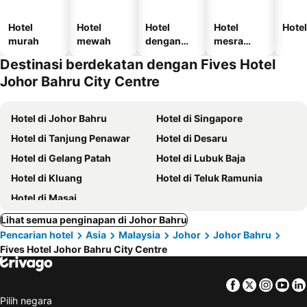
Hotel
Hotel
Hotel
Hotel
Hotel
murah
mewah
dengan
mesra
kolam
haiwan
Destinasi berdekatan dengan Fives Hotel
kesayanga
Johor Bahru City Centre
n
Hotel di Johor Bahru
Hotel di Singapore
Hotel di Tanjung Penawar
Hotel di Desaru
Hotel di Gelang Patah
Hotel di Lubuk Baja
Hotel di Kluang
Hotel di Teluk Ramunia
Hotel di Masai
Lihat semua penginapan di Johor Bahru
Pencarian hotel
Asia
Malaysia
Johor
Johor Bahru
Fives Hotel Johor Bahru City Centre
Facebook
Twitter
Insta
Yo
Pilih negara