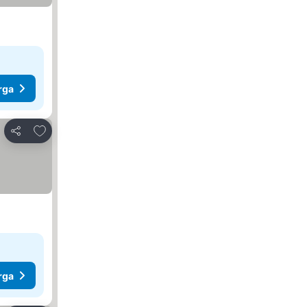
rga
Tambah ke favorit
Kongsi
rga