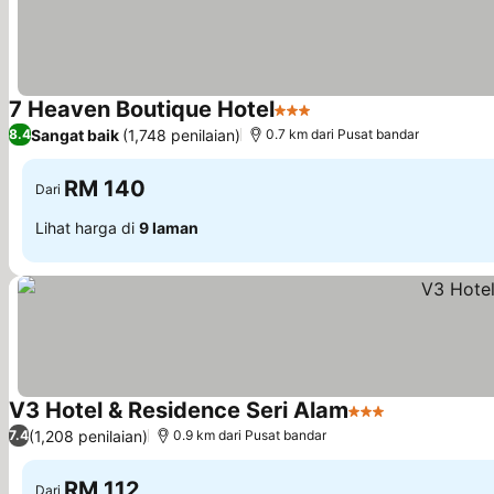
7 Heaven Boutique Hotel
3 Bintang
Sangat baik
(1,748 penilaian)
8.4
0.7 km dari Pusat bandar
RM 140
Dari
Lihat harga di
9 laman
V3 Hotel & Residence Seri Alam
3 Bintang
(1,208 penilaian)
7.4
0.9 km dari Pusat bandar
RM 112
Dari