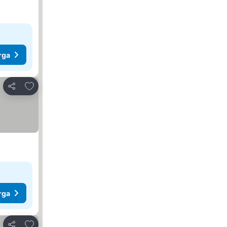
rga
Tambah ke favorit
Kongsi
rga
Tambah ke favorit