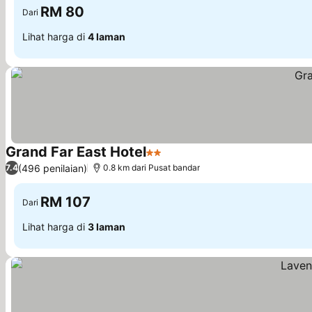
RM 80
Dari
Lihat harga di
4 laman
Grand Far East Hotel
2 Bintang
(496 penilaian)
7.4
0.8 km dari Pusat bandar
RM 107
Dari
Lihat harga di
3 laman