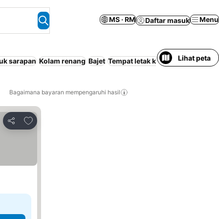
MS · RM
Menu
Daftar masuk
Lihat peta
uk sarapan
Kolam renang
Bajet
Tempat letak kenderaan
Kolam r
Bagaimana bayaran mempengaruhi hasil
Tambah ke favorit
Kongsi