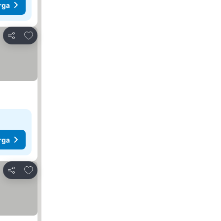
rga
Tambah ke favorit
Kongsi
rga
Tambah ke favorit
Kongsi