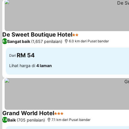
De Sweet Boutique Hotel
2 Bintang
Sangat baik
(1,657 penilaian)
8.1
6.0 km dari Pusat bandar
RM 54
Dari
Lihat harga di
4 laman
Grand World Hotel
3 Bintang
Baik
(705 penilaian)
7.8
7.1 km dari Pusat bandar