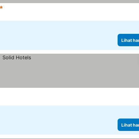
 Bintang
Lihat ha
Lihat ha