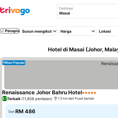
Destinasi
Penapis
Susun mengikut
Harga
Lokasi
Hotel di Masai (Johor, Mala
Pilihan Popular
Renaissance Johor Bahru Hotel
5 Bintang
Terbaik
(11,808 penilaian)
8.7
7.3 km dari Pusat bandar
RM 486
Dari