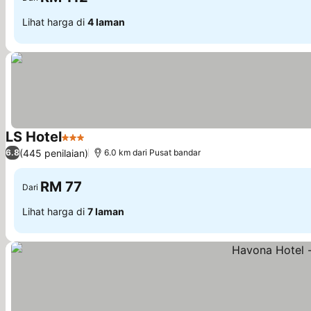
Lihat harga di
4 laman
LS Hotel
3 Bintang
(445 penilaian)
6.8
6.0 km dari Pusat bandar
RM 77
Dari
Lihat harga di
7 laman