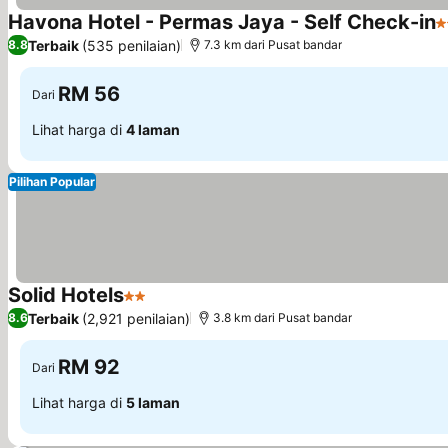
Havona Hotel - Permas Jaya - Self Check-in
2
Terbaik
(535 penilaian)
8.8
7.3 km dari Pusat bandar
RM 56
Dari
Lihat harga di
4 laman
Pilihan Popular
Solid Hotels
2 Bintang
Terbaik
(2,921 penilaian)
8.6
3.8 km dari Pusat bandar
RM 92
Dari
Lihat harga di
5 laman