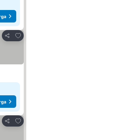
rga
Tambah ke favorit
Kongsi
rga
Tambah ke favorit
Kongsi