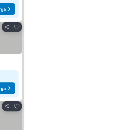
rga
Tambah ke favorit
Kongsi
rga
Tambah ke favorit
Kongsi