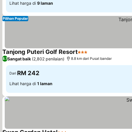
Lihat harga di
9 laman
Pilihan Popular
Tanjong Puteri Golf Resort
3 Bintang
Sangat baik
(2,802 penilaian)
8.1
8.8 km dari Pusat bandar
RM 242
Dari
Lihat harga di
1 laman