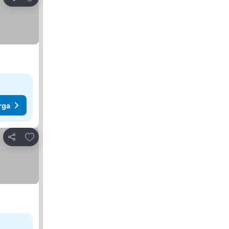
Kongsi
rga
Tambah ke favorit
Kongsi