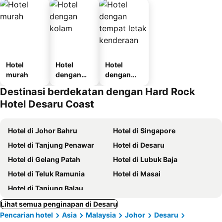
Hotel
Hotel
Hotel
murah
dengan
dengan
kolam
tempat
Destinasi berdekatan dengan Hard Rock
letak
Hotel Desaru Coast
kenderaan
Hotel di Johor Bahru
Hotel di Singapore
Hotel di Tanjung Penawar
Hotel di Desaru
Hotel di Gelang Patah
Hotel di Lubuk Baja
Hotel di Teluk Ramunia
Hotel di Masai
Hotel di Tanjung Balau
Lihat semua penginapan di Desaru
Pencarian hotel
Asia
Malaysia
Johor
Desaru