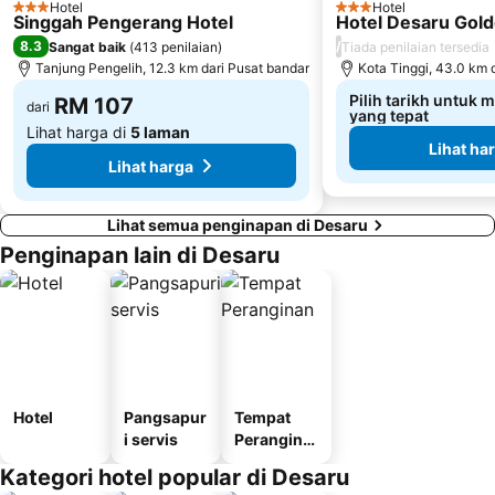
Hotel
Hotel
3 Bintang
3 Bintang
Singgah Pengerang Hotel
Hotel Desaru Gol
8.3
/
Sangat baik
(
413 penilaian
)
Tiada penilaian tersedia
Tanjung Pengelih, 12.3 km dari Pusat bandar
Kota Tinggi, 43.0 km 
Pilih tarikh untuk 
RM 107
dari
yang tepat
Lihat harga di
5 laman
Lihat ha
Lihat harga
Lihat semua penginapan di Desaru
Penginapan lain di Desaru
Hotel
Pangsapur
Tempat
i servis
Perangina
n
Kategori hotel popular di Desaru