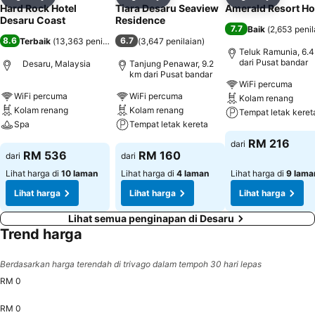
Kongsi
Tambah ke favorit
Kongsi
Tambah ke favorit
Kongsi
Tambah k
Hard Rock Hotel
Tiara Desaru Seaview
Amerald Resort Ho
Desaru Coast
Residence
7.7
Baik
(
2,653 penil
8.6
6.7
Terbaik
(
13,363 penilaian
)
(
3,647 penilaian
)
Teluk Ramunia, 6.
dari Pusat bandar
Desaru, Malaysia
Tanjung Penawar, 9.2
km dari Pusat bandar
WiFi percuma
WiFi percuma
WiFi percuma
Kolam renang
Kolam renang
Kolam renang
Tempat letak keret
Spa
Tempat letak kereta
Lihat harga
RM 216
dari
Lihat harga
Lihat harga
RM 536
RM 160
dari
dari
Lihat harga di
10 laman
Lihat harga di
4 laman
Lihat harga di
9 lama
Lihat harga
Lihat harga
Lihat harga
Lihat semua penginapan di Desaru
Trend harga
Berdasarkan harga terendah di trivago dalam tempoh 30 hari lepas
RM 0
RM 0