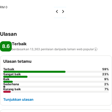
RM 0
Ulasan
Terbaik
8.6
berdasarkan 13,363 penilaian daripada laman web
popular
Ulasan tetamu
Terbaik
59
%
Sangat baik
23
%
Baik
9
%
Sederhana
2
%
Kurang baik
7
%
Tunjukkan ulasan