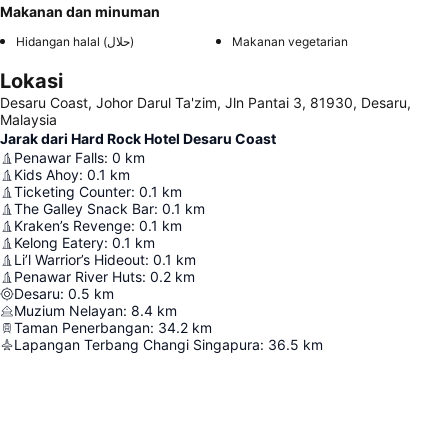
Makanan dan minuman
Hidangan halal (حلال)
Makanan vegetarian
Lokasi
Desaru Coast, Johor Darul Ta'zim, Jln Pantai 3, 81930, Desaru,
Malaysia
Jarak dari Hard Rock Hotel Desaru Coast
Penawar Falls
:
0
km
Kids Ahoy
:
0.1
km
Ticketing Counter
:
0.1
km
The Galley Snack Bar
:
0.1
km
Kraken’s Revenge
:
0.1
km
Kelong Eatery
:
0.1
km
Li’l Warrior’s Hideout
:
0.1
km
Penawar River Huts
:
0.2
km
Desaru
:
0.5
km
Muzium Nelayan
:
8.4
km
Taman Penerbangan
:
34.2
km
Lapangan Terbang Changi Singapura
:
36.5
km