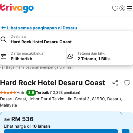
Kegemara
Daftar
Me
Lihat semua penginapan di Desaru
Destinasi
Hard Rock Hotel Desaru Coast
Daftar masuk/keluar
Tetamu dan bilik
Pilih tarikh
2 Tetamu, 1 Bilik.
Bagaimana bayaran mempengaruhi hasil
Hard Rock Hotel Desaru Coast
Kongsi
Ta
Hotel
8.6
Terbaik
(
13,363 penilaian
)
5 Bintang
Desaru Coast, Johor Darul Ta'zim, Jln Pantai 3, 81930, Desaru,
Malaysia
RM 536
RM 536
dari
dari
Lihat harga di
10 laman
Lihat harga di
10 laman