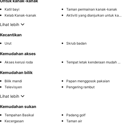
Untuk kanak-kanak
Katil bayi
Taman permainan kanak-kanak
Kelab Kanak-kanak
Aktiviti yang dianjurkan untuk kanak-kanak
Lihat lebih
Kecantikan
Urut
Skrub badan
Kemudahan akses
Akses kerusi roda
Tempat letak kenderaan mudah diakses
Kemudahan bilik
Bilik mandi
Papan menggosok pakaian
Televisyen
Pengering rambut
Lihat lebih
Kemudahan sukan
Tempahan Basikal
Padang golf
Kecergasan
Taman air