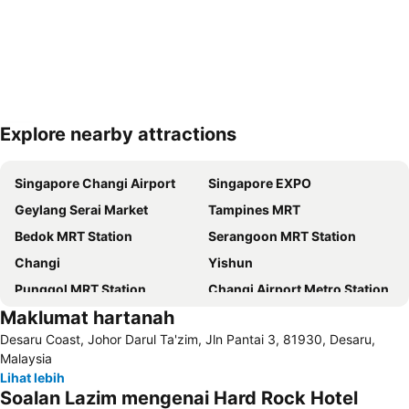
Explore nearby attractions
Kembangkan peta
Singapore Changi Airport
Singapore EXPO
Geylang Serai Market
Tampines MRT
Bedok MRT Station
Serangoon MRT Station
Changi
Yishun
Punggol MRT Station
Changi Airport Metro Station
Maklumat hartanah
Paya Lebar MRT Station
Pasir Ris MRT Station
Desaru Coast, Johor Darul Ta'zim, Jln Pantai 3, 81930, Desaru,
Joo Chiat Street
Bartley Metro Station
Malaysia
Bishan MRT Station
Katong
Lihat lebih
Soalan Lazim mengenai Hard Rock Hotel
Potong Pasir Metro Station
Seletar