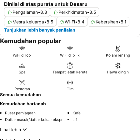
Dinilai di atas purata untuk Desaru
Pengalaman
•
8.8
Perkhidmatan
•
8.5
Mesra keluarga
•
8.5
Wi-Fi
•
8.4
Kebersihan
•
8.1
Tunjukkan lebih banyak penilaian
Kemudahan popular
WiFi di lobi
WiFi di bilik
Kolam renang
Spa
Tempat letak kereta
Hawa dingin
Restoran
Gim
Semua kemudahan
Kemudahan hartanah
Pusat perniagaan
Kafe
Daftar masuk/daftar keluar ekspres
Lif
Lihat lebih