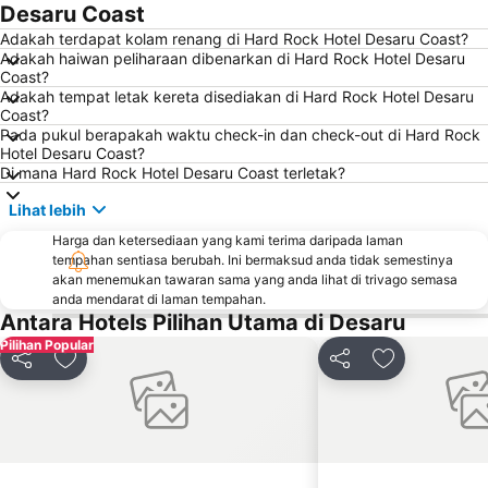
Desaru Coast
Seletar Airport
Tai Seng Metro Station
Adakah terdapat kolam renang di Hard Rock Hotel Desaru Coast?
Lorong Chuan Metro Station
Kembangan MRT Station
Adakah haiwan peliharaan dibenarkan di Hard Rock Hotel Desaru
Coast?
Tanah Merah MRT
Eunos
Adakah tempat letak kereta disediakan di Hard Rock Hotel Desaru
Yio Chu Kang MRT Station
Tampines Metro Station
Coast?
Pada pukul berapakah waktu check-in dan check-out di Hard Rock
Simei Metro Station
Bedok Metro Station
Hotel Desaru Coast?
Di mana Hard Rock Hotel Desaru Coast terletak?
Hougang
Kovan MRT Station
Aljunied MRT Station
Aljunied Metro Station
Lihat lebih
Hang Nadim Airport
Far East Tampines
Harga dan ketersediaan yang kami terima daripada laman
tempahan sentiasa berubah. Ini bermaksud anda tidak semestinya
Bedok MRT
Ang Mo Kio Metro Station
akan menemukan tawaran sama yang anda lihat di trivago semasa
Wild Wild Wet
Pasir Ris Metro Station
anda mendarat di laman tempahan.
Antara Hotels Pilihan Utama di Desaru
Sengkang Metro Station
Hougang Metro Station
Pilihan Popular
Kembangan MRT
Upper East Coast
Kongsi
Tambah ke favorit
Kongsi
Tambah ke fa
Tanah Merah MRT Station
Eunos Metro Station
Serangoon Metro Station
East Coast Park