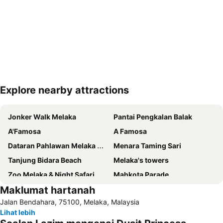
Explore nearby attractions
Kembangkan peta
Jonker Walk Melaka
Pantai Pengkalan Balak
A'Famosa
A Famosa
Dataran Pahlawan Melaka Megamall
Menara Taming Sari
Tanjung Bidara Beach
Melaka's towers
Zoo Melaka & Night Safari
Mahkota Parade
Maklumat hartanah
Jalan Hang Jebat
Lapangan Terbang Antarabangsa Melaka
Jalan Bendahara, 75100, Melaka, Malaysia
Baba Nyonya Heritage Museum
Istana Kesultanan Melaka
Lihat lebih
Chinatown
Masjid Kampung Kling