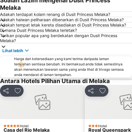
Soalan Lazim mengenai Dusit Princess
Cheng Hoon Teng
Runtuhan Gereja Saint Paul
Melaka
Gereja St. Francis Xavier
Medan Portugis
Adakah terdapat kolam renang di Dusit Princess Melaka?
Adakah haiwan peliharaan dibenarkan di Dusit Princess Melaka?
Stadthuys
Dutch Square
Adakah tempat letak kereta disediakan di Dusit Princess Melaka?
Di mana Dusit Princess Melaka terletak?
Tarikan popular apa yang berdekatan dengan Dusit Princess
Melaka?
Lihat lebih
Harga dan ketersediaan yang kami terima daripada laman
tempahan sentiasa berubah. Ini bermaksud anda tidak semestinya
akan menemukan tawaran sama yang anda lihat di trivago semasa
anda mendarat di laman tempahan.
Antara Hotels Pilihan Utama di Melaka
Kongsi
Tambah ke favorit
Kongsi
Tambah ke fa
Hotel
Hotel
5 Bintang
3 Bintang
Casa del Rio Melaka
Royal Queenspark 