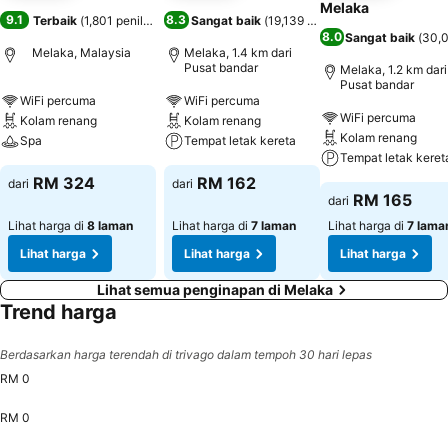
Melaka
9.1
8.3
Terbaik
(
1,801 penilaian
)
Sangat baik
(
19,139 penilaian
)
8.0
Sangat baik
(
30,0
Melaka, Malaysia
Melaka, 1.4 km dari
Pusat bandar
Melaka, 1.2 km dari
Pusat bandar
WiFi percuma
WiFi percuma
WiFi percuma
Kolam renang
Kolam renang
Kolam renang
Spa
Tempat letak kereta
Tempat letak keret
RM 324
RM 162
dari
dari
RM 165
dari
Lihat harga di
8 laman
Lihat harga di
7 laman
Lihat harga di
7 lama
Lihat harga
Lihat harga
Lihat harga
Lihat semua penginapan di Melaka
Trend harga
Berdasarkan harga terendah di trivago dalam tempoh 30 hari lepas
RM 0
RM 0