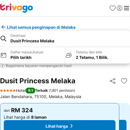
Kegemara
Daftar
Me
Lihat semua penginapan di Melaka
Destinasi
Dusit Princess Melaka
Daftar masuk/keluar
Tetamu dan bilik
Pilih tarikh
2 Tetamu, 1 Bilik.
Bagaimana bayaran mempengaruhi hasil
Dusit Princess Melaka
Kongsi
Ta
Hotel
9.1
Terbaik
(
1,801 penilaian
)
5 Bintang
Jalan Bendahara, 75100, Melaka, Malaysia
RM 324
RM 324
dari
dari
Lihat harga di
8 laman
Lihat harga di
8 laman
Lihat harga
Lihat harga