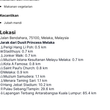
Makanan vegetarian
Kecantikan
Jubah mandi
Lokasi
Jalan Bendahara, 75100, Melaka, Malaysia
Jarak dari Dusit Princess Melaka
Perigi Hang Li Poh
:
0.5
km
Stadthuys
:
0.7
km
Jonker Walk
:
0.7
km
Muzium Istana Kesultanan Melayu Melaka
:
0.7
km
Kota A Famosa
:
0.8
km
Saint Paul's Church
:
0.8
km
Melaka
:
0.9
km
Muzium Samudera
:
1.1
km
Menara Taming Sari
:
1.1
km
Hang Jebat Stadium
:
10.2
km
Pulau Sebang/Tampin
:
29.6
km
Lapangan Terbang Antarabangsa Kuala Lumpur
:
85.4
km