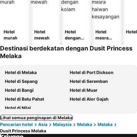
Hotel
Hotel
Hotel
Hotel
Hotel
murah
mewah
dengan
mesra
kolam
haiwan
Destinasi berdekatan dengan Dusit Princess
kesayanga
Melaka
n
Hotel di Melaka
Hotel di Port Dickson
Hotel di Sepang
Hotel di Seremban
Hotel di Bangi
Hotel di Muar
Hotel di Batu Pahat
Hotel di Alor Gajah
Hotel di Nilai
Lihat semua penginapan di Melaka
Pencarian hotel
Asia
Malaysia
Melaka
Melaka
Dusit Princess Melaka