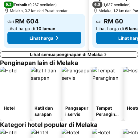
9.2
6.8
Terbaik
(
9,267 penilaian
)
(
1,637 penilaian
)
Melaka, 0.2 km dari Pusat bandar
Melaka, 1.2 km dari Pu
RM 604
RM 60
dari
dari
Lihat harga di
10 laman
Lihat harga di
6 lam
Lihat harga
Lihat har
Lihat semua penginapan di Melaka
Penginapan lain di Melaka
Hotel
Katil dan
Pangsapur
Tempat
Host
sarapan
i servis
Perangina
n
Kategori hotel popular di Melaka