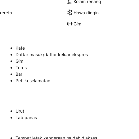
Kolam renang
kereta
Hawa dingin
Gim
Kafe
Daftar masuk/daftar keluar ekspres
Gim
Teres
Bar
Peti keselamatan
Urut
Tab panas
Tempat letak kenderaan mudah diakses