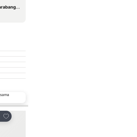
sa Melaka
 sama
Tambah ke favorit
Tambah ke favorit
gsi
Kongsi