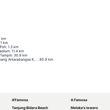
8
km
.1
km
 Poh
:
1.3
km
tadium
:
11.4
km
/Tampin
:
30.9
km
Lapangan Terbang Antarabangsa Kuala Lumpur
:
85.9
km
Kembangkan peta
A'Famosa
A Famosa
Tanjung Bidara Beach
Melaka's towers