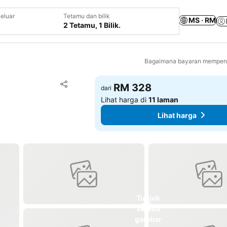
eluar
Tetamu dan bilik
MS · RM
2 Tetamu, 1 Bilik.
Bagaimana bayaran mempeng
Tambah ke favorit
RM 328
dari
Kongsi
Lihat harga di
11 laman
Lihat harga