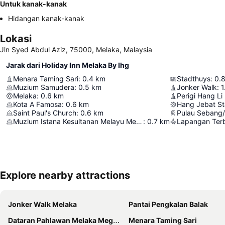
Untuk kanak-kanak
Hidangan kanak-kanak
Lokasi
Jln Syed Abdul Aziz, 75000, Melaka, Malaysia
Jarak dari Holiday Inn Melaka By Ihg
Menara Taming Sari
:
0.4
km
Stadthuys
:
0.
Muzium Samudera
:
0.5
km
Jonker Walk
:
1
Melaka
:
0.6
km
Perigi Hang Li
Kota A Famosa
:
0.6
km
Hang Jebat S
Saint Paul's Church
:
0.6
km
Pulau Sebang
Muzium Istana Kesultanan Melayu Melaka
:
0.7
km
Explore nearby attractions
Jonker Walk Melaka
Pantai Pengkalan Balak
Dataran Pahlawan Melaka Megamall
Menara Taming Sari