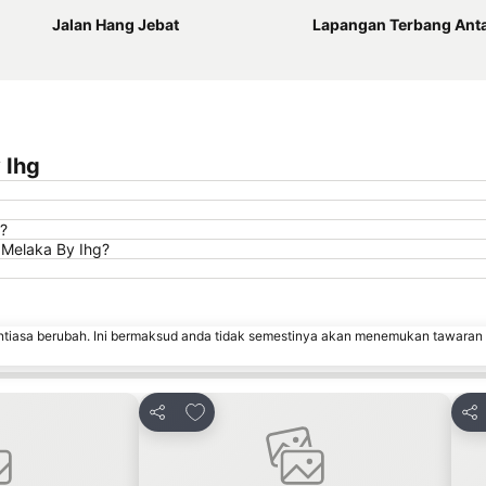
Jalan Hang Jebat
Lapangan Terbang Antarabang
 Ihg
g?
 Melaka By Ihg?
ntiasa berubah. Ini bermaksud anda tidak semestinya akan menemukan tawaran
rit
Tambah ke favorit
Kongsi
Kon