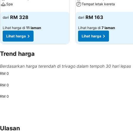
Spa
Tempat letak kereta
Lihat harga
Lihat harga
RM 328
RM 163
dari
dari
Lihat harga di
11 laman
Lihat harga di
7 laman
Lihat harga
Lihat harga
Trend harga
Berdasarkan harga terendah di trivago dalam tempoh 30 hari lepas
RM 0
RM 0
RM 0
Ulasan