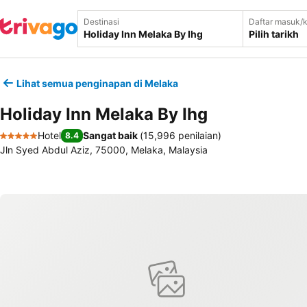
Destinasi
Daftar masuk/k
Pilih tarikh
Lihat semua penginapan di Melaka
Holiday Inn Melaka By Ihg
Hotel
Sangat baik
(
15,996 penilaian
)
8.4
5 Bintang
Jln Syed Abdul Aziz, 75000, Melaka, Malaysia