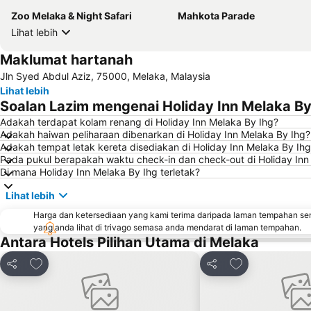
Zoo Melaka & Night Safari
Mahkota Parade
Lihat lebih
Maklumat hartanah
Jln Syed Abdul Aziz, 75000, Melaka, Malaysia
Lihat lebih
Soalan Lazim mengenai Holiday Inn Melaka By
Adakah terdapat kolam renang di Holiday Inn Melaka By Ihg?
Adakah haiwan peliharaan dibenarkan di Holiday Inn Melaka By Ihg?
Adakah tempat letak kereta disediakan di Holiday Inn Melaka By Ih
Pada pukul berapakah waktu check-in dan check-out di Holiday Inn
Di mana Holiday Inn Melaka By Ihg terletak?
Lihat lebih
Harga dan ketersediaan yang kami terima daripada laman tempahan se
yang anda lihat di trivago semasa anda mendarat di laman tempahan.
Antara Hotels Pilihan Utama di Melaka
Tambah ke favorit
Tambah ke favo
Kongsi
Kongsi