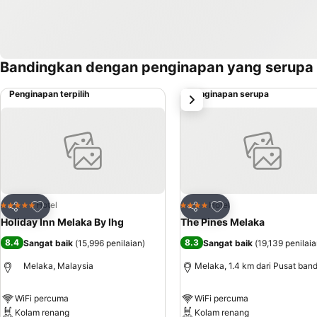
Bandingkan dengan penginapan yang serupa
Penginapan terpilih
Penginapan serupa
next
Tambah ke favorit
Tambah ke favorit
Hotel
Hotel
5 Bintang
4 Bintang
Kongsi
Kongsi
Holiday Inn Melaka By Ihg
The Pines Melaka
8.4
8.3
Sangat baik
(
15,996 penilaian
)
Sangat baik
(
19,139 penilai
Melaka, Malaysia
Melaka, 1.4 km dari Pusat ban
WiFi percuma
WiFi percuma
Kolam renang
Kolam renang