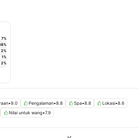
7
%
88
%
2
%
1
%
2
%
raan
•
9.0
Pengalaman
•
8.8
Spa
•
8.8
Lokasi
•
8.6
Nilai untuk wang
•
7.9