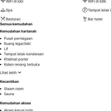
WiFi di lobi
WiFi di bilik
Spa
Tempat letak 
Restoran
Bar hotel
Semua kemudahan
Kemudahan hartanah
Pusat perniagaan
Ruang legar/lobi
Lif
Tempat letak kenderaan
Khidmat porter
Kolam renang terbuka
Lihat lebih
Kecantikan
Steam room
Sauna
Kemudahan akses
Akses kerusi roda