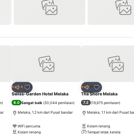
Tambah ke favorit
Tambah ke favori
Hotel
Hotel
4 Bintang
3 Bintang
Kongsi
Kongsi
Swiss-Garden Hotel Melaka
The Shore Melaka
8.0
7.2
an
)
Sangat baik
(
30,044 penilaian
)
(
19,675 penilaian
)
dar
Melaka, 1.2 km dari Pusat bandar
Melaka, 1.1 km dari Pusat b
WiFi percuma
Kolam renang
Kolam renang
Tempat letak kereta