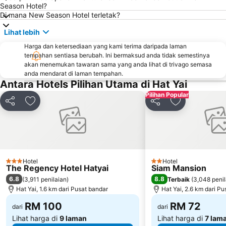
Season Hotel?
Di mana New Season Hotel terletak?
Lihat lebih
Harga dan ketersediaan yang kami terima daripada laman
tempahan sentiasa berubah. Ini bermaksud anda tidak semestinya
akan menemukan tawaran sama yang anda lihat di trivago semasa
anda mendarat di laman tempahan.
Antara Hotels Pilihan Utama di Hat Yai
Pilihan Popular
Kongsi
Tambah ke favorit
Kongsi
Tambah ke fa
Hotel
Hotel
3 Bintang
2 Bintang
The Regency Hotel Hatyai
Siam Mansion
6.8
8.8
(
3,911 penilaian
)
Terbaik
(
3,048 penil
Hat Yai, 1.6 km dari Pusat bandar
Hat Yai, 2.6 km dari P
RM 100
RM 72
dari
dari
Lihat harga di
9 laman
Lihat harga di
7 lam