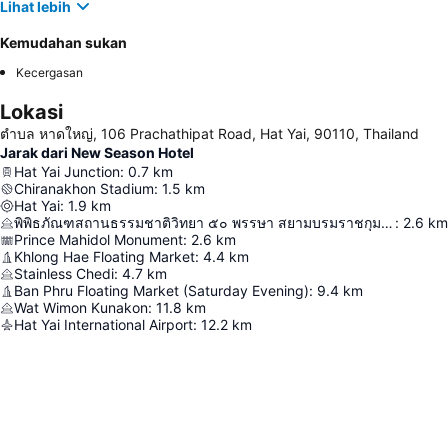
Lihat lebih
Kemudahan sukan
Kecergasan
Lokasi
ตําบล หาดใหญ่, 106 Prachathipat Road, Hat Yai, 90110, Thailand
Jarak dari New Season Hotel
Hat Yai Junction
:
0.7
km
Chiranakhon Stadium
:
1.5
km
Hat Yai
:
1.9
km
พิพิธภัณฑสถานธรรมชาติวิทยา ๕๐ พรรษา สยามบรมราชกุมารี
:
2.6
km
Prince Mahidol Monument
:
2.6
km
Khlong Hae Floating Market
:
4.4
km
Stainless Chedi
:
4.7
km
Ban Phru Floating Market (Saturday Evening)
:
9.4
km
Wat Wimon Kunakon
:
11.8
km
Hat Yai International Airport
:
12.2
km