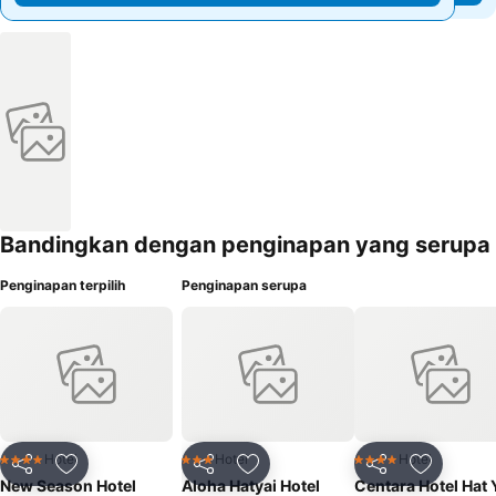
Bandingkan dengan penginapan yang serupa
Penginapan terpilih
Penginapan serupa
Hotel
Hotel
Hotel
4 Bintang
3 Bintang
4 Bintang
Kongsi
Tambah ke favorit
Kongsi
Tambah ke favorit
Kongsi
Tambah k
New Season Hotel
Aloha Hatyai Hotel
Centara Hotel Hat 