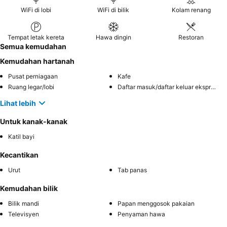
WiFi di lobi
WiFi di bilik
Kolam renang
Tempat letak kereta
Hawa dingin
Restoran
Semua kemudahan
Kemudahan hartanah
Pusat perniagaan
Kafe
Ruang legar/lobi
Daftar masuk/daftar keluar ekspres
Lihat lebih
Untuk kanak-kanak
Katil bayi
Kecantikan
Urut
Tab panas
Kemudahan bilik
Bilik mandi
Papan menggosok pakaian
Televisyen
Penyaman hawa