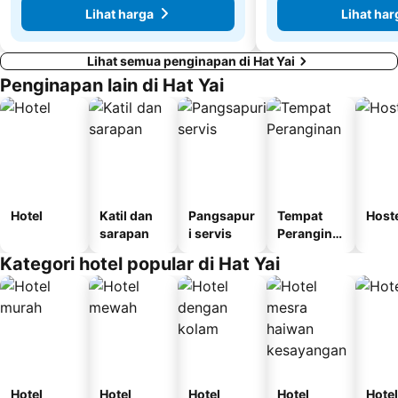
Lihat harga
Lihat har
Lihat semua penginapan di Hat Yai
Penginapan lain di Hat Yai
Hotel
Katil dan
Pangsapur
Tempat
Host
sarapan
i servis
Perangina
n
Kategori hotel popular di Hat Yai
Hotel
Hotel
Hotel
Hotel
Hotel