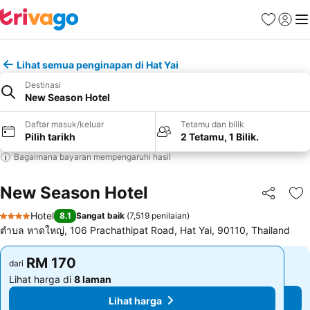
Kegemara
Daftar
Me
Lihat semua penginapan di Hat Yai
Destinasi
New Season Hotel
Daftar masuk/keluar
Tetamu dan bilik
Pilih tarikh
2 Tetamu, 1 Bilik.
Bagaimana bayaran mempengaruhi hasil
New Season Hotel
Kongsi
Ta
Hotel
8.1
Sangat baik
(
7,519 penilaian
)
4 Bintang
ตําบล หาดใหญ่, 106 Prachathipat Road, Hat Yai, 90110, Thailand
RM 170
RM 170
dari
dari
Lihat harga di
8 laman
Lihat harga di
8 laman
Lihat harga
Lihat harga