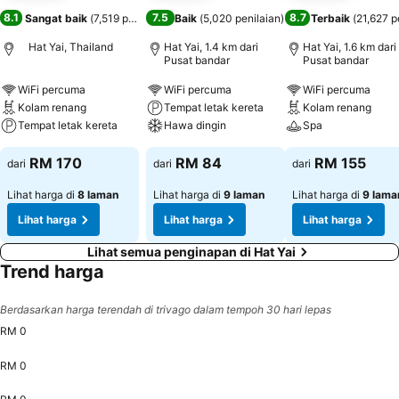
8.1
7.5
8.7
Sangat baik
(
7,519 penilaian
)
Baik
(
5,020 penilaian
)
Terbaik
(
21,627 p
Hat Yai, Thailand
Hat Yai, 1.4 km dari
Hat Yai, 1.6 km dari
Pusat bandar
Pusat bandar
WiFi percuma
WiFi percuma
WiFi percuma
Kolam renang
Tempat letak kereta
Kolam renang
Tempat letak kereta
Hawa dingin
Spa
RM 170
RM 84
RM 155
dari
dari
dari
Lihat harga di
8 laman
Lihat harga di
9 laman
Lihat harga di
9 lama
Lihat harga
Lihat harga
Lihat harga
Lihat semua penginapan di Hat Yai
Trend harga
Berdasarkan harga terendah di trivago dalam tempoh 30 hari lepas
RM 0
RM 0