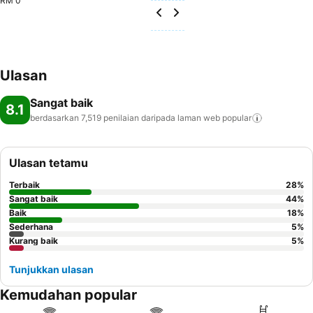
RM 0
Ulasan
Sangat baik
8.1
berdasarkan 7,519 penilaian daripada laman web
popular
Ulasan tetamu
Terbaik
28
%
Sangat baik
44
%
Baik
18
%
Sederhana
5
%
Kurang baik
5
%
Tunjukkan ulasan
Kemudahan popular