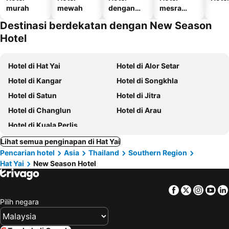
murah
mewah
dengan
mesra
kolam
haiwan
Destinasi berdekatan dengan New Season
kesayanga
Hotel
n
Hotel di Hat Yai
Hotel di Alor Setar
Hotel di Kangar
Hotel di Songkhla
Hotel di Satun
Hotel di Jitra
Hotel di Changlun
Hotel di Arau
Hotel di Kuala Perlis
Lihat semua penginapan di Hat Yai
Pencarian hotel
Asia
Thailand
Southern Region
Hat Yai
New Season Hotel
Facebook
Twitter
Insta
Yo
Pilih negara