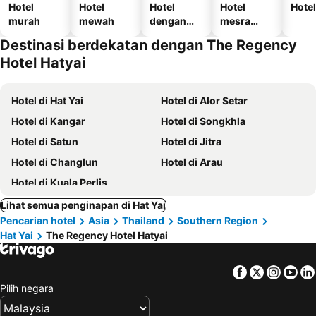
Hotel
Hotel
Hotel
Hotel
Hotel
murah
mewah
dengan
mesra
kolam
haiwan
Destinasi berdekatan dengan The Regency
kesayanga
Hotel Hatyai
n
Hotel di Hat Yai
Hotel di Alor Setar
Hotel di Kangar
Hotel di Songkhla
Hotel di Satun
Hotel di Jitra
Hotel di Changlun
Hotel di Arau
Hotel di Kuala Perlis
Lihat semua penginapan di Hat Yai
Pencarian hotel
Asia
Thailand
Southern Region
Hat Yai
The Regency Hotel Hatyai
Facebook
Twitter
Insta
Yo
Pilih negara