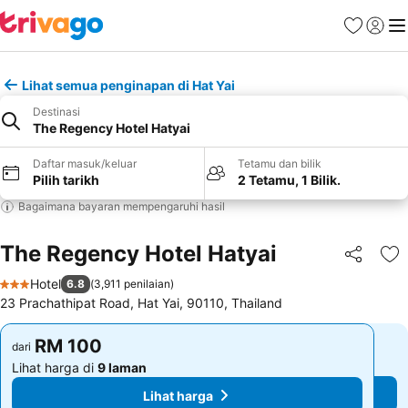
Kegemara
Daftar
Me
Lihat semua penginapan di Hat Yai
Destinasi
The Regency Hotel Hatyai
Daftar masuk/keluar
Tetamu dan bilik
Pilih tarikh
2 Tetamu, 1 Bilik.
Bagaimana bayaran mempengaruhi hasil
The Regency Hotel Hatyai
Kongsi
Ta
Hotel
6.8
(
3,911 penilaian
)
3 Bintang
23 Prachathipat Road, Hat Yai, 90110, Thailand
RM 100
RM 100
dari
dari
Lihat harga di
9 laman
Lihat harga di
9 laman
Lihat harga
Lihat harga