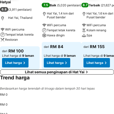
Hatyai
7.5
8.7
Baik
(
5,020 penilaian
)
Terbaik
(
21,627 p
6.8
(
3,911 penilaian
)
Hat Yai, 1.4 km dari
Hat Yai, 1.6 km dari
Pusat bandar
Pusat bandar
Hat Yai, Thailand
WiFi percuma
WiFi percuma
WiFi percuma
Tempat letak kereta
Kolam renang
Tempat letak kereta
Hawa dingin
Spa
Restoran
Lihat harga
Lihat harga
RM 84
RM 155
dari
dari
Lihat harga
RM 100
dari
Lihat harga di
9 laman
Lihat harga di
9 laman
Lihat harga di
9 lama
Lihat harga
Lihat harga
Lihat harga
Lihat semua penginapan di Hat Yai
Trend harga
Berdasarkan harga terendah di trivago dalam tempoh 30 hari lepas
RM 0
RM 0