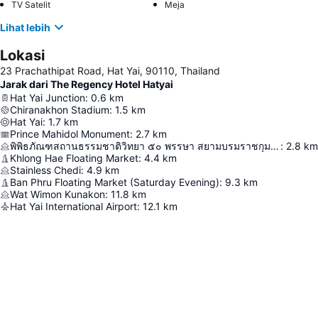
TV Satelit
Meja
Lihat lebih
Lokasi
23 Prachathipat Road, Hat Yai, 90110, Thailand
Jarak dari The Regency Hotel Hatyai
Hat Yai Junction
:
0.6
km
Chiranakhon Stadium
:
1.5
km
Hat Yai
:
1.7
km
Prince Mahidol Monument
:
2.7
km
พิพิธภัณฑสถานธรรมชาติวิทยา ๕๐ พรรษา สยามบรมราชกุมารี
:
2.8
km
Khlong Hae Floating Market
:
4.4
km
Stainless Chedi
:
4.9
km
Ban Phru Floating Market (Saturday Evening)
:
9.3
km
Wat Wimon Kunakon
:
11.8
km
Hat Yai International Airport
:
12.1
km