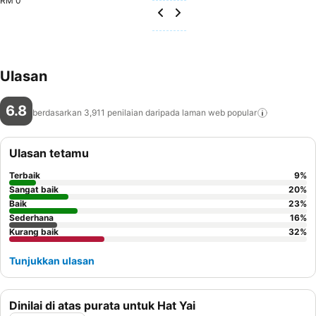
RM 0
Ulasan
6.8
berdasarkan 3,911 penilaian daripada laman web
popular
Ulasan tetamu
Terbaik
9
%
Sangat baik
20
%
Baik
23
%
Sederhana
16
%
Kurang baik
32
%
Tunjukkan ulasan
Dinilai di atas purata untuk Hat Yai