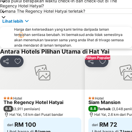
Pada pukul berapakah waktu check-in dan check-out di The
Regency Hotel Hatyai?
Di mana The Regency Hotel Hatyai terletak?
Lihat lebih
Harga dan ketersediaan yang kami terima daripada laman
tempahan sentiasa berubah. Ini bermaksud anda tidak semestinya
akan menemukan tawaran sama yang anda lihat di trivago semasa
anda mendarat di laman tempahan.
Antara Hotels Pilihan Utama di Hat Yai
Pilihan Popular
Kongsi
Tambah ke favorit
Kongsi
Tambah ke fa
Hotel
Hotel
3 Bintang
2 Bintang
The Regency Hotel Hatyai
Siam Mansion
6.8
8.8
(
3,911 penilaian
)
Terbaik
(
3,048 penil
Hat Yai, 1.6 km dari Pusat bandar
Hat Yai, 2.6 km dari P
RM 100
RM 72
dari
dari
Lihat harga di
9 laman
Lihat harga di
7 lam