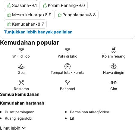
Suasana
•
9.1
Kolam Renang
•
9.0
Mesra keluarga
•
8.9
Pengalaman
•
8.8
Kemudahan
•
8.7
Tunjukkan lebih banyak penilaian
Kemudahan popular
WiFi di lobi
WiFi di bilik
Kolam renang
Spa
Tempat letak kereta
Hawa dingin
Restoran
Bar hotel
Gim
Semua kemudahan
Kemudahan hartanah
Pusat perniagaan
Permainan arked/video
Ruang legar/lobi
Lif
Lihat lebih