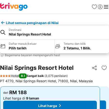
Kegemara
Daftar
Me
Lihat semua penginapan di Nilai
Destinasi
Nilai Springs Resort Hotel
Daftar masuk/keluar
Tetamu dan bilik
Pilih tarikh
2 Tetamu, 1 Bilik.
Bagaimana bayaran mempengaruhi hasil
Nilai Springs Resort Hotel
Kongsi
Ta
Hotel
8.1
Sangat baik
(
3,075 penilaian
)
4 Bintang
PT 4770, Nilai Springs Resort Hotel, 71800, Nilai, Malaysia
RM 188
RM 188
dari
dari
Lihat harga di
9 laman
Lihat harga di
9 laman
Lihat harga
Lihat harga