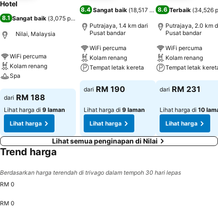
Hotel
8.4
8.6
Sangat baik
(
18,517 penilaian
Terbaik
)
(
34,526 p
8.1
Sangat baik
(
3,075 penilaian
)
Putrajaya, 1.4 km dari
Putrajaya, 2.0 km d
Pusat bandar
Pusat bandar
Nilai, Malaysia
WiFi percuma
WiFi percuma
WiFi percuma
Kolam renang
Kolam renang
Kolam renang
Tempat letak kereta
Tempat letak keret
Spa
Lihat harga
Lihat harga
RM 190
RM 231
dari
dari
Lihat harga
RM 188
dari
Lihat harga di
9 laman
Lihat harga di
9 laman
Lihat harga di
10 lam
Lihat harga
Lihat harga
Lihat harga
Lihat semua penginapan di Nilai
Trend harga
Berdasarkan harga terendah di trivago dalam tempoh 30 hari lepas
RM 0
RM 0