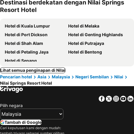
Destinasi berdekatan dengan Nilai Springs
kesayanga
Resort Hotel
n
Hotel di Kuala Lumpur
Hotel di Melaka
Hotel di Port Dickson
Hotel di Genting Highlands
Hotel di Shah Alam
Hotel di Putrajaya
Hotel di Petaling Jaya
Hotel di Bentong
Hotel di Sepang
Lihat semua penginapan di Nilai
Pencarian hotel
Asia
Malaysia
Negeri Sembilan
Nilai
Nilai Springs Resort Hotel
Facebook
Twitter
Insta
Yo
Pilih negara
Tambah di Google
Cari keputusan kami dengan mudah:
tambah trivago sebagai sumber pilihan