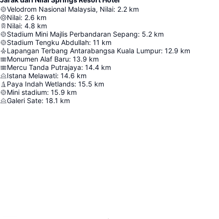
Velodrom Nasional Malaysia, Nilai
:
2.2
km
Nilai
:
2.6
km
Nilai
:
4.8
km
Stadium Mini Majlis Perbandaran Sepang
:
5.2
km
Stadium Tengku Abdullah
:
11
km
Lapangan Terbang Antarabangsa Kuala Lumpur
:
12.9
km
Monumen Alaf Baru
:
13.9
km
Mercu Tanda Putrajaya
:
14.4
km
Istana Melawati
:
14.6
km
Paya Indah Wetlands
:
15.5
km
Mini stadium
:
15.9
km
Galeri Sate
:
18.1
km