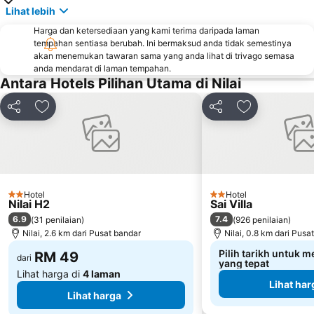
Lihat lebih
Lapangan Terbang Sultan Abdul Aziz Shah
Chinatown
Harga dan ketersediaan yang kami terima daripada laman
Taman KLCC
Central Market Kuala Lumpur
tempahan sentiasa berubah. Ini bermaksud anda tidak semestinya
The Curve
Putrajaya Hot Air Balloon Fiesta
akan menemukan tawaran sama yang anda lihat di trivago semasa
anda mendarat di laman tempahan.
Rumah Api Tanjung Tuan
Lot 10
Antara Hotels Pilihan Utama di Nilai
Bukit Melawati
Monorail
Kongsi
Tambah ke favorit
Kongsi
Tambah ke fa
Tropicana City Mall
Kepong Forestry Park - FRIM
Little India
Masjid Negara
Sultan Abdul Samad Building
Kuala Lumpur Golf & Country Club
KL Festival City
Institut Profesional Baitulmal
Hotel
Hotel
Istana Budaya
Istana Negara
2 Bintang
2 Bintang
Nilai H2
Sai Villa
Tugu Negara
Lake Garden
6.9
7.4
(
31 penilaian
)
(
926 penilaian
)
Nilai, 2.6 km dari Pusat bandar
Nilai, 0.8 km dari Pusa
Pilih tarikh untuk m
RM 49
dari
yang tepat
Lihat harga di
4 laman
Lihat har
Lihat harga