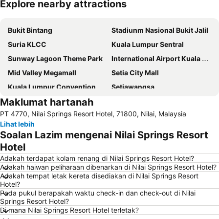
Explore nearby attractions
Kembangkan peta
Bukit Bintang
Stadiunm Nasional Bukit Jalil
Suria KLCC
Kuala Lumpur Sentral
Sunway Lagoon Theme Park
International Airport Kuala Lumpur
Mid Valley Megamall
Setia City Mall
Kuala Lumpur Convention Centre
Setiawangsa
Maklumat hartanah
KLIA Ekspres
Terminal Bersepadu Selatan
PT 4770, Nilai Springs Resort Hotel, 71800, Nilai, Malaysia
Jalan Tunku Abdul Rahman
Dataran Merdeka
Lihat lebih
Aquaria
Masjid Jamek
Soalan Lazim mengenai Nilai Springs Resort
One Utama Shopping Centre
Menara Berkembar Petronas
Hotel
Sunway Pyramid Shopping Centre
Jalan Tun Razak
Adakah terdapat kolam renang di Nilai Springs Resort Hotel?
Adakah haiwan peliharaan dibenarkan di Nilai Springs Resort Hotel?
Zoo Negara
Pasar Seni
Adakah tempat letak kereta disediakan di Nilai Springs Resort
Hotel?
Sepang International Circuit
Batu Caves
Pada pukul berapakah waktu check-in dan check-out di Nilai
Jalan Petaling
Port Klang
Springs Resort Hotel?
Di mana Nilai Springs Resort Hotel terletak?
Menara KL
1 Utama