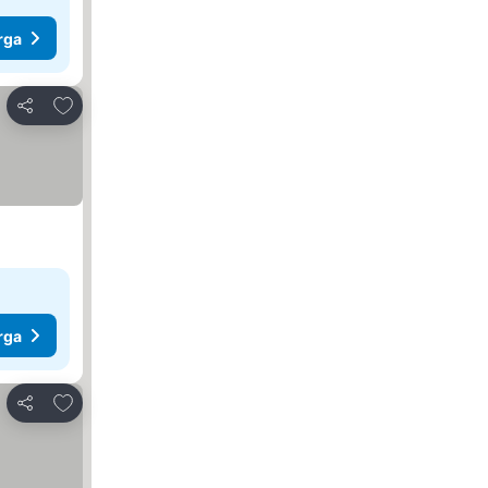
rga
Tambah ke favorit
Kongsi
rga
Tambah ke favorit
Kongsi