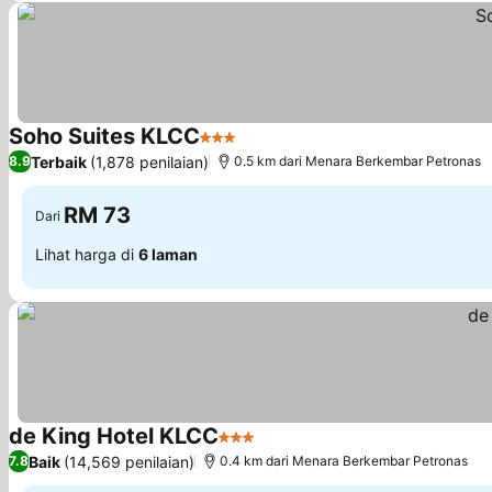
Soho Suites KLCC
3 Bintang
Lihat harga
Terbaik
(1,878 penilaian)
8.9
0.5 km dari Menara Berkembar Petronas
RM 73
Dari
Lihat harga di
6 laman
de King Hotel KLCC
3 Bintang
Lihat harga
Baik
(14,569 penilaian)
7.8
0.4 km dari Menara Berkembar Petronas