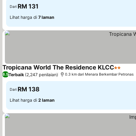
RM 131
Dari
Lihat harga di
7 laman
Tropicana World The Residence KLCC
2 Bintang
Lihat 
Terbaik
(2,247 penilaian)
8.5
0.3 km dari Menara Berkembar Petronas
RM 138
Dari
Lihat harga di
2 laman