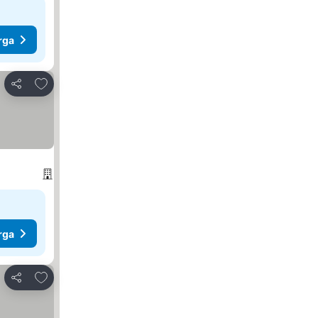
rga
Tambah ke favorit
Kongsi
rga
Tambah ke favorit
Kongsi