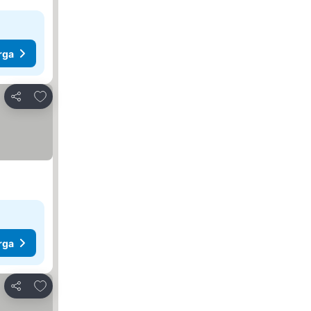
rga
Tambah ke favorit
Kongsi
rga
Tambah ke favorit
Kongsi