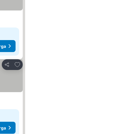
rga
Tambah ke favorit
Kongsi
rga