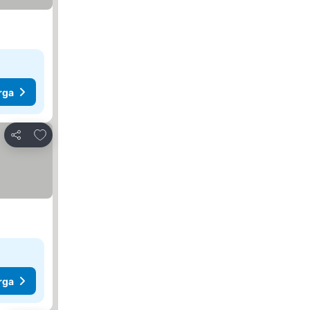
rga
Tambah ke favorit
Kongsi
rga