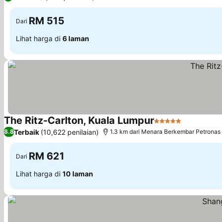
RM 515
Dari
Lihat harga di
6 laman
The Ritz-Carlton, Kuala Lumpur
5 Bintang
Lihat harg
Terbaik
(10,622 penilaian)
8.8
1.3 km dari Menara Berkembar Petronas
RM 621
Dari
Lihat harga di
10 laman