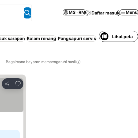
MS · RM
Menu
Daftar masuk
Lihat peta
suk sarapan
Kolam renang
Pangsapuri servis
Penyaman hawa
W
Bagaimana bayaran mempengaruhi hasil
Tambah ke favorit
Kongsi