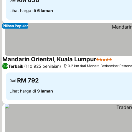
RM 658
Dari
Lihat harga di
6 laman
Pilihan Popular
Mandarin Oriental, Kuala Lumpur
5 Bintang
Lihat ha
Terbaik
(110,925 penilaian)
9.3
0.2 km dari Menara Berkembar Petron
RM 792
Dari
Lihat harga di
9 laman