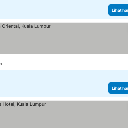
Lihat ha
rga
as
Lihat ha