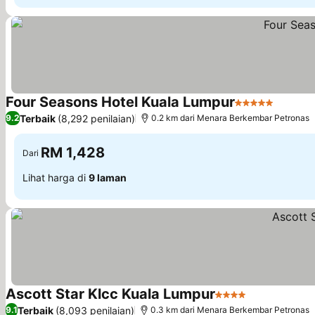
Four Seasons Hotel Kuala Lumpur
5 Bintang
Lihat h
Terbaik
(8,292 penilaian)
9.2
0.2 km dari Menara Berkembar Petronas
RM 1,428
Dari
Lihat harga di
9 laman
Ascott Star Klcc Kuala Lumpur
4 Bintang
Lihat harga
Terbaik
(8,093 penilaian)
9.1
0.3 km dari Menara Berkembar Petronas