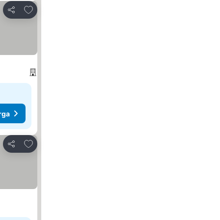
Tambah ke favorit
Kongsi
rga
Tambah ke favorit
Kongsi