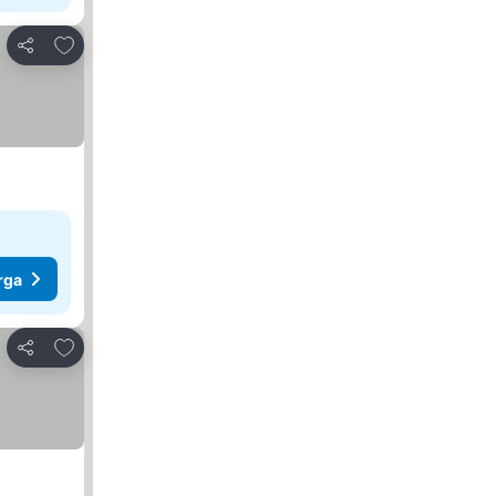
Tambah ke favorit
Kongsi
rga
Tambah ke favorit
Kongsi