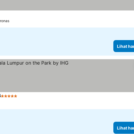
tronas
Lihat ha
G
5 Bintang
Lihat harga
Lihat ha