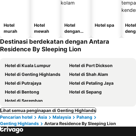
Hotel
Hotel
Hotel
Hotel spa
Hotel
murah
mewah
dengan
deng
kolam
temp
Destinasi berdekatan dengan Antara
letak
Residence By Sleeping Lion
kend
Hotel di Kuala Lumpur
Hotel di Port Dickson
Hotel di Genting Highlands
Hotel di Shah Alam
Hotel di Putrajaya
Hotel di Petaling Jaya
Hotel di Bentong
Hotel di Sepang
Hotel di Seremban
Lihat semua penginapan di Genting Highlands
Pencarian hotel
Asia
Malaysia
Pahang
Genting Highlands
Antara Residence By Sleeping Lion