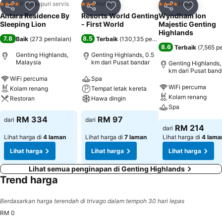
Pangsapuri servis
Hotel
Hotel
4 Bintang
3 Bintang
4 Bintang
Kongsi
Tambah ke favorit
Kongsi
Tambah ke favorit
Kongsi
Tambah k
Antara Residence By
Resorts World Genting
Wyndham Ion
Sleeping Lion
- First World
Majestic Genting
Highlands
7.8
8.5
Baik
(
273 penilaian
)
Terbaik
(
130,135 penilaian
)
8.6
Terbaik
(
7,565 pe
Genting Highlands,
Genting Highlands, 0.5
Malaysia
km dari Pusat bandar
Genting Highlands, 
km dari Pusat band
WiFi percuma
Spa
WiFi percuma
Kolam renang
Tempat letak kereta
Kolam renang
Restoran
Hawa dingin
Spa
RM 334
RM 97
dari
dari
RM 214
dari
Lihat harga di
4 laman
Lihat harga di
7 laman
Lihat harga di
4 lama
Lihat harga
Lihat harga
Lihat harga
Lihat semua penginapan di Genting Highlands
Trend harga
Berdasarkan harga terendah di trivago dalam tempoh 30 hari lepas
RM 0