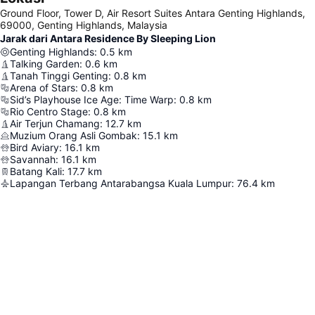
Ground Floor, Tower D, Air Resort Suites Antara Genting Highlands,
69000, Genting Highlands, Malaysia
Jarak dari Antara Residence By Sleeping Lion
Genting Highlands
:
0.5
km
Talking Garden
:
0.6
km
Tanah Tinggi Genting
:
0.8
km
Arena of Stars
:
0.8
km
Sid’s Playhouse Ice Age: Time Warp
:
0.8
km
Rio Centro Stage
:
0.8
km
Air Terjun Chamang
:
12.7
km
Muzium Orang Asli Gombak
:
15.1
km
Bird Aviary
:
16.1
km
Savannah
:
16.1
km
Batang Kali
:
17.7
km
Lapangan Terbang Antarabangsa Kuala Lumpur
:
76.4
km