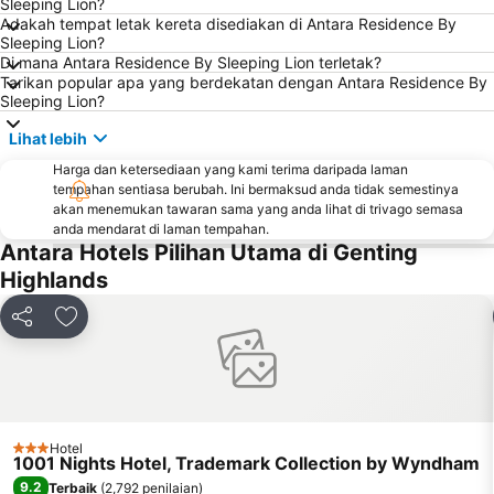
Sleeping Lion?
Lapangan Terbang Sultan Abdul Aziz Shah
Chinatown
Adakah tempat letak kereta disediakan di Antara Residence By
Sleeping Lion?
Taman KLCC
Kuala Gandah Elephant Conservation Centre
Di mana Antara Residence By Sleeping Lion terletak?
Tarikan popular apa yang berdekatan dengan Antara Residence By
Central Market Kuala Lumpur
The Curve
Sleeping Lion?
Lot 10
Bukit Melawati
Lihat lebih
Monorail
Tropicana City Mall
Harga dan ketersediaan yang kami terima daripada laman
Kepong Forestry Park - FRIM
Sultan Abdul Samad Building
tempahan sentiasa berubah. Ini bermaksud anda tidak semestinya
Masjid Negara
akan menemukan tawaran sama yang anda lihat di trivago semasa
Little India
anda mendarat di laman tempahan.
Kuala Lumpur Golf & Country Club
KL Festival City
Antara Hotels Pilihan Utama di Genting
Lapangan Terbang Genting
Institut Profesional Baitulmal
Highlands
Istana Budaya
Istana Negara
Kongsi
Tambah ke favorit
Tugu Negara
Lake Garden
Muzium Negara
Old Central Station
Royal Selangor Visitor Centre
Taman Burung Kuala Lumpur
Hotel
3 Bintang
1001 Nights Hotel, Trademark Collection by Wyndham
9.2
Terbaik
(
2,792 penilaian
)