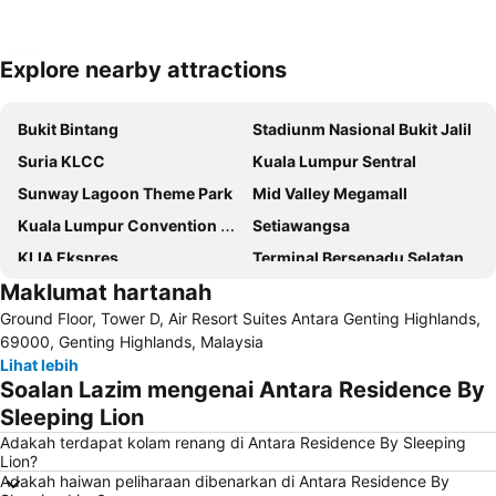
Explore nearby attractions
Kembangkan peta
Bukit Bintang
Stadiunm Nasional Bukit Jalil
Suria KLCC
Kuala Lumpur Sentral
Sunway Lagoon Theme Park
Mid Valley Megamall
Kuala Lumpur Convention Centre
Setiawangsa
KLIA Ekspres
Terminal Bersepadu Selatan
Maklumat hartanah
Jalan Tunku Abdul Rahman
Dataran Merdeka
Ground Floor, Tower D, Air Resort Suites Antara Genting Highlands,
Aquaria
Masjid Jamek
69000, Genting Highlands, Malaysia
One Utama Shopping Centre
Menara Berkembar Petronas
Lihat lebih
Soalan Lazim mengenai Antara Residence By
Sunway Pyramid Shopping Centre
Jalan Tun Razak
Sleeping Lion
Zoo Negara
Pasar Seni
Adakah terdapat kolam renang di Antara Residence By Sleeping
Batu Caves
Jalan Petaling
Lion?
Adakah haiwan peliharaan dibenarkan di Antara Residence By
Menara KL
1 Utama