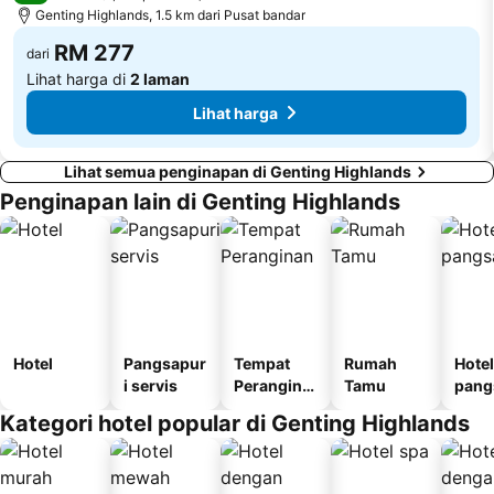
Genting Highlands, 1.5 km dari Pusat bandar
RM 277
dari
Lihat harga di
2 laman
Lihat harga
Lihat semua penginapan di Genting Highlands
Penginapan lain di Genting Highlands
Hotel
Pangsapur
Tempat
Rumah
Hotel
i servis
Perangina
Tamu
pang
n
i
Kategori hotel popular di Genting Highlands