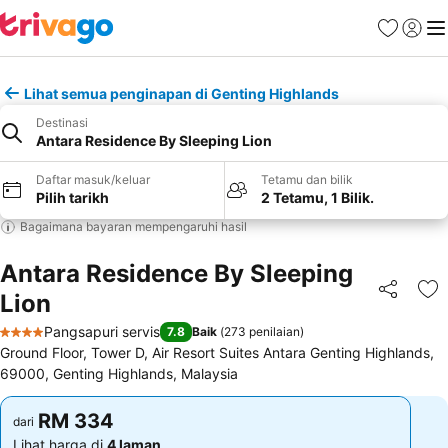
Kegemara
Daftar
Me
Lihat semua penginapan di Genting Highlands
Destinasi
Antara Residence By Sleeping Lion
Daftar masuk/keluar
Tetamu dan bilik
Pilih tarikh
2 Tetamu, 1 Bilik.
Bagaimana bayaran mempengaruhi hasil
Antara Residence By Sleeping
Lion
Kongsi
Ta
Pangsapuri servis
7.8
Baik
(
273 penilaian
)
4 Bintang
Ground Floor, Tower D, Air Resort Suites Antara Genting Highlands,
69000, Genting Highlands, Malaysia
RM 334
RM 334
dari
dari
Lihat harga di
4 laman
Lihat harga di
4 laman