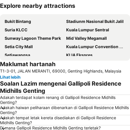
Explore nearby attractions
Kembangkan peta
Bukit Bintang
Stadiunm Nasional Bukit Jalil
Suria KLCC
Kuala Lumpur Sentral
Sunway Lagoon Theme Park
Mid Valley Megamall
Setia City Mall
Kuala Lumpur Convention Centre
Setiawangsa
KLIA Ekspres
Maklumat hartanah
Terminal Bersepadu Selatan
Jalan Tunku Abdul Rahman
T1-3-01, JALAN MERANTI, 69000, Genting Highlands, Malaysia
Dataran Merdeka
Aquaria
Lihat lebih
Masjid Jamek
One Utama Shopping Centre
Soalan Lazim mengenai Gallipoli Residence
Menara Berkembar Petronas
Sunway Pyramid Shopping Centre
Midhills Genting
Jalan Tun Razak
Zoo Negara
Adakah terdapat kolam renang di Gallipoli Residence Midhills
Genting?
Pasar Seni
Batu Caves
Adakah haiwan peliharaan dibenarkan di Gallipoli Residence Midhills
Genting?
Jalan Petaling
Menara KL
Adakah tempat letak kereta disediakan di Gallipoli Residence
1 Utama
Lapangan Terbang Sultan Abdul Aziz Shah
Midhills Genting?
Di mana Gallipoli Residence Midhills Genting terletak?