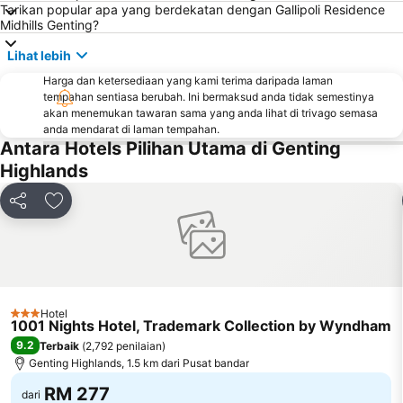
Chinatown
Taman KLCC
Tarikan popular apa yang berdekatan dengan Gallipoli Residence
Midhills Genting?
Kuala Gandah Elephant Conservation Centre
Central Market Kuala Lumpur
The Curve
Lot 10
Lihat lebih
Bukit Melawati
Monorail
Harga dan ketersediaan yang kami terima daripada laman
tempahan sentiasa berubah. Ini bermaksud anda tidak semestinya
Tropicana City Mall
Kepong Forestry Park - FRIM
akan menemukan tawaran sama yang anda lihat di trivago semasa
anda mendarat di laman tempahan.
Sultan Abdul Samad Building
Masjid Negara
Antara Hotels Pilihan Utama di Genting
Little India
Kuala Lumpur Golf & Country Club
Highlands
KL Festival City
Lapangan Terbang Genting
Kongsi
Tambah ke favorit
Institut Profesional Baitulmal
Istana Budaya
Istana Negara
Tugu Negara
Lake Garden
Muzium Negara
Old Central Station
Royal Selangor Visitor Centre
Hotel
3 Bintang
1001 Nights Hotel, Trademark Collection by Wyndham
9.2
Terbaik
(
2,792 penilaian
)
Genting Highlands, 1.5 km dari Pusat bandar
RM 277
dari