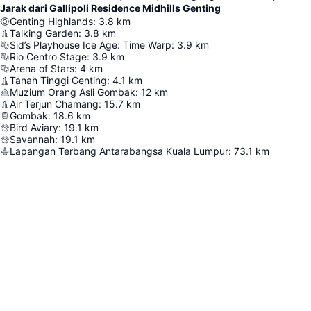
Jarak dari Gallipoli Residence Midhills Genting
Genting Highlands
:
3.8
km
Talking Garden
:
3.8
km
Sid’s Playhouse Ice Age: Time Warp
:
3.9
km
Rio Centro Stage
:
3.9
km
Arena of Stars
:
4
km
Tanah Tinggi Genting
:
4.1
km
Muzium Orang Asli Gombak
:
12
km
Air Terjun Chamang
:
15.7
km
Gombak
:
18.6
km
Bird Aviary
:
19.1
km
Savannah
:
19.1
km
Lapangan Terbang Antarabangsa Kuala Lumpur
:
73.1
km