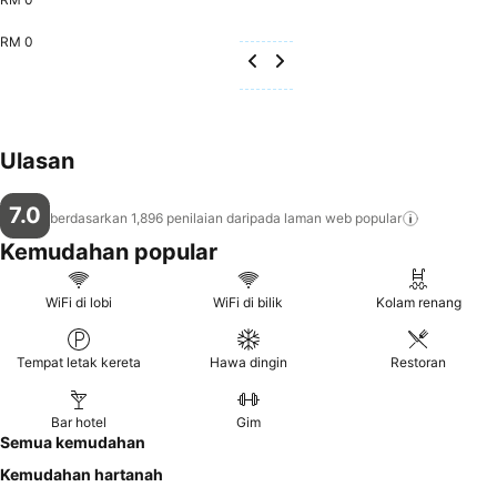
RM 0
Ulasan
7.0
berdasarkan 1,896 penilaian daripada laman web
popular
Kemudahan popular
WiFi di lobi
WiFi di bilik
Kolam renang
Tempat letak kereta
Hawa dingin
Restoran
Bar hotel
Gim
Semua kemudahan
Kemudahan hartanah