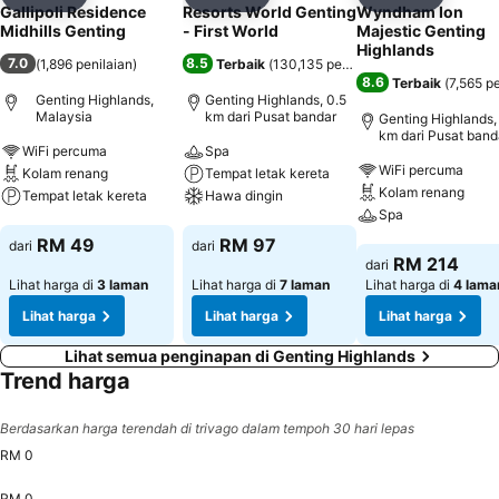
Kongsi
Tambah ke favorit
Kongsi
Tambah ke favorit
Kongsi
Tambah k
Gallipoli Residence
Resorts World Genting
Wyndham Ion
Midhills Genting
- First World
Majestic Genting
Highlands
7.0
8.5
(
1,896 penilaian
)
Terbaik
(
130,135 penilaian
)
8.6
Terbaik
(
7,565 pe
Genting Highlands,
Genting Highlands, 0.5
Malaysia
km dari Pusat bandar
Genting Highlands, 
km dari Pusat band
WiFi percuma
Spa
WiFi percuma
Kolam renang
Tempat letak kereta
Kolam renang
Tempat letak kereta
Hawa dingin
Spa
Lihat harga
Lihat harga
RM 49
RM 97
dari
dari
Lihat harga
RM 214
dari
Lihat harga di
3 laman
Lihat harga di
7 laman
Lihat harga di
4 lama
Lihat harga
Lihat harga
Lihat harga
Lihat semua penginapan di Genting Highlands
Trend harga
Berdasarkan harga terendah di trivago dalam tempoh 30 hari lepas
RM 0
RM 0