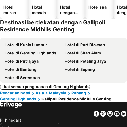
Hotel
Hotel
Hotel
Hotel spa
Hotel
murah
mewah
dengan
deng
kolam
temp
Destinasi berdekatan dengan Gallipoli
letak
Residence Midhills Genting
kend
Hotel di Kuala Lumpur
Hotel di Port Dickson
Hotel di Genting Highlands
Hotel di Shah Alam
Hotel di Putrajaya
Hotel di Petaling Jaya
Hotel di Bentong
Hotel di Sepang
Hotel di Seremban
Lihat semua penginapan di Genting Highlands
Pencarian hotel
Asia
Malaysia
Pahang
Genting Highlands
Gallipoli Residence Midhills Genting
Facebook
Twitter
Insta
Yo
Pilih negara