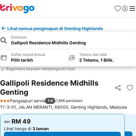
Kegemara
Daftar
Me
Lihat semua penginapan di Genting Highlands
Destinasi
Gallipoli Residence Midhills Genting
Daftar masuk/keluar
Tetamu dan bilik
Pilih tarikh
2 Tetamu, 1 Bilik.
Bagaimana bayaran mempengaruhi hasil
Gallipoli Residence Midhills
Genting
Kongsi
Ta
Pangsapuri servis
7.0
(
1,896 penilaian
)
3 Bintang
T1-3-01, JALAN MERANTI, 69000, Genting Highlands, Malaysia
RM 49
RM 49
dari
dari
Lihat harga di
3 laman
Lihat harga di
3 laman