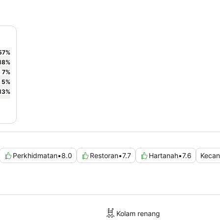
57
%
18
%
7
%
5
%
13
%
Perkhidmatan
•
8.0
Restoran
•
7.7
Hartanah
•
7.6
Kecan
Kolam renang