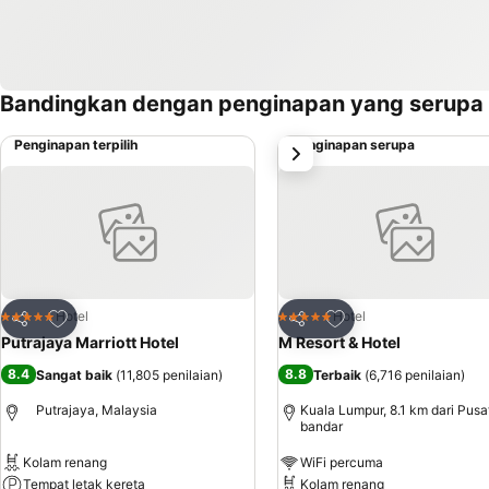
Bandingkan dengan penginapan yang serupa
Penginapan terpilih
Penginapan serupa
next
Tambah ke favorit
Tambah ke favorit
Hotel
Hotel
5 Bintang
5 Bintang
Kongsi
Kongsi
Putrajaya Marriott Hotel
M Resort & Hotel
8.4
8.8
Sangat baik
(
11,805 penilaian
)
Terbaik
(
6,716 penilaian
)
Putrajaya, Malaysia
Kuala Lumpur, 8.1 km dari Pusa
bandar
Kolam renang
WiFi percuma
Tempat letak kereta
Kolam renang