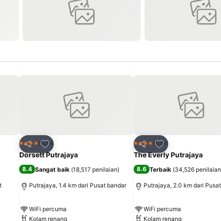
Tambah ke favorit
Tambah ke favori
Hotel
Hotel
4 Bintang
4 Bintang
Kongsi
Kongsi
Dorsett Putrajaya
The Everly Putrajaya
8.4
8.6
Sangat baik
(
18,517 penilaian
)
Terbaik
(
34,526 penilaian
t
Putrajaya, 1.4 km dari Pusat bandar
Putrajaya, 2.0 km dari Pusa
WiFi percuma
WiFi percuma
Kolam renang
Kolam renang