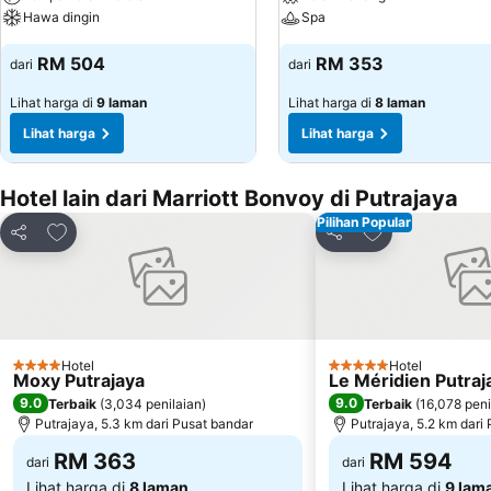
Hawa dingin
Spa
RM 504
RM 353
dari
dari
Lihat harga di
9 laman
Lihat harga di
8 laman
Lihat harga
Lihat harga
Hotel lain dari Marriott Bonvoy di Putrajaya
Pilihan Popular
Tambah ke favorit
Tambah ke favo
Kongsi
Kongsi
Hotel
Hotel
4 Bintang
5 Bintang
Moxy Putrajaya
Le Méridien Putraj
9.0
9.0
Terbaik
(
3,034 penilaian
)
Terbaik
(
16,078 peni
Putrajaya, 5.3 km dari Pusat bandar
Putrajaya, 5.2 km dari
RM 363
RM 594
dari
dari
Lihat harga di
8 laman
Lihat harga di
9 lam