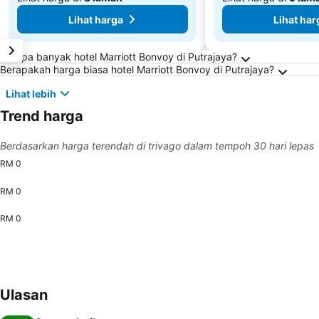
Lihat harga
Lihat har
Soalan Lazim tentang Putrajaya
Berapa banyak hotel Marriott Bonvoy di Putrajaya?
Berapakah harga biasa hotel Marriott Bonvoy di Putrajaya?
Lihat lebih
Trend harga
Berdasarkan harga terendah di trivago dalam tempoh 30 hari lepas
RM 0
RM 0
RM 0
Ulasan