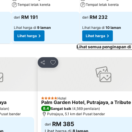
Tempat letak kereta
Tempat letak kereta
RM 191
RM 232
dari
dari
Lihat harga di
9 laman
Lihat harga di
10 laman
Lihat harga
Lihat harga
Lihat semua penginapan di
rit
Tambah ke favorit
Kongsi
Hotel
5 Bintang
aya
Palm Garden Hotel, Putrajaya, a Tribute 
8.4
laian
)
Sangat baik
(
4,569 penilaian
)
 Pusat bandar
Putrajaya, 5.1 km dari Pusat bandar
RM 385
dari
an
Lihat harga di
8 laman