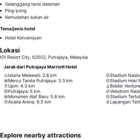
Gelanggang tenis dalaman
Ping-pong
Kemudahan sukan air
Tema/jenis hotel
Hotel Konvensyen
Lokasi
IOI Resort City, 62502, Putrajaya, Malaysia
Jarak dari Putrajaya Marriott Hotel
Istana Melawati
:
2.8
km
Stadium Nasion
Mercu Tanda Putrajaya
:
3.3
km
Stadium Hoki 
Upm
:
4.3
km
Bolder Ventur
Putrajaya
:
5
km
Velodrom Nasio
Monumen Alaf Baru
:
5.8
km
Stadium Tertut
Axiata Arena
:
9.5
km
Explore nearby attractions