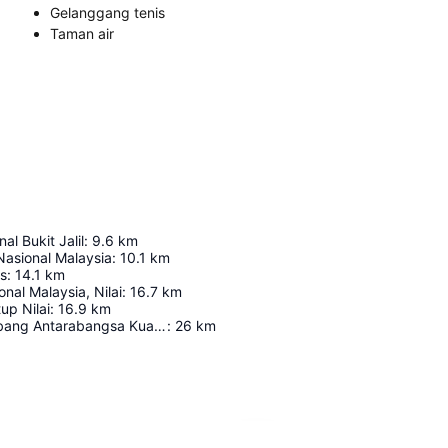
Gelanggang tenis
Taman air
al Bukit Jalil
:
9.6
km
Nasional Malaysia
:
10.1
km
es
:
14.1
km
nal Malaysia, Nilai
:
16.7
km
up Nilai
:
16.9
km
Lapangan Terbang Antarabangsa Kuala Lumpur
:
26
km
Kembangkan peta