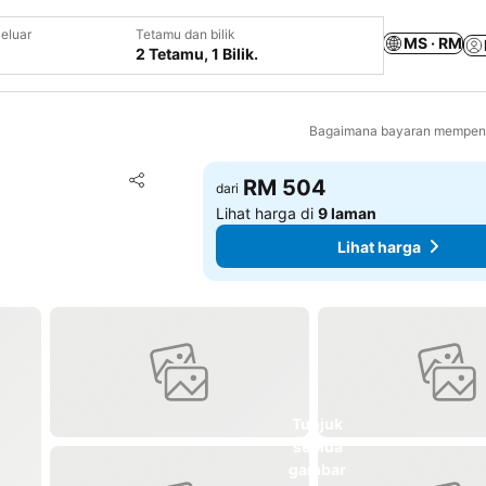
eluar
Tetamu dan bilik
MS · RM
2 Tetamu, 1 Bilik.
Bagaimana bayaran mempeng
Tambah ke favorit
RM 504
dari
Kongsi
Lihat harga di
9 laman
Lihat harga