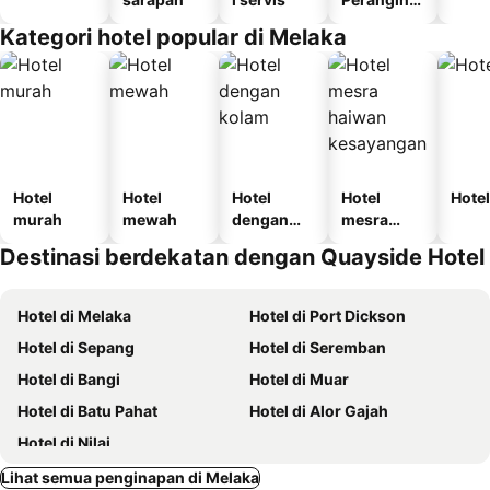
n
Kategori hotel popular di Melaka
Hotel
Hotel
Hotel
Hotel
Hotel
murah
mewah
dengan
mesra
kolam
haiwan
Destinasi berdekatan dengan Quayside Hotel
kesayanga
n
Hotel di Melaka
Hotel di Port Dickson
Hotel di Sepang
Hotel di Seremban
Hotel di Bangi
Hotel di Muar
Hotel di Batu Pahat
Hotel di Alor Gajah
Hotel di Nilai
Lihat semua penginapan di Melaka