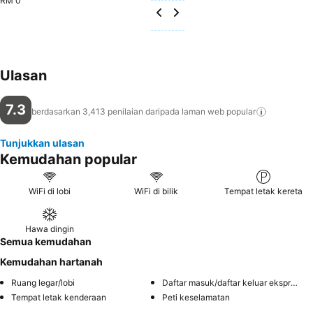
RM 0
Ulasan
7.3
berdasarkan 3,413 penilaian daripada laman web
popular
Tunjukkan ulasan
Kemudahan popular
WiFi di lobi
WiFi di bilik
Tempat letak kereta
Hawa dingin
Semua kemudahan
Kemudahan hartanah
Ruang legar/lobi
Daftar masuk/daftar keluar ekspres
Tempat letak kenderaan
Peti keselamatan