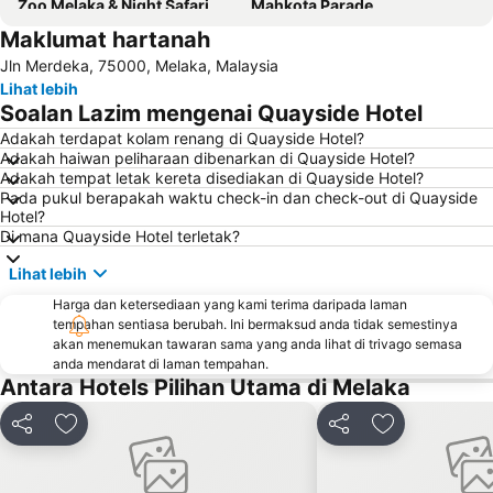
Zoo Melaka & Night Safari
Mahkota Parade
Maklumat hartanah
Jalan Hang Jebat
Rumah Api Tanjung Tuan
Jln Merdeka, 75000, Melaka, Malaysia
Lapangan Terbang Antarabangsa Melaka
Baba Nyonya Heritage Museum
Lihat lebih
Istana Kesultanan Melaka
Chinatown
Soalan Lazim mengenai Quayside Hotel
Masjid Kampung Kling
Cheng Hoon Teng
Adakah terdapat kolam renang di Quayside Hotel?
Adakah haiwan peliharaan dibenarkan di Quayside Hotel?
Runtuhan Gereja Saint Paul
Gereja St. Francis Xavier
Adakah tempat letak kereta disediakan di Quayside Hotel?
Medan Portugis
Stadthuys
Pada pukul berapakah waktu check-in dan check-out di Quayside
Hotel?
Dutch Square
Di mana Quayside Hotel terletak?
Lihat lebih
Harga dan ketersediaan yang kami terima daripada laman
tempahan sentiasa berubah. Ini bermaksud anda tidak semestinya
akan menemukan tawaran sama yang anda lihat di trivago semasa
anda mendarat di laman tempahan.
Antara Hotels Pilihan Utama di Melaka
Kongsi
Tambah ke favorit
Kongsi
Tambah ke fa