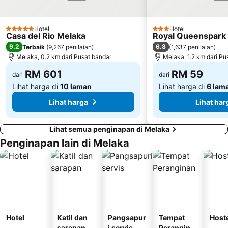
Hotel
Hotel
5 Bintang
3 Bintang
Casa del Rio Melaka
Royal Queenspark 
9.2
6.8
Terbaik
(
9,267 penilaian
)
(
1,637 penilaian
)
Melaka, 0.2 km dari Pusat bandar
Melaka, 1.2 km dari Pu
RM 601
RM 59
dari
dari
Lihat harga di
10 laman
Lihat harga di
6 lam
Lihat harga
Lihat har
Lihat semua penginapan di Melaka
Penginapan lain di Melaka
Hotel
Katil dan
Pangsapur
Tempat
Host
sarapan
i servis
Perangina