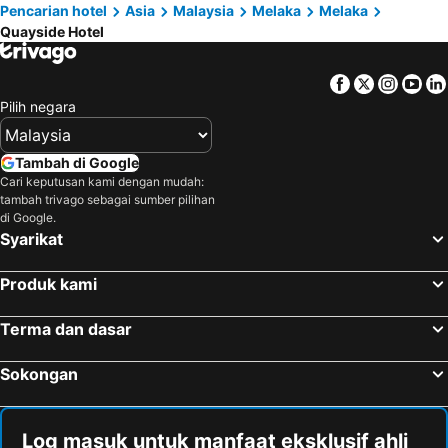
Pencarian hotel
Asia
Malaysia
Melaka
Melaka
Quayside Hotel
Facebook
Twitter
Insta
Yo
Pilih negara
Tambah di Google
Cari keputusan kami dengan mudah:
tambah trivago sebagai sumber pilihan
di Google.
Syarikat
Produk kami
Terma dan dasar
Sokongan
Log masuk untuk manfaat eksklusif ahli