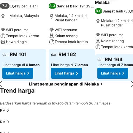
Melaka
7.3
8.3
(
3,413 penilaian
)
Sangat baik
(
19,139 penilaian
)
8.0
Sangat baik
(
30,0
Melaka, Malaysia
Melaka, 1.4 km dari
Pusat bandar
Melaka, 1.2 km dari
Pusat bandar
WiFi percuma
WiFi percuma
WiFi percuma
Tempat letak kereta
Kolam renang
Kolam renang
Hawa dingin
Tempat letak kereta
Tempat letak keret
RM 101
RM 162
dari
dari
RM 164
dari
Lihat harga di
6 laman
Lihat harga di
7 laman
Lihat harga di
7 lama
Lihat harga
Lihat harga
Lihat harga
Lihat semua penginapan di Melaka
Trend harga
Berdasarkan harga terendah di trivago dalam tempoh 30 hari lepas
RM 0
RM 0