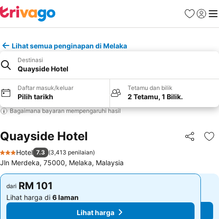
Kegemara
Daftar
Me
Lihat semua penginapan di Melaka
Destinasi
Quayside Hotel
Daftar masuk/keluar
Tetamu dan bilik
Pilih tarikh
2 Tetamu, 1 Bilik.
Bagaimana bayaran mempengaruhi hasil
Quayside Hotel
Kongsi
Ta
Hotel
7.3
(
3,413 penilaian
)
3 Bintang
Jln Merdeka, 75000, Melaka, Malaysia
RM 101
RM 101
dari
dari
Lihat harga di
6 laman
Lihat harga di
6 laman
Lihat harga
Lihat harga