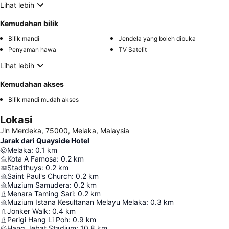
Lihat lebih
Kemudahan bilik
Bilik mandi
Jendela yang boleh dibuka
Penyaman hawa
TV Satelit
Lihat lebih
Kemudahan akses
Bilik mandi mudah akses
Lokasi
Jln Merdeka, 75000, Melaka, Malaysia
Jarak dari Quayside Hotel
Melaka
:
0.1
km
Kota A Famosa
:
0.2
km
Stadthuys
:
0.2
km
Saint Paul's Church
:
0.2
km
Muzium Samudera
:
0.2
km
Menara Taming Sari
:
0.2
km
Muzium Istana Kesultanan Melayu Melaka
:
0.3
km
Jonker Walk
:
0.4
km
Perigi Hang Li Poh
:
0.9
km
Hang Jebat Stadium
:
10.8
km