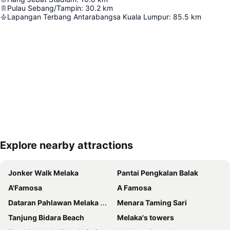
Pulau Sebang/Tampin
:
30.2
km
Lapangan Terbang Antarabangsa Kuala Lumpur
:
85.5
km
Explore nearby attractions
Kembangkan peta
Jonker Walk Melaka
Pantai Pengkalan Balak
A'Famosa
A Famosa
Dataran Pahlawan Melaka Megamall
Menara Taming Sari
Tanjung Bidara Beach
Melaka's towers