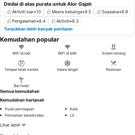
Dinilai di atas purata untuk Alor Gajah
Aktiviti luar
•
10
Mesra keluarga
•
9.5
Suasana
•
8.8
Pengalaman
•
8.4
Aktiviti
•
8.3
Tunjukkan lebih banyak penilaian
Kemudahan popular
WiFi di lobi
WiFi di bilik
Kolam renang
Tempat letak kereta
Hawa dingin
Restoran
Bar hotel
Semua kemudahan
Kemudahan hartanah
Pusat perniagaan
Kafe
Permainan arked/video
Lif
Lihat lebih