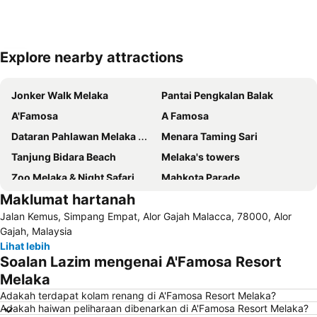
Explore nearby attractions
Kembangkan peta
Jonker Walk Melaka
Pantai Pengkalan Balak
A'Famosa
A Famosa
Dataran Pahlawan Melaka Megamall
Menara Taming Sari
Tanjung Bidara Beach
Melaka's towers
Zoo Melaka & Night Safari
Mahkota Parade
Maklumat hartanah
Jalan Hang Jebat
Rumah Api Tanjung Tuan
Jalan Kemus, Simpang Empat, Alor Gajah Malacca, 78000, Alor
Lapangan Terbang Antarabangsa Melaka
Baba Nyonya Heritage Museum
Gajah, Malaysia
Istana Kesultanan Melaka
Chinatown
Lihat lebih
Soalan Lazim mengenai A'Famosa Resort
Masjid Kampung Kling
Cheng Hoon Teng
Melaka
Runtuhan Gereja Saint Paul
Gereja St. Francis Xavier
Adakah terdapat kolam renang di A'Famosa Resort Melaka?
Medan Portugis
Stadthuys
Adakah haiwan peliharaan dibenarkan di A'Famosa Resort Melaka?