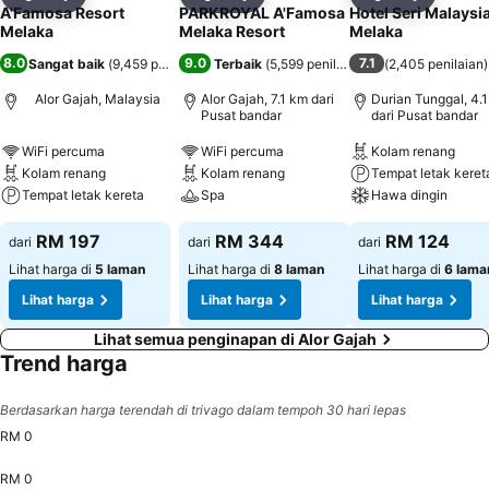
Kongsi
Tambah ke favorit
Kongsi
Tambah ke favorit
Kongsi
Tambah k
A'Famosa Resort
PARKROYAL A'Famosa
Hotel Seri Malaysi
Melaka
Melaka Resort
Melaka
8.0
9.0
7.1
Sangat baik
(
9,459 penilaian
)
Terbaik
(
5,599 penilaian
)
(
2,405 penilaian
)
Alor Gajah, Malaysia
Alor Gajah, 7.1 km dari
Durian Tunggal, 4.
Pusat bandar
dari Pusat bandar
WiFi percuma
WiFi percuma
Kolam renang
Kolam renang
Kolam renang
Tempat letak keret
Tempat letak kereta
Spa
Hawa dingin
RM 197
RM 344
RM 124
dari
dari
dari
Lihat harga di
5 laman
Lihat harga di
8 laman
Lihat harga di
6 lama
Lihat harga
Lihat harga
Lihat harga
Lihat semua penginapan di Alor Gajah
Trend harga
Berdasarkan harga terendah di trivago dalam tempoh 30 hari lepas
RM 0
RM 0