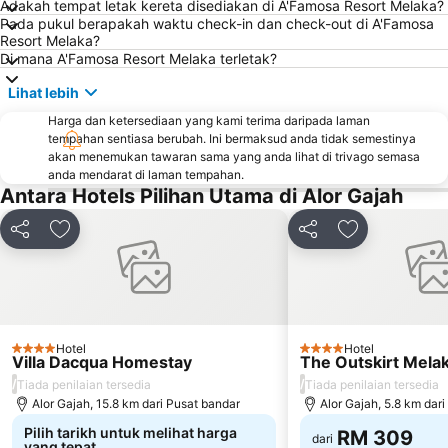
Adakah tempat letak kereta disediakan di A'Famosa Resort Melaka?
Dutch Square
Pada pukul berapakah waktu check-in dan check-out di A'Famosa
Resort Melaka?
Di mana A'Famosa Resort Melaka terletak?
Lihat lebih
Harga dan ketersediaan yang kami terima daripada laman
tempahan sentiasa berubah. Ini bermaksud anda tidak semestinya
akan menemukan tawaran sama yang anda lihat di trivago semasa
anda mendarat di laman tempahan.
Antara Hotels Pilihan Utama di Alor Gajah
Kongsi
Tambah ke favorit
Kongsi
Tambah ke fa
Hotel
Hotel
4 Bintang
4 Bintang
Villa Dacqua Homestay
The Outskirt Mela
/
/
Tiada penilaian tersedia
Tiada penilaian tersedia
Alor Gajah, 15.8 km dari Pusat bandar
Alor Gajah, 5.8 km dar
Pilih tarikh untuk melihat harga
RM 309
dari
yang tepat