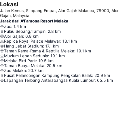
Lokasi
Jalan Kemus, Simpang Empat, Alor Gajah Malacca, 78000, Alor
Gajah, Malaysia
Jarak dari A'Famosa Resort Melaka
Zoo
:
1.4
km
Pulau Sebang/Tampin
:
2.8
km
Alor Gajah
:
6.8
km
Replica Royal Palace Melawar
:
13.1
km
Hang Jebat Stadium
:
17.1
km
Taman Rama-Rama & Reptilia Melaka
:
19.1
km
Muzium Lebah Sedunia
:
19.1
km
Melaka Bird Park
:
19.5
km
Taman Buaya Melaka
:
20.5
km
Zoo Melaka
:
20.7
km
Pusat Pelancongan Kampung Pengkalan Balak
:
20.9
km
Lapangan Terbang Antarabangsa Kuala Lumpur
:
65.5
km