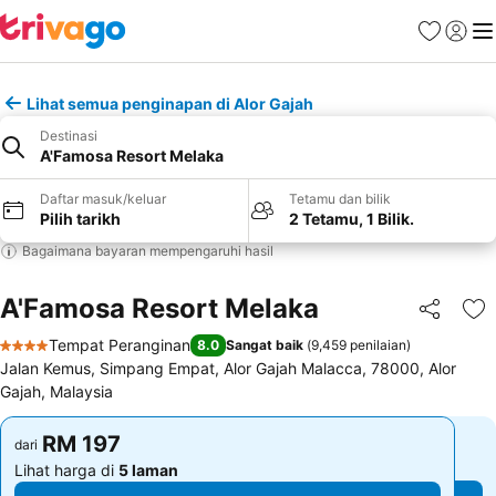
Kegemara
Daftar
Me
Lihat semua penginapan di Alor Gajah
Destinasi
A'Famosa Resort Melaka
Daftar masuk/keluar
Tetamu dan bilik
Pilih tarikh
2 Tetamu, 1 Bilik.
Bagaimana bayaran mempengaruhi hasil
A'Famosa Resort Melaka
Kongsi
Ta
Tempat Peranginan
8.0
Sangat baik
(
9,459 penilaian
)
4 Bintang
Jalan Kemus, Simpang Empat, Alor Gajah Malacca, 78000, Alor
Gajah, Malaysia
RM 197
RM 197
dari
dari
Lihat harga di
5 laman
Lihat harga di
5 laman