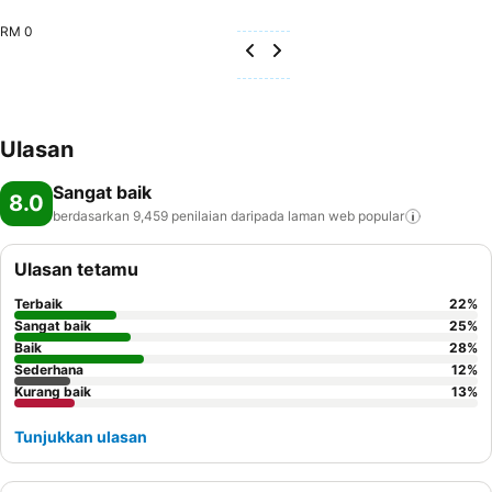
RM 0
Ulasan
Sangat baik
8.0
berdasarkan 9,459 penilaian daripada laman web
popular
Ulasan tetamu
Terbaik
22
%
Sangat baik
25
%
Baik
28
%
Sederhana
12
%
Kurang baik
13
%
Tunjukkan ulasan