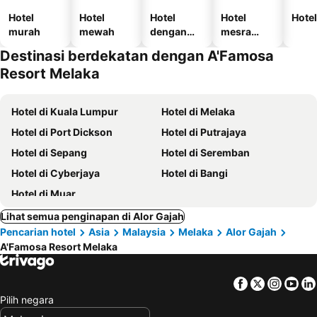
Hotel
Hotel
Hotel
Hotel
Hotel
murah
mewah
dengan
mesra
kolam
haiwan
Destinasi berdekatan dengan A'Famosa
kesayanga
Resort Melaka
n
Hotel di Kuala Lumpur
Hotel di Melaka
Hotel di Port Dickson
Hotel di Putrajaya
Hotel di Sepang
Hotel di Seremban
Hotel di Cyberjaya
Hotel di Bangi
Hotel di Muar
Lihat semua penginapan di Alor Gajah
Pencarian hotel
Asia
Malaysia
Melaka
Alor Gajah
A'Famosa Resort Melaka
Facebook
Twitter
Insta
Yo
Pilih negara