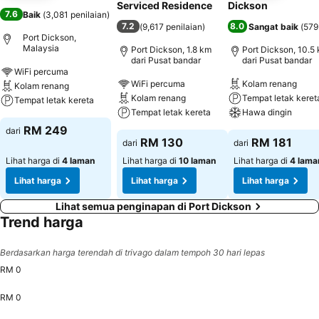
Serviced Residence
Dickson
7.6
Baik
(
3,081 penilaian
)
7.2
8.0
(
9,617 penilaian
)
Sangat baik
(
579
Port Dickson,
Malaysia
Port Dickson, 1.8 km
Port Dickson, 10.5
dari Pusat bandar
dari Pusat bandar
WiFi percuma
WiFi percuma
Kolam renang
Kolam renang
Kolam renang
Tempat letak keret
Tempat letak kereta
Tempat letak kereta
Hawa dingin
RM 249
dari
RM 130
RM 181
dari
dari
Lihat harga di
4 laman
Lihat harga di
10 laman
Lihat harga di
4 lama
Lihat harga
Lihat harga
Lihat harga
Lihat semua penginapan di Port Dickson
Trend harga
Berdasarkan harga terendah di trivago dalam tempoh 30 hari lepas
RM 0
RM 0