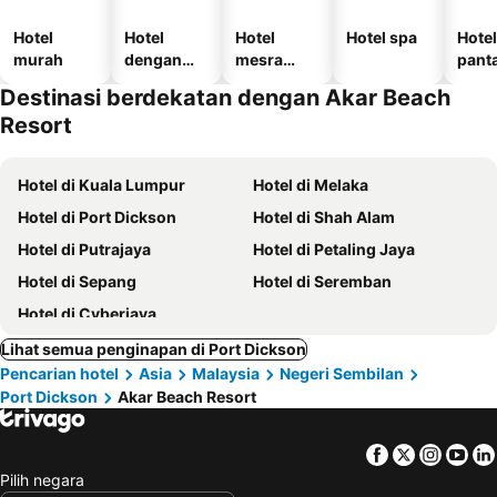
Hotel
Hotel
Hotel
Hotel spa
Hotel
murah
dengan
mesra
panta
kolam
haiwan
Destinasi berdekatan dengan Akar Beach
kesayanga
Resort
n
Hotel di Kuala Lumpur
Hotel di Melaka
Hotel di Port Dickson
Hotel di Shah Alam
Hotel di Putrajaya
Hotel di Petaling Jaya
Hotel di Sepang
Hotel di Seremban
Hotel di Cyberjaya
Lihat semua penginapan di Port Dickson
Pencarian hotel
Asia
Malaysia
Negeri Sembilan
Port Dickson
Akar Beach Resort
Facebook
Twitter
Insta
Yo
Pilih negara