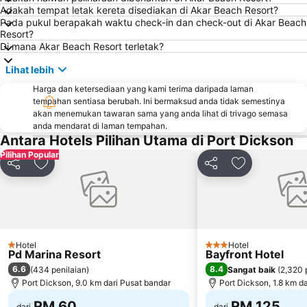
Adakah tempat letak kereta disediakan di Akar Beach Resort?
Pada pukul berapakah waktu check-in dan check-out di Akar Beach
Resort?
Di mana Akar Beach Resort terletak?
Lihat lebih
Harga dan ketersediaan yang kami terima daripada laman
tempahan sentiasa berubah. Ini bermaksud anda tidak semestinya
akan menemukan tawaran sama yang anda lihat di trivago semasa
anda mendarat di laman tempahan.
Antara Hotels Pilihan Utama di Port Dickson
Pilihan Popular
Kongsi
Tambah ke favorit
Kongsi
Tambah ke fa
Hotel
Hotel
1 Bintang
3 Bintang
Pd Marina Resort
Bayfront Hotel
6.6
8.4
(
434 penilaian
)
Sangat baik
(
2,320 
Port Dickson, 9.0 km dari Pusat bandar
Port Dickson, 1.8 km d
RM 60
RM 125
dari
dari