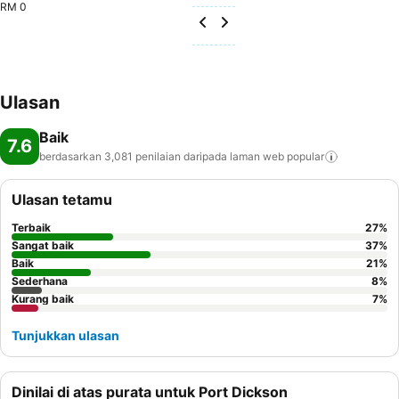
RM 0
Ulasan
Baik
7.6
berdasarkan 3,081 penilaian daripada laman web
popular
Ulasan tetamu
Terbaik
27
%
Sangat baik
37
%
Baik
21
%
Sederhana
8
%
Kurang baik
7
%
Tunjukkan ulasan
Dinilai di atas purata untuk Port Dickson