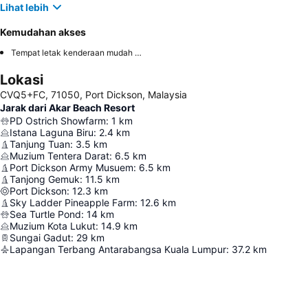
Lihat lebih
Kemudahan akses
Tempat letak kenderaan mudah diakses
Lokasi
CVQ5+FC, 71050, Port Dickson, Malaysia
Jarak dari Akar Beach Resort
PD Ostrich Showfarm
:
1
km
Istana Laguna Biru
:
2.4
km
Tanjung Tuan
:
3.5
km
Muzium Tentera Darat
:
6.5
km
Port Dickson Army Musuem
:
6.5
km
Tanjong Gemuk
:
11.5
km
Port Dickson
:
12.3
km
Sky Ladder Pineapple Farm
:
12.6
km
Sea Turtle Pond
:
14
km
Muzium Kota Lukut
:
14.9
km
Sungai Gadut
:
29
km
Lapangan Terbang Antarabangsa Kuala Lumpur
:
37.2
km