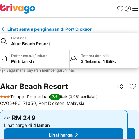
Kegemara
Daftar
Me
Lihat semua penginapan di Port Dickson
Destinasi
Akar Beach Resort
Daftar masuk/keluar
Tetamu dan bilik
Pilih tarikh
2 Tetamu, 1 Bilik.
Bagaimana bayaran mempengaruhi hasil
Akar Beach Resort
Kongsi
Ta
Tempat Peranginan
7.6
Baik
(
3,081 penilaian
)
3 Bintang
CVQ5+FC, 71050, Port Dickson, Malaysia
RM 249
RM 249
dari
dari
Lihat harga di
4 laman
Lihat harga di
4 laman
Lihat harga
Lihat harga