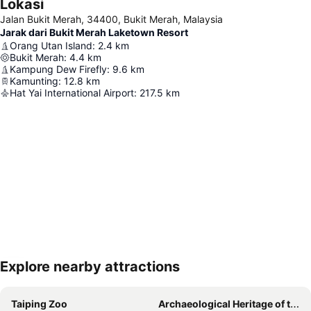
Lokasi
Jalan Bukit Merah, 34400, Bukit Merah, Malaysia
Jarak dari Bukit Merah Laketown Resort
Orang Utan Island
:
2.4
km
Bukit Merah
:
4.4
km
Kampung Dew Firefly
:
9.6
km
Kamunting
:
12.8
km
Hat Yai International Airport
:
217.5
km
Explore nearby attractions
Kembangkan peta
Taiping Zoo
Archaeological Heritage of the Lenggong Valley