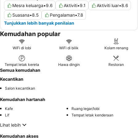
Mesra keluarga
•
9.6
Aktiviti
•
9.1
Aktiviti luar
•
8.6
Suasana
•
8.5
Pengalaman
•
7.8
Tunjukkan lebih banyak penilaian
Kemudahan popular
WiFi di lobi
WiFi di bilik
Kolam renang
Tempat letak kereta
Hawa dingin
Restoran
Semua kemudahan
Kecantikan
Salon kecantikan
Kemudahan hartanah
Kafe
Ruang legar/lobi
Lif
Tempat letak kenderaan
Lihat lebih
Kemudahan akses