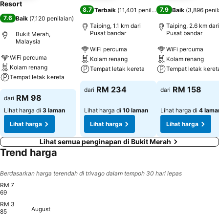
Resort
8.7
7.9
Terbaik
(
11,401 penilaian
)
Baik
(
3,896 penil
7.6
Baik
(
7,120 penilaian
)
Taiping, 1.1 km dari
Taiping, 2.6 km dari
Pusat bandar
Pusat bandar
Bukit Merah,
Malaysia
WiFi percuma
WiFi percuma
WiFi percuma
Kolam renang
Kolam renang
Kolam renang
Tempat letak kereta
Tempat letak keret
Tempat letak kereta
RM 234
RM 158
dari
dari
RM 98
dari
Lihat harga di
3 laman
Lihat harga di
10 laman
Lihat harga di
4 lama
Lihat harga
Lihat harga
Lihat harga
Lihat semua penginapan di Bukit Merah
Trend harga
Berdasarkan harga terendah di trivago dalam tempoh 30 hari lepas
RM 7
69
RM 3
August
Thursday, August 06
RM 769
85