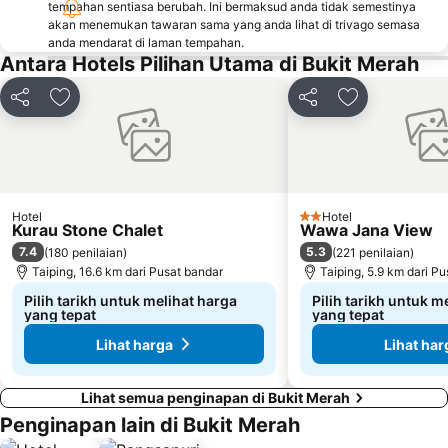
tempahan sentiasa berubah. Ini bermaksud anda tidak semestinya
akan menemukan tawaran sama yang anda lihat di trivago semasa
anda mendarat di laman tempahan.
Antara Hotels Pilihan Utama di Bukit Merah
Kongsi
Tambah ke favorit
Kongsi
Tambah ke fa
Hotel
Hotel
2 Bintang
Kurau Stone Chalet
Wawa Jana View
7.4
5.3
(
180 penilaian
)
(
221 penilaian
)
Taiping, 16.6 km dari Pusat bandar
Taiping, 5.9 km dari P
Pilih tarikh untuk melihat harga
Pilih tarikh untuk m
yang tepat
yang tepat
Lihat harga
Lihat har
Lihat semua penginapan di Bukit Merah
Penginapan lain di Bukit Merah