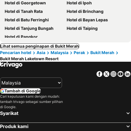
Hotel di Georgetown
Hotel di Ipoh
Hotel di Tanah Rata
Hotel di Brinchang
Hotel di Batu Ferringhi
Hotel di Bayan Lepas
Hotel di Tanjung Bungah
Hotel di Taiping
Hotel di Pangkor
Lihat semua penginapan di Bukit Merah
Pencarian hotel
Asia
Malaysia
Perak
Bukit Merah
Bukit Merah Laketown Resort
Facebook
Twitter
Insta
Yo
Tambah di Google
Cari keputusan kami dengan mudah:
tambah trivago sebagai sumber pilihan
di Google.
Syarikat
Produk kami