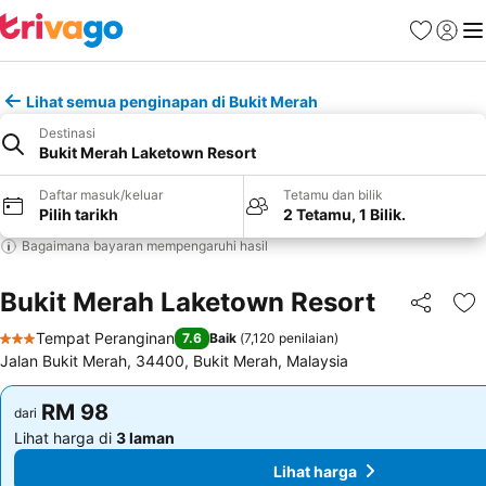
Kegemara
Daftar
Me
Lihat semua penginapan di Bukit Merah
Destinasi
Bukit Merah Laketown Resort
Daftar masuk/keluar
Tetamu dan bilik
Pilih tarikh
2 Tetamu, 1 Bilik.
Bagaimana bayaran mempengaruhi hasil
Bukit Merah Laketown Resort
Kongsi
Ta
Tempat Peranginan
7.6
Baik
(
7,120 penilaian
)
3 Bintang
Jalan Bukit Merah, 34400, Bukit Merah, Malaysia
RM 98
RM 98
dari
dari
Lihat harga di
3 laman
Lihat harga di
3 laman
Lihat harga
Lihat harga